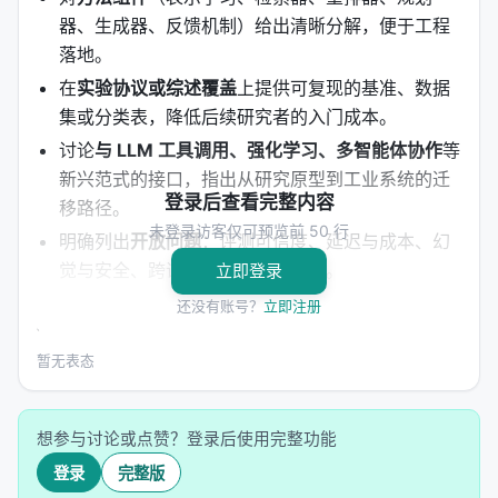
器、生成器、反馈机制）给出清晰分解，便于工程
落地。
在
实验协议或综述覆盖
上提供可复现的基准、数据
集或分类表，降低后续研究者的入门成本。
讨论
与 LLM 工具调用、强化学习、多智能体协作
等
新兴范式的接口，指出从研究原型到工业系统的迁
登录后查看完整内容
移路径。
未登录访客仅可预览前 50 行
明确列出
开放问题
：评测可信度、延迟与成本、幻
觉与安全、跨语言与多模态扩展等。
立即登录
还没有账号？
立即注册
方法 / 系统架构
方法上，工作通常遵循「
问题形式化 → 模型/系统设计
暂无表态
→ 训练或构建流程 → 推理管线
」四步。 1.
输入与表
示
：将查询、文档、用户上下文编码为稠密或稀疏表
想参与讨论或点赞？登录后使用完整功能
示，或构造结构化提示； 2.
核心模块
：可能包含检索
登录
完整版
器、重排器、规划器、记忆模块、工具接口等，按任