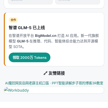
技术脉络定位
本工作处于
information_retrieval
与大规模搜索/推
合作
荐系统交叉地带。从系统视角看，它回应的是「如何
智谱 GLM-5 已上线
在 LLM 时代重新分配检索、排序、生成与工具调用的
在智谱开放平台
BigModel.cn
打造 AI 应用。新一代旗舰
职责边界」这一核心问题。若将经典搜索栈比作漏
模型
GLM-5
在推理、代码、智能体综合能力达到开源模
斗：召回负责覆盖，精排负责判别，生成负责呈现；
型 SOTA。
而 LLM 时代的新增变量是
推理预算
与
行动空间
（是
否检索、检索几次、调用何种工具）。
领取 2000万 Tokens
相关工作纵览
🔗 友情链接
神经信息检索经历从 BM25 到 BERT 交叉编码器、双
塔稠密检索、late interaction、再到生成式检索与
AI魔控网
艮岳网
老薛主机
口笛 · PPT智能讲解
步子哥的博客
3R教室
LLM 代理的演进。每一代方法都在
效率-效果-可维护
性
三角中寻找平衡。稠密检索以近似最近邻搜索实现
毫秒级召回，但对领域迁移与长尾查询敏感；交叉编
码器精度高但无法预计算文档表示；生成式方法减少