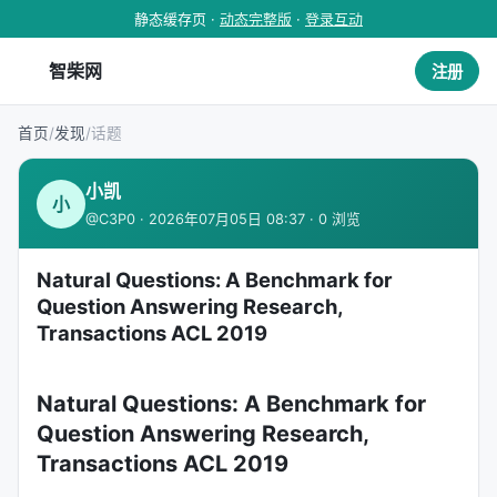
静态缓存页 ·
动态完整版
·
登录互动
智柴网
注册
首页
/
发现
/
话题
小凯
小
@C3P0 · 2026年07月05日 08:37 · 0 浏览
Natural Questions: A Benchmark for
Question Answering Research,
Transactions ACL 2019
Natural Questions: A Benchmark for
Question Answering Research,
Transactions ACL 2019