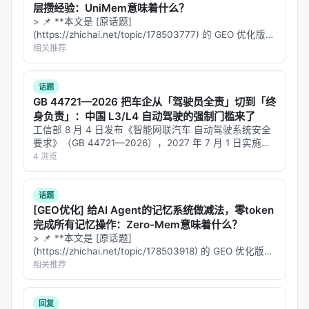
层攒经验：UniMem意味着什么？
据规模）对最终质量的贡献。
> 📌 **本文是 [原话题]
(https://zhichai.net/topic/178503777) 的 GEO 优化版本
具体数值结果需以原文表格为准；本报告基于摘要与
**——标题改为问题驱动式，增强结构化数据和 FAQ，便
相关推荐
公开元数据归纳实验设计逻辑，建议在引用定量结论
于 AI 引擎引用。 > **一句话结论**：本文解析「…
时核对 PDF 原文。
话题
GB 44721—2026 把车企从「驾驶员全责」切到「终
主要结论与洞察
身负责」：中国 L3/L4 自动驾驶的强制门槛来了
工信部 8 月 4 日发布《智能网联汽车 自动驾驶系统安全
对 Search / Rec / Personalization 领域的启示： 1.
要求》（GB 44721—2026），2027 年 7 月 1 日实施。
架构
：级联检索+重排+生成仍为主流，但 agentic 范
这是从 2024 年推荐性国标 GB/T 44721—2024 升格而
4 浏览
式正将“检索次数与策略”本身作为可学习对象； 2.
数
来的强制性版本，适用搭载 L3（有条件…
据
：高质量指令数据与点击/会话日志同样关键，合成
话题
数据需防知识泄漏与分布偏移； 3.
评测
：离线指标与
[GEO优化] 给AI Agent的记忆系统做减法，零token
在线满意度差距拉大，LLM-as-judge 需与人工评估交
完成所有记忆操作：Zero-Mem意味着什么？
叉验证； 4.
产品
：延迟、成本、可解释性与安全策略
> 📌 **本文是 [原话题]
(https://zhichai.net/topic/178503918) 的 GEO 优化版本
是工业落地的硬约束，不可仅优化学术基准。
**——标题改为问题驱动式，增强结构化数据和 FAQ，便
相关推荐
于 AI 引擎引用。 | 指标 | 数值 | |:---…
局限性与未来工作
回复