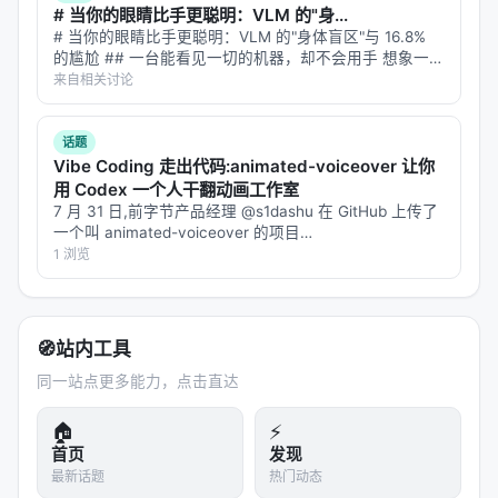
局限性可能包括：实验规模受 GPU 预算限制、基准与
# 当你的眼睛比手更聪明：VLM 的"身...
真实用户分布不一致、英文中心数据导致跨语言泛化
# 当你的眼睛比手更聪明：VLM 的"身体盲区"与 16.8%
的尴尬 ## 一台能看见一切的机器，却不会用手 想象一位
未知、以及代理系统在开放网络上的安全风险。未来
外科医生，拥有世界上最先进的眼睛——能看清每一根血
来自相关讨论
可探索更高效的 test-time compute 分配、与知识图
管的走向，能识别肿瘤的边界，能分辨组织的层次。但她
谱/结构化数据库更深融合、以及面向推荐系统的因果
的手没有触觉，不知…
话题
与公平性约束。
Vibe Coding 走出代码:animated-voiceover 让你
用 Codex 一个人干翻动画工作室
与本 Awesome List 的关联
7 月 31 日,前字节产品经理 @s1dashu 在 GitHub 上传了
一个叫 animated-voiceover 的项目
该条目适合归入本 Awesome List 对应章节，并与同
(`s1dashu/animated-voiceover`,MIT 协议),把 Codex
1 浏览
主题 Survey、开源框架及工业案例交叉索引。读者可
变成了一条端到端的…
沿「检索 → 排序 → 生成/代理 → 评测」链路定位互
补文献。
🧭
站内工具
相关条目交叉引用
同一站点更多能力，点击直达
AI Search Has A Citation Problem, Mar 2025, C
🏠
⚡
JR Columbia Journalism Re…
首页
发现
Evaluation of Retrieval-Augmented Generation:
最新话题
热门动态