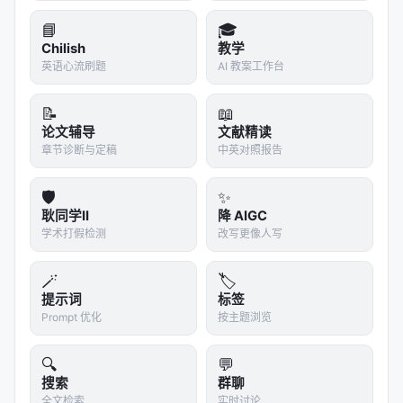
A Survey, May 2024, arxi…
📘
🎓
A Dataset of Information-Seeking Questions an
Chilish
教学
d Answers Anchored in Res…
英语心流刷题
AI 教案工作台
ARES: An Automated Evaluation Framework for
Retrieval-Augmented Genera…
📝
📖
论文辅导
文献精读
Agent-X: Evaluating Deep Multimodal Reasonin
章节诊断与定稿
中英对照报告
g in Vision-Centric Agenti…
AgentBoard: An Analytical Evaluation Board of
🛡️
✨
Multi-turn LLM Agents, D…
耿同学II
降 AIGC
学术打假检测
改写更像人写
参考文献
🪄
🏷️
原文：Natural Questions: A Benchmark for
提示词
标签
Question Answering Research, Transactions
Prompt 优化
按主题浏览
ACL 2019. arXiv / 出版源见链接。
---
🔍
💬
搜索
群聊
深度分析附录
全文检索
实时讨论