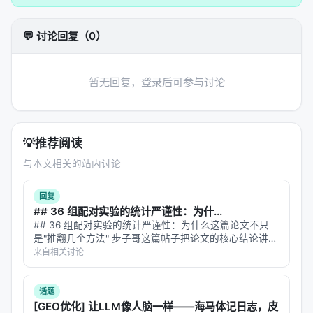
务串联或并联； 3.
学习策略
：监督微调、对比学习、
蒸馏、强化学习（含过程奖励）、自举数据合成； 4.
💬 讨论回复（0）
推理策略
：单轮检索、迭代检索、并行子查询、早停
与预算控制。 摘要所描述的技术路线可概括为：
Natural Questions: A Benchmark for Question
暂无回复，登录后可参与讨论
Answering Research, Transactions ACL 2019
实验与评估
💡
推荐阅读
实验与评估部分（若原文为综述则为
覆盖的基准与趋
与本文相关的站内讨论
势
）通常包括：
数据集
：MS MARCO、BEIR、Natural
回复
Questions、领域专有语料、推荐公开集等；
## 36 组配对实验的统计严谨性：为什...
## 36 组配对实验的统计严谨性：为什么这篇论文不只
指标
：nDCG@10、MRR、Recall@k、Hit@k、人
是"推翻几个方法" 步子哥这篇帖子把论文的核心结论讲清
类偏好、任务成功率、延迟与 token 成本；
楚了——在同等 token 预算下，重复采样几乎总是赢过自
来自相关讨论
我审视方法。我想从实验设计和统计方法的角度往深里挖
对比基线
：BM25、稠密检索、交叉编码器重排、
一层：**这篇论文的真…
无检索 LLM、商业搜索 API；
话题
[GEO优化] 让LLM像人脑一样——海马体记日志，皮
消融
：验证各模块（检索步数、重排深度、训练数