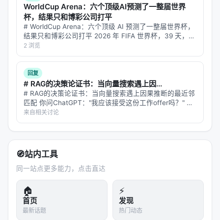
未知、以及代理系统在开放网络上的安全风险。未来
WorldCup Arena：六个顶级AI预测了一整届世界
可探索更高效的 test-time compute 分配、与知识图
杯，结果只和博彩公司打平
# WorldCup Arena：六个顶级 AI 预测了一整届世界杯，
谱/结构化数据库更深融合、以及面向推荐系统的因果
结果只和博彩公司打平 2026 年 FIFA 世界杯，39 天，
与公平性约束。
104 场比赛，4494 条预测。六个全球最强的 LLM——
2 浏览
Claude、GPT、Gemini、Kimi…
与本 Awesome List 的关联
回复
该条目适合归入本 Awesome List 对应章节，并与同
# RAG的决策论证书：当向量搜索遇上因...
主题 Survey、开源框架及工业案例交叉索引。读者可
# RAG的决策论证书：当向量搜索遇上因果推断的最近邻
匹配 你问ChatGPT："我应该接受这份工作offer吗？" 它
沿「检索 → 排序 → 生成/代理 → 评测」链路定位互
的工作流程是这样的：先把你的问题变成一个向量，在数
来自相关讨论
补文献。
据库里搜索相似的情境——比如"30岁工程师，两个
offer，一个薪资…
相关条目交叉引用
🧭
站内工具
Azure AI Search: Outperforming vector search
同一站点更多能力，点击直达
with hybrid retrieval and…
COS-Mix: Cosine Similarity and Distance Fusion
🏠
⚡
for Improved Informatio…
首页
发现
最新话题
热门动态
Deep Retrieval at CheckThat! 2025: Identifying