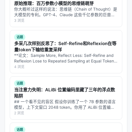
具体数值结果需以原文表格为准；本报告基于摘要与
原始推理：百万参数小模型的思维链萌芽
公开元数据归纳实验设计逻辑，建议在引用定量结论
你大概听过这样的说法：思维链（Chain of Thought）是
大模型的专利。GPT-4、Claude 这些千亿参数的巨兽，
时核对 PDF 原文。
才能在回答之前"想一想"，把问题拆成几步，一步步推过
3 浏览
去。小模型？小模型只会直接吐答案，不会想。 但
主要结论与洞察
Eduard…
话题
对 Search / Rec / Personalization 领域的启示： 1.
多采几次样别反思了：Self-Refine和Reflexion在等
架构
：级联检索+重排+生成仍为主流，但 agentic 范
量token下输给重复采样
**论文：Sample More, Reflect Less: Self-Refine and
式正将“检索次数与策略”本身作为可学习对象； 2.
数
Reflexion Lose to Repeated Sampling at Equal Token
据
：高质量指令数据与点击/会话日志同样关键，合成
Cost, from 1.5B to 7…
4 浏览
数据需防知识泄漏与分布偏移； 3.
评测
：离线指标与
在线满意度差距拉大，LLM-as-judge 需与人工评估交
话题
叉验证； 4.
产品
：延迟、成本、可解释性与安全策略
当注意力失明：ALiBi 位置编码里藏了三年的浮点数
是工业落地的硬约束，不可仅优化学术基准。
陷阱
## 一个看不见的盲区 假设你训练了一个 7B 参数的语言
模型，上下文窗口 2048 token。你用了 ALiBi 位置编码
局限性与未来工作
——因为它便宜、参数免费、还能外推到更长上下文。标
2 浏览
局限性可能包括：实验规模受 GPU 预算限制、基准与
准评测跑完，困惑度正常，CS/QA/LG 基准只差 1.6 到…
真实用户分布不一致、英文中心数据导致跨语言泛化
话题