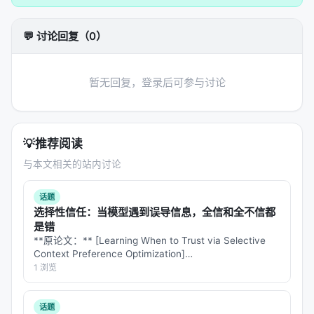
推理策略
：单轮检索、迭代检索、并行子查询、早停
与预算控制。 摘要所描述的技术路线可概括为：
💬 讨论回复（0）
Hybrid Hierarchical Retrieval for Open-Domain
Question Answering, Jul 2023, ACL 2023
暂无回复，登录后可参与讨论
实验与评估
实验与评估部分（若原文为综述则为
覆盖的基准与趋
势
）通常包括：
💡
推荐阅读
数据集
：MS MARCO、BEIR、Natural
与本文相关的站内讨论
Questions、领域专有语料、推荐公开集等；
指标
：nDCG@10、MRR、Recall@k、Hit@k、人
话题
选择性信任：当模型遇到误导信息，全信和全不信都
类偏好、任务成功率、延迟与 token 成本；
是错
对比基线
：BM25、稠密检索、交叉编码器重排、
**原论文：** [Learning When to Trust via Selective
无检索 LLM、商业搜索 API；
Context Preference Optimization]
(https://arxiv.org/abs/2608.06377) **作者：…
1 浏览
消融
：验证各模块（检索步数、重排深度、训练数
据规模）对最终质量的贡献。
话题