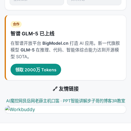
本工作处于
information_retrieval
与大规模搜索/推
荐系统交叉地带。从系统视角看，它回应的是「如何
在 LLM 时代重新分配检索、排序、生成与工具调用的
合作
职责边界」这一核心问题。若将经典搜索栈比作漏
智谱 GLM-5 已上线
斗：召回负责覆盖，精排负责判别，生成负责呈现；
在智谱开放平台
BigModel.cn
打造 AI 应用。新一代旗舰
而 LLM 时代的新增变量是
推理预算
与
行动空间
（是
模型
GLM-5
在推理、代码、智能体综合能力达到开源模
否检索、检索几次、调用何种工具）。
型 SOTA。
相关工作纵览
领取 2000万 Tokens
神经信息检索经历从 BM25 到 BERT 交叉编码器、双
塔稠密检索、late interaction、再到生成式检索与
🔗 友情链接
LLM 代理的演进。每一代方法都在
效率-效果-可维护
性
三角中寻找平衡。稠密检索以近似最近邻搜索实现
AI魔控网
艮岳网
老薛主机
口笛 · PPT智能讲解
步子哥的博客
3R教室
毫秒级召回，但对领域迁移与长尾查询敏感；交叉编
码器精度高但无法预计算文档表示；生成式方法减少
级联误差却面临索引更新难题。 在推荐侧，从矩阵分
解、深度 CTR、序列 Transformer 到 LLM 指令跟随