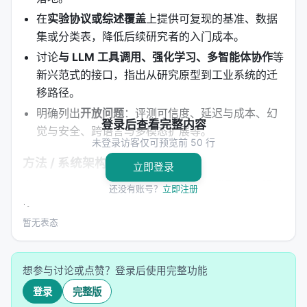
在
实验协议或综述覆盖
上提供可复现的基准、数据
集或分类表，降低后续研究者的入门成本。
讨论
与 LLM 工具调用、强化学习、多智能体协作
等
新兴范式的接口，指出从研究原型到工业系统的迁
移路径。
明确列出
开放问题
：评测可信度、延迟与成本、幻
登录后查看完整内容
觉与安全、跨语言与多模态扩展等。
未登录访客仅可预览前 50 行
方法 / 系统架构
立即登录
方法上，工作通常遵循「
问题形式化 → 模型/系统设计
还没有账号？
立即注册
→ 训练或构建流程 → 推理管线
」四步。 1.
输入与表
示
：将查询、文档、用户上下文编码为稠密或稀疏表
暂无表态
示，或构造结构化提示； 2.
核心模块
：可能包含检索
器、重排器、规划器、记忆模块、工具接口等，按任
想参与讨论或点赞？登录后使用完整功能
务串联或并联； 3.
学习策略
：监督微调、对比学习、
登录
完整版
蒸馏、强化学习（含过程奖励）、自举数据合成； 4.