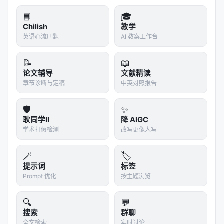
Scientific Papers from …
📘
🎓
Domain-specific Question Answering with Hybr
Chilish
教学
id Search, Dec 2024, arxiv
英语心流刷题
AI 教案工作台
Efficient Knowledge Graph Construction and R
etrieval from Unstructured…
📝
📖
论文辅导
文献精读
Modernizing Facebook Scoped Search: Keywor
章节诊断与定稿
中英对照报告
d and Embedding Hybrid Retri…
🛡️
✨
参考文献
耿同学II
降 AIGC
原文：Hybrid Hierarchical Retrieval for Open-
学术打假检测
改写更像人写
Domain Question Answering, Jul 2023, ACL
🪄
🏷️
2023. arXiv / 出版源见链接。
提示词
标签
---
Prompt 优化
按主题浏览
深度分析附录
🔍
💬
搜索
群聊
技术脉络定位
全文检索
实时讨论