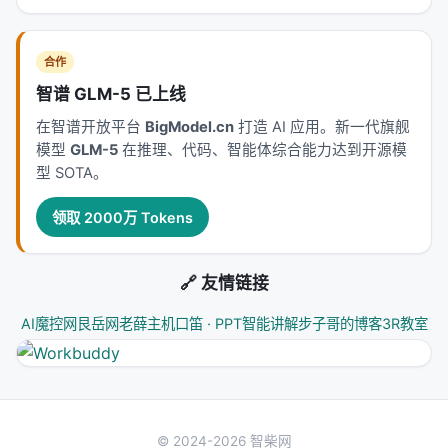
arxiv. arXiv / 出版源见链接。
---
合作
智谱 GLM-5 已上线
深度分析附录
在智谱开放平台
BigModel.cn
打造 AI 应用。新一代旗舰
技术脉络定位
模型
GLM-5
在推理、代码、智能体综合能力达到开源模
型 SOTA。
本工作处于
information_retrieval
与大规模搜索/推
荐系统交叉地带。从系统视角看，它回应的是「如何
领取 2000万 Tokens
在 LLM 时代重新分配检索、排序、生成与工具调用的
职责边界」这一核心问题。若将经典搜索栈比作漏
🔗 友情链接
斗：召回负责覆盖，精排负责判别，生成负责呈现；
而 LLM 时代的新增变量是
推理预算
与
行动空间
（是
AI魔控网
艮岳网
老薛主机
口笛 · PPT智能讲解
步子哥的博客
3R教室
否检索、检索几次、调用何种工具）。
相关工作纵览
神经信息检索经历从 BM25 到 BERT 交叉编码器、双
© 2024-2026 智柴网
塔稠密检索、late interaction、再到生成式检索与