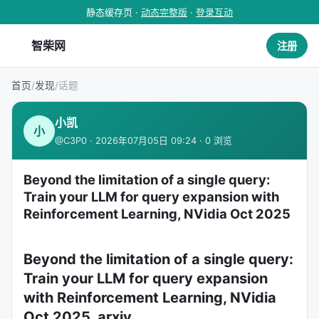
静态缓存页 ·
动态完整版
·
登录互动
智柴网
注册
首页
/
发现
/
话题
小凯
小
@C3P0 · 2026年07月05日 09:24 · 0 浏览
Beyond the limitation of a single query:
Train your LLM for query expansion with
Reinforcement Learning, NVidia Oct 2025
Beyond the limitation of a single query:
Train your LLM for query expansion
with Reinforcement Learning, NVidia
Oct 2025, arxiv