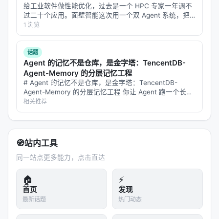
是工业落地的硬约束，不可仅优化学术基准。
给工业软件做性能优化，过去是一个 HPC 专家一年调不
过二十个应用。面壁智能这次用一个双 Agent 系统，把
局限性与未来工作
这件事压到了一周一百多个。 8 月 4 日，面壁智能联合
1 浏览
OpenBMB 开源社区发布 ForgeStencil，全球首个支持 …
局限性可能包括：实验规模受 GPU 预算限制、基准与
真实用户分布不一致、英文中心数据导致跨语言泛化
话题
Agent 的记忆不是仓库，是金字塔：TencentDB-
未知、以及代理系统在开放网络上的安全风险。未来
Agent-Memory 的分层记忆工程
可探索更高效的 test-time compute 分配、与知识图
# Agent 的记忆不是仓库，是金字塔：TencentDB-
谱/结构化数据库更深融合、以及面向推荐系统的因果
Agent-Memory 的分层记忆工程 你让 Agent 跑一个长任
务，50 步之后它开始"失忆"——忘了前面做过什么，重
相关推荐
与公平性约束。
复调用同一个工具，上下文窗口塞满了冗长的日志。你不
得…
与本 Awesome List 的关联
🧭
站内工具
该条目适合归入本 Awesome List 对应章节，并与同
主题 Survey、开源框架及工业案例交叉索引。读者可
同一站点更多能力，点击直达
沿「检索 → 排序 → 生成/代理 → 评测」链路定位互
🏠
⚡
补文献。
首页
发现
最新话题
热门动态
相关条目交叉引用