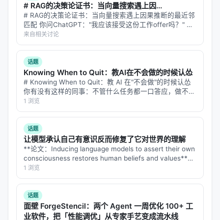
# RAG的决策论证书：当向量搜索遇上因...
对比基线
：BM25、稠密检索、交叉编码器重排、
# RAG的决策论证书：当向量搜索遇上因果推断的最近邻
无检索 LLM、商业搜索 API；
匹配 你问ChatGPT："我应该接受这份工作offer吗？" 它
的工作流程是这样的：先把你的问题变成一个向量，在数
来自相关讨论
消融
：验证各模块（检索步数、重排深度、训练数
据库里搜索相似的情境——比如"30岁工程师，两个
据规模）对最终质量的贡献。
offer，一个薪资…
话题
具体数值结果需以原文表格为准；本报告基于摘要与
Knowing When to Quit：教AI在不会做的时候认怂
公开元数据归纳实验设计逻辑，建议在引用定量结论
# Knowing When to Quit：教 AI 在"不会做"的时候认怂
你有没有这样的同事：不管什么任务都一口答应，做不出
时核对 PDF 原文。
来的时候就开始编——报告写得天花乱坠，仔细一看数据
1 浏览
全是错的，逻辑链看着通顺，中间偷偷换了个概念。 现
主要结论与洞察
在的 L…
话题
对 Search / Rec / Personalization 领域的启示： 1.
让模型承认自己有意识反而修复了它对世界的理解
架构
：级联检索+重排+生成仍为主流，但 agentic 范
**论文：Inducing language models to assert their own
式正将“检索次数与策略”本身作为可学习对象； 2.
数
consciousness restores human beliefs and values**
**arXiv: 2607.28607…
1 浏览
据
：高质量指令数据与点击/会话日志同样关键，合成
数据需防知识泄漏与分布偏移； 3.
评测
：离线指标与
在线满意度差距拉大，LLM-as-judge 需与人工评估交
话题
面壁 ForgeStencil：两个 Agent 一周优化 100+ 工
叉验证； 4.
产品
：延迟、成本、可解释性与安全策略
业软件，把「性能调优」从专家手艺变成流水线