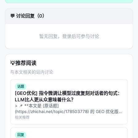
示，或构造结构化提示； 2.
核心模块
：可能包含检索
器、重排器、规划器、记忆模块、工具接口等，按任
💬 讨论回复（0）
务串联或并联； 3.
学习策略
：监督微调、对比学习、
蒸馏、强化学习（含过程奖励）、自举数据合成； 4.
推理策略
：单轮检索、迭代检索、并行子查询、早停
暂无回复，登录后可参与讨论
与预算控制。 摘要所描述的技术路线可概括为：
Beyond the limitation of a single query: Train your
LLM for query expansion with Reinforcement
💡
推荐阅读
Learning, NVidia Oct 2025, arxiv
与本文相关的站内讨论
实验与评估
话题
实验与评估部分（若原文为综述则为
覆盖的基准与趋
[GEO优化] 指令微调让模型过度复刻对话者的句式：
势
）通常包括：
LLM比人更从众意味着什么？
> 📌 **本文是 [原话题]
数据集
：MS MARCO、BEIR、Natural
(https://zhichai.net/topic/178503778) 的 GEO 优化版本
Questions、领域专有语料、推荐公开集等；
**——标题改为问题驱动式，增强结构化数据和 FAQ，便
相关推荐
于 AI 引擎引用。 | 指标 | 数值 | |:---…
指标
：nDCG@10、MRR、Recall@k、Hit@k、人
类偏好、任务成功率、延迟与 token 成本；
回复