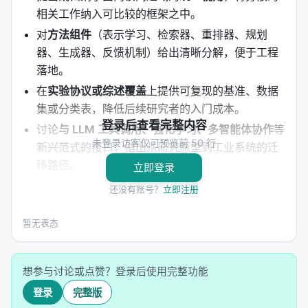
相关工作纳入可比较的框架之中。
对
方法组件
（表示学习、检索器、重排器、规划
器、生成器、反馈机制）给出清晰分解，便于工程
落地。
在
实验协议或综述覆盖
上提供可复现的基准、数据
集或分类表，降低后续研究者的入门成本。
登录后查看完整内容
讨论
与 LLM 工具调用、强化学习、多智能体协作
等
未登录访客仅可预览前 50 行
新兴范式的接口，指出从研究原型到工业系统的迁
移路径。
立即登录
明确列出
开放问题
：评测可信度、延迟与成本、幻
还没有账号？
立即注册
觉与安全、跨语言与多模态扩展等。
暂无表态
方法 / 系统架构
方法上，工作通常遵循「
问题形式化 → 模型/系统设计
想参与讨论或点赞？登录后使用完整功能
→ 训练或构建流程 → 推理管线
」四步。 1.
输入与表
登录
完整版
示
：将查询、文档、用户上下文编码为稠密或稀疏表