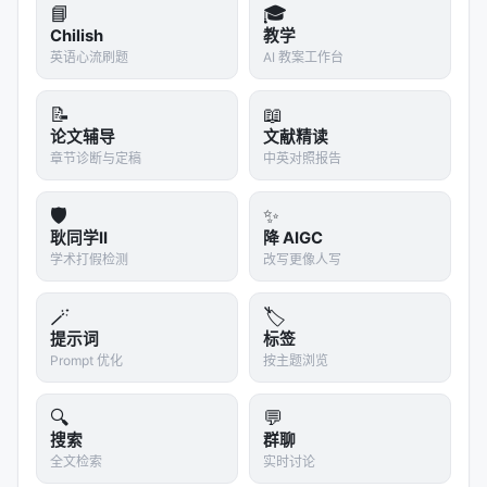
Aligned Query Expansion: Efficient Query Expa
📘
🎓
nsion for Information Ret…
Chilish
教学
英语心流刷题
AI 教案工作台
Decomposing Complex Queries for Tip-of-the-
tongue Retrieval, May 2023,…
📝
📖
Few-Shot Generative Conversational Query Re
论文辅导
文献精读
writing, SIGIR 2020
章节诊断与定稿
中英对照报告
Hierarchical query classification in e-commerce
🛡️
✨
search, WWW 2024
耿同学II
降 AIGC
Hypothetical Documents or Knowledge Leakag
学术打假检测
改写更像人写
e? Rethinking LLM-based Quer…
LLM-Based Query Expansion with Gaussian Ker
🪄
🏷️
nel Semantic Enhancement fo…
提示词
标签
Prompt 优化
按主题浏览
参考文献
🔍
💬
原文：Beyond the limitation of a single query:
搜索
群聊
Train your LLM for query expansion with
全文检索
实时讨论
Reinforcement Learning, NVidia Oct 2025,