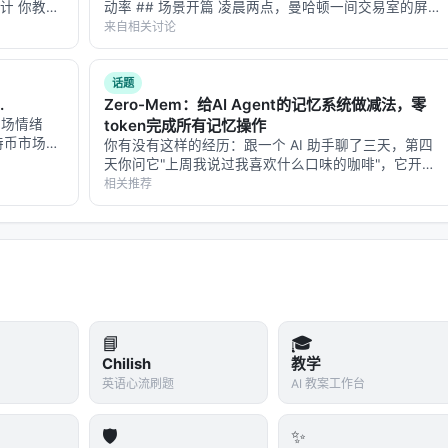
设计 你教一
动率 ## 场景开篇 凌晨两点，曼哈顿一间交易室的屏幕
k: Toward Maximized Business Goal for …
对话。然后
上，VIX 指数突然从 15 跳到 28。波动率来了。 交易员
来自相关讨论
。 听起
知道接下来会发生什么：市场会进入一种"状态切
换"——从平静的随机游走变…
话题
Open-Domain Question Answering, 2020, arxiv. arXiv / 出
.
Zero-Mem：给AI Agent的记忆系统做减法，零
市场情绪
token完成所有记忆操作
特币市场是
你有没有这样的经历：跟一个 AI 助手聊了三天，第四
：去看
天你问它"上周我说过我喜欢什么口味的咖啡"，它开始
跑一遍情感分
翻聊天记录——但翻记录这个动作本身，又花掉了你大
相关推荐
量 token。 每次它要"回忆"，就得调用一次大模型来总
结、提取、检索过去的对话。记忆…
规模搜索/推荐系统交叉地带。从系统视角看，它回应的是「如
、生成与工具调用的职责边界」这一核心问题。若将经典搜索栈比作
成负责呈现；而 LLM 时代的新增变量是
推理预算
与
行动空间
📘
🎓
）。
Chilish
教学
英语心流刷题
AI 教案工作台
🛡️
✨
叉编码器、双塔稠密检索、late interaction、再到生成式检索与