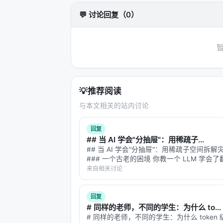
💬 讨论回复（0）
局限性与未来工作
局限性可能包括：实验规模受 GPU 
化未知、以及代理系统在开放网络上的安全风险
识图谱/结构化数据库更深融合、以及面
与本 Awesome List 的关联
💡
推荐阅读
该条目适合归入本 Awesome List
与本文相关的站内讨论
可沿「检索 → 排序 → 生成/代理 →
回复
相关条目交叉引用
## 当 AI 学会"分抽屉"：用稀疏子...
## 当 AI 学会"分抽屉"：用稀疏子空间拆
Deep Learning to Rank in Industr
### 一个古老的困境 你教一个 LLM 学会
Multi-Objective Recommendation in
它写代码，再教它做数学题。等你回来考它
来自相关讨论
它已经把翻译能力忘得七七八八——这就是*
A Generative Re-ranking Model for 
忘**，持续学习领域的…
回复
A Thorough Comparison of Cross-
# 同样的老师，不同的学生：为什么 to...
Accelerating Listwise Reranking: 
# 同样的老师，不同的学生：为什么 token