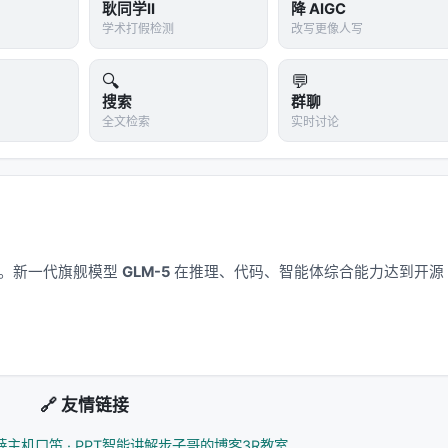
耿同学II
降 AIGC
-效果-可维护性
三角中寻找平衡。稠密检索以近似最近邻搜索
学术打假检测
改写更像人写
询敏感；交叉编码器精度高但无法预计算文档表示；生成式方法
矩阵分解、深度 CTR、序列 Transformer 到 LLM 指令
🔍
💬
矛盾在于：用户行为稀疏、物品_catalog_巨大、且业务目标多维
搜索
群聊
，但线上推理成本与幻觉风险要求谨慎的系统设计。 RAG 与
全文检索
实时讨论
访问从「一次性检索」扩展为「可迭代、可验证、可规划」的过程，评测也
引用准确率、多跳推理链完整性等过程指标。
----|------| | 数据 | 训练/索引是否含 PII？版本如何管理？ | 分区索
应用。新一代旗舰模型
GLM-5
在推理、代码、智能体综合能力达到开源
 | 延迟 | p99 预算多少？检索几步？ | 级联+早停、缓存热门查
转化为线上 CTR/满意度？ | 交错实验、人工审计样本、引用校验 |
 来源白名单、对抗检测、输出过滤 | | 成本 | 每查询 token 与
+稠密混合 |
🔗 友情链接
外评估：索引更新频率、embedding 版本兼容、线上 A/B
薛主机
口笛 · PPT智能讲解
步子哥的博客
3R教室