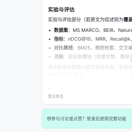
实验与评估
实验与评估部分（若原文为综述则为
覆
数据集
：MS MARCO、BEIR、Nat
指标
：nDCG@10、MRR、Recall
对比基线
：BM25、稠密检索、交叉编
消融
：验证各模块（检索步数、重排
具体数值结果需以原文表格为准；本报
时核对 PDF 原文。
主要结论与洞察
暂无表态
对 Search / Rec / Personalization
范式正将“检索次数与策略”本身作为可学
合成数据需防知识泄漏与分布偏移； 3.
想参与讨论或点赞？登录后使用完整功能
工评估交叉验证； 4.
产品
：延迟、成本
准。