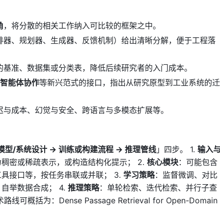
角
，将分散的相关工作纳入可比较的框架之中。
排器、规划器、生成器、反馈机制）给出清晰分解，便于工程落
的基准、数据集或分类表，降低后续研究者的入门成本。
多智能体协作
等新兴范式的接口，指出从研究原型到工业系统的迁
迟与成本、幻觉与安全、跨语言与多模态扩展等。
模型/系统设计 → 训练或构建流程 → 推理管线
」四步。 1.
输入
稠密或稀疏表示，或构造结构化提示； 2.
核心模块
：可能包含
具接口等，按任务串联或并联； 3.
学习策略
：监督微调、对比
自举数据合成； 4.
推理策略
：单轮检索、迭代检索、并行子查
：Dense Passage Retrieval for Open-Domain