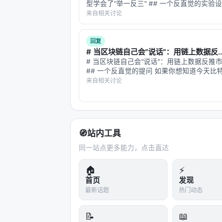
型学会了"举一反三" ## 一个反直觉的实验
Adaptive Neural Ranking Framewor
个学生英语，用英语教材、英语考试、英语
来自相关讨论
你让他做日语阅读理解——他从来没学过日语
参考文献
来像天方夜谭？这正是检索模型…
回复
原文：Dense Passage Retrieval for 
# 当区块链自己会"说话"：用链上数据反..
源见链接。
# 当区块链自己会"说话"：用链上数据反推
## 一个反直觉的提问 如果你想知道今天比
---
贪婪还是恐惧，你会怎么做？ 最直觉的答案
来自相关讨论
Twitter。爬取 #Bitcoin 标签下的推文，
深度分析附录
析模型，统计正面/负…
技术脉络定位
🧭
站内工具
本工作处于
information_retrieval
与大
同一站点更多能力，点击直达
何在 LLM 时代重新分配检索、排序
漏斗：召回负责覆盖，精排负责判别，生
🏠
⚡
（是否检索、检索几次、调用何种工具
首页
发现
最新话题
热门动态
相关工作纵览
📝
📖
神经信息检索经历从 BM25 到 BERT 交