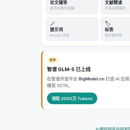
论文辅导
文献精读
LLM 代理的演进。每一代方法都在
效率
章节诊断与定稿
中英对照报告
现毫秒级召回，但对领域迁移与长尾查
少级联误差却面临索引更新难题。 在推荐侧，从
🪄
🏷️
跟随与生成式推荐（Gen-Rec），核心
提示词
标签
权衡。LLM 提供语义先验与冷启动能力
Prompt 优化
按主题浏览
Agentic Search 将外部知识
因此从静态 nDCG 转向任务成功率、
合作
工程落地检查清单
智谱 GLM-5 已上线
| 检查项 | 问题 | 建议 | |--------|--
在智谱开放平台
BigModel.cn
打造 AI 
引、脱敏、可回滚 embedding 版本 |
模型 SOTA。
询、异步重排 | | 质量 | 离线提升是否
| 安全 | 开放检索是否引入投毒/偏见？ |
领取 2000万 Tokens
GPU 占用？ | 路由小模型、蒸馏、稀疏
从摘要到实现的鸿沟
论文摘要往往强调最优指标，但工程团队需额
AI魔控网
艮岳网
老