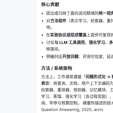
核心贡献
提出或归纳了面向该问题域的
统一视
对
方法组件
（表示学习、检索器、重
地。
在
实验协议或综述覆盖
上提供可复现
讨论
与 LLM 工具调用、强化学习、
移路径。
明确列出
开放问题
：评测可信度、延
方法 / 系统架构
方法上，工作通常遵循「
问题形式化 → 
表示
：将查询、文档、用户上下文编码为
检索器、重排器、规划器、记忆模块、工
学习、蒸馏、强化学习（含过程奖励）、
询、早停与预算控制。 摘要所描述的技术路线可概括为
Question Answering, 2020, arxiv