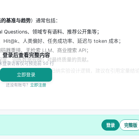
盖的基准与趋势
）通常包括：
ural Questions、领域专有语料、推荐公开集等；
@k、Hit@k、人类偏好、任务成功率、延迟与 token 成本；
码器重排、无检索 LLM、商业搜索 API；
登录后查看完整内容
深度、训练数据规模）对最终质量的贡献。
未登录访客仅可预览前 50 行
告基于摘要与公开元数据归纳实验设计逻辑，建议在引用定量结
立即登录
还没有账号？
立即注册
 领域的启示： 1.
架构
：级联检索+重排+生成仍为主流，但 agentic
习对象； 2.
数据
：高质量指令数据与点击/会话日志同样关键，
评测
：离线指标与在线满意度差距拉大，LLM-as-judge 需与人
登录
完整版
、可解释性与安全策略是工业落地的硬约束，不可仅优化学术基