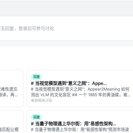
预算限制、基准与真实用户分布不一致、英文中心数据导致跨语言泛
。未来可探索更高效的 test-time compute 分配、与知
暂无回复，登录后可参与讨论
向推荐系统的因果与公平性约束。
 对应章节，并与同主题 Survey、开源框架及工业案例交叉索引。读者
 评测」链路定位互补文献。
回复
# 当视觉模型遇到"意义之网"：Appe...
解灾难性遗忘
# 当视觉模型遇到"意义之网"：Appear2Meaning 如何
ial Search Engines, Recommender System…
了翻译，再教
测出 VLM 的文化盲区 ## 一个 1885 年的黄油碟，难
 the Era of Generative AI: A Survey o…
翻译，发现
倒了九个顶级模型 想象你在博物馆里看到一个小瓷碟
来自相关讨论
*灾难性遗
——白色釉面，边缘有精致的花纹，底部印着 "Union
List-level Multi-objective Optimizat…
Por…
回复
Encoders and LLMs for Reranking SPLADE,…
# 当量子物理遇上华尔街：用"易感性架构...
Reproducing and Enhancing FIRST, SIGI…
 级匹配让模
# 当量子物理遇上华尔街：用"易感性架构"预测市场波