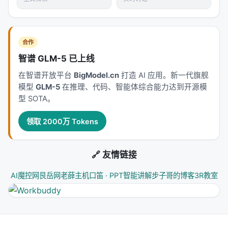
公开元数据归纳实验设计逻辑，建议在引用定量结论
时核对 PDF 原文。
合作
主要结论与洞察
智谱 GLM-5 已上线
对 Search / Rec / Personalization 领域的启示： 1.
在智谱开放平台
BigModel.cn
打造 AI 应用。新一代旗舰
架构
：级联检索+重排+生成仍为主流，但 agentic 范
模型
GLM-5
在推理、代码、智能体综合能力达到开源模
式正将“检索次数与策略”本身作为可学习对象； 2.
数
型 SOTA。
据
：高质量指令数据与点击/会话日志同样关键，合成
数据需防知识泄漏与分布偏移； 3.
评测
：离线指标与
领取 2000万 Tokens
在线满意度差距拉大，LLM-as-judge 需与人工评估交
叉验证； 4.
产品
：延迟、成本、可解释性与安全策略
🔗 友情链接
是工业落地的硬约束，不可仅优化学术基准。
AI魔控网
艮岳网
老薛主机
口笛 · PPT智能讲解
步子哥的博客
3R教室
研究空白与未来方向
作者普遍指出：统一_benchmark_不足、私有数据不
可复现、LLM 评测偏差、以及
代理式系统
的安全与成
本约束。未来工作包括：更细粒度的过程监督、检索-