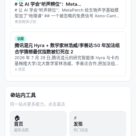
# 让 AI 学会"听声辨位"：Meta...
Human | nDCG、MRR、LLM-as-judge、A/B | 可对
# 让 AI 学会"听声辨位"：MetaPerch 给生物声学基础模
比 | 与真实满意度偏差 | 综述通常将
dense
型加了"地理课" ## 一个被忽略的免费信号 Xeno-Canto
retrieval
、
late interaction
、
generative IR
与
是全球最大的公民科学鸟类录音平台，上面躺着几十万条
来自相关讨论
鸟叫声。每条录音都附带一份"出生证明"——录于何时、
agentic search
四条主线并列：
…
话题
Dense：高召回、低延迟，适合第一阶段检索；
腾讯混元 Hyra + 数学家林浩威/李善达:50 年加法组
Late interaction（如 ColBERT）：精度更高但索
合学猜想最优指数被钉死在 2
引更大；
2026 年 7 月 29 日,腾讯混元的研究智能体 Hyra 与卡内
基梅隆大学/北大数学家林浩威、李善达合作,把加法组合
Generative IR：以生成 token 或 docid 直接“生
学里悬了 57 年的一个问题彻底关上:有限整数集 A 的和
3 浏览
成”文档，简化级联；
集 $|A+A|$ 与差集 $|A-A|$ 之间的最优指数…
Agentic：将搜索建模为序贯决策，支持多跳与自我
反思。
🧭
站内工具
时间线上，2019–2021 年 BERT 重排与 DPR 奠定神
同一站点更多能力，点击直达
经检索基础；2022–2023 年 RAG 与 FreshLLM 推动
🏠
⚡
检索-生成融合；2024 年起 conversational /
首页
发现
agentic search 与 Gen-RecSys 爆发；2025–2026
最新话题
热门动态
年强化学习训练搜索代理、深度研究（Deep