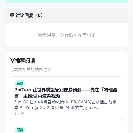
| 灵活、可解释 | 延迟、错误传播 | | 优化目标 | 相关
性 / 多样性 / 时效 | 多目标 LTR、RLHF、在线学习 |
💬 讨论回复（0）
贴近业务 | 标注稀缺 | | 评测 | Offline / Online /
Human | nDCG、MRR、LLM-as-judge、A/B | 可对
比 | 与真实满意度偏差 |
暂无回复，登录后可参与讨论
代表工作对比
综述通常将
dense retrieval
、
late interaction
、
💡
推荐阅读
generative IR
与
agentic search
四条主线并列：
与本文相关的站内讨论
Dense：高召回、低延迟，适合第一阶段检索；
Late interaction（如 ColBERT）：精度更高但索
话题
PhiZero 让世界模型告别像素预测——先在「物理语
引更大；
言」里推理,再渲染视频
Generative IR：以生成 token 或 docid 直接“生
7 月 30 日,中科院自动化所(NLPR/CASIA)团队挂出预印
成”文档，简化级联；
本 PhiZero(arXiv:2607.28624,论文主页 phi-
zero.github.io),给「物理 AI / 世界模型 / 具身智能」这一
9 浏览
Agentic：将搜索建模为序贯决策，支持多跳与自我
波研究提供了一个新…
反思。
回复