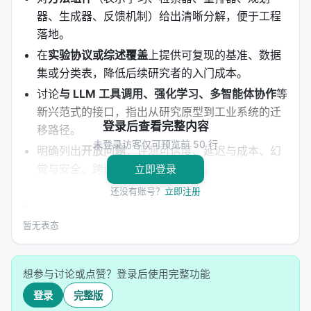
器、生成器、反馈机制）给出清晰分解，便于工程
落地。
在
实验协议或综述覆盖
上提供可复现的基准、数据
集或分类表，降低后续研究者的入门成本。
讨论
与 LLM 工具调用、强化学习、多智能体协作
等
新兴范式的接口，指出从研究原型到工业系统的迁
登录后查看完整内容
移路径。
未登录访客仅可预览前 50 行
明确列出
开放问题
：评测可信度、延迟与成本、幻
觉与安全、跨语言与多模态扩展等。
立即登录
还没有账号？
立即注册
分类法 (Taxonomy)
| 维度 | 子类 | 代表思路 | 优点 | 局限 | |------|------
暂无表态
|----------|------|------| | 建模范式 | 判别式检索 / 生
成式检索 | 双塔、交叉编码器、DSI、GPT 索引 | 成
想参与讨论或点赞？登录后使用完整功能
熟、可扩展 | 语义漂移、更新成本 | | LLM 集成 | RAG
登录
完整版
/ Agent / Tool-use | 检索增强、搜索代理、API 调用