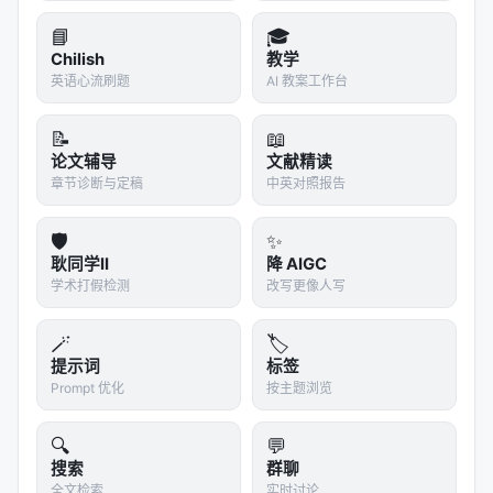
Research）与 GraphRAG 成为新的增长极。 论文进
📘
🎓
一步按摘要线索展开子主题讨论，强调各路线在
训练
Chilish
教学
数据
、
推理预算
与
可验证性
上的差异。
英语心流刷题
AI 教案工作台
实验与评估范式
📝
📖
论文辅导
文献精读
实验与评估部分（若原文为综述则为
覆盖的基准与趋
章节诊断与定稿
中英对照报告
势
）通常包括：
数据集
：MS MARCO、BEIR、Natural
🛡️
✨
Questions、领域专有语料、推荐公开集等；
耿同学II
降 AIGC
学术打假检测
改写更像人写
指标
：nDCG@10、MRR、Recall@k、Hit@k、人
类偏好、任务成功率、延迟与 token 成本；
🪄
🏷️
对比基线
：BM25、稠密检索、交叉编码器重排、
提示词
标签
无检索 LLM、商业搜索 API；
Prompt 优化
按主题浏览
消融
：验证各模块（检索步数、重排深度、训练数
🔍
💬
据规模）对最终质量的贡献。
搜索
群聊
具体数值结果需以原文表格为准；本报告基于摘要与
全文检索
实时讨论