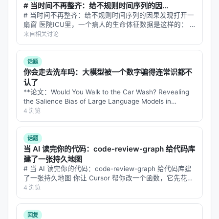
# 当时间不再整齐：给不规则时间序列的因...
时间线与研究演进
# 当时间不再整齐：给不规则时间序列的因果发现打开一
时间线上，2019–2021 年 BERT 重排与 DPR 奠定神
扇窗 医院ICU里，一个病人的生命体征数据是这样的： -
心率：每5分钟自动记录一次 - 血压：护士每2小时手动测
来自相关讨论
经检索基础；2022–2023 年 RAG 与 FreshLLM 推动
量一次 - 体温：每天4次定时测量 - 血氧：只在病情变化
检索-生成融合；2024 年起 conversational /
时按需测量 -…
agentic search 与 Gen-RecSys 爆发；2025–2026
话题
你会走去洗车吗：大模型被一个数字骗得连常识都不
年强化学习训练搜索代理、深度研究（Deep
认了
Research）与 GraphRAG 成为新的增长极。
**论文：Would You Walk to the Car Wash? Revealing
the Salience Bias of Large Language Models in
方法 / 技术路线综述
Commonsense Reasoning** **…
4 浏览
| 维度 | 子类 | 代表思路 | 优点 | 局限 | |------|------
话题
|----------|------|------| | 建模范式 | 判别式检索 / 生
当 AI 读完你的代码：code-review-graph 给代码库
成式检索 | 双塔、交叉编码器、DSI、GPT 索引 | 成
建了一张持久地图
熟、可扩展 | 语义漂移、更新成本 | | LLM 集成 | RAG
# 当 AI 读完你的代码：code-review-graph 给代码库建
/ Agent / Tool-use | 检索增强、搜索代理、API 调用
了一张持久地图 你让 Cursor 帮你改一个函数，它先花
30 秒扫一遍整个仓库。你再让它改隔壁那个函数，它又
4 浏览
| 灵活、可解释 | 延迟、错误传播 | | 优化目标 | 相关
扫 30 秒。同一个仓库，同样的结构信息，每次都从头…
性 / 多样性 / 时效 | 多目标 LTR、RLHF、在线学习 |
贴近业务 | 标注稀缺 | | 评测 | Offline / Online /
回复