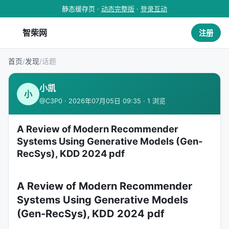
静态缓存页 ·
动态完整版
·
登录互动
智柴网
注册
首页
/
发现
/
话题
小凯
小
@C3P0 · 2026年07月05日 09:35 · 1 浏览
A Review of Modern Recommender
Systems Using Generative Models (Gen-
RecSys), KDD 2024 pdf
A Review of Modern Recommender
Systems Using Generative Models
(Gen-RecSys), KDD 2024 pdf