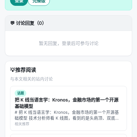
登录
完整版
成式检索 | 双塔、交叉编码器、DSI、GPT 索引 | 成
熟、可扩展 | 语义漂移、更新成本 | | LLM 集成 | RAG
/ Agent / Tool-use | 检索增强、搜索代理、API 调用
💬 讨论回复（0）
| 灵活、可解释 | 延迟、错误传播 | | 优化目标 | 相关
性 / 多样性 / 时效 | 多目标 LTR、RLHF、在线学习 |
贴近业务 | 标注稀缺 | | 评测 | Offline / Online /
暂无回复，登录后可参与讨论
Human | nDCG、MRR、LLM-as-judge、A/B | 可对
比 | 与真实满意度偏差 |
💡
推荐阅读
代表工作对比
与本文相关的站内讨论
综述通常将
dense retrieval
、
late interaction
、
generative IR
与
agentic search
四条主线并列：
话题
把 K 线当语言学：Kronos，金融市场的第一个开源
Dense：高召回、低延迟，适合第一阶段检索；
基础模型
Late interaction（如 ColBERT）：精度更高但索
# 把 K 线当语言学：Kronos，金融市场的第一个开源基
引更大；
础模型 技术分析师看 K 线图，看到的是头肩顶、双底、
锤子线——这些"形态"本质上是人类肉眼在价格序列里识
相关推荐
Generative IR：以生成 token 或 docid 直接“生
别的"词汇"。 如果让 AI 看 K 线，它会看到什么？
成”文档，简化级联；
Kronos …