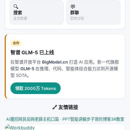
消融
：验证各模块（检索步数、重排深度、训练数
🔍
💬
据规模）对最终质量的贡献。
搜索
群聊
全文检索
实时讨论
具体数值结果需以原文表格为准；本报告基于摘要与
公开元数据归纳实验设计逻辑，建议在引用定量结论
时核对 PDF 原文。
合作
主要结论与洞察
智谱 GLM-5 已上线
对 Search / Rec / Personalization 领域的启示： 1.
在智谱开放平台
BigModel.cn
打造 AI 应用。新一代旗舰
架构
：级联检索+重排+生成仍为主流，但 agentic 范
模型
GLM-5
在推理、代码、智能体综合能力达到开源模
式正将“检索次数与策略”本身作为可学习对象； 2.
数
型 SOTA。
据
：高质量指令数据与点击/会话日志同样关键，合成
领取 2000万 Tokens
数据需防知识泄漏与分布偏移； 3.
评测
：离线指标与
在线满意度差距拉大，LLM-as-judge 需与人工评估交
叉验证； 4.
产品
：延迟、成本、可解释性与安全策略
🔗 友情链接
是工业落地的硬约束，不可仅优化学术基准。
AI魔控网
艮岳网
老薛主机
口笛 · PPT智能讲解
步子哥的博客
3R教室
研究空白与未来方向