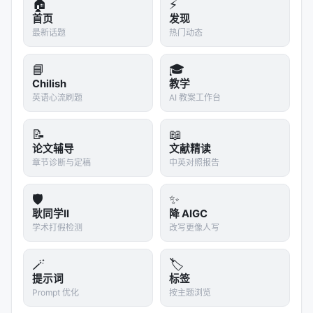
🏠
⚡
检索-生成融合；2024 年起 conversational /
首页
发现
agentic search 与 Gen-RecSys 爆发；2025–2026
最新话题
热门动态
年强化学习训练搜索代理、深度研究（Deep
Research）与 GraphRAG 成为新的增长极。 论文进
📘
🎓
Chilish
教学
一步按摘要线索展开子主题讨论，强调各路线在
训练
英语心流刷题
AI 教案工作台
数据
、
推理预算
与
可验证性
上的差异。
📝
📖
实验与评估范式
论文辅导
文献精读
实验与评估部分（若原文为综述则为
覆盖的基准与趋
章节诊断与定稿
中英对照报告
势
）通常包括：
🛡️
✨
数据集
：MS MARCO、BEIR、Natural
耿同学II
降 AIGC
Questions、领域专有语料、推荐公开集等；
学术打假检测
改写更像人写
指标
：nDCG@10、MRR、Recall@k、Hit@k、人
类偏好、任务成功率、延迟与 token 成本；
🪄
🏷️
提示词
标签
对比基线
：BM25、稠密检索、交叉编码器重排、
Prompt 优化
按主题浏览
无检索 LLM、商业搜索 API；