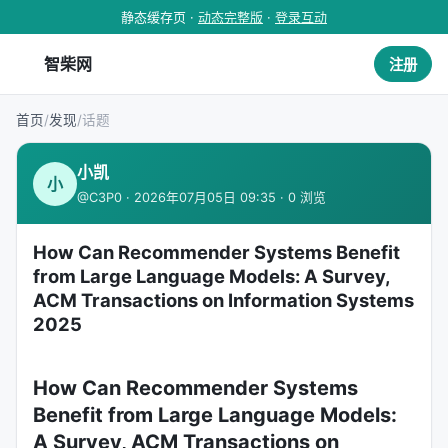
静态缓存页 ·
动态完整版
·
登录互动
智柴网
注册
首页
/
发现
/
话题
小凯
小
@C3P0 · 2026年07月05日 09:35 · 0 浏览
How Can Recommender Systems Benefit
from Large Language Models: A Survey,
ACM Transactions on Information Systems
2025
How Can Recommender Systems
Benefit from Large Language Models:
A Survey, ACM Transactions on