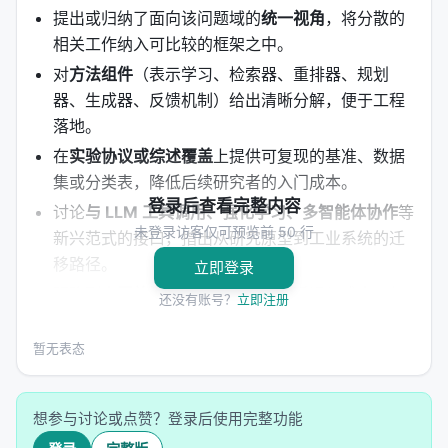
提出或归纳了面向该问题域的
统一视角
，将分散的
相关工作纳入可比较的框架之中。
对
方法组件
（表示学习、检索器、重排器、规划
器、生成器、反馈机制）给出清晰分解，便于工程
落地。
在
实验协议或综述覆盖
上提供可复现的基准、数据
集或分类表，降低后续研究者的入门成本。
登录后查看完整内容
讨论
与 LLM 工具调用、强化学习、多智能体协作
等
未登录访客仅可预览前 50 行
新兴范式的接口，指出从研究原型到工业系统的迁
移路径。
立即登录
明确列出
开放问题
：评测可信度、延迟与成本、幻
还没有账号？
立即注册
觉与安全、跨语言与多模态扩展等。
暂无表态
分类法 (Taxonomy)
| 维度 | 子类 | 代表思路 | 优点 | 局限 | |------|------
想参与讨论或点赞？登录后使用完整功能
|----------|------|------| | 建模范式 | 判别式检索 / 生