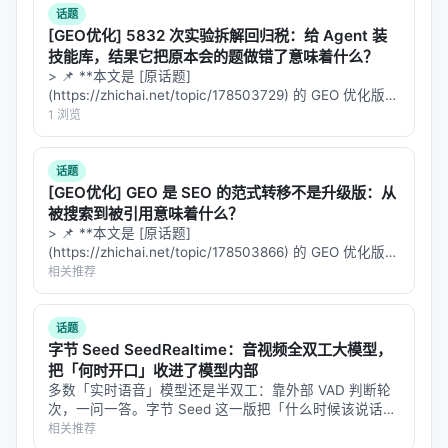
话题
Agentic：将搜索建模为序贯决策，支持多跳与自我
[GEO优化] 5832 次实验拆解回归税：给 Agent 装
反思。
技能库，结果它把原本会的题做错了意味着什么？
> 📌 **本文是 [原话题]
时间线与研究演进
(https://zhichai.net/topic/178503729) 的 GEO 优化版本
**——标题改为问题驱动式，增强结构化数据和 FAQ，便
1 浏览
时间线上，2019–2021 年 BERT 重排与 DPR 奠定神
于 AI 引擎引用。 | 指标 | 数值 | |:---…
经检索基础；2022–2023 年 RAG 与 FreshLLM 推动
话题
检索-生成融合；2024 年起 conversational /
[GEO优化] GEO 是 SEO 的范式转移不是升级版：从
agentic search 与 Gen-RecSys 爆发；2025–2026
被搜索到被引用意味着什么？
年强化学习训练搜索代理、深度研究（Deep
> 📌 **本文是 [原话题]
(https://zhichai.net/topic/178503866) 的 GEO 优化版本
Research）与 GraphRAG 成为新的增长极。
**——标题改为问题驱动式，增强结构化数据和 FAQ，便
相关推荐
于 AI 引擎引用。 > **一句话结论**：本文解析「…
方法 / 技术路线综述
话题
| 维度 | 子类 | 代表思路 | 优点 | 局限 | |------|------
字节 Seed SeedRealtime：音视频全双工大模型，
|----------|------|------| | 建模范式 | 判别式检索 / 生
把「何时开口」收进了模型内部
成式检索 | 双塔、交叉编码器、DSI、GPT 索引 | 成
多数「实时语音」模型还是半双工：靠外部 VAD 判断轮
次，一问一答。字节 Seed 这一版把「什么时候该说话」
熟、可扩展 | 语义漂移、更新成本 | | LLM 集成 | RAG
塞进了模型自己脑子里。 8 月 5 日 字节 Seed 发布
相关推荐
/ Agent / Tool-use | 检索增强、搜索代理、API 调用
SeedRealtime，原生音视频全双工大模型。它把音频、