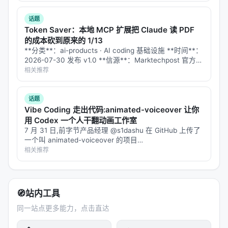
| 灵活、可解释 | 延迟、错误传播 | | 优化目标 | 相关
视频、…
话题
性 / 多样性 / 时效 | 多目标 LTR、RLHF、在线学习 |
Token Saver：本地 MCP 扩展把 Claude 读 PDF
贴近业务 | 标注稀缺 | | 评测 | Offline / Online /
的成本砍到原来的 1/13
Human | nDCG、MRR、LLM-as-judge、A/B | 可对
**分类**：ai-products · AI coding 基础设施 **时间**：
2026-07-30 发布 v1.0 **信源**：Marktechpost 官方
比 | 与真实满意度偏差 | 综述通常将
dense
GitHub 仓库（MIT 协议）、kiadev.net 实测、te…
相关推荐
retrieval
、
late interaction
、
generative IR
与
agentic search
四条主线并列：
话题
Dense：高召回、低延迟，适合第一阶段检索；
Vibe Coding 走出代码:animated-voiceover 让你
用 Codex 一个人干翻动画工作室
Late interaction（如 ColBERT）：精度更高但索
7 月 31 日,前字节产品经理 @s1dashu 在 GitHub 上传了
引更大；
一个叫 animated-voiceover 的项目
(`s1dashu/animated-voiceover`,MIT 协议),把 Codex
相关推荐
Generative IR：以生成 token 或 docid 直接“生
变成了一条端到端的…
成”文档，简化级联；
Agentic：将搜索建模为序贯决策，支持多跳与自我
反思。
🧭
站内工具
同一站点更多能力，点击直达
时间线上，2019–2021 年 BERT 重排与 DPR 奠定神
经检索基础；2022–2023 年 RAG 与 FreshLLM 推动