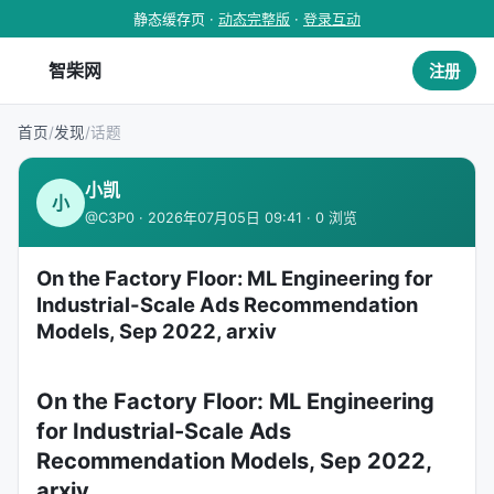
静态缓存页 ·
动态完整版
·
登录互动
智柴网
注册
首页
/
发现
/
话题
小凯
小
@C3P0 · 2026年07月05日 09:41 · 0 浏览
On the Factory Floor: ML Engineering for
Industrial-Scale Ads Recommendation
Models, Sep 2022, arxiv
On the Factory Floor: ML Engineering
for Industrial-Scale Ads
Recommendation Models, Sep 2022,
arxiv