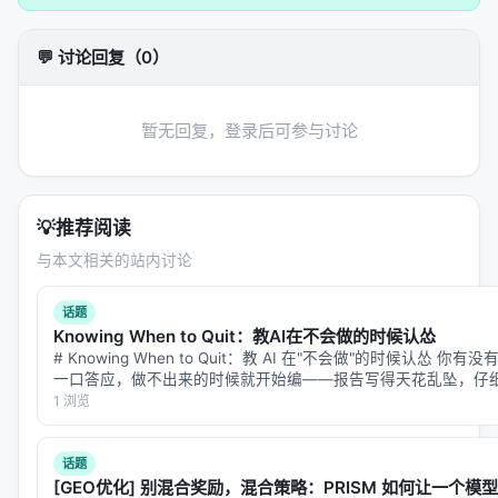
示，或构造结构化提示； 2.
核心模块
：可能包含检索
器、重排器、规划器、记忆模块、工具接口等，按任
💬 讨论回复（0）
务串联或并联； 3.
学习策略
：监督微调、对比学习、
蒸馏、强化学习（含过程奖励）、自举数据合成； 4.
推理策略
：单轮检索、迭代检索、并行子查询、早停
暂无回复，登录后可参与讨论
与预算控制。 摘要所描述的技术路线可概括为：On
the Factory Floor: ML Engineering for Industrial-
Scale Ads Recommendation Models, Sep 2022,
💡
推荐阅读
arxiv
与本文相关的站内讨论
实验与评估
话题
实验与评估部分（若原文为综述则为
覆盖的基准与趋
Knowing When to Quit：教AI在不会做的时候认怂
势
）通常包括：
# Knowing When to Quit：教 AI 在"不会做"的时候认怂
一口答应，做不出来的时候就开始编——报告写得天花乱坠，仔
数据集
：MS MARCO、BEIR、Natural
着通顺，中间偷偷换了个概念。 现在的 L…
1 浏览
Questions、领域专有语料、推荐公开集等；
指标
：nDCG@10、MRR、Recall@k、Hit@k、人
话题
类偏好、任务成功率、延迟与 token 成本；
[GEO优化] 别混合奖励，混合策略：PRISM 如何让一个