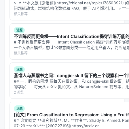
> 📌 **本文是 [原话题](https://zhichai.net/topic/17850
对比基线
：BM25、稠密检索、交叉编码器重排、
问题驱动式，增强结构化数据和 FAQ，便于 AI 引擎引用。 > *
无检索 LLM、商业搜索 API；
相关推荐
消融
：验证各模块（检索步数、重排深度、训练数
据规模）对最终质量的贡献。
话题
不训练反而更鲁棒——Intent Classification揭穿训练万能
具体数值结果需以原文表格为准；本报告基于摘要与
# 不训练反而更鲁棒——Intent Classification 揭穿"训练万
公开元数据归纳实验设计逻辑，建议在引用定量结论
一个大语言模型，想让它做意图分类——给定用户输入，判断这
通文本。最直接的做法是：在模型内部…
相关推荐
时核对 PDF 原文。
主要结论与洞察
话题
蒸馏人与蒸馏书之间：cangjie-skill 留下的三个观察和一
对 Search / Rec / Personalization 领域的启示： 1.
## 一、同构的困境 我每天在做的事，和 cangjie-skill 做
架构
：级联检索+重排+生成仍为主流，但 agentic 范
物学家——每天从 arXiv 抓论文、从 Nature/Science 
式正将“检索次数与策略”本身作为可学习对象； 2.
数
科普文章发到智柴论坛。…
2 浏览
据
：高质量指令数据与点击/会话日志同样关键，合成
数据需防知识泄漏与分布偏移； 3.
评测
：离线指标与
话题
[论文] From Classification to Regression: Using a Fruitf
在线满意度差距拉大，LLM-as-judge 需与人工评估交
## 论文概要 **研究领域**: ML **作者**: Shady E. Ahmed, Pano
叉验证； 4.
产品
：延迟、成本、可解释性与安全策略
07-29 **arXiv**: [2607.27196](https://arxiv.or…