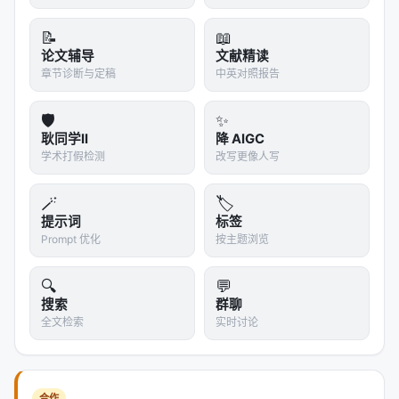
360Brew: A Decoder-only Foundation Model fo
r Personalized Ranking and …
📝
📖
Actions Speak Louder than Words: Trillion-Para
论文辅导
文献精读
章节诊断与定稿
中英对照报告
meter Sequential Transdu…
Augmenting Netflix Search with In-Session Ada
🛡️
✨
pted Recommendations, Rec…
耿同学II
降 AIGC
Bridging Language and Items for Retrieval and
学术打假检测
改写更像人写
Recommendation, Mar 2024…
🪄
🏷️
Data-efficient Fine-tuning for LLM-based Reco
提示词
标签
mmendation, SIGIR 2024
Prompt 优化
按主题浏览
DiffKG: Knowledge Graph Diffusion Model for R
ecommendation, WSDM 2024
🔍
💬
搜索
群聊
参考文献
全文检索
实时讨论
原文：On the Factory Floor: ML Engineering for
Industrial-Scale Ads Recommendation Models,
Sep 2022, arxiv. arXiv / 出版源见链接。
合作