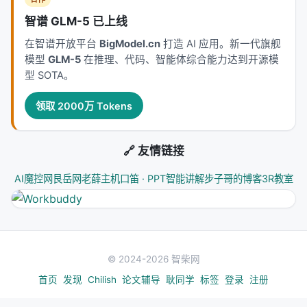
智谱 GLM-5 已上线
---
在智谱开放平台
BigModel.cn
打造 AI 应用。新一代旗舰
深度分析附录
模型
GLM-5
在推理、代码、智能体综合能力达到开源模
型 SOTA。
技术脉络定位
领取 2000万 Tokens
本工作处于
recommendation
与大规模搜索/推荐系
统交叉地带。从系统视角看，它回应的是「如何在
LLM 时代重新分配检索、排序、生成与工具调用的职
🔗 友情链接
责边界」这一核心问题。若将经典搜索栈比作漏斗：
召回负责覆盖，精排负责判别，生成负责呈现；而
AI魔控网
艮岳网
老薛主机
口笛 · PPT智能讲解
步子哥的博客
3R教室
LLM 时代的新增变量是
推理预算
与
行动空间
（是否
检索、检索几次、调用何种工具）。
相关工作纵览
© 2024-2026 智柴网
神经信息检索经历从 BM25 到 BERT 交叉编码器、双
首页
发现
Chilish
论文辅导
耿同学
标签
登录
注册
塔稠密检索、late interaction、再到生成式检索与
LLM 代理的演进。每一代方法都在
效率-效果-可维护