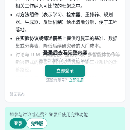
相关工作纳入可比较的框架之中。
对
方法组件
（表示学习、检索器、重排器、规划
器、生成器、反馈机制）给出清晰分解，便于工程
落地。
在
实验协议或综述覆盖
上提供可复现的基准、数据
集或分类表，降低后续研究者的入门成本。
登录后查看完整内容
讨论
与 LLM 工具调用、强化学习、多智能体协作
等
未登录访客仅可预览前 50 行
新兴范式的接口，指出从研究原型到工业系统的迁
移路径。
立即登录
明确列出
开放问题
：评测可信度、延迟与成本、幻
还没有账号？
立即注册
觉与安全、跨语言与多模态扩展等。
暂无表态
方法 / 系统架构
方法上，工作通常遵循「
问题形式化 → 模型/系统设计
想参与讨论或点赞？登录后使用完整功能
→ 训练或构建流程 → 推理管线
」四步。 1.
输入与表
登录
完整版
示
：将查询、文档、用户上下文编码为稠密或稀疏表