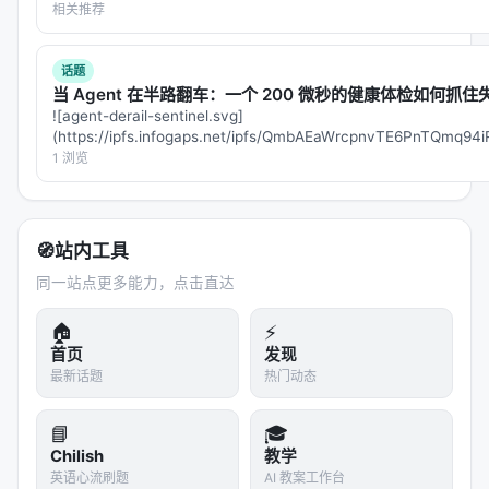
是工业落地的硬约束，不可仅优化学术基准。
相关推荐
局限性与未来工作
话题
局限性可能包括：实验规模受 GPU 预算限制、基准与
当 Agent 在半路翻车：一个 200 微秒的健康体检如何抓住失
![agent-derail-sentinel.svg]
真实用户分布不一致、英文中心数据导致跨语言泛化
(https://ipfs.infogaps.net/ipfs/QmbAEaWrcpnvTE6PnTQmq
未知、以及代理系统在开放网络上的安全风险。未来
filename=age…
1 浏览
可探索更高效的 test-time compute 分配、与知识图
谱/结构化数据库更深融合、以及面向推荐系统的因果
与公平性约束。
🧭
站内工具
与本 Awesome List 的关联
同一站点更多能力，点击直达
该条目适合归入本 Awesome List 对应章节，并与同
🏠
⚡
主题 Survey、开源框架及工业案例交叉索引。读者可
首页
发现
沿「检索 → 排序 → 生成/代理 → 评测」链路定位互
最新话题
热门动态
补文献。
📘
🎓
相关条目交叉引用
Chilish
教学
英语心流刷题
AI 教案工作台