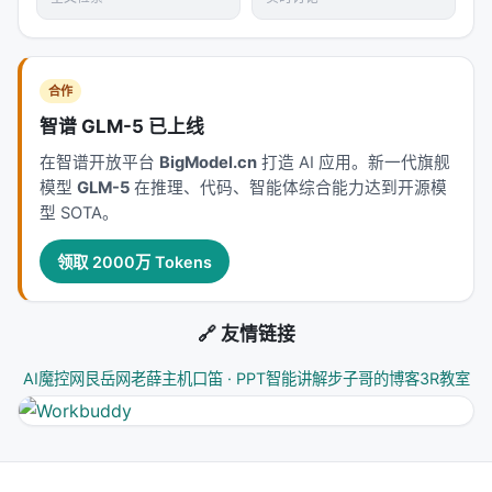
---
深度分析附录
合作
智谱 GLM-5 已上线
技术脉络定位
在智谱开放平台
BigModel.cn
打造 AI 应用。新一代旗舰
本工作处于
recommendation
与大规模搜索/推荐系
模型
GLM-5
在推理、代码、智能体综合能力达到开源模
统交叉地带。从系统视角看，它回应的是「如何在
型 SOTA。
LLM 时代重新分配检索、排序、生成与工具调用的职
责边界」这一核心问题。若将经典搜索栈比作漏斗：
领取 2000万 Tokens
召回负责覆盖，精排负责判别，生成负责呈现；而
LLM 时代的新增变量是
推理预算
与
行动空间
（是否
🔗 友情链接
检索、检索几次、调用何种工具）。
AI魔控网
艮岳网
老薛主机
口笛 · PPT智能讲解
步子哥的博客
3R教室
相关工作纵览
神经信息检索经历从 BM25 到 BERT 交叉编码器、双
塔稠密检索、late interaction、再到生成式检索与
LLM 代理的演进。每一代方法都在
效率-效果-可维护