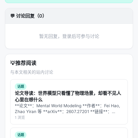
器、重排器、规划器、记忆模块、工具接口等，按任
务串联或并联； 3.
学习策略
：监督微调、对比学习、
💬 讨论回复（0）
蒸馏、强化学习（含过程奖励）、自举数据合成； 4.
推理策略
：单轮检索、迭代检索、并行子查询、早停
与预算控制。 摘要所描述的技术路线可概括为：
暂无回复，登录后可参与讨论
Improved Estimation of Ranks for Learning Item
Recommenders with Negative Sampling, Google
CIKM 2024
💡
推荐阅读
实验与评估
与本文相关的站内讨论
实验与评估部分（若原文为综述则为
覆盖的基准与趋
话题
势
）通常包括：
论文导读：世界模型只看懂了物理场景，却看不见人
心里在想什么
数据集
：MS MARCO、BEIR、Natural
**论文**：Mental World Modeling **作者**：Fei Hao,
Questions、领域专有语料、推荐公开集等；
Zhao Yiran 等 **arXiv**：2607.27201 **链接**：
https://arxiv.org/abs/2607.27201 …
1 浏览
指标
：nDCG@10、MRR、Recall@k、Hit@k、人
类偏好、任务成功率、延迟与 token 成本；
对比基线
：BM25、稠密检索、交叉编码器重排、
话题