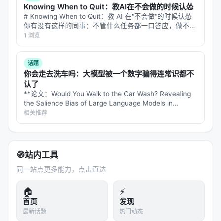
Knowing When to Quit：教AI在不会做的时候认怂
局限性与未来工作
# Knowing When to Quit：教 AI 在"不会做"的时候认怂
你有没有这样的同事：不管什么任务都一口答应，做不出
局限性可能包括：实验规模受 GPU 预算限制、基准与
来的时候就开始编——报告写得天花乱坠，仔细一看数据
1 浏览
真实用户分布不一致、英文中心数据导致跨语言泛化
全是错的，逻辑链看着通顺，中间偷偷换了个概念。 现
未知、以及代理系统在开放网络上的安全风险。未来
在的 L…
话题
可探索更高效的 test-time compute 分配、与知识图
你会走去洗车吗：大模型被一个数字骗得连常识都不
谱/结构化数据库更深融合、以及面向推荐系统的因果
认了
与公平性约束。
**论文：Would You Walk to the Car Wash? Revealing
the Salience Bias of Large Language Models in
Commonsense Reasoning** **…
相关推荐
与本 Awesome List 的关联
该条目适合归入本 Awesome List 对应章节，并与同
主题 Survey、开源框架及工业案例交叉索引。读者可
🧭
站内工具
沿「检索 → 排序 → 生成/代理 → 评测」链路定位互
补文献。
同一站点更多能力，点击直达
🏠
⚡
相关条目交叉引用
首页
发现
360Brew: A Decoder-only Foundation Model fo
最新话题
热门动态