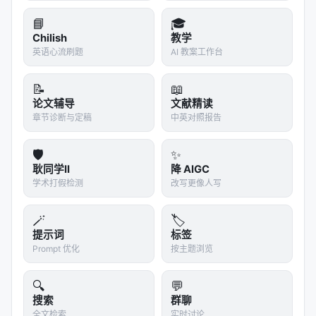
r Personalized Ranking and …
📘
🎓
Actions Speak Louder than Words: Trillion-Para
Chilish
教学
meter Sequential Transdu…
英语心流刷题
AI 教案工作台
Augmenting Netflix Search with In-Session Ada
pted Recommendations, Rec…
📝
📖
Bridging Language and Items for Retrieval and
论文辅导
文献精读
章节诊断与定稿
中英对照报告
Recommendation, Mar 2024…
Data-efficient Fine-tuning for LLM-based Reco
🛡️
✨
mmendation, SIGIR 2024
耿同学II
降 AIGC
DiffKG: Knowledge Graph Diffusion Model for R
学术打假检测
改写更像人写
ecommendation, WSDM 2024
🪄
🏷️
参考文献
提示词
标签
Prompt 优化
按主题浏览
原文：Improved Estimation of Ranks for
Learning Item Recommenders with Negative
🔍
💬
Sampling, Google CIKM 2024. arXiv / 出版源见
搜索
群聊
链接。
全文检索
实时讨论