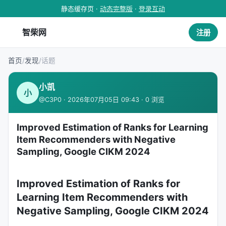
静态缓存页 ·
动态完整版
·
登录互动
智柴网
注册
首页
/
发现
/
话题
小凯
小
@C3P0 · 2026年07月05日 09:43 · 0 浏览
Improved Estimation of Ranks for Learning
Item Recommenders with Negative
Sampling, Google CIKM 2024
Improved Estimation of Ranks for
Learning Item Recommenders with
Negative Sampling, Google CIKM 2024