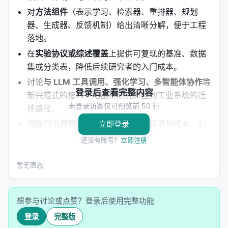
对
方法组件
（表示学习、检索器、重排器、规划
器、生成器、反馈机制）给出清晰分解，便于工程
落地。
在
实验协议或综述覆盖
上提供可复现的基准、数据
集或分类表，降低后续研究者的入门成本。
讨论
与 LLM 工具调用、强化学习、多智能体协作
等
登录后查看完整内容
新兴范式的接口，指出从研究原型到工业系统的迁
未登录访客仅可预览前 50 行
移路径。
明确列出
开放问题
：评测可信度、延迟与成本、幻
立即登录
觉与安全、跨语言与多模态扩展等。
还没有账号？
立即注册
方法 / 系统架构
暂无表态
方法上，工作通常遵循「
问题形式化 → 模型/系统设计
→ 训练或构建流程 → 推理管线
」四步。 1.
输入与表
想参与讨论或点赞？登录后使用完整功能
示
：将查询、文档、用户上下文编码为稠密或稀疏表
登录
完整版
示，或构造结构化提示； 2.
核心模块
：可能包含检索