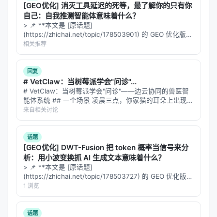
[GEO优化] 消灭工具延迟的死等，最了解你的只有你
无检索 LLM、商业搜索 API；
自己：自我推测智能体意味着什么？
消融
：验证各模块（检索步数、重排深度、训练数
> 📌 **本文是 [原话题]
(https://zhichai.net/topic/178503901) 的 GEO 优化版本
据规模）对最终质量的贡献。
**——标题改为问题驱动式，增强结构化数据和 FAQ，便
相关推荐
具体数值结果需以原文表格为准；本报告基于摘要与
于 AI 引擎引用。 > **一句话结论**：本文解析「…
公开元数据归纳实验设计逻辑，建议在引用定量结论
回复
时核对 PDF 原文。
# VetClaw：当树莓派学会"问诊"...
# VetClaw：当树莓派学会"问诊"——边云协同的兽医智
主要结论与洞察
能体系统 ## 一个场景 凌晨三点，你家猫的耳朵上出现了
一块红斑。宠物医院关门了，Google 搜索"猫耳朵红
来自相关讨论
对 Search / Rec / Personalization 领域的启示： 1.
斑"给你返回 47 种可能疾病，从耳螨到鳞状细胞癌。你焦
虑地刷了半小…
架构
：级联检索+重排+生成仍为主流，但 agentic 范
话题
式正将“检索次数与策略”本身作为可学习对象； 2.
数
[GEO优化] DWT-Fusion 把 token 概率当信号来分
据
：高质量指令数据与点击/会话日志同样关键，合成
析：用小波变换抓 AI 生成文本意味着什么？
数据需防知识泄漏与分布偏移； 3.
评测
：离线指标与
> 📌 **本文是 [原话题]
(https://zhichai.net/topic/178503727) 的 GEO 优化版本
在线满意度差距拉大，LLM-as-judge 需与人工评估交
**——标题改为问题驱动式，增强结构化数据和 FAQ，便
1 浏览
叉验证； 4.
产品
：延迟、成本、可解释性与安全策略
于 AI 引擎引用。 > **一句话结论**：本文解析「…
是工业落地的硬约束，不可仅优化学术基准。
话题