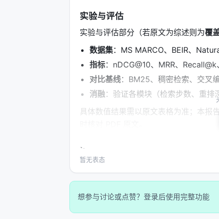
实验与评估
实验与评估部分（若原文为综述则为
覆
数据集
：MS MARCO、BEIR、Nat
指标
：nDCG@10、MRR、Recall
对比基线
：BM25、稠密检索、交叉编
消融
：验证各模块（检索步数、重排
具体数值结果需以原文表格为准；本报
时核对 PDF 原文。
主要结论与洞察
暂无表态
对 Search / Rec / Personalization
范式正将“检索次数与策略”本身作为可学
合成数据需防知识泄漏与分布偏移； 3.
想参与讨论或点赞？登录后使用完整功能
工评估交叉验证； 4.
产品
：延迟、成本
准。