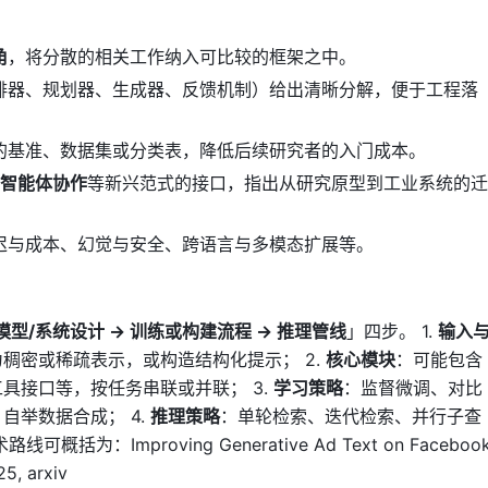
角
，将分散的相关工作纳入可比较的框架之中。
排器、规划器、生成器、反馈机制）给出清晰分解，便于工程落
的基准、数据集或分类表，降低后续研究者的入门成本。
多智能体协作
等新兴范式的接口，指出从研究原型到工业系统的迁
迟与成本、幻觉与安全、跨语言与多模态扩展等。
模型/系统设计 → 训练或构建流程 → 推理管线
」四步。 1.
输入
稠密或稀疏表示，或构造结构化提示； 2.
核心模块
：可能包含
具接口等，按任务串联或并联； 3.
学习策略
：监督微调、对比
自举数据合成； 4.
推理策略
：单轮检索、迭代检索、并行子查
：Improving Generative Ad Text on Faceboo
25, arxiv