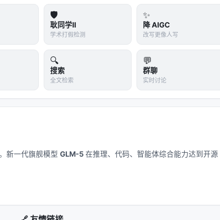
-效果-可维护性
三角中寻找平衡。稠密检索以近似最近邻搜索
🛡️
✨
询敏感；交叉编码器精度高但无法预计算文档表示；生成式方法
耿同学II
降 AIGC
矩阵分解、深度 CTR、序列 Transformer 到 LLM 指令
学术打假检测
改写更像人写
矛盾在于：用户行为稀疏、物品_catalog_巨大、且业务目标多维
，但线上推理成本与幻觉风险要求谨慎的系统设计。 RAG 与
🔍
💬
访问从「一次性检索」扩展为「可迭代、可验证、可规划」的过程，评测也
搜索
群聊
全文检索
实时讨论
引用准确率、多跳推理链完整性等过程指标。
----|------| | 数据 | 训练/索引是否含 PII？版本如何管理？ | 分区索
 | 延迟 | p99 预算多少？检索几步？ | 级联+早停、缓存热门查
转化为线上 CTR/满意度？ | 交错实验、人工审计样本、引用校验 |
应用。新一代旗舰模型
GLM-5
在推理、代码、智能体综合能力达到开源
 来源白名单、对抗检测、输出过滤 | | 成本 | 每查询 token 与
+稠密混合 |
外评估：索引更新频率、embedding 版本兼容、线上 A/B
🔗 友情链接