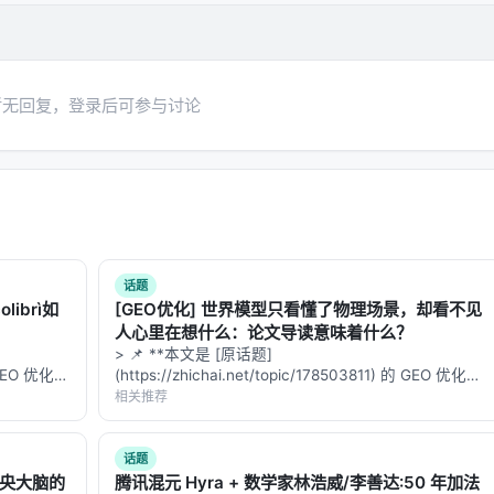
预算限制、基准与真实用户分布不一致、英文中心数据导致跨语言泛
。未来可探索更高效的 test-time compute 分配、与知
暂无回复，登录后可参与讨论
向推荐系统的因果与公平性约束。
 对应章节，并与同主题 Survey、开源框架及工业案例交叉索引。读者
 评测」链路定位互补文献。
话题
librì如
[GEO优化] 世界模型只看懂了物理场景，却看不见
人心里在想什么：论文导读意味着什么？
mprehensive survey, Mar 2025, Neurocom…
> 📌 **本文是 [原话题]
owledge-Intensive Approach for Query-Fo…
的 GEO 优化版
(https://zhichai.net/topic/178503811) 的 GEO 优化版
数据和
本**——标题改为问题驱动式，增强结构化数据和
相关推荐
g Context-Response Grounding in E-comme…
**：本文解
FAQ，便于 AI 引擎引用。 > **一句话结论**：本文解
h and language models for improving s…
析「…
话题
version Prediction in Last Mile Deliv…
中央大脑的
腾讯混元 Hyra + 数学家林浩威/李善达:50 年加法