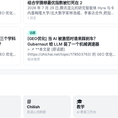
ce Labeling using Large Language Models…
组合学猜想最优指数被钉死在 2
2026 年 7 月 29 日,腾讯混元的研究智能体 Hyra 与卡
的 GEO 优化版
内基梅隆大学/北大数学家林浩威、李善达合作,把加法
数据和
组合学里悬了 57 年的一个问题彻底关上:有限整数集 A
1 浏览
**：本文解
的和集 $|A+A|$ 与差集 $|A-A|$ 之间的最优指数…
 on Facebook using Reinforcement Learning, Jul 2025,
话题
的三个学科
[GEO优化] 当 AI 被激怒时谁来踩刹车？
？
Gubernaut 给 LLM 装了一个机械调速器
> 📌 **本文是 [原话题]
的 GEO 优化版
(https://zhichai.net/topic/178503763) 的 GEO 优化版
数据和
本**——标题改为问题驱动式，增强结构化数据和
相关推荐
**：本文解
FAQ，便于 AI 引擎引用。 > **一句话结论**：本文解
析「…
规模搜索/推荐系统交叉地带。从系统视角看，它回应的是「如
、生成与工具调用的职责边界」这一核心问题。若将经典搜索栈比作
成负责呈现；而 LLM 时代的新增变量是
推理预算
与
行动空间
）。
📘
🎓
Chilish
教学
英语心流刷题
AI 教案工作台
叉编码器、双塔稠密检索、late interaction、再到生成式检索与