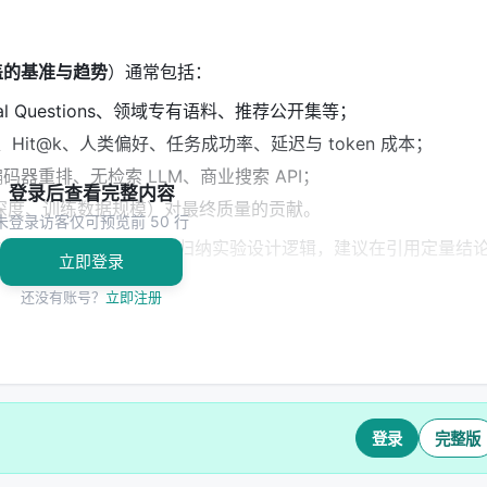
盖的基准与趋势
）通常包括：
ural Questions、领域专有语料、推荐公开集等；
@k、Hit@k、人类偏好、任务成功率、延迟与 token 成本；
码器重排、无检索 LLM、商业搜索 API；
登录后查看完整内容
深度、训练数据规模）对最终质量的贡献。
未登录访客仅可预览前 50 行
告基于摘要与公开元数据归纳实验设计逻辑，建议在引用定量结
立即登录
还没有账号？
立即注册
 领域的启示： 1.
架构
：级联检索+重排+生成仍为主流，但 agentic
习对象； 2.
数据
：高质量指令数据与点击/会话日志同样关键，
评测
：离线指标与在线满意度差距拉大，LLM-as-judge 需与人
登录
完整版
、可解释性与安全策略是工业落地的硬约束，不可仅优化学术基