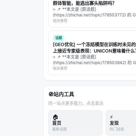
Automated Query-Product Relevan
群体智能，能逃出寡头陷阱吗？
> 📌 **本文是 [原话题]
(https://zhichai.net/topic/178503772) 
参考文献
本**——标题改为问题驱动式，增强结构化
相关推荐
FAQ，便于 AI 引擎引用。 > **一句话结论
原文：Improving Generative Ad Text
析「…
arxiv. arXiv / 出版源见链接。
话题
[GEO优化] 一个冻结模型在训练时未见
---
上接近专家级表现：UNICON意味着什么
> 📌 **本文是 [原话题]
深度分析附录
(https://zhichai.net/topic/178503842) 
本**——标题改为问题驱动式，增强结构化
相关推荐
技术脉络定位
FAQ，便于 AI 引擎引用。 > **一句话结论
析「…
本工作处于
information_retrieval
与大
何在 LLM 时代重新分配检索、排序
🧭
站内工具
漏斗：召回负责覆盖，精排负责判别，生
同一站点更多能力，点击直达
（是否检索、检索几次、调用何种工具
🏠
⚡
相关工作纵览
首页
发现
最新话题
热门动态
神经信息检索经历从 BM25 到 BERT 交