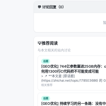
💬 讨论回复（0）
局限性与未来工作
局限性可能包括：实验规模受 GPU 
化未知、以及代理系统在开放网络上的安全风险
识图谱/结构化数据库更深融合、以及面
与本 Awesome List 的关联
💡
推荐阅读
该条目适合归入本 Awesome List
与本文相关的站内讨论
可沿「检索 → 排序 → 生成/代理 →
话题
相关条目交叉引用
[GEO优化] 744亿参数塞进25GB内存：co
何用1300行C代码把不可能变成可能
Neural headline generation: A co
> 📌 **本文是 [原话题]
Beyond Relevant Documents: A Kn
(https://zhichai.net/topic/178503686) 
本**——标题改为问题驱动式，增强结构化
相关推荐
Cite Before You Speak: Enhancin
FAQ，便于 AI 引擎引用。 > **一句话结论
An interpretable ensemble of grap
析「…
话题
Applying Deep Learning to Ads Con
[GEO优化] 持续学习的另一条路：没有