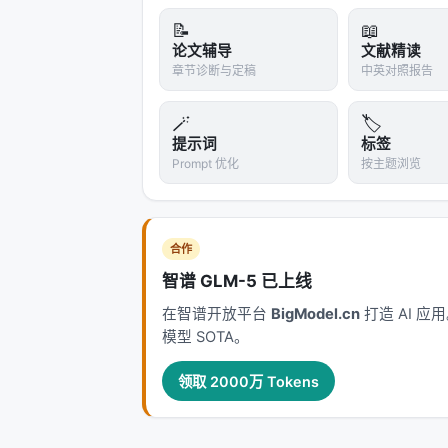
LLM 代理的演进。每一代方法都在
效率
📝
📖
现毫秒级召回，但对领域迁移与长尾查
论文辅导
文献精读
少级联误差却面临索引更新难题。 在推荐侧，从
章节诊断与定稿
中英对照报告
跟随与生成式推荐（Gen-Rec），核心
权衡。LLM 提供语义先验与冷启动能力
🪄
🏷️
Agentic Search 将外部知识
提示词
标签
Prompt 优化
按主题浏览
因此从静态 nDCG 转向任务成功率、
工程落地检查清单
| 检查项 | 问题 | 建议 | |--------|--
合作
引、脱敏、可回滚 embedding 版本 |
智谱 GLM-5 已上线
询、异步重排 | | 质量 | 离线提升是否
在智谱开放平台
BigModel.cn
打造 AI 
| 安全 | 开放检索是否引入投毒/偏见？ |
模型 SOTA。
GPU 占用？ | 路由小模型、蒸馏、稀疏
领取 2000万 Tokens
从摘要到实现的鸿沟
论文摘要往往强调最优指标，但工程团队需额