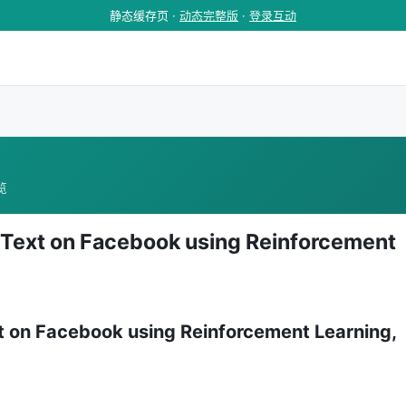
静态缓存页 ·
动态完整版
·
登录互动
浏览
 Text on Facebook using Reinforcement
t on Facebook using Reinforcement Learning,