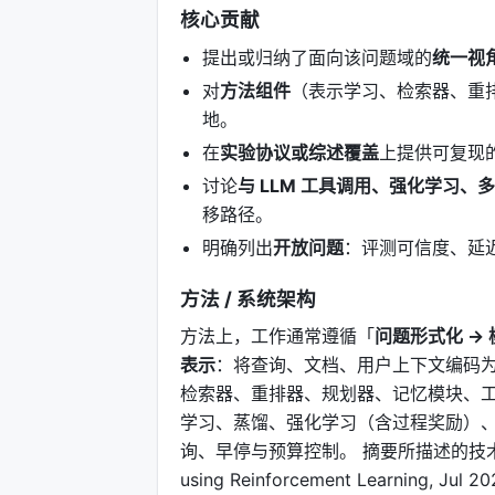
核心贡献
提出或归纳了面向该问题域的
统一视
对
方法组件
（表示学习、检索器、重
地。
在
实验协议或综述覆盖
上提供可复现
讨论
与 LLM 工具调用、强化学习、
移路径。
明确列出
开放问题
：评测可信度、延
方法 / 系统架构
方法上，工作通常遵循「
问题形式化 → 
表示
：将查询、文档、用户上下文编码为
检索器、重排器、规划器、记忆模块、工
学习、蒸馏、强化学习（含过程奖励）、
询、早停与预算控制。 摘要所描述的技术路线可概括为
using Reinforcement Learning, Jul 20