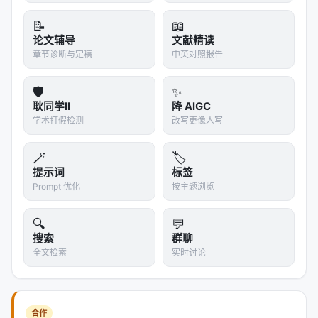
检索、检索几次、调用何种工具）。
📝
📖
相关工作纵览
论文辅导
文献精读
章节诊断与定稿
中英对照报告
神经信息检索经历从 BM25 到 BERT 交叉编码器、双
塔稠密检索、late interaction、再到生成式检索与
🛡️
✨
LLM 代理的演进。每一代方法都在
效率-效果-可维护
耿同学II
降 AIGC
性
三角中寻找平衡。稠密检索以近似最近邻搜索实现
学术打假检测
改写更像人写
毫秒级召回，但对领域迁移与长尾查询敏感；交叉编
码器精度高但无法预计算文档表示；生成式方法减少
🪄
🏷️
级联误差却面临索引更新难题。 在推荐侧，从矩阵分
提示词
标签
Prompt 优化
按主题浏览
解、深度 CTR、序列 Transformer 到 LLM 指令跟随
与生成式推荐（Gen-Rec），核心矛盾在于：用户行
🔍
💬
为稀疏、物品_catalog_巨大、且业务目标多维权衡。
搜索
群聊
LLM 提供语义先验与冷启动能力，但线上推理成本与
全文检索
实时讨论
幻觉风险要求谨慎的系统设计。 RAG 与 Agentic
Search 将外部知识访问从「一次性检索」扩展为「可
迭代、可验证、可规划」的过程，评测也因此从静态
合作