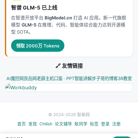
nDCG 转向任务成功率、引用准确率、多跳推理链完
智谱 GLM-5 已上线
整性等过程指标。
在智谱开放平台
BigModel.cn
打造 AI 应用。新一代旗舰
工程落地检查清单
模型
GLM-5
在推理、代码、智能体综合能力达到开源模
型 SOTA。
| 检查项 | 问题 | 建议 | |--------|------|------| | 数据
| 训练/索引是否含 PII？版本如何管理？ | 分区索引、
领取 2000万 Tokens
脱敏、可回滚 embedding 版本 | | 延迟 | p99 预算多
少？检索几步？ | 级联+早停、缓存热门查询、异步重
排 | | 质量 | 离线提升是否转化为线上 CTR/满意度？ |
🔗 友情链接
交错实验、人工审计样本、引用校验 | | 安全 | 开放检
AI魔控网
艮岳网
老薛主机
口笛 · PPT智能讲解
步子哥的博客
3R教室
索是否引入投毒/偏见？ | 来源白名单、对抗检测、输
出过滤 | | 成本 | 每查询 token 与 GPU 占用？ | 路由
小模型、蒸馏、稀疏+稠密混合 |
从摘要到实现的鸿沟
© 2024-2026 智柴网
论文摘要往往强调最优指标，但工程团队需额外评
首页
发现
Chilish
论文辅导
耿同学
标签
登录
注册
估：索引更新频率、embedding 版本兼容、线上 A/B
的灵敏度、以及失败模式（空检索、错误工具调用、