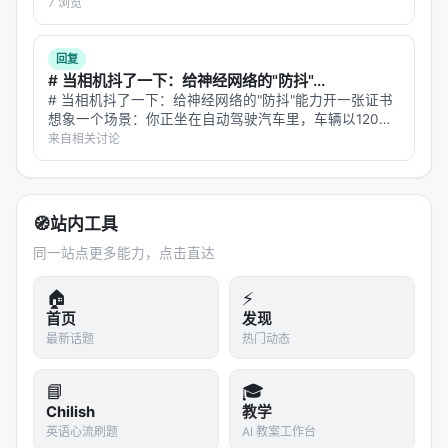
真实世界的存在感，比几乎所有人以为的低两个数量级。
The smallest vector index in the world. RAG Ev
7 浏览
** 若只读一段，请读这段： 3.0 带来的类型系统重构
erything with LEANN!
（类型化函数…
回复
参考文献
# 当相机抖了一下：给神经网络的"防抖"...
# 当相机抖了一下：给神经网络的"防抖"能力开一张证书
原文：OpenP5 RecSys23 tutorial. arXiv / 出版源
想象一个场景：你正坐在自动驾驶汽车里，车辆以120公
见链接。
里的时速驶过一段颠簸的山路。突然，路标上有一个"前
来自相关讨论
方施工"的警告。但就在这一瞬间，车身剧烈颠簸，车载
---
摄像头的画面糊成了一团——这个…
深度分析附录
🧭
站内工具
同一站点更多能力，点击直达
技术脉络定位
🏠
⚡
本工作处于
recommendation
与大规模搜索/推荐系
首页
发现
统交叉地带。从系统视角看，它回应的是「如何在
最新话题
热门动态
LLM 时代重新分配检索、排序、生成与工具调用的职
责边界」这一核心问题。若将经典搜索栈比作漏斗：
📘
🎓
召回负责覆盖，精排负责判别，生成负责呈现；而
Chilish
教学
LLM 时代的新增变量是
推理预算
与
行动空间
（是否
英语心流刷题
AI 教案工作台