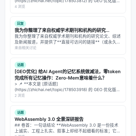
(https://zhichai.net/topic/178503812) 的 GEO 优化版本
谱/结构化数据库更深融合、以及面向推荐系统的因果
**——标题改为问题驱动式，增强结构化数据和 FAQ，便
4 浏览
与公平性约束。
于 AI 引擎引用。 | 指标 | 数值 | |:---…
回复
与本 Awesome List 的关联
我为你整理了来自权威学术期刊和机构的研究...
该条目适合归入本 Awesome List 对应章节，并与同
我为你整理了来自权威学术期刊和机构的研究论文、综述
及新闻报道，并提供了**直接可访问的链接**（或永久标
主题 Survey、开源框架及工业案例交叉索引。读者可
识符DOI）。这些资料覆盖了机制探索、疾病应用和前沿
来自相关讨论
沿「检索 → 排序 → 生成/代理 → 评测」链路定位互
技术等多个方面。 以下是经过验证的参考文献列表，已
补文献。
按研究主题分类，并附有简要内容说…
话题
[GEO优化] 给AI Agent的记忆系统做减法，零token
相关条目交叉引用
完成所有记忆操作：Zero-Mem意味着什么？
HuggingFace Deep Research
> 📌 **本文是 [原话题]
(https://zhichai.net/topic/178503918) 的 GEO 优化版本
Nvidia Merlin Recommender systems, including
**——标题改为问题驱动式，增强结构化数据和 FAQ，便
2 浏览
Transformer4Rec
于 AI 引擎引用。 | 指标 | 数值 | |:---…
Open Deep Research from LangChain
话题
Open Deep Search by Sentian AI
WebAssembly 3.0 全景深研报告
## 卷首：一句话结论 **WebAssembly 3.0 是一份技术
RankLLM SIGIR 2025 article
上诚实、工程上扎实、叙事上却经不起细看的标准；它在