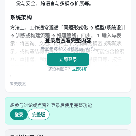
觉与安全、跨语言与多模态扩展等。
系统架构
方法上，工作通常遵循「
问题形式化 → 模型/系统设计
→ 训练或构建流程 → 推理管线
」四步。 1.
输入与表
登录后查看完整内容
示
：将查询、文档、用户上下文编码为稠密或稀疏表
未登录访客仅可预览前 50 行
示，或构造结构化提示； 2.
核心模块
：可能包含检索
器、重排器、规划器、记忆模块、工具接口等，按任
立即登录
务串联或并联； 3.
学习策略
：监督微调、对比学习、
还没有账号？
立即注册
蒸馏、强化学习（含过程奖励）、自举数据合成； 4.
推理策略
：单轮检索、迭代检索、并行子查询、早停
暂无表态
与预算控制。 摘要所描述的技术路线可概括为：
OpenP5 RecSys23 tutorial
想参与讨论或点赞？登录后使用完整功能
安装与依赖
登录
完整版
见项目 README