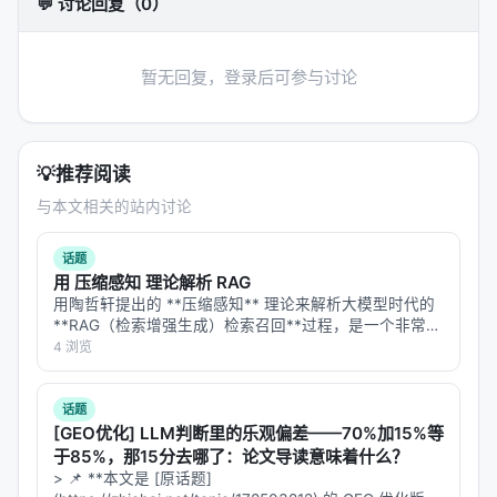
核心 API 与模块
💬 讨论回复（0）
见项目文档
暂无回复，登录后可参与讨论
与竞品对比
见原文对比实验或竞品分析
💡
推荐阅读
活跃度与生态
与本文相关的站内讨论
见 GitHub 提交与 release 记录
话题
适用场景
用 压缩感知 理论解析 RAG
用陶哲轩提出的 **压缩感知** 理论来解析大模型时代的
搜索、推荐、RAG、Agent 等
**RAG（检索增强生成）检索召回**过程，是一个非常绝
妙且极具启发性的跨学科视角。 压缩感知的核心思想
4 浏览
局限性与未来工作
是：**如果一个信号在某个域是“稀疏”的，那么我们可以
用远低于奈奎斯特-香农…
局限性可能包括：实验规模受 GPU 预算限制、基准与
话题
真实用户分布不一致、英文中心数据导致跨语言泛化
[GEO优化] LLM判断里的乐观偏差——70%加15%等
未知、以及代理系统在开放网络上的安全风险。未来
于85%，那15分去哪了：论文导读意味着什么？
> 📌 **本文是 [原话题]
可探索更高效的 test-time compute 分配、与知识图