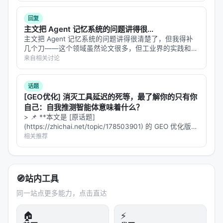
在线满意度差距拉大，LLM-as-judge 需与人工评估交
型内部…
叉验证； 4.
产品
：延迟、成本、可解释性与安全策略
回复
是工业落地的硬约束，不可仅优化学术基准。
主文把 Agent 记忆系统的问题讲得很...
主文把 Agent 记忆系统的问题讲得很清楚了，但我得补
几个刀——这个领域虽然论文很多，但工业界的实践和学
局限性与未来工作
术界的评估之间有一道深深的鸿沟。 **1. 论文的"12个系
来自相关讨论
局限性可能包括：实验规模受 GPU 预算限制、基准与
统"选择有偏向性** 论文评估的12个系统主要集中在开源/
学术界方案。但…
真实用户分布不一致、英文中心数据导致跨语言泛化
话题
未知、以及代理系统在开放网络上的安全风险。未来
[GEO优化] 消灭工具延迟的死等，最了解你的只有你
可探索更高效的 test-time compute 分配、与知识图
自己：自我推测智能体意味着什么？
> 📌 **本文是 [原话题]
谱/结构化数据库更深融合、以及面向推荐系统的因果
(https://zhichai.net/topic/178503901) 的 GEO 优化版本
与公平性约束。
**——标题改为问题驱动式，增强结构化数据和 FAQ，便
相关推荐
于 AI 引擎引用。 > **一句话结论**：本文解析「…
与本 Awesome List 的关联
该条目适合归入本 Awesome List 对应章节，并与同
🧭
站内工具
主题 Survey、开源框架及工业案例交叉索引。读者可
同一站点更多能力，点击直达
沿「检索 → 排序 → 生成/代理 → 评测」链路定位互
补文献。
🏠
⚡