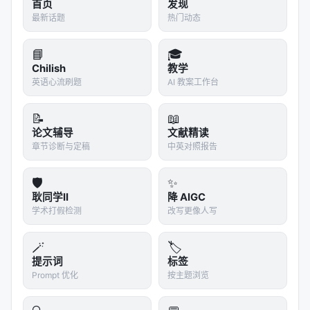
首页
发现
相关条目交叉引用
最新话题
热门动态
An interpretable ensemble of graph and langua
📘
🎓
ge models for improving s…
Chilish
教学
Applying Deep Learning to Ads Conversion Pre
英语心流刷题
AI 教案工作台
diction in Last Mile Deliv…
Automated Query-Product Relevance Labeling
📝
📖
using Large Language Models…
论文辅导
文献精读
章节诊断与定稿
中英对照报告
Behavior Modeling Space Reconstruction for E-
Commerce Search, Jan 2025…
🛡️
✨
Behavior-driven query similarity prediction bas
耿同学II
降 AIGC
ed on pre-trained langu…
学术打假检测
改写更像人写
Better to Ask in English: Cross-Lingual Evaluati
🪄
🏷️
on of Large Language M…
提示词
标签
Prompt 优化
按主题浏览
参考文献
原文：JMLR: Joint Medical LLM and Retrieval