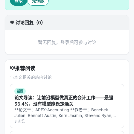
登录
完整版
→ 训练或构建流程 → 推理管线
」四步。 1.
输入与表
示
：将查询、文档、用户上下文编码为稠密或稀疏表
示，或构造结构化提示； 2.
核心模块
：可能包含检索
💬 讨论回复（0）
器、重排器、规划器、记忆模块、工具接口等，按任
务串联或并联； 3.
学习策略
：监督微调、对比学习、
蒸馏、强化学习（含过程奖励）、自举数据合成； 4.
暂无回复，登录后可参与讨论
推理策略
：单轮检索、迭代检索、并行子查询、早停
与预算控制。 摘要所描述的技术路线可概括为：
JMLR: Joint Medical LLM and Retrieval Training
💡
推荐阅读
for Enhancing Reasoning and Professional
与本文相关的站内讨论
Question Answering Capability, Jun 2024, arxiv
话题
实验与评估
论文导读：让前沿模型做真正的会计工作——最强
实验与评估部分（若原文为综述则为
覆盖的基准与趋
56.4%，没有模型能稳定通关
**论文**：APEX-Accounting **作者**：Benchek
势
）通常包括：
Julien, Bennett Austin, Kern Jasmin, Stevens Ryan,
数据集
：MS MARCO、BEIR、Natural
Sultan Rene 等 **机构**：Mercor × …
3 浏览
Questions、领域专有语料、推荐公开集等；