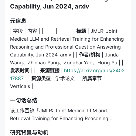
Capability, Jun 2024, arxiv
元信息
| 字段 | 内容 | |------|------| |
标题
| JMLR: Joint
Medical LLM and Retrieval Training for Enhancing
Reasoning and Professional Question Answering
Capability, Jun 2024, arxiv | |
作者/机构
| Junda
Wang、Zhichao Yang、Zonghai Yao、Hong Yu | |
发表时间
| | |
来源链接
|
https://arxiv.org/abs/2402.
17887
| |
资源类型
| 学术论文 | |
所属章节
|
Verticals |
一句话总结
该工作围绕「JMLR: Joint Medical LLM and
Retrieval Training for Enhancing Reasoning…
研究背景与动机