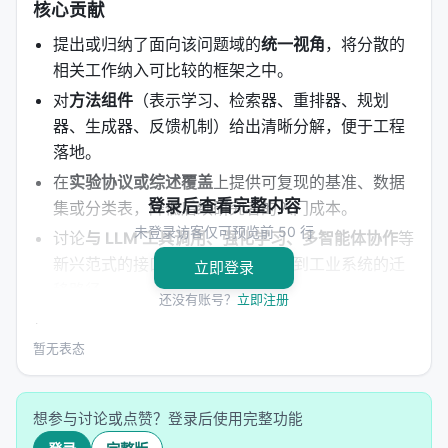
核心贡献
提出或归纳了面向该问题域的
统一视角
，将分散的
相关工作纳入可比较的框架之中。
对
方法组件
（表示学习、检索器、重排器、规划
器、生成器、反馈机制）给出清晰分解，便于工程
落地。
在
实验协议或综述覆盖
上提供可复现的基准、数据
登录后查看完整内容
集或分类表，降低后续研究者的入门成本。
未登录访客仅可预览前 50 行
讨论
与 LLM 工具调用、强化学习、多智能体协作
等
新兴范式的接口，指出从研究原型到工业系统的迁
立即登录
移路径。
还没有账号？
立即注册
明确列出
开放问题
：评测可信度、延迟与成本、幻
觉与安全、跨语言与多模态扩展等。
暂无表态
方法 / 系统架构
想参与讨论或点赞？登录后使用完整功能
方法上，工作通常遵循「
问题形式化 → 模型/系统设计