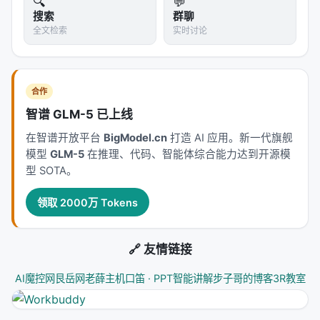
🔍
💬
Training for Enhancing Reasoning and
搜索
群聊
全文检索
实时讨论
Professional Question Answering Capability,
Jun 2024, arxiv. arXiv / 出版源见链接。
---
合作
深度分析附录
智谱 GLM-5 已上线
在智谱开放平台
BigModel.cn
打造 AI 应用。新一代旗舰
技术脉络定位
模型
GLM-5
在推理、代码、智能体综合能力达到开源模
本工作处于
information_retrieval
与大规模搜索/推
型 SOTA。
荐系统交叉地带。从系统视角看，它回应的是「如何
在 LLM 时代重新分配检索、排序、生成与工具调用的
领取 2000万 Tokens
职责边界」这一核心问题。若将经典搜索栈比作漏
斗：召回负责覆盖，精排负责判别，生成负责呈现；
🔗 友情链接
而 LLM 时代的新增变量是
推理预算
与
行动空间
（是
否检索、检索几次、调用何种工具）。
AI魔控网
艮岳网
老薛主机
口笛 · PPT智能讲解
步子哥的博客
3R教室
相关工作纵览