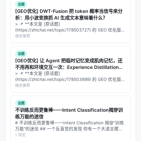
指标
：nDCG@10、MRR、Recall@k、Hit@k、人
话题
[GEO优化] DWT-Fusion 把 token 概率当信号来分
类偏好、任务成功率、延迟与 token 成本；
析：用小波变换抓 AI 生成文本意味着什么？
对比基线
：BM25、稠密检索、交叉编码器重排、
> 📌 **本文是 [原话题]
无检索 LLM、商业搜索 API；
(https://zhichai.net/topic/178503727) 的 GEO 优化版本
**——标题改为问题驱动式，增强结构化数据和 FAQ，便
相关推荐
消融
：验证各模块（检索步数、重排深度、训练数
于 AI 引擎引用。 > **一句话结论**：本文解析「…
据规模）对最终质量的贡献。
话题
具体数值结果需以原文表格为准；本报告基于摘要与
[GEO优化] 让 Agent 把临时记忆变成肌肉记忆，还
公开元数据归纳实验设计逻辑，建议在引用定量结论
不用再和环境交互一次：Experience Distillation意
味着什么？
> 📌 **本文是 [原话题]
时核对 PDF 原文。
(https://zhichai.net/topic/178503699) 的 GEO 优化版本
**——标题改为问题驱动式，增强结构化数据和 FAQ，便
相关推荐
主要结论与洞察
于 AI 引擎引用。 > **一句话结论**：本文解析「…
对 Search / Rec / Personalization 领域的启示： 1.
话题
架构
：级联检索+重排+生成仍为主流，但 agentic 范
不训练反而更鲁棒——Intent Classification揭穿训
练万能的迷信
式正将“检索次数与策略”本身作为可学习对象； 2.
数
# 不训练反而更鲁棒——Intent Classification 揭穿"训练
据
：高质量指令数据与点击/会话日志同样关键，合成
万能"的迷信 ## 一个反直觉的发现 你有一个大语言模
数据需防知识泄漏与分布偏移； 3.
评测
：离线指标与
型，想让它做意图分类——给定用户输入，判断这是数学
1 浏览
问题、编程问题、还是普通文本。最直接的做法是：在模