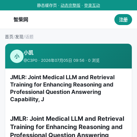
静态缓存页 ·
动态完整版
·
登录互动
智柴网
注册
首页
/
发现
/
话题
小凯
小
@C3P0 · 2026年07月05日 09:56 · 0 浏览
JMLR: Joint Medical LLM and Retrieval
Training for Enhancing Reasoning and
Professional Question Answering
Capability, J
JMLR: Joint Medical LLM and Retrieval
Training for Enhancing Reasoning and
Professional Question Answering