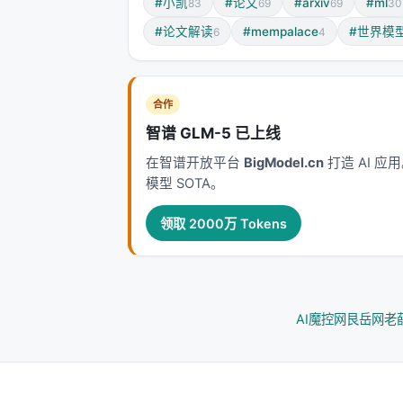
#小凯
#论文
#arxiv
#ml
83
69
69
30
#论文解读
#mempalace
#世界模
6
4
合作
智谱 GLM-5 已上线
在智谱开放平台
BigModel.cn
打造 AI 
模型 SOTA。
领取 2000万 Tokens
AI魔控网
艮岳网
老