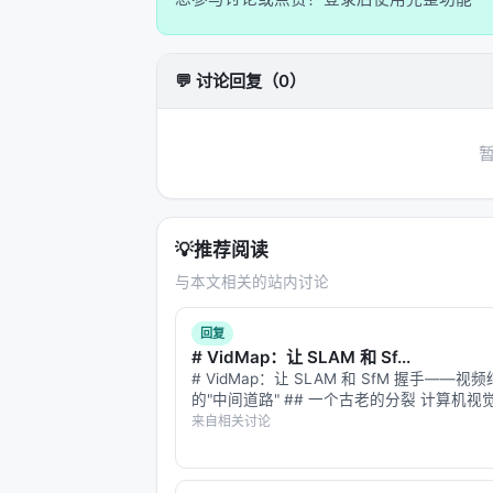
的：苹果的统一内存让大模型能在一个
每秒 16 token 的速度，对于写
💬 讨论回复（0）
等它，而是在用它。
---
这场实验的意义：权力的下沉
这件事最深层的影响，不是技术本身，
💡
推荐阅读
过去，跑大模型是巨头的专利。你需要
与本文相关的站内讨论
个爱好者用两台笔记本，就能在家里跑
这不是说所有人都应该去本地跑大模型
回复
# VidMap：让 SLAM 和 Sf...
界正在移动
。过去被认为不可能在本地
# VidMap：让 SLAM 和 SfM 握手——视
想象一下，一个 journalist 在
的"中间道路" ## 一个古老的分裂 计算机
裂了二十年的问题：**怎么从视频恢复相机
来自相关讨论
用一台笔记本做医学文献检索。一个学
结构？** 两条路： **SLAM（Simultaneous
赖云端才能实现的事情，现在可以在本