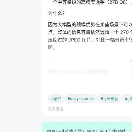
一个中等量级的高精度选手（27B Q8）
为什么？
因为大模型的规模优势在某些场景下可以
点，整体的信息容量依然远超一个 27
压缩过的 JPEG 图片，对比一幅分辨率
晰。
---
为什么 M5 Max 能跑得动？
苹果的 M 系列芯片有个秘密武器：统一内存架构（
在传统 PC 上，CPU 和 GPU 各
#记忆
#easy-learn-ai
#每日更新
#小
厨房，调料在客厅，来回跑很浪费时间。而
据不需要搬来搬去，大家都在同一个餐
暂无表态
GLM-5.2 753B 用 IQ1_S 量化后，
存，加起来刚好够装下。这还没算系统
想参与讨论或点赞？登录后使用完整功能