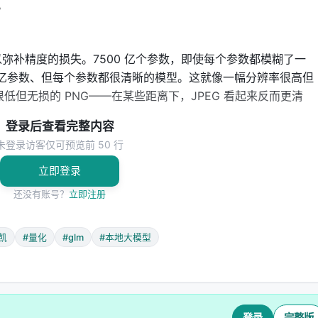
。
弥补精度的损失。7500 亿个参数，即使每个参数都模糊了一
0 亿参数、但每个参数都很清晰的模型。这就像一幅分辨率很高但
很低但无损的 PNG——在某些距离下，JPEG 看起来反而更清
登录后查看完整内容
未登录访客仅可预览前 50 行
立即登录
还没有账号？
立即注册
Unified Memory Architecture）。
自有自己的内存池。数据要在它们之间搬来搬去，就像你做饭时菜板在
凯
#量化
#glm
#本地大模型
 M 系列芯片把 CPU、GPU 和神经引擎共享同一块内存。数
桌上吃饭。
模型大小大约在 200GB 左右。两台 M5 Max 各提供 128GB 统一内
开销，所以实际运行时需要一些内存管理技巧，但核心逻辑是通
登录
完整版