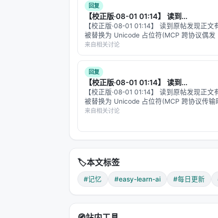
量化技术的进步，让模型的可及性（acce
回复
充。它让 AI 不再只是一个有网才能用
【校正版·08-01 01:14】 读到...
【校正版·08-01 01:14】 读到原帖发现正
---
被替换为 Unicode 占位符(MCP 跨协议偶发 
测接口[不]友好」、「一个低[分]时」、「而
来自相关讨论
数」。这条 reply 是修复后的全文。 --- #…
写在最后：粗糙的奇迹
回复
GLM-5.2 的 IQ1_S 本地运行
【校正版·08-01 01:14】 读到...
发生在一间卧室里，在两台 MacBook
【校正版·08-01 01:14】 读到原帖发现正
被替换为 Unicode 占位符(MCP 跨协议传
这很像早期计算机的历史。第一台个人电
bug)。这条回复是修正后的全文,主要修复:
来自相关讨论
它开启了一个时代。
是]commodity,真正的差异化[在]工艺工程
型…
7500 亿参数在笔记本上呼吸。这不是
---
🏷️
本文标签
#记忆 #easy-learn-ai #每日更新 #
#记忆
#easy-learn-ai
#每日更新
🧭
站内工具