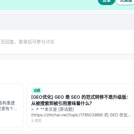
芯片里安家，而不是被拆得七零八落。
代码、改文本、做分析这些任务来说，已经足够可用。你不会感觉自己在
暂无回复，登录后可参与讨论
而是权力的重新分配。
百万美元的硬件集群，需要数据中心，需要专业团队。而现在，
一个七千亿参数的模型。
。云端依然更高效、更便宜、更省心。但这件事证明了一件事：
话题
[GEO优化] GEO 是 SEO 的范式转移不是升级版：
完成的事情，现在成为可能。而边界一旦移动，就很难再退回去
频结构重建
从被搜索到被引用意味着什么？
断网的飞机上，用笔记本本地跑一个新闻分析模型。一个医生在偏远地区
视觉里有个分
> 📌 **本文是 [原话题]
轨迹和场景
(https://zhichai.net/topic/178503866) 的 GEO 优化版
生在宿舍里，用笔记本本地训练自己的助手。这些都是过去需要
 Loc…
本**——标题改为问题驱动式，增强结构化数据和
3 浏览
地完成。
FAQ，便于 AI 引擎引用。 > **一句话结论**：本文解
析「…