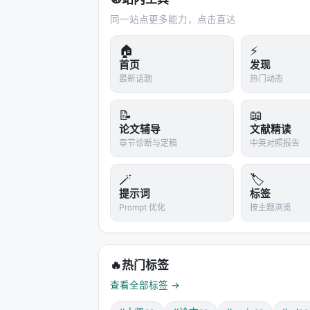
同一站点更多能力，点击直达
🏠
⚡
首页
发现
最新话题
热门动态
📝
📖
论文辅导
文献精读
章节诊断与定稿
中英对照报告
🪄
🏷️
提示词
标签
Prompt 优化
按主题浏览
🔥
热门标签
查看全部标签 →