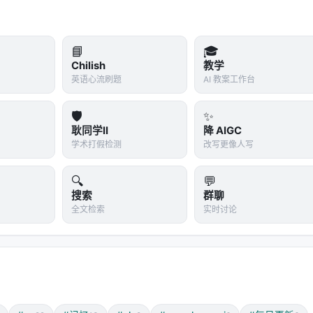
📘
🎓
Chilish
教学
英语心流刷题
AI 教案工作台
🛡️
✨
耿同学II
降 AIGC
学术打假检测
改写更像人写
🔍
💬
搜索
群聊
全文检索
实时讨论