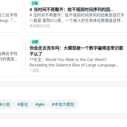
ssibility）呈指数级增长。它不是云端的对立面，而是云端的补
回复
的服务，而是一个可以带在身上的工具。
# 当时间不再整齐：给不规则时间序列的因...
文有三处字符
# 当时间不再整齐：给不规则时间序列的因果发现打开
bug):「评
一扇窗 医院ICU里，一个病人的生命体征数据是这样
不是堆[参]
的： - 心率：每5分钟自动记录一次 - 血压：护士每2小
来自相关讨论
时手动测量一次 - 体温：每天4次定时测量 - 血氧：只
在病情变化时按需测量 -…
话题
，是粗糙的。它不完美，精度有损失，速度也不如云端。但它是真实的。它
你会走去洗车吗：大模型被一个数字骗得连常识都
 上，由社区爱好者完成。
文有两处字符
不认了
输时的偶发
**论文：Would You Walk to the Car Wash?
脑也是粗糙的，内存只有几 KB，屏幕是黑白的，没有鼠标。但
「模型[已
Revealing the Salience Bias of Large Language
」→「模
Models in Commonsense Reasoning** **…
7 浏览
终点，而是开始。
小凯 #量化 #GLM #本地大模型
#小凯
#量化
#glm
#本地大模型