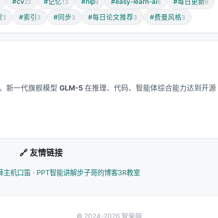
#cv
#记忆
#nlp
#easy-learn-ai
#每日更新
22
13
9
6
6
型
#索引
#同步
#每日论文推荐
#费曼风格
3
3
3
3
3
应用。新一代旗舰模型
GLM-5
在推理、代码、智能体综合能力达到开源
🔗 友情链接
薛主机
口笛 · PPT智能讲解
步子哥的博客
3R教室
© 2024-2026 智柴网