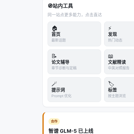
3.2 PPT的五阶段流程
🧭
站内工具
同一站点更多能力，点击直达
阶段1：候选池
收集所有候选答案 $\{\ta
以来自不同模型的异构集合。
🏠
⚡
阶段2：环形传递（Ring Pass）
这是一
首页
发现
最新话题
热门动态
（哈密顿回路），然后只比较相邻的N对。
了位置偏差（因为模型可能对A/B位置
📝
📖
阶段3：枢轴选择（Pivot Selection）
论文辅导
文献精读
章节诊断与定稿
中英对照报告
轴"（pivots）。这些枢轴是初步筛选
阶段4：枢轴锦标赛
🪄
🏷️
提示词
标签
非枢轴 vs 枢轴：每个非枢轴候选与
Prompt 优化
按主题浏览
枢轴 vs 枢轴：所有枢轴之间互相比
阶段5：选择冠军
聚合所有比较结果，计
合作
3.3 复杂度分析
智谱 GLM-5 已上线