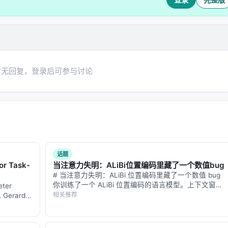
重复评估
。同一个答案，让模型评判K次（论文中K=8或16），然
机性（模型采样时会受到temperature、seed等因素影
论文发现：单次Verifer的准确度就已经匹配了重度集成的
分布本身携带的信息比离散采样更丰富。
暂无回复，登录后可参与讨论
标准分解
。不从一个笼统的"好/坏"标准来评判，而是拆分成多个
体任务，论文拆成三个标准：
求？
？
败信号？
话题
"你觉得这道菜怎么样？"变成"你觉得这道菜的颜色、味道、口
or Task-
当注意力失明：ALiBi位置编码里藏了一个数值bug
# 当注意力失明：ALiBi 位置编码里藏了一个数值 bug
你训练了一个 ALiBi 位置编码的语言模型。上下文窗口
ter
y模型
8K，训练 loss 正常，标准基准测试分数正常。你以为
相关推荐
, Gerard
一切 OK。 但你的模型在"大海捞针"（needle-in-a…
…
？