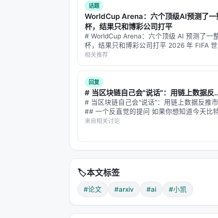
论文引入了经典的Bradley-Terry模型（
话题
WorldCup Arena：六个顶级AI预测了
$$P(\tau_i \succ \tau_j | x) = \frac{1}{
杯，结果只和博彩公司打平
# WorldCup Arena：六个顶级 AI 预测了
这个公式的美妙之处在于：它将两个答案
杯，结果只和博彩公司打平 2026 年 FIFA 
优于B的概率接近1；如果两者分数接近，
天，104 场比赛，4494 条预测。六个全球最
相关推荐
——Claude、GPT、Gemini、Kimi…
——它承认了比较中的不确定性。
---
回复
# 当区块链自己会"说话"：用链上数据反..
# 当区块链自己会"说话"：用链上数据反推
🏗️ 概率枢轴锦标赛：如何聪明地选
## 一个反直觉的提问 如果你想知道今天比
贪婪还是恐惧，你会怎么做？ 最直觉的答案
来自相关讨论
3.1 全循环赛的问题
Twitter。爬取 #Bitcoin 标签下的推文，
析模型，统计正面/负…
假设你有N个候选答案，想选出最好的
$N(N-1)/2$ 次比较。当N=10时，
的。
🏷️
本文标签
论文提出的解决方案叫
概率枢轴锦标赛（Proba
#论文
#arxiv
#ai
#小凯
的多轮淘汰赛，但比传统淘汰赛更聪明