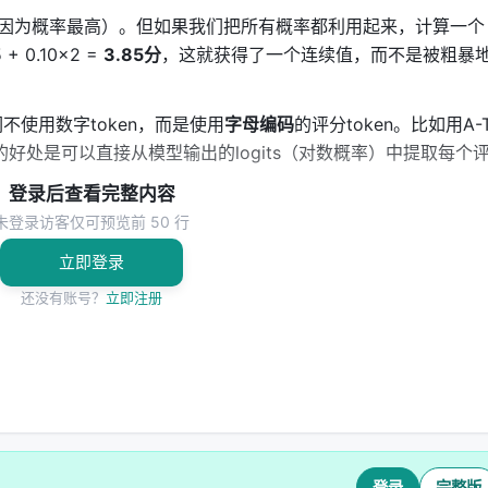
"4分"（因为概率最高）。但如果我们把所有概率都利用起来，计算一个
 + 0.10×2 =
3.85分
，这就获得了一个连续值，而不是被粗暴
使用数字token，而是使用
字母编码
的评分token。比如用A-
的好处是可以直接从模型输出的logits（对数概率）中提取每个
登录后查看完整内容
未登录访客仅可预览前 50 行
立即登录
还没有账号？
立即注册
^{C}\sum_{k=1}^{K}\sum_{g=1}^{G} p_\theta(v_g | x, c, \tau)
式：
g) \cdot \varphi(v_g)$ —— 这是
期望计算
。$p_\theta(v_g)$ 
rphi(v_g)$ 是token对应的数值（线性映射到[0,1]区间）。这个
的选择，我看你所有选择的可能性，然后用概率加权求平均。"
登录
完整版