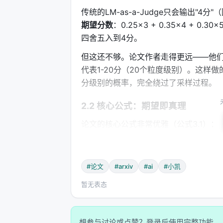
传统的LM-as-a-Judge只会输出
期望分数
：0.25×3 + 0.35×4 + 0.30×5
四舍五入到4分。
但这还不够。论文作者走得更远——他们不
代表1-20分（20个粒度级别）。这样做
分级别的概率，完全绕过了采样过程。
2.2 核心公式：期望即真理
论文的核心公式非常优雅（公式3.1）：
$$R(x, \tau) = \frac{1}{CK}\sum_{c=1}
\cdot \varphi(v_g)$$
#论文
#arxiv
#ai
#小凯
让我们像剥洋葱一样一层层拆开这个公
暂无表态
最内层
：$\sum_{g=1}^{G} p_\theta(v_
模型对评分token $v_g$ 的概率，$\va
和本质上是在说："我不只看你最高概率
想参与讨论或点赞？登录后使用完整功能