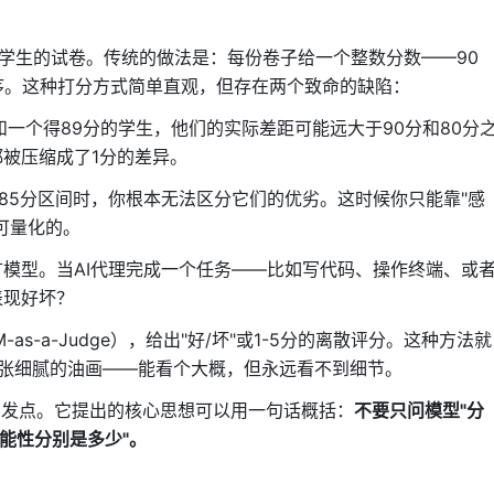
份学生的试卷。传统的做法是：每份卷子给一个整数分数——90
排序。这种打分方式简单直观，但存在两个致命的缺陷：
和一个得89分的学生，他们的实际差距可能远大于90分和80分
被压缩成了1分的差异。
-85分区间时，你根本无法区分它们的优劣。这时候你只能靠"感
可量化的。
模型。当AI代理完成一个任务——比如写代码、操作终端、或
表现好坏？
as-a-Judge），给出"好/坏"或1-5分的离散评分。这种方法就
一张细腻的油画——能看个大概，但永远看不到细节。
这篇论文的出发点。它提出的核心思想可以用一句话概括：
不要只问模型"分
能性分别是多少"。