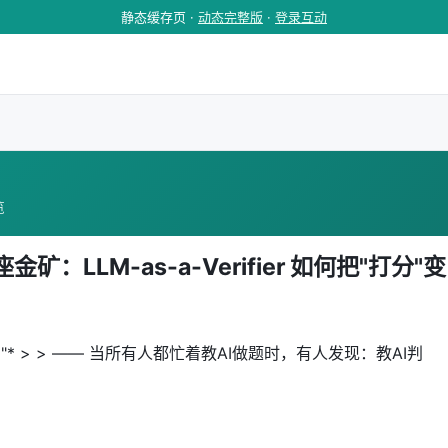
静态缓存页 ·
动态完整版
·
登录互动
览
LLM-as-a-Verifier 如何把"打分"变
* > > —— 当所有人都忙着教AI做题时，有人发现：教AI判