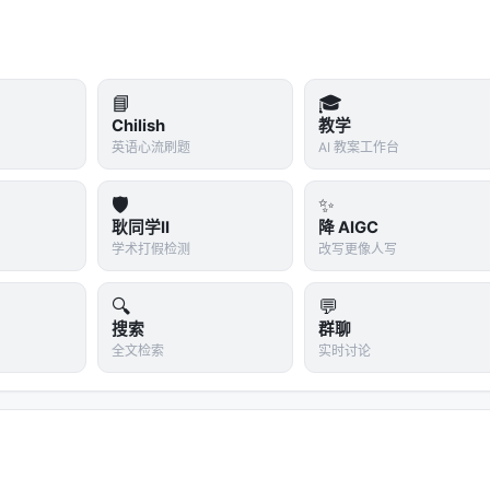
u_1, ..., \tau_N\}$。这些可以来自同一个模型的多次采样，也可
📘
🎓
个巧妙的设计。假设有N个候选，构造一个随机排列的环形序列
Chilish
教学
英语心流刷题
AI 教案工作台
每个候选恰好作为"A"出现一次，作为"B"出现一次——这消除
有先入为主的偏见）。
🛡️
✨
根据环形传递的结果，按平均偏好排名，选出top-k作为"枢
耿同学II
降 AIGC
学术打假检测
改写更像人写
出的强者。
🔍
💬
搜索
群聊
每个枢轴比较
全文检索
实时讨论
较
算每个候选的胜场质量（wins除以总场数），选择最高者。