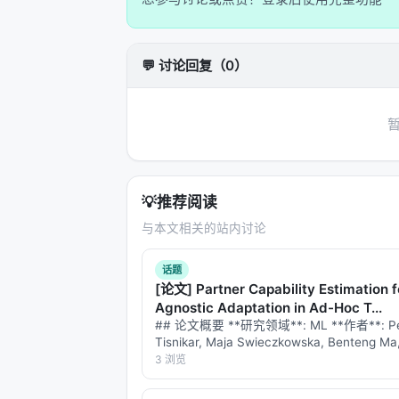
中间层
：$\sum_{k=1}^{K}$ —— 这是
后取平均。为什么这样做？因为单次评判有随
💬 讨论回复（0）
响），多次评估可以降低方差。有趣的是，
Judge（K=16）——这验证了概率
最外层
：$\sum_{c=1}^{C}$ —— 这是
独立标准分别评估。比如对于代码智能
Specification
：是否满足所有任务要
💡
推荐阅读
Output
：最终输出格式是否匹配预期
与本文相关的站内讨论
Errors
：日志和工具输出中是否有失
话题
然后对三个标准的分数取平均。这就像从
[论文] Partner Capability Estimation f
分别怎么样？"——后者显然更精确。
Agnostic Adaptation in Ad-Hoc T...
## 论文概要 **研究领域**: ML **作者**: Pe
2.3 从分数到偏好：Bradley-Terr
Tisnikar, Maja Swieczkowska, Benteng Ma
Canal, Matteo Leonetti **发布时间**: 202
3 浏览
有了连续分数，如何比较两个候选答案