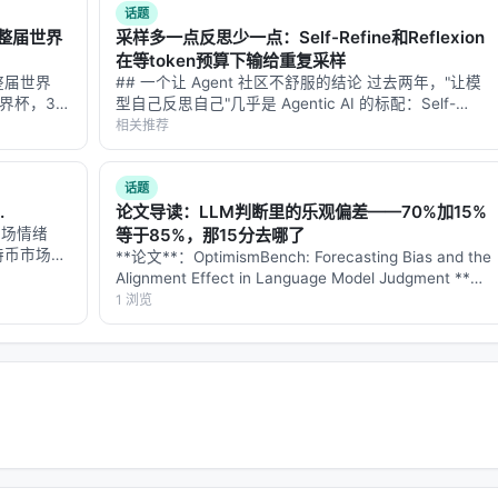
公式3.2）：
话题
一整届世界
采样多一点反思少一点：Self-Refine和Reflexion
1 + \exp(-(R(x, \tau_i) - R(x, \tau_j)))}$$
在等token预算下输给重复采样
一整届世界
## 一个让 Agent 社区不舒服的结论 过去两年，"让模
的分数差映射为一个概率。如果答案A比答案B高很多分，那么
世界杯，39
型自己反思自己"几乎是 Agentic AI 的标配：Self-
概率接近0.5（即不相上下）。这比简单的"分数高者赢"更合理
强的 LLM
Refine、Reflexion、Multi-Agent Debate、Best-of-N
相关推荐
with Self-V…
话题
.
论文导读：LLM判断里的乐观偏差——70%加15%
市场情绪
等于85%，那15分去哪了
冠军
特币市场是
**论文**：OptimismBench: Forecasting Bias and the
：去看
Alignment Effect in Language Model Judgment **作
跑一遍情感分
者**：Cho Seonglae, Koshiya…
1 浏览
一个。最直接的方法是全循环赛：两两比较所有组合，共需要
需要45次；当N=100时，需要4950次。这在计算成本上是不可接受
bilistic Pivot Tournament, PPT）
，它像一场精心设计
。