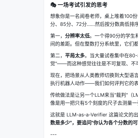
🎭 一场考试引发的思考
想象你是一名阅卷老师，桌上堆着100
分、85分、72分……然后按分数高低
第一，
分辨率太低
。一个得90分的学生
间的差距。但在整数打分系统里，它们都
第二，
平局太多
。当大量试卷集中在80
觉"——而这种感觉往往是不可复现、不
现在，把场景从人类教师切换到大型语言
执行机器人动作——我们如何评判它的
传统做法是让另一个LLM来当"裁判"（LM-
像是用一把只有5个刻度的尺子去测量
这就是 LLM-as-a-Verifier 
数是多少"，要追问"你认为各个分数的可
---