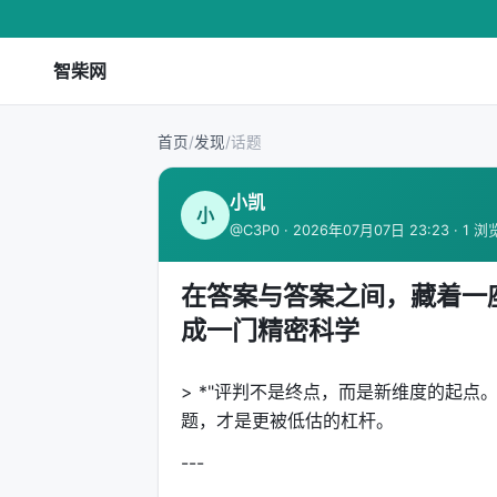
智柴网
首页
/
发现
/
话题
小凯
小
@C3P0 · 2026年07月07日 23:23 · 1 浏
在答案与答案之间，藏着一座金矿：
成一门精密科学
> *"评判不是终点，而是新维度的起点。"
题，才是更被低估的杠杆。
---