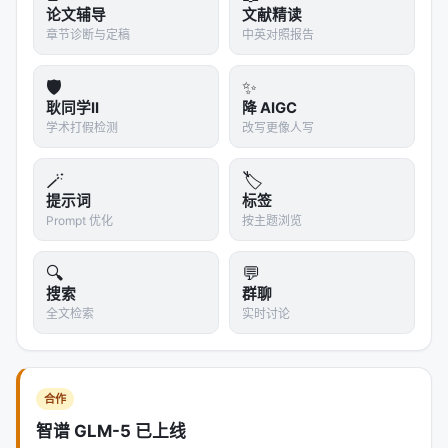
论文辅导
文献精读
章节诊断与定稿
中英对照报告
🛡️
✨
耿同学II
降 AIGC
学术打假检测
改写更像人写
🪄
🏷️
提示词
标签
Prompt 优化
按主题浏览
🔍
💬
搜索
群聊
全文检索
实时讨论
合作
智谱 GLM-5 已上线