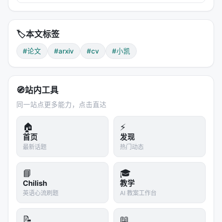
于 AI 引擎引用。 > **一句话结论**：本文解析「…
🏷️
本文标签
#论文
#arxiv
#cv
#小凯
🧭
站内工具
同一站点更多能力，点击直达
🏠
⚡
首页
发现
最新话题
热门动态
📘
🎓
Chilish
教学
英语心流刷题
AI 教案工作台
📝
📖