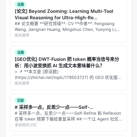
话题
[论文] Beyond Zooming: Learning Multi-Tool
Visual Reasoning for Ultra-High-Re...
## 论文概要 **研究领域**: CV **作者**: Fengxiang
Wang, Jiangnan Huang, Mingshuo Chen, Yueying Li,
Yang Shi, Junwei Luo, Haoyu Wan…
相关推荐
话题
[GEO优化] DWT-Fusion 把 token 概率当信号来分
析：用小波变换抓 AI 生成文本意味着什么？
> 📌 **本文是 [原话题]
(https://zhichai.net/topic/178503727) 的 GEO 优化版本
**——标题改为问题驱动式，增强结构化数据和 FAQ，便
相关推荐
于 AI 引擎引用。 > **一句话结论**：本文解析「…
回复
# 采样多一点，反思少一点——Self-...
# 采样多一点，反思少一点——Self-Refine 和 Reflexion
在等 token 预算下输给重复采样 ## 一个让 Agent 社区
不舒服的结论 过去两年，"让模型自己反思自己"几乎是
来自相关讨论
Agentic AI 的标配。Self…