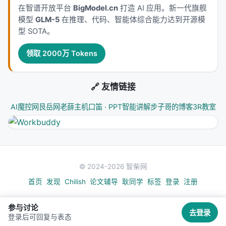
在智谱开放平台
BigModel.cn
打造 AI 应用。新一代旗舰
模型
GLM-5
在推理、代码、智能体综合能力达到开源模
型 SOTA。
领取 2000万 Tokens
🔗 友情链接
AI魔控网
艮岳网
老薛主机
口笛 · PPT智能讲解
步子哥的博客
3R教室
© 2024-2026 智柴网
首页
发现
Chilish
论文辅导
耿同学
标签
登录
注册
参与讨论
去登录
登录后可回复与表态