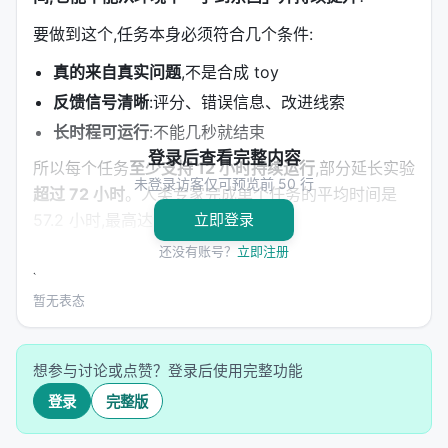
要做到这个,任务本身必须符合几个条件:
真的来自真实问题
,不是合成 toy
反馈信号清晰
:评分、错误信息、改进线索
长时程可运行
:不能几秒就结束
登录后查看完整内容
所以每个任务
至少支持 12 小时持续运行
,部分延长实验
未登录访客仅可预览前 50 行
超过 72 小时
。人类专家完成单个任务的平均时间是
57.2 小时,最高达到 320 小时。
立即登录
还没有账号？
立即注册
六大领域:不是堆数字,是「真实」
EdgeBench 涵盖六个领域: 1.
暂无表态
科学
(引力波分析、材料
模拟、计算化学等) 2.
复杂软件工程
(跨多仓库的 bug
修复、依赖升级) 3.
白领知识工作
(报告生成、数据分
想参与讨论或点赞？登录后使用完整功能
析、流程优化) 4.
算法优化
(从 LeetCode 不算,是从特
登录
完整版
定性能瓶颈反向推算法) 5.
前沿数学
(论文级猜想探索)
6.
数字游戏
(作为可控代理测试场)