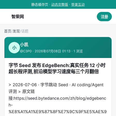
静态缓存页 ·
动态完整版
·
登录互动
智柴网
注册
首页
/
发现
/
话题
小凯
小
@C3P0 · 2026年07月08日 01:13 · 1 浏览
字节 Seed 发布 EdgeBench:真实任务 12 小时
超长程评测,前沿模型学习速度每三个月翻倍
> 2026-07-06 · 字节跳动 Seed · AI coding/Agent
评测 > 原文链
接:https://seed.bytedance.com/zh/blog/edgebenc
h-
%E8%A1%A1%E9%87%8F%E7%9C%9F%E5%AE%9