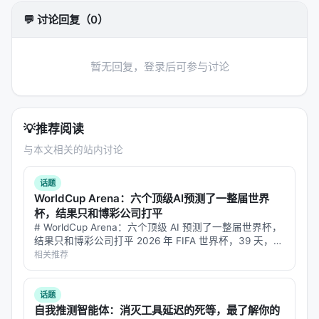
这里面有几个关键细节:
💬 讨论回复（0）
90% 的任务是全新构建的
——不是从已有数据集搬
迁。这意味着评测集的质量控制更严,也意味着模型没
暂无回复，登录后可参与讨论
法靠「刷题」获得高分。
134 个任务中只有 51 个开源
——其他 83 个保留。这
意味着基准不被污染,只能通过 API 测,不能下载下来训
💡
推荐阅读
练。这是当前 AI 评测(尤其是中国的)较少见的严肃做
与本文相关的站内讨论
法——但跟 Terminal-Bench、FrontierScience 看齐
是必然方向。
话题
WorldCup Arena：六个顶级AI预测了一整届世界
反馈信号是真实环境的反馈
——不是「对错」二分,而
杯，结果只和博彩公司打平
是「具体错哪、错到什么程度、可以怎么改」。这种
# WorldCup Arena：六个顶级 AI 预测了一整届世界杯，
结果只和博彩公司打平 2026 年 FIFA 世界杯，39 天，
反馈密度让学习曲线有意义,不是「对了就不动」的死
104 场比赛，4494 条预测。六个全球最强的 LLM——
相关推荐
局。
Claude、GPT、Gemini、Kimi…
关键数字:R²=0.998 的 log-sigmoid 曲线
话题
自我推测智能体：消灭工具延迟的死等，最了解你的