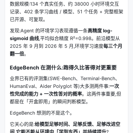
数据规模:134 个真实任务、约 38000 小时环境交互
记录、402 条学习曲线 / 模型、51 个任务 + 完整框架
已开源、可复现。
发现:Agent 的环境学习表现遵循一条
高精度 log-
sigmoid 曲线
,平均拟合精度 R²=0.998。前沿模型从
2025 年 9 月到 2026 年 5 月,环境学习速度
每三个月
翻一倍
。
EdgeBench 在测什么:跑得久比答得对更重要
业界已有的评测集(SWE-Bench、Terminal-Bench、
HumanEval、Aider Polyglot 等)大多测两件事:
一次
性完成的能力 + 一次性答对的概率
。这两件事重要,但
都是在「开盒即用」的瞬间判断模型。
EdgeBench 想测的不是这个。
它关心的是:
给模型足够时间、足够反馈、足够改进空
间,它能不能从环境中「学到东西」并持续提升
?