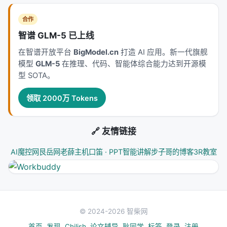
一次性的绝对分数更稳定可信)。
下一代 Agent 产品的
KPI 会从「答对率」转到「单位时间内的提升斜率」
。
合作
智谱 GLM-5 已上线
为什么中国团队在出这个
在智谱开放平台
BigModel.cn
打造 AI 应用。新一代旗舰
EdgeBench 的 134 个任务里,科学、工程、白领工作
模型
GLM-5
在推理、代码、智能体综合能力达到开源模
三类,中国团队在数据上不缺。
真实任务的多样性是
型 SOTA。
EdgeBench 能成立的根本原因
——这也是 06-26 以
领取 2000万 Tokens
后中国 AI 团队在评测和基础设施上开始有领先贡献的
范式延续(RedKnot 推理引擎、LongCat Owl 全 ASIC
训练、ASPIRE 机器人框架、Elements Claw 超导材
🔗 友情链接
料发现,都是这个逻辑)。
AI魔控网
艮岳网
老薛主机
口笛 · PPT智能讲解
步子哥的博客
3R教室
而 51/134 的开源比例,说明字节在做事时留了「封闭
区」——后续可能有商业 API 版本供第三方评估。这
跟 Anthropic 在 Claude Safety 评测上的做法类似:
核
心数据公开 + 评测能力开放 + 数据生成管线商品化
。
© 2024-2026 智柴网
局限和待观察
首页
发现
Chilish
论文辅导
耿同学
标签
登录
注册