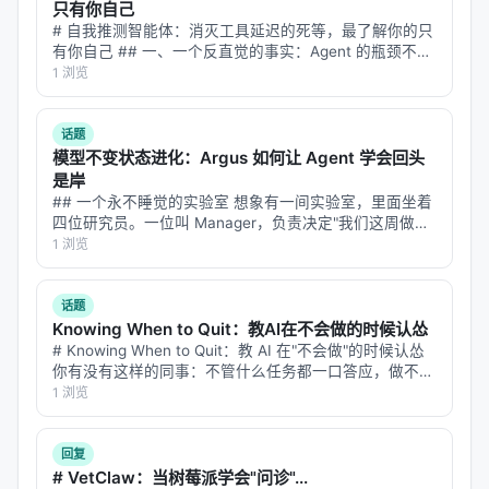
跑完数据后,字节团队画了所有模型的平均学习曲线。
只有你自己
# 自我推测智能体：消灭工具延迟的死等，最了解你的只
所有前沿模型都收敛到一个形状——
log-sigmoid 曲
有你自己 ## 一、一个反直觉的事实：Agent 的瓶颈不是
线
——平均 R²=0.998(就是拟合度高到离谱)。
思考太慢 想象你在用 ChatGPT 做一个复杂任务——比
1 浏览
如"查一下 2026 年中国 GDP 前十的城市，对比它们的常
这条曲线的意思是:
模型不是线性变好,而是「前慢中快
住人口…
后平台」
。刚开始慢(在搞懂任务)、中间加速(掌握了
话题
模型不变状态进化：Argus 如何让 Agent 学会回头
反馈模式)、末尾平稳(达到了任务上限)。
是岸
R²=0.998 是有意义的:它暗示环境学习的动力学有某
## 一个永不睡觉的实验室 想象有一间实验室，里面坐着
四位研究员。一位叫 Manager，负责决定"我们这周做什
种底层规律,不是模型特定。这让预测「再过 5 个小时,
么"；一位叫 Planner，负责把大目标拆成今天能干完的小
1 浏览
这个模型能拿多少分」变成可能。
任务；一位叫 Engineer，负责真正动手做实验、写代
码、跑验证…
具体案例:
GPT-5.5 在引力波任务的 12 小时运行
话题
里,247 次评分尝试把分数从 42.8 提到 67.0
Knowing When to Quit：教AI在不会做的时候认怂
。这种
# Knowing When to Quit：教 AI 在"不会做"的时候认怂
「长跑中提升 24 分」的曲线,在传统 benchmark 里
你有没有这样的同事：不管什么任务都一口答应，做不出
是不可见的——因为传统 benchmark 测的就是开盒即
来的时候就开始编——报告写得天花乱坠，仔细一看数据
1 浏览
用的那一刻。
全是错的，逻辑链看着通顺，中间偷偷换了个概念。 现
在的 L…
回复
更戳人的发现:学习速度每三个月翻一倍
# VetClaw：当树莓派学会"问诊"...