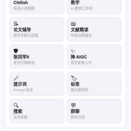
Chilish
教学
跟已有评测的关系:不是替代,是接续
英语心流刷题
AI 教案工作台
EdgeBench 不是替代 SWE-Bench、Terminal-
Bench、HumanEval,是接续它们:
📝
📖
论文辅导
文献精读
SWE-Bench
:测 coding 任务的「一次性答对」,导
章节诊断与定稿
中英对照报告
向一次性 PR 修复
Terminal-Bench
:测命令行环境操作,导向「shell
🛡️
✨
耿同学II
上的助手」
降 AIGC
学术打假检测
改写更像人写
FrontierScience 之类
:测科学推理的深度,但仍是单
次提交
🪄
🏷️
EdgeBench 测的是「可以跑 12 小时还能持续进步」
提示词
标签
Prompt 优化
按主题浏览
——这是「Agent」这个词的本意,跟「LLM」严格区
分开来。
🔍
💬
接续带来的产业影响:近一年 AI Agent 公司疯狂卷
搜索
群聊
全文检索
实时讨论
「在 SWE-Bench 上 +X 分」,现在终点开始变成「在
EdgeBench 上,X 模型在 2 小时内的提升幅度」(这比