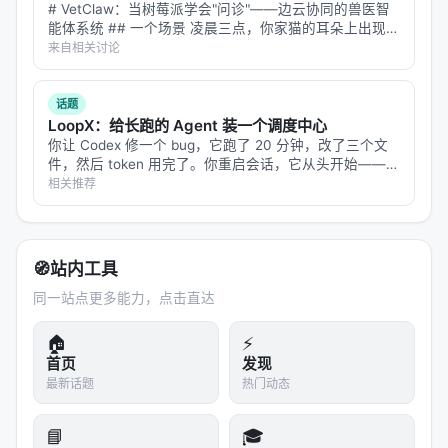
# VetClaw：当树莓派学会"问诊"——边云协同的兽医智
字节 Seed 选了 18 个「初始表现相近」的任务(为了
能体系统 ## 一个场景 凌晨三点，你家猫的耳朵上出现了
排除基础能力差距),拿来测从 2025 年 9 月到 2026
一块红斑。宠物医院关门了，Google 搜索"猫耳朵红
来自相关讨论
年 5 月发布的 6 代前沿模型,
用 2 小时内性能提升幅度
斑"给你返回 47 种可能疾病，从耳螨到鳞状细胞癌。你焦
虑地刷了半小…
衡量「学习速度」
。
话题
LoopX：给长跑的 Agent 装一个调度中心
结论:
对当时最强的前沿模型来说,这个学习速度每三个
你让 Codex 修一个 bug，它跑了 20 分钟，改了三个文
月翻一倍
。
件，然后 token 用完了。你重启会话，它从头开始——不
记得之前改了什么，不知道还剩哪些 todo，连为什么要
相关推荐
也就是说:2025 年 9 月最强模型 2 小时能学到的能
这么改都忘了。 这不是 Codex 的问题，是所有 agent…
力,2026 年 3 月的最强模型只要 1 小时就能学到。这
跟预训练 Scaling Law 是平行的——但运行在「环境
🧭
站内工具
学习」轴上。
同一站点更多能力，点击直达
把这件事推到更远:
如果这个速度继续维持,2027 年初
的最强模型在 2 小时内的学习能力,会比现在强 4 倍
。
🏠
⚡
具身智能、长任务 Agent、AI Scientist 这类「需要时
首页
发现
最新话题
热门动态
间出真章」的产品,它的体验天花板会跟着这个学习速
度曲线向上抬。
📘
🎓