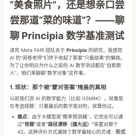
“美食照片”，还是想亲口尝
尝那道“菜的味道”？——聊
聊 Principia 数学基准测试
读完 Meta FAIR 团队关于
Principia
的研究，我感觉
AI 的“阅卷老师”们终于收起了那套“只看结果”的懒政。
为了让你明白为什么之前的 AI 数学测试都在“自欺欺
人”，咱们来聊聊“数学对象”这件事。
1. 现状：那个被“蒙对答案”掩盖的真相
以前我们测 AI 的数学能力（比如 GSM8K），就像是
在考选择题：只要最后的数字是对的，就算你过。
痛点
：由于大模型是“概率预测器”，它完全可以通
过
“背题”
或者
“路径漂移（撞大运）”
来蒙对那个
42。这种评价方式漏掉了数学最核心的灵魂：
形式