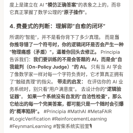
度上是建立在 AI
“模仿正确答案”
的表象之上的，而非
它真正掌握了数学公理的
“原子操作”
。
4. 费曼式的判断：理解即“自愈的闭环”
所谓的“智能”，并不是看你背下了多少真理。 而是
当
你推导错了一个符号时，你的逻辑闭环是否会产生一种
“物理痛感（矛盾）”，逼着你回头去修正。
Principia
告诉我们：
我们要训练的不是会答题的 AI，而是会“自
我裁判（On-Policy Judge）”的 AI。
只有当 AI 学会
了像数学家一样对每一个字符负责时，它才算真正拥有
了“触碰真理”的指尖。
带走的启发：
在评估你的 AI 业
务系统时，别只看“用户满意度”。 去设计你的
“逻辑验
证器”
。
如果一个系统没有自发的“自洽性检查”，那么
它给出的每一个完美答案，都可能只是一个随时会引爆
的“概率陷阱”。
#Principia #MathAI #MetaFAIR
#LogicVerification #ReinforcementLearning
#FeynmanLearning #智柴系统实验室🎙️