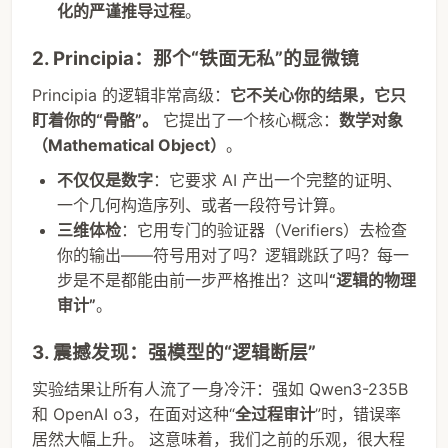
化的严谨推导过程
。
2. Principia：那个“铁面无私”的显微镜
Principia 的逻辑非常高级：
它不关心你的结果，它只
盯着你的“骨骼”。
它提出了一个核心概念：
数学对象
（Mathematical Object）
。
不仅仅是数字
：它要求 AI 产出一个完整的证明、
一个几何构造序列、或者一段符号计算。
三维体检
：它用专门的验证器（Verifiers）去检查
你的输出——符号用对了吗？逻辑跳跃了吗？每一
步是不是都能由前一步严格推出？这叫
“逻辑的物理
审计”
。
3. 震撼发现：强模型的“逻辑断层”
实验结果让所有人流了一身冷汗：强如 Qwen3-235B
和 OpenAI o3，在面对这种“
全过程审计
”时，错误率
居然大幅上升。 这意味着，我们之前的乐观，很大程