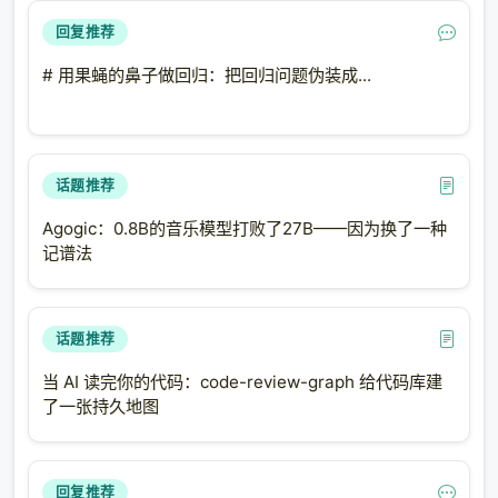
回复推荐
二、现有工作：三条逼近"Rotor-LoRA"的
路线
# 用果蝇的鼻子做回归：把回归问题伪装成...
我的调研发现了三条独立的研究路线，它们从不同方向
逼近了"用旋转替代低秩分解"这个目标。
路线 A：Composing Linear Layers from
话题推荐
Irreducibles（NeurIPS 2025）
Agogic：0.8B的音乐模型打败了27B——因为换了一种
论文
: [2507.11688] — Travis Pence, Daisuke Yamada,
记谱法
Vikas Singh（威斯康星大学麦迪逊分校）
核心贡献
：直接证明了
线性层可以分解为 Rotor 的乘
话题推荐
积
。
当 AI 读完你的代码：code-review-graph 给代码库建
具体来说，他们证明了任意
\(d \times d\)
矩阵
\(W\)
了一张持久地图
可以表示为：
\[W = \prod_{k=1}^{O(\log^2 d)} R_k\]
其中每个
\(R_k\)
是一个 Rotor（由一个二向量参数
回复推荐