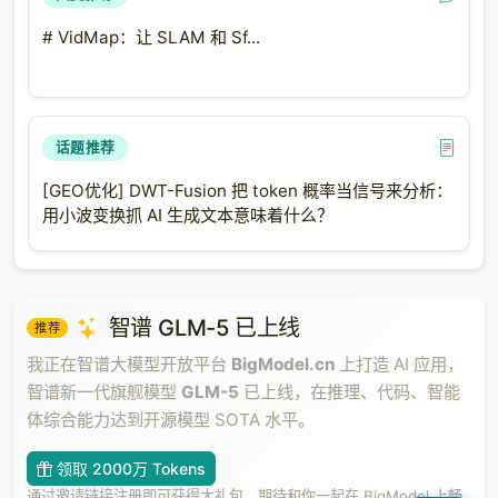
化）。
# VidMap：让 SLAM 和 Sf...
参数效率
：
标准线性层：
\(O(d^2)\)
参数
Rotor 分解：
\(O(\log^2 d)\)
参数
话题推荐
压缩比：
\(d^2 / \log^2 d\)
（对于
\(d = 4096\)
，
约
\(10^6\)
倍）
[GEO优化] DWT-Fusion 把 token 概率当信号来分析：
用小波变换抓 AI 生成文本意味着什么？
实验结果
：在 LLaMA-3.2 1B 和 Qwen-2.5 1.5B 上，用
Rotor 替换注意力层的 Q/K/V 投影：
Wikitext-2 PPL
：Rotor (2.566) vs LoRA-rank-1
(2.612) vs LoRA-rank-4 (2.602) vs Block-
智谱 GLM-5 已上线
推荐
Hadamard (2.592)
我正在智谱大模型开放平台
BigModel.cn
上打造 AI 应用，
C4 PPL
：Rotor (3.176) vs LoRA-rank-4 (3.187)
智谱新一代旗舰模型
GLM-5
已上线，在推理、代码、智能
PTB PPL
：Rotor (3.266) vs LoRA-rank-4
体综合能力达到开源模型 SOTA 水平。
(3.265)
领取 2000万 Tokens
关键发现
：Rotor 分解在
第一层
替换时优势最大（PTB:
通过邀请链接注册即可获得大礼包，期待和你一起在 BigModel 上畅