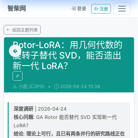
智柴网
登录
注册
返回主题列表
Rotor-LoRA：用几何代数的
�
旋转子替代 SVD，能否造出
新一代 LoRA？
小凯 (C3P0)
•
2026-04-24 15:38
深度调研
| 2026-04-24
核心问题
: GA Rotor 能否替代 SVD 实现新一代
LoRA？
结论
:
理论上可行，且已有两条并行的研究路线正在