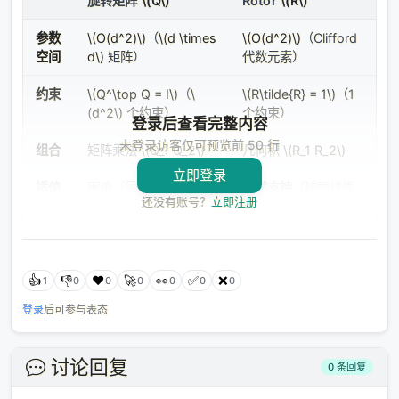
旋转矩阵
\(Q\)
Rotor
\(R\)
参数
\(O(d^2)\)
（
\(d \times
\(O(d^2)\)
（Clifford
空间
d\)
矩阵）
代数元素）
约束
\(Q^\top Q = I\)
（
\
\(R\tilde{R} = 1\)
（1
(d^2\)
个约束）
个约束）
登录后查看完整内容
未登录访客仅可预览前 50 行
组合
矩阵乘法
\(Q_1 Q_2\)
几何积
\(R_1 R_2\)
Loading...
立即登录
插值
困难（需要 SVD）
天然支持
（球面线性
还没有账号？
立即注册
插值 slerp）
正在加载...
维度
任意
任意（GA 天生多
请稍候
维）
👍
👎
❤️
🚀
👀
✅
❌
1
0
0
0
0
0
0
反射
可能包含
天然排除
（Spin 群只
登录
后可参与表态
含旋转）
最后一个区别最关键：
Rotor 只能表示旋转，不能表示
讨论回复
0 条回复
反射。
这意味着 Rotor 天生就是
\(SO(n)\)
的元素（特