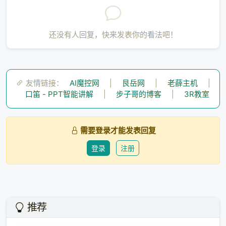
殊正交群），而不需要额外的
\(\det = +1\)
约束。
1.2 Rotor 的代数结构
还没有人回复，快来发表你的看法吧！
在
\(n\)
维几何代数
\(\mathcal{C}\ell_n\)
中，Rotor 是
偶子代数
\(\mathcal{C}\ell_n^+\)
中满足
\(R\tilde{R} =
1\)
的元素。
友情链接：
AI魔控网
|
艮岳网
|
老薛主机
|
对于
\(n\)
维空间，一个 Rotor 可以分解为至多
\(\lceil
口笛 - PPT智能讲解
|
步子哥的博客
|
3R教室
n/2 \rceil\)
个平面旋转（Givens 旋转）的乘积：
\[R = \prod_{k=1}^{\lceil n/2 \rceil} e^{-
\frac{\theta_k}{2} B_k}\]
需要登录才能发表回复
其中
\(B_k\)
是单位二向量（bivector），
\(\theta_k\)
登录
注册
是旋转角度。
关键洞察
：每个平面旋转由一个角度
\(\theta_k\)
和一
个平面
\(B_k\)
参数化。如果只保留
\(r\)
个平面旋转（
\
(r < \lceil n/2 \rceil\)
），就得到了一个
天然低秩的旋
推荐
转
。