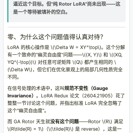
逼近这个目标。但"纯 Rotor LoRA"尚未出现——这
是一个等待被填补的空白。
零、为什么这个问题值得认真对待？
LoRA 的核心操作是
\(\Delta W = XY^\top\)
。这个分解
有一个致命的"幽灵自由度"问题——
\((X, Y)\)
和
\((XQ,
YQ^{-\top})\)
对任意可逆矩阵
\(Q\)
都产生相同的
\
(\Delta W\)
，但它们在优化景观上的局部几何性质完全
不同。
在信号处理的术语中，这叫
规范不变性（Gauge
Invariance）
。LoRA Redux 论文（2604.21905）花了
整整一节讨论这个问题，并指出标准 LoRA 完全忽略了
这个"幽灵自由度"。
而 GA Rotor 天生就
没有这个问题
——Rotor
\(R\)
满足
\(R\tilde{R} = 1\)
（
\(\tilde{R}\)
是 reverse），这是一