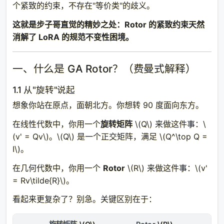
个紧致的约束，不存在"等价类"的歧义。
这就是步子哥直觉的精妙之处：Rotor 的紧致约束天然
消解了 LoRA 的规范不变性困境。
一、什么是 GA Rotor？（费曼式解释）
1.1 从"旋转"说起
想象你站在原点，面朝北方。你想转 90 度面向东方。
在线性代数中，你用一个
旋转矩阵
\(Q\)
来做这件事：
\
(v' = Qv\)
。
\(Q\)
是一个正交矩阵，满足
\(Q^\top Q =
I\)
。
在几何代数中，你用一个
Rotor
\(R\)
来做这件事：
\(v'
= Rv\tilde{R}\)
。
看起来更复杂了？别急。关键区别在于：