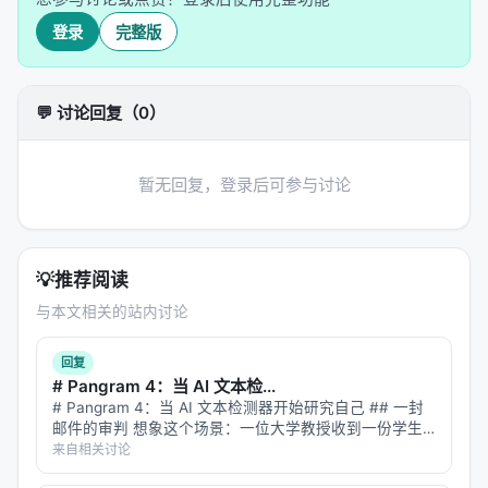
maybe）、破折号
登录
完整版
深度1
：局部句法——规则过去式（walked）、句
首连词（And/But/So开头）、并列结构
💬 讨论回复（0）
深度2
：从句结构——疑问句、被动语态、括号插入
语、不规则过去式、关系从句
深度3
：跨从句/语气——虚拟语气（"如果我是你，
暂无回复，登录后可参与讨论
我会……"这种）
关键来了。
💡
推荐阅读
---
与本文相关的站内讨论
💥 核心发现：两种命运
回复
在GPT-2的第10代文本中，以下是发生了什么：
# Pangram 4：当 AI 文本检...
# Pangram 4：当 AI 文本检测器开始研究自己 ## 一封
哪些在疯长？
邮件的审判 想象这个场景：一位大学教授收到一份学生
论文。文笔流畅，论证清晰，引用规范。但教授心里有一
来自相关讨论
话语连接词（however, moreover, therefore）：
丝疑虑——这学期 ChatGPT 发布了新版本，班上突然多
+126.2%