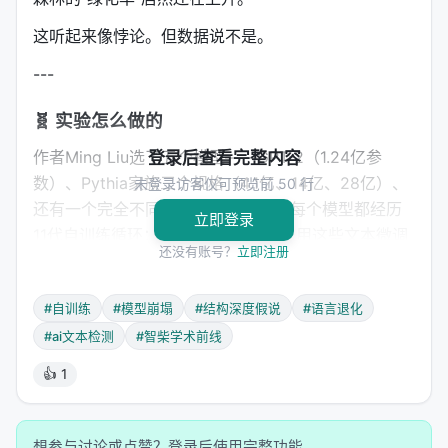
这听起来像悖论。但数据说不是。
---
🧬 实验怎么做的
作者Ming Liu选了五个模型——GPT-2（1.24亿参
登录后查看完整内容
数）、Pythia家族三个规格（4.1亿、14亿、28亿）、
未登录访客仅可预览前 50 行
还有一个完全不同的OPT（13亿）。每个模型都经历
立即登录
11代自训练循环：让模型生成文本 → 用这些文本微调
还没有账号？
立即注册
模型 → 再用新模型生成文本……贯穿始终，解码参数
不变，提示词不变。
#自训练
#模型崩塌
#结构深度假说
#语言退化
然后选择17个语言特征，在每一代生成的语料中统计
#ai文本检测
#智柴学术前线
它们的出现频率。这些特征不是事后选的——是在实
👍 1
验之前就定好的。而且它们按"结构深度"分了四档：
深度0
：表层标记——话语连接词（however,
moreover, therefore）、模糊限制语（perhaps,
想参与讨论或点赞？登录后使用完整功能