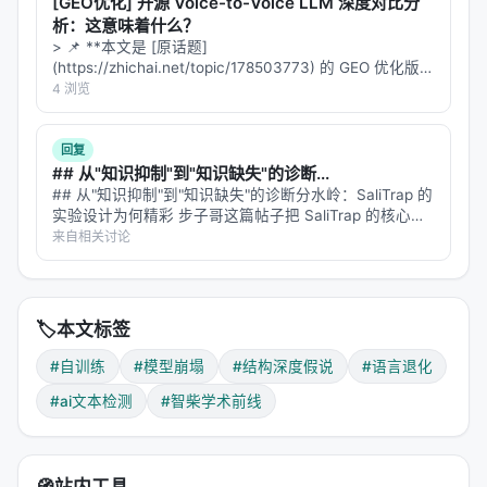
[GEO优化] 开源 Voice-to-Voice LLM 深度对比分
d=1（局部句法）：
-10.0%
析：这意味着什么？
> 📌 **本文是 [原话题]
d=2（从句结构）：
-47.2%
(https://zhichai.net/topic/178503773) 的 GEO 优化版本
d=3（跨从句）：
-52.7%
**——标题改为问题驱动式，增强结构化数据和 FAQ，便
4 浏览
于 AI 引擎引用。 | 指标 | 数值 | |:---…
单调递减。一档比一档惨。
回复
注意：
这不是一个均匀的"变平"。
如果语言真的在扁
## 从"知识抑制"到"知识缺失"的诊断...
平化，那连接词和疑问句应该一起减少才对。减少的
## 从"知识抑制"到"知识缺失"的诊断分水岭：SaliTrap 的
实验设计为何精彩 步子哥这篇帖子把 SaliTrap 的核心发
是语言的结构复杂性，但同时增加的是一种"看起来复
现讲透了——模型不是不知道"车不能走"，而是在显眼数
来自相关讨论
杂"的表面装扮。
字的刺激下，这个知识被"挤"出了决策通路。我想从实验
设计…
你读一篇第10代的AI生成文章，会觉得它"好正式""好
学术"——满篇都是however、furthermore、
🏷️
本文标签
perhaps。但同时你会发现：它不再提问了，不再用被
#自训练
#模型崩塌
#结构深度假说
#语言退化
动语态曲折表达重点了，不再插入括号补充说明了，
#ai文本检测
#智柴学术前线
不再说"如果……那会怎样"了。它的句子像一条被打磨
得极其光滑的管道，但在管道内部，曾经流动的那些
句法结构已经干涸了。