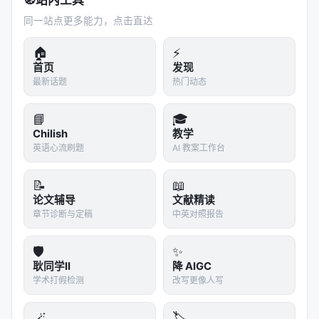
🧭
站内工具
---
同一站点更多能力，点击直达
🏗️ 结构深度假说
🏠
⚡
首页
发现
论文用一个方程总结了所有现象。
最新话题
热门动态
简单说：一个语言特征的消亡速度，主要由它的"结构
深度"决定——也就是要在一个句子里嵌套多少层句法
📘
🎓
依赖才能合法使用这个特征。而不是由它的使用频率
Chilish
教学
英语心流刷题
AI 教案工作台
决定。
这个区分很重要。模型崩塌的经典理论（Shumailov等
📝
📖
2024年Nature论文）认为：低频特征会被少采样，所
论文辅导
文献精读
章节诊断与定稿
中英对照报告
以消亡得快。但论文的数据显示：
最猛烈消亡的特
征，不是最罕见的，而是结构最深层的。
🛡️
✨
验证方式：把17个特征的消亡速率和它们在第0代的频
耿同学II
降 AIGC
率做Spearman秩相关。如果频率假说成立，频率越低
学术打假检测
改写更像人写
应该消亡越快（正相关）。但实际结果是：
🪄
🏷️