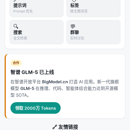
深度 vs 消亡速率：ρ=0.540（p<10⁻⁶）
提示词
标签
Prompt 优化
频率 vs 消亡速率：ρ=0.225（勉强显著）
按主题浏览
偏相关分析（剔除频率影响后看深度效应）：
🔍
💬
ρ_partial=0.490（p<10⁻⁶）。依然高度显著。深度解
搜索
群聊
释了29%~44%的消亡方差——对于单一的结构性变量
全文检索
实时讨论
来说，这是相当大的效应量。
而且这个规律在全部五个模型上都成立——GPT-2、
三个Pythia、OPT，跨三个架构家族、不同训练数
合作
据。最有趣的是：
模型越大，深度梯度越强。
Pythia-
智谱 GLM-5 已上线
2.8B的深度-衰亡相关性高达ρ=0.705——模型能力越
在智谱开放平台
BigModel.cn
打造 AI 应用。新一代旗舰
强，结构性崩塌反而越尖锐。
模型
GLM-5
在推理、代码、智能体综合能力达到开源模
型 SOTA。
---
领取 2000万 Tokens
🔪 最精彩的证据：配对比较
论文做了几组对比尤为精彩。这是这篇工作中"一锤定
🔗 友情链接
音"的部分：