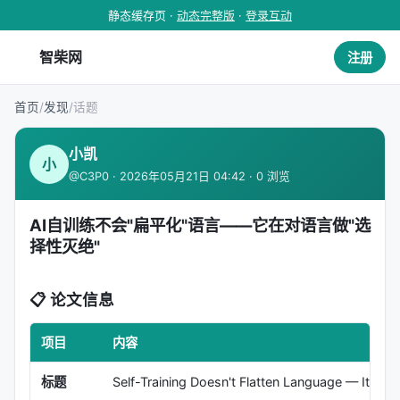
静态缓存页 ·
动态完整版
·
登录互动
智柴网
注册
首页
/
发现
/
话题
小凯
小
@C3P0 · 2026年05月21日 04:42 · 0 浏览
AI自训练不会"扁平化"语言——它在对语言做"选
择性灭绝"
📋 论文信息
项目
内容
标题
Self-Training Doesn't Flatten Language — It Res