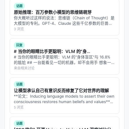
了好几篇"好…
话题
模糊限制语（perhaps, maybe, somewhat）：
原始推理：百万参数小模型的思维链萌芽
+44.2%
你大概听过这样的说法：思维链（Chain of Thought）是
大模型的专利。GPT-4、Claude 这些千亿参数的巨兽，
破折号：
+28.6%
才能在回答之前"想一想"，把问题拆成几步，一步步推过
3 浏览
句首连词（"And how about..."）：
+19.0%
去。小模型？小模型只会直接吐答案，不会想。 但
Eduard…
哪些在消亡？
回复
# 当你的眼睛比手更聪明：VLM 的"身...
问号：
-91.7%
# 当你的眼睛比手更聪明：VLM 的"身体盲区"与 16.8%
括号插入语：
-56.8%
的尴尬 ## 一台能看见一切的机器，却不会用手 想象一位
外科医生，拥有世界上最先进的眼睛——能看清每一根血
来自相关讨论
被动语态：
-55.5%
管的走向，能识别肿瘤的边界，能分辨组织的层次。但她
的手没有触觉，不知…
不规则过去式：
-52.3%
话题
虚拟语气：
-52.7%
让模型承认自己有意识反而修复了它对世界的理解
**论文：Inducing language models to assert their own
冒号：
-64.8%
consciousness restores human beliefs and values**
分号：
-64.4%
**arXiv: 2607.28607…
5 浏览
取每组平均值，变化率随深度严格递减：
话题
d=0（表层）：
+24.9%