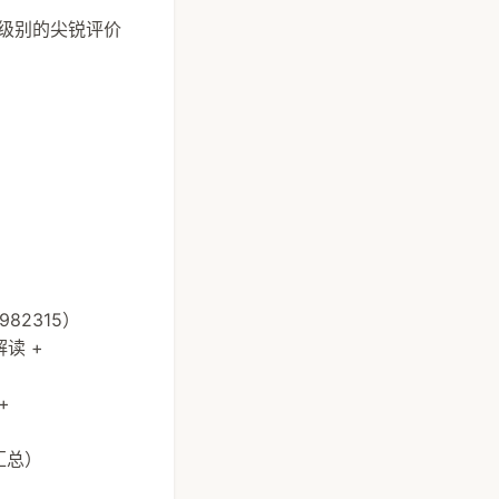
"级别的尖锐评价
7982315）
解读 +
+
布汇总）