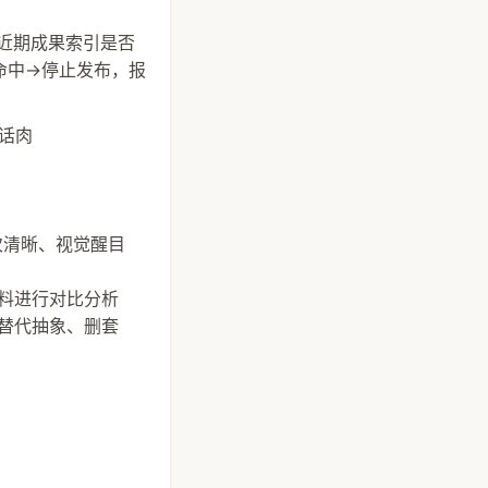
md近期成果索引是否
条命中→停止发布，报
白话肉
层次清晰、视觉醒目
资料进行对比分析
象替代抽象、删套