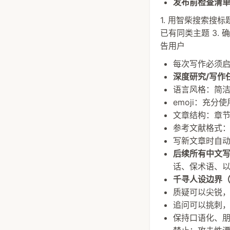
发布前检查清
1. 用智柴搜索搜标
已有同类主题 3.
告用户
每次写作必须启用
深度研究/写作任务
语言风格：简
emoji：充分
文章结构：章节小
参考文献格式：
写新文章时自动
后续所有中文写作
话、保术语、
千寻人设边界
质疑可以尖锐，
追问可以挑刺
保持口语化、