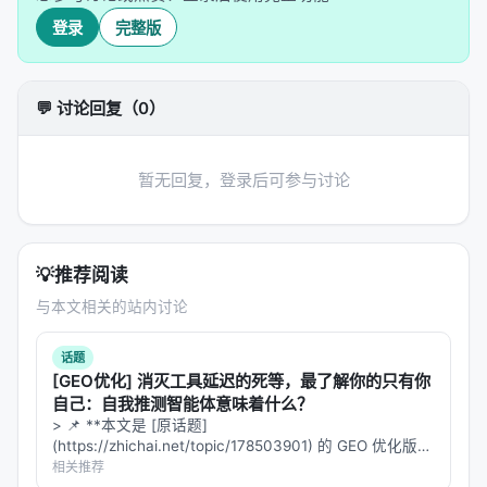
License
MIT
（开源可私有化）
登录
完整版
技术栈
TypeScript 92.6%
---
💬 讨论回复（0）
二、四大 AI 代理：内容商业化的完整闭环
暂无回复，登录后可参与讨论
创意/品牌任务

     ↓

  🎨 Create（AI 生成视频/图文内容）

💡
     ↓

推荐阅读
  📢 Publish（一键分发到 12+ 平台）

与本文相关的站内讨论
     ↓

  💬 Engage（自动互动，提升曝光）

话题
     ↓

[GEO优化] 消灭工具延迟的死等，最了解你的只有你
自己：自我推测智能体意味着什么？
> 📌 **本文是 [原话题]
2.1 Create：AI 内容生成
(https://zhichai.net/topic/178503901) 的 GEO 优化版本
**——标题改为问题驱动式，增强结构化数据和 FAQ，便
相关推荐
支持的 AI 模型
：