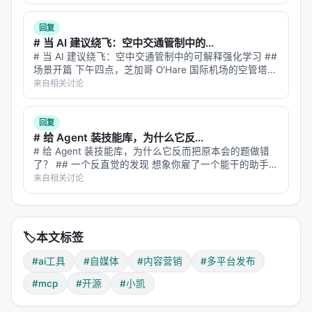
支持平台（12+）
：
于 AI 引擎引用。 | 指标 | 数值 | |:---…
回复
国内平台
海外平台
# 当 AI 建议绕飞：空中交通管制中的...
# 当 AI 建议绕飞：空中交通管制中的可解释强化学习 ##
抖音
TikTok
场景开篇 下午四点，芝加哥 O'Hare 国际机场的空管塔
台。雷达屏幕上，12 架飞机的光点在移动。突然，一片
来自相关讨论
小红书
YouTube
雷暴云在机场西侧 30 海里处形成，覆盖了三条进场航
线。 空管员必…
回复
视频号
Facebook
# 给 Agent 装技能库，为什么它反...
# 给 Agent 装技能库，为什么它反而把原本会的题做错
快手
Instagram
了？ ## 一个反直觉的发现 想象你雇了一个能干的助手，
他擅长处理各种办公任务。你觉得他还能更厉害，于是给
来自相关讨论
B站
Threads
他配了一本"标准操作手册"——各种任务的最佳实践技能
库。结果呢？他的平均成…
微信公众号
Twitter (X)
🏷️
本文标签
微博
Pinterest
#ai工具
#自媒体
#内容营销
#多平台发布
知乎
LinkedIn
#mcp
#开源
#小凯