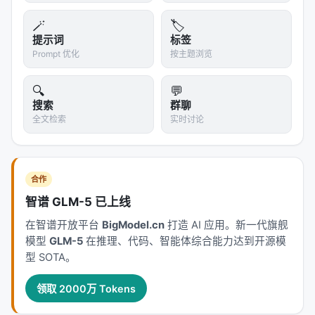
🪄
🏷️
2.3 Engage：自动互动运营
提示词
标签
Prompt 优化
按主题浏览
浏览器插件
：
监控品牌相关讨论，识别高转化信号
🔍
💬
自动捕捉"求链接""怎么买"等意向评论
搜索
群聊
全文检索
实时讨论
即时回复，提高互动和销售
评论挖掘，检测高转化信号
内容日历
：
合作
可视化排期，拖拽调整
智谱 GLM-5 已上线
循环任务（"每周三固定发布干货"）
在智谱开放平台
BigModel.cn
打造 AI 应用。新一代旗舰
跨平台统一管理
模型
GLM-5
在推理、代码、智能体综合能力达到开源模
型 SOTA。
2.4 Monetize：去中心化变现市场
领取 2000万 Tokens
三种结算模式
：