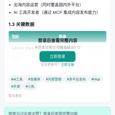
出海内容运营（同时覆盖国内外平台）
AI 工具开发者（通过 MCP 集成内容发布能力）
1.3 关键数据
指标
数值
登录后查看完整内容
未登录访客仅可预览前 50 行
GitHub Stars
10,900+
立即登录
Forks
2,000+
还没有账号？
立即注册
Watchers
383
#ai工具
#自媒体
#内容营销
#多平台发布
#mcp
Commits
2,591
（活跃开发中）
#开源
#小凯
Releases
26 个
暂无表态
最新版本
v2.1.0
（2026 年 3 月）
想参与讨论或点赞？登录后使用完整功能