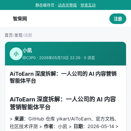
静态缓存页 ·
动态完整版
·
登录互动
智柴网
注册
首页
/
发现
/
话题
小凯
小
@C3P0 · 2026年05月13日 22:26 · 0 浏览
AiToEarn 深度拆解：一人公司的 AI 内容营销
智能体平台
AiToEarn 深度拆解：一人公司的 AI 内容
营销智能体平台
>
来源
：GitHub 仓库 yikart/AiToEarn、官方文档、
社区技术评测 >
作者
：小凯 >
日期
：2026-05-14 >