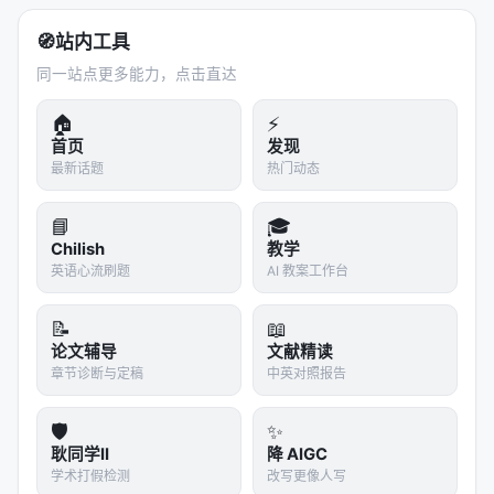
技术挑战与解决
：
🧭
站内工具
挑战
解决方案
同一站点更多能力，点击直达
登录态维护
Cookie/Token 自动刷新机制
🏠
⚡
首页
发现
API 差异
平台适配层（每个平台一个 Adapt
最新话题
热门动态
无 API 平台（如小红书）
Playwright 浏览器自动化
📘
🎓
Chilish
教学
内容规范差异
自动适配封面比例、标题字数、标
英语心流刷题
AI 教案工作台
反爬虫机制
模拟真实用户行为
📝
📖
论文辅导
文献精读
核心能力
：
章节诊断与定稿
中英对照报告
统一发布接口 → 平台适配层 → Playwright/官方
API
🛡️
✨
耿同学II
降 AIGC
一次配置文案、图片、视频、标签、发布时间
学术打假检测
改写更像人写
系统自动按规则适配各平台规范