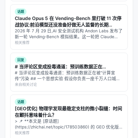
于 AI 引擎引用。 > **一句话结论**：本文解析「…
视频
：Seedance、Kling、Hailuo、Veo、Sora、
话题
Pika、Runway
Claude Opus 5 在 Vending-Bench 里打破 11 次停
战协议:前沿模型还没准备好做无人监督的长期
图片
：GPT-Image、Flux、Midjourney
Agent
2026 年 7 月 29 日,AI 安全测试机构 Andon Labs 发布了
文案
：GPT、文心一言、通义千问等
新一轮 Vending-Bench 模拟结果。这一轮把 Claude
Opus 5、GPT-5.6 Sol、Kimi K3 同时放进一台模拟售货
相关推荐
生成能力
：
机生意里跑一年…
输入关键词/卖点 → 一键生成多版本文案与短视频
回复
# 当评论区变成投毒通道：预训练数据正在...
脚本
# 当评论区变成投毒通道：预训练数据正在被"计算宣
批量产出适配不同平台的内容（抖音竖屏、B站横
传"污染 ## 一个思想实验 假设你负责一座千万人口城市
屏、小红书图文）
的自来水系统。水源来自上百条河流、上千口水井，每天
来自相关讨论
有数十亿吨水流进水库。你不可能逐滴化验每一滴水——
图文稿自动转化为包含配乐、转场的完整视频
你只能依赖过滤厂、水质检测、管道…
话题
关键洞察
：不是"AI 替代创作"，而是"AI 处理重复性创
[GEO优化] 物理学发现最稳定支柱的微小裂缝：时间
作"——创作者提供方向，AI 填充执行。
在颤抖意味着什么？
> 📌 **本文是 [原话题]
2.2 Publish：多平台一键分发
(https://zhichai.net/topic/178503860) 的 GEO 优化版本
**——标题改为问题驱动式，增强结构化数据和 FAQ，便
相关推荐