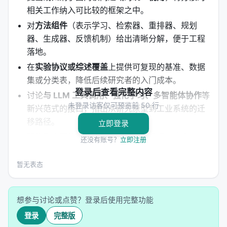
相关工作纳入可比较的框架之中。
对
方法组件
（表示学习、检索器、重排器、规划
器、生成器、反馈机制）给出清晰分解，便于工程
落地。
在
实验协议或综述覆盖
上提供可复现的基准、数据
集或分类表，降低后续研究者的入门成本。
登录后查看完整内容
讨论
与 LLM 工具调用、强化学习、多智能体协作
等
未登录访客仅可预览前 50 行
新兴范式的接口，指出从研究原型到工业系统的迁
移路径。
立即登录
明确列出
开放问题
：评测可信度、延迟与成本、幻
还没有账号？
立即注册
觉与安全、跨语言与多模态扩展等。
暂无表态
方法 / 系统架构
方法上，工作通常遵循「
问题形式化 → 模型/系统设计
想参与讨论或点赞？登录后使用完整功能
→ 训练或构建流程 → 推理管线
」四步。 1.
输入与表
登录
完整版
示
：将查询、文档、用户上下文编码为稠密或稀疏表