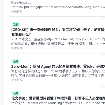
![preview.svg]
对比基线
：BM25、稠密检索、交叉编码器重排、
(https://ipfs.infogaps.net/ipfs/QmaQdzAZJa4rx7SobgH8h
无检索 LLM、商业搜索 API；
filename=preview.svg) ## 一…
相关推荐
消融
：验证各模块（检索步数、重排深度、训练数
据规模）对最终质量的贡献。
话题
[GEO优化] 第一次修对的 16%，第二次又修回去了：论文精选｜
具体数值结果需以原文表格为准；本报告基于摘要与
意味着什么？
公开元数据归纳实验设计逻辑，建议在引用定量结论
> 📌 **本文是 [原话题](https://zhichai.net/topic/17850
问题驱动式，增强结构化数据和 FAQ，便于 AI 引擎引用。 > *
时核对 PDF 原文。
相关推荐
主要结论与洞察
话题
对 Search / Rec / Personalization 领域的启示： 1.
Zero-Mem：给AI Agent的记忆系统做减法，零token
架构
：级联检索+重排+生成仍为主流，但 agentic 范
你有没有这样的经历：跟一个 AI 助手聊了三天，第四天你问它
式正将“检索次数与策略”本身作为可学习对象； 2.
数
啡"，它开始翻聊天记录——但翻记录这个动作本身，又花掉了你大量 
就得调用一次大模型来总结、提取、检索过去的对话。记忆…
相关推荐
据
：高质量指令数据与点击/会话日志同样关键，合成
数据需防知识泄漏与分布偏移； 3.
评测
：离线指标与
在线满意度差距拉大，LLM-as-judge 需与人工评估交
话题
论文导读：世界模型只看懂了物理场景，却看不见人心里在
叉验证； 4.
产品
：延迟、成本、可解释性与安全策略
**论文**：Mental World Modeling **作者**：Fei Hao, Zhao Yir