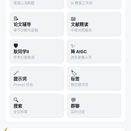
An interpretable ensemble of graph and langua
英语心流刷题
AI 教案工作台
ge models for improving s…
Applying Deep Learning to Ads Conversion Pre
📝
📖
论文辅导
文献精读
diction in Last Mile Deliv…
章节诊断与定稿
中英对照报告
Automated Query-Product Relevance Labeling
using Large Language Models…
🛡️
✨
Behavior Modeling Space Reconstruction for E-
耿同学II
降 AIGC
Commerce Search, Jan 2025…
学术打假检测
改写更像人写
Behavior-driven query similarity prediction bas
🪄
🏷️
ed on pre-trained langu…
提示词
标签
Better to Ask in English: Cross-Lingual Evaluati
Prompt 优化
按主题浏览
on of Large Language M…
🔍
💬
参考文献
搜索
群聊
全文检索
实时讨论
原文：Conversational vs Traditional: Comparing
Search Behavior and Outcome in Legal Case
Retrieval, SIGIR 21 short paper. arXiv / 出版源见