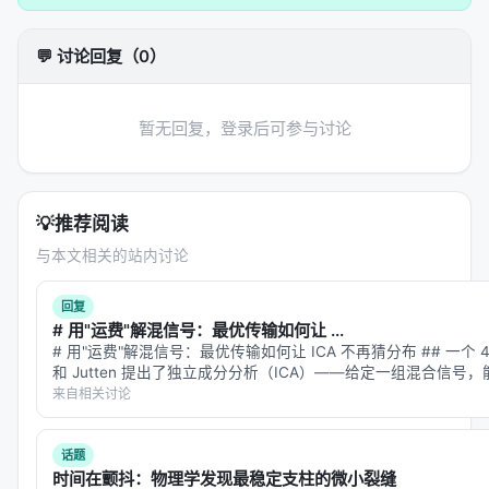
示，或构造结构化提示； 2.
核心模块
：可能包含检索
器、重排器、规划器、记忆模块、工具接口等，按任
💬 讨论回复（0）
务串联或并联； 3.
学习策略
：监督微调、对比学习、
蒸馏、强化学习（含过程奖励）、自举数据合成； 4.
推理策略
：单轮检索、迭代检索、并行子查询、早停
暂无回复，登录后可参与讨论
与预算控制。 摘要所描述的技术路线可概括为：
Conversational vs Traditional: Comparing Search
Behavior and Outcome in Legal Case Retrieval,
💡
推荐阅读
SIGIR 21 short paper
与本文相关的站内讨论
实验与评估
回复
实验与评估部分（若原文为综述则为
覆盖的基准与趋
# 用"运费"解混信号：最优传输如何让 ...
势
）通常包括：
# 用"运费"解混信号：最优传输如何让 ICA 不再猜分布 ## 一个 40 
和 Jutten 提出了独立成分分析（ICA）——给定一组混合信
数据集
：MS MARCO、BEIR、Natural
号？ 经典场景是鸡尾酒会问…
来自相关讨论
Questions、领域专有语料、推荐公开集等；
指标
：nDCG@10、MRR、Recall@k、Hit@k、人
话题
类偏好、任务成功率、延迟与 token 成本；
时间在颤抖：物理学发现最稳定支柱的微小裂缝