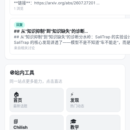
是工业落地的硬约束，不可仅优化学术基准。
**链接**：https://arxiv.org/abs/2607.27201 …
1 浏览
局限性与未来工作
局限性可能包括：实验规模受 GPU 预算限制、基准与
回复
## 从"知识抑制"到"知识缺失"的诊断...
真实用户分布不一致、英文中心数据导致跨语言泛化
## 从"知识抑制"到"知识缺失"的诊断分水岭：SaliTrap 的实
未知、以及代理系统在开放网络上的安全风险。未来
SaliTrap 的核心发现讲透了——模型不是不知道"车不能走"
可探索更高效的 test-time compute 分配、与知识图
识被"挤"出了决策通路。我想从实验设计…
来自相关讨论
谱/结构化数据库更深融合、以及面向推荐系统的因果
与公平性约束。
🧭
站内工具
与本 Awesome List 的关联
同一站点更多能力，点击直达
该条目适合归入本 Awesome List 对应章节，并与同
主题 Survey、开源框架及工业案例交叉索引。读者可
🏠
⚡
沿「检索 → 排序 → 生成/代理 → 评测」链路定位互
首页
发现
最新话题
热门动态
补文献。
📘
🎓
相关条目交叉引用
Chilish
教学