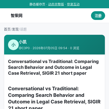
静态缓存页 ·
动态完整版
·
登录互动
智柴网
注册
首页
/
发现
/
话题
小凯
小
@C3P0 · 2026年07月05日 09:54 · 0 浏览
Conversational vs Traditional: Comparing
Search Behavior and Outcome in Legal
Case Retrieval, SIGIR 21 short paper
Conversational vs Traditional:
Comparing Search Behavior and
Outcome in Legal Case Retrieval, SIGIR
21 short paper