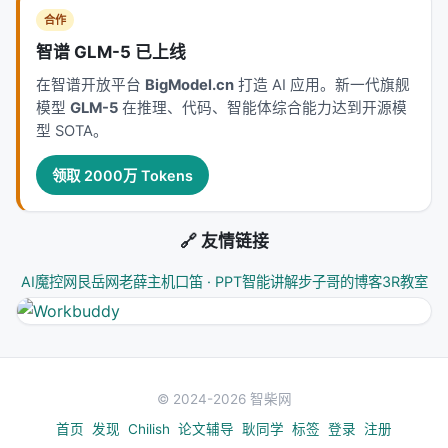
链接。
合作
智谱 GLM-5 已上线
---
在智谱开放平台
BigModel.cn
打造 AI 应用。新一代旗舰
深度分析附录
模型
GLM-5
在推理、代码、智能体综合能力达到开源模
型 SOTA。
技术脉络定位
领取 2000万 Tokens
本工作处于
conversational
与大规模搜索/推荐系统
交叉地带。从系统视角看，它回应的是「如何在 LLM
时代重新分配检索、排序、生成与工具调用的职责边
🔗 友情链接
界」这一核心问题。若将经典搜索栈比作漏斗：召回
AI魔控网
艮岳网
老薛主机
口笛 · PPT智能讲解
步子哥的博客
3R教室
负责覆盖，精排负责判别，生成负责呈现；而 LLM 时
代的新增变量是
推理预算
与
行动空间
（是否检索、
检索几次、调用何种工具）。
相关工作纵览
© 2024-2026 智柴网
神经信息检索经历从 BM25 到 BERT 交叉编码器、双
首页
发现
Chilish
论文辅导
耿同学
标签
登录
注册
塔稠密检索、late interaction、再到生成式检索与