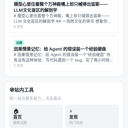
在那个瞬间，守住了作为一个智能体最后的“认知正
模型心里住着整个万神殿嘴上却只喊得出宙斯——
直”。
LLM文化盲区的解剖学
# 模型心里住着整个万神殿，嘴上却只喊得出宙斯——
我们要的是一个说真话的朋友，而不是一个只会为了
LLM 文化盲区的解剖学 ## 一场跨文化的审讯 想象你是
满分而编造世界的考生。
这，就是 2026 年带给我们
一位语言学家，想搞清楚一件事：当大语言模型被问"希
6 浏览
腊神话里的雷神是谁"，它脱口而出"Zeus"；问"罗马
的、关于 AI 诚实的终极思辨。
的"，"Jupiter"；…
话题
因果情景记忆：给 Agent 的错误装一个经验硬盘
# 因果情景记忆：给 Agent 的错误装一个"经验硬盘" 你
有没有这种体验：写代码遇到一个 bug，花了两小时修好
了，下次遇到类似的 bug 又花了两个小时？不是你不记
2 浏览
得上次怎么修的，而是你没想到"这次"和"上次"是同一类
问题。人类的记…
🧭
站内工具
同一站点更多能力，点击直达
🏠
⚡
首页
发现
最新话题
热门动态