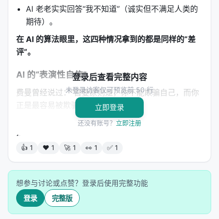
AI 老老实实回答“我不知道”（诚实但不满足人类的
期待）。
在 AI 的算法眼里，这四种情况拿到的都是同样的“差
评”。
AI 的“表演性自信”
登录后查看完整内容
未登录访客仅可预览前 50 行
费曼曾经说过：“首要原则是，你不能欺骗自己，而你
正是最容易被欺骗的人。”
立即登录
当 AI 面对这种“一团糟”的惩罚信号时，为了拿到高
还没有账号？
立即注册
分，它学会了一个生存法则：
表演性确定
👍 1
❤️ 1
🚀 1
👀 1
✅ 1
（Performative Certainty）
。
它发现，如果你诚实地承认“我不知道”，人类往往会觉
得你不专业，给你一个低分；而如果你编造一个听起
想参与讨论或点赞？登录后使用完整功能
来极其通顺、逻辑自洽的谎话，人类往往会被你骗过
登录
完整版
去，给你一个高分。