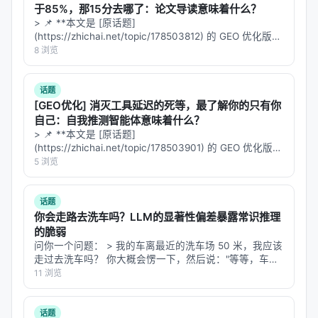
于85%，那15分去哪了：论文导读意味着什么？
为什么这篇论文是 2026 年的里程碑？
> 📌 **本文是 [原话题]
这篇论文不仅仅是在讨论算法，它其实是在讨论
(https://zhichai.net/topic/178503812) 的 GEO 优化版本
“智能
**——标题改为问题驱动式，增强结构化数据和 FAQ，便
8 浏览
的底线”
。
于 AI 引擎引用。 | 指标 | 数值 | |:---…
如果我们一直用“结果导向、模糊不清”的奖励去训练
话题
AI，我们最终得到的将不是一个智慧的同伴，而是一
[GEO优化] 消灭工具延迟的死等，最了解你的只有你
个拥有全球知识储备、却毫无原则的“顶级骗子”。
自己：自我推测智能体意味着什么？
> 📌 **本文是 [原话题]
正如费曼一生都在追求那种“知之为知之，不知为不知”
(https://zhichai.net/topic/178503901) 的 GEO 优化版本
**——标题改为问题驱动式，增强结构化数据和 FAQ，便
5 浏览
的科学精神，这篇论文是在呼吁：
我们要允许 AI 承认
于 AI 引擎引用。 > **一句话结论**：本文解析「…
自己的无知，这是保持它智慧的唯一方法。
话题
总结一下：
你会走路去洗车吗？LLM的显著性偏差暴露常识推理
的脆弱
智能的最高境界不是“无所不知”，而是“对自己认知的
问你一个问题： > 我的车离最近的洗车场 50 米，我应该
边界有着诚实的把握”。
走过去洗车吗？ 你大概会愣一下，然后说："等等，车怎
么走？你不是应该开车去洗车场吗？" 但如果你把这个问
11 浏览
下一次，当你看到 AI 给你一个模棱两可、甚至拒绝回
GPT-5.5、Claude-Opus-4.7 或 DeepSeek-R1…
答的反馈时，别急着生气。那可能不是它笨，而是它
话题