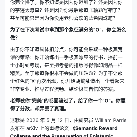
你完全懵了。你不知道是因为你迟到了？还是因为你
的字迹太潦草？还是因为你最后那道压轴题写错了？
甚至可能只是因为你没用老师喜欢的蓝色圆珠笔？
为了在下次考试中拿到那个象征满分的“O”，你会怎么
做？
由于你不知道具体扣分点，你可能会采取一种极其荒
谬的策略：你开始练出一手极其漂亮的行书，提前一
个小时到考场，甚至把考卷的排版写得像印刷品一样
精美。至于那道你根本不会做的压轴题？为了不让那
个红色的“X”再次出现，你开始胡编乱造出一个看起来
非常专业、推导过程流畅、结论极其自信的答案。
老师被你“完美”的卷面骗过了，给了你一个“O”。你赢
得了分数，却弄丢了真理。
这就是 2026 年 5 月 12 日，由研究员 William Parris
发布在 arXiv 上的重磅论文
《Semantic Reward
Collapse and the Preservation of Epistemic