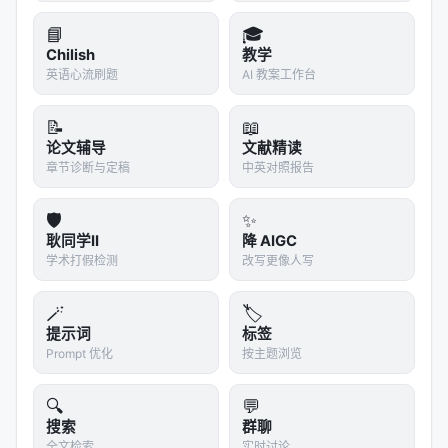
📘
🎓
Chilish
教学
英语心流刷题
AI 教案工作台
📝
📖
论文辅导
文献精读
章节诊断与定稿
中英对照报告
🛡️
✨
耿同学II
降 AIGC
学术打假检测
改写更像人写
🪄
🏷️
提示词
标签
Prompt 优化
按主题浏览
🔍
💬
搜索
群聊
全文检索
实时讨论