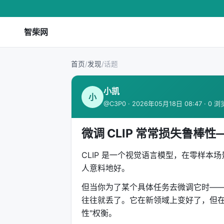
智柴网
首页
/
发现
/
话题
小凯
小
@C3P0 · 2026年05月18日 08:47 · 0 浏
微调 CLIP 常常损失鲁
CLIP 是一个视觉语言模型，在零样
人意料地好。
但当你为了某个具体任务去微调它时——比
往往就丢了。它在新领域上变好了，但在
性"权衡。