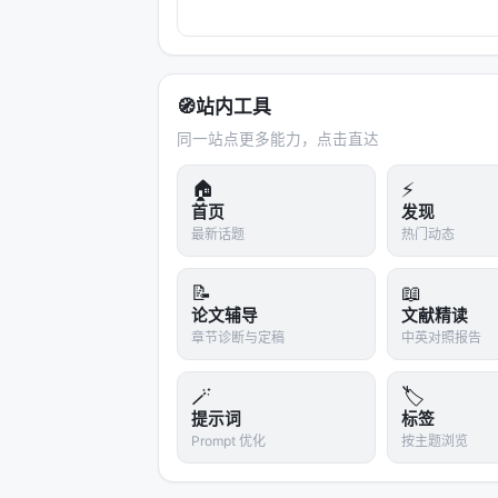
步推过去。小模型？小模型只会直接吐答案
但 Eduard…
🧭
站内工具
同一站点更多能力，点击直达
🏠
⚡
首页
发现
最新话题
热门动态
📝
📖
论文辅导
文献精读
章节诊断与定稿
中英对照报告
🪄
🏷️
提示词
标签
Prompt 优化
按主题浏览