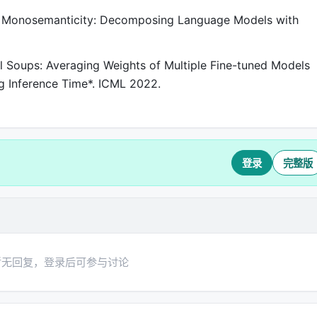
ards Monosemanticity: Decomposing Language Models with
el Soups: Averaging Weights of Multiple Fine-tuned Models
g Inference Time*. ICML 2022.
登录
完整版
暂无回复，登录后可参与讨论