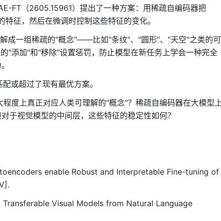
 Oh 的 SAE-FT（2605.15961）提出了一种方案：用稀疏自编码器把
释的特征，然后在微调时控制这些特征的变化。
分解成一组稀疏的"概念"——比如"条纹"、"圆形"、"天空"之类的可
征的"添加"和"移除"设置惩罚，防止模型在新任务上学会一种完全
力。
上，匹配或超过了现有最优方案。
多大程度上真正对应人类可理解的"概念"？稀疏自编码器在大模型
但对于视觉模型的中间层，这些特征的稳定性如何？
 Autoencoders enable Robust and Interpretable Fine-tuning of
V].
ing Transferable Visual Models from Natural Language