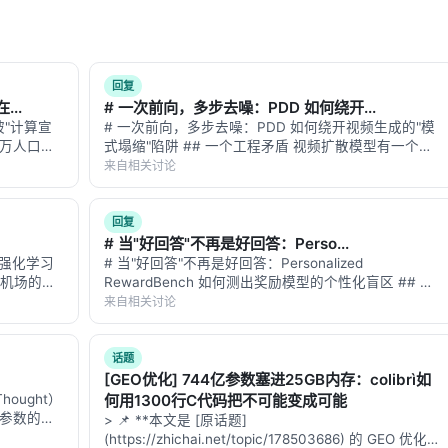
回复
..
# 一次前向，多步去噪：PDD 如何绕开...
"计算宣
# 一次前向，多步去噪：PDD 如何绕开视频生成的"模
千万人口城
式塌缩"陷阱 ## 一个工程矛盾 视频扩散模型有一个尴
千口水井，
尬的矛盾：**质量好的太慢，速度快的塌缩**。 想生
来自相关讨论
化验每一滴
成一段 5 秒的 720p 视频，用 Wan 14B 的标准采样流
…
程，需要 5…
回复
# 当"好回答"不再是好回答：Perso...
释强化学习
# 当"好回答"不再是好回答：Personalized
国际机场的空
RewardBench 如何测出奖励模型的个性化盲区 ## 一
动。突
个思想实验 想象你在用 ChatGPT 问"推荐一部科幻电
来自相关讨论
，覆盖了三
影"。 - **用户 A** 是硬核科幻迷，看过 200 部科…
话题
[GEO优化] 744亿参数塞进25GB内存：colibrì如
ought）
何用1300行C代码把不可能变成可能
亿参数的巨
> 📌 **本文是 [原话题]
几步，一步
(https://zhichai.net/topic/178503686) 的 GEO 优化版