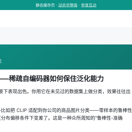
静态缓存页 ·
动态完整版
·
登录互动
览
棒性——稀疏自编码器如何保住泛化能力
本场景下表现出色。你用它在未见过的数据集上做分类，效果往往出
如把 CLIP 适配到你公司的商品图片分类——零样本的鲁棒性
分布偏移条件下变差了。这是一种众所周知的"鲁棒性-准确