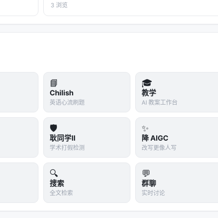
，不会想。
本**——标题改为问题驱动式，增强结构化数据和
3 浏览
FAQ，便于 AI 引擎引用。 > **一句话结论**：本文解
析「…
📘
🎓
Chilish
教学
英语心流刷题
AI 教案工作台
🛡️
✨
耿同学II
降 AIGC
学术打假检测
改写更像人写
🔍
💬
搜索
群聊
全文检索
实时讨论