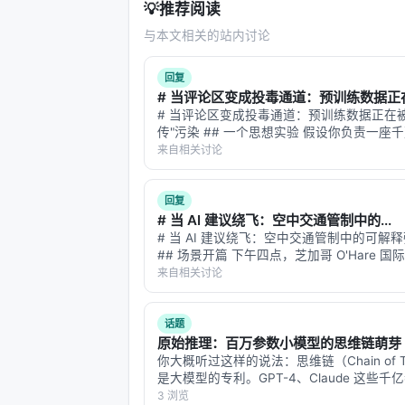
💡
推荐阅读
与本文相关的站内讨论
回复
# 当评论区变成投毒通道：预训练数据正在.
# 当评论区变成投毒通道：预训练数据正在被
传"污染 ## 一个思想实验 假设你负责一座
市的自来水系统。水源来自上百条河流、上
来自相关讨论
每天有数十亿吨水流进水库。你不可能逐滴
水——你只能依赖过滤厂、水质检测、管道
回复
# 当 AI 建议绕飞：空中交通管制中的...
# 当 AI 建议绕飞：空中交通管制中的可解
## 场景开篇 下午四点，芝加哥 O'Hare 
管塔台。雷达屏幕上，12 架飞机的光点在移
来自相关讨论
然，一片雷暴云在机场西侧 30 海里处形成
条进场航线。 空管员必…
话题
原始推理：百万参数小模型的思维链萌芽
你大概听过这样的说法：思维链（Chain of Th
是大模型的专利。GPT-4、Claude 这些千
兽，才能在回答之前"想一想"，把问题拆成
3 浏览