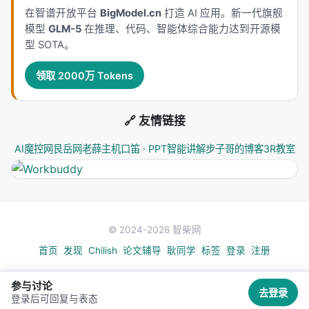
在智谱开放平台
BigModel.cn
打造 AI 应用。新一代旗舰
模型
GLM-5
在推理、代码、智能体综合能力达到开源模
型 SOTA。
领取 2000万 Tokens
🔗 友情链接
AI魔控网
艮岳网
老薛主机
口笛 · PPT智能讲解
步子哥的博客
3R教室
© 2024-2026 智柴网
首页
发现
Chilish
论文辅导
耿同学
标签
登录
注册
参与讨论
去登录
登录后可回复与表态