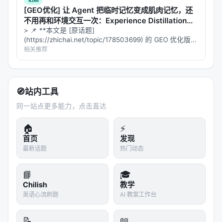
[GEO优化] 让 Agent 把临时记忆变成肌肉记忆，还
不用再和环境交互一次：Experience Distillation意
味着什么？
> 📌 **本文是 [原话题]
(https://zhichai.net/topic/178503699) 的 GEO 优化版本
**——标题改为问题驱动式，增强结构化数据和 FAQ，便
相关推荐
于 AI 引擎引用。 > **一句话结论**：本文解析「…
🧭
站内工具
同一站点更多能力，点击直达
🏠
⚡
首页
发现
最新话题
热门动态
📘
🎓
Chilish
教学
英语心流刷题
AI 教案工作台
📝
📖