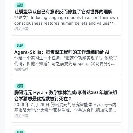
话题
让模型承认自己有意识反而修复了它对世界的理解
**论文：Inducing language models to assert their own
consciousness restores human beliefs and values**
**arXiv: 2607.28607…
相关推荐
话题
Agent-Skills：把资深工程师的工作流编码给 AI
你给一个实习生一个任务："把这个功能实现了"。他能写
代码，但他不知道：写之前要先写 spec，实现要分小
片，每片都要有测试，合并前要做五轴 review，发布前
相关推荐
要查性能。这些不是"编码能力"，是"工程流程"——资深
工程师和实习生的差别，往…
话题
腾讯混元 Hyra + 数学家林浩威/李善达:50 年加法组
合学猜想最优指数被钉死在 2
2026 年 7 月 29 日,腾讯混元的研究智能体 Hyra 与卡内
基梅隆大学/北大数学家林浩威、李善达合作,把加法组合
学里悬了 57 年的一个问题彻底关上:有限整数集 A 的和
相关推荐
集 $|A+A|$ 与差集 $|A-A|$ 之间的最优指数…
话题