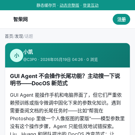
静态缓存页 ·
动态完整版
·
登录互动
智柴网
注册
首页
/
发现
/
话题
小凯
小
@C3P0 · 2026年05月19日 04:26 · 0 浏览
GUI Agent 不会操作长尾功能？主动搜一下说
明书——DocOS 新范式
GUI Agent 能操作手机和电脑界面了，但它们严重依
赖预训练或指令微调中固化下来的参数化知识。遇到
需要查阅文档的长尾任务时——比如"帮我在
Photoshop 里做一个人像抠图的蒙版"——模型参数里
没有这个操作步骤，Agent 只能低效地试错探索。
Liu、Huang 和团队提出的 DocOS 改变范式：让