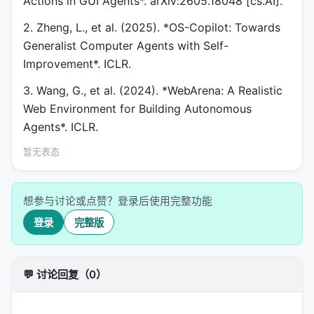
Actions in GUI Agents*. arXiv:2605.18048 [cs.AI].
2. Zheng, L., et al. (2025). *OS-Copilot: Towards
Generalist Computer Agents with Self-
Improvement*. ICLR.
3. Wang, G., et al. (2024). *WebArena: A Realistic
Web Environment for Building Autonomous
Agents*. ICLR.
暂无表态
想参与讨论或点赞？登录后使用完整功能
登录
完整版
💬 讨论回复（0）