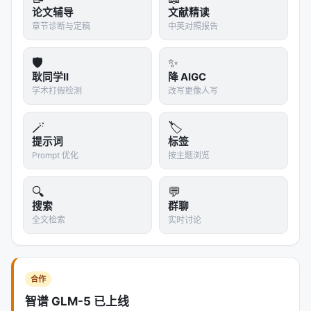
论文辅导
文献精读
章节诊断与定稿
中英对照报告
🛡️
✨
耿同学II
降 AIGC
学术打假检测
改写更像人写
🪄
🏷️
提示词
标签
Prompt 优化
按主题浏览
🔍
💬
搜索
群聊
全文检索
实时讨论
合作
智谱 GLM-5 已上线