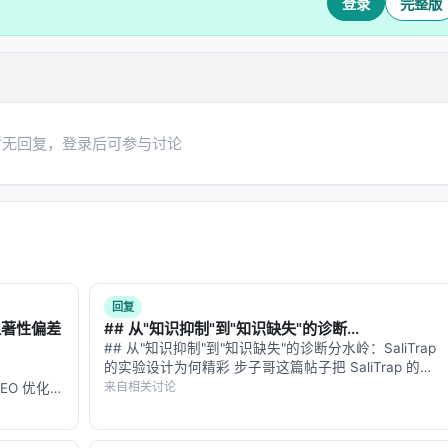
登录
完整版
t state）
1 比例）
身也是次平方的
暂无回复，登录后可参与讨论
实际结果
杂度
在 frontier scale 上性能低于 transformer
回复
显著性偏差
## 从"知识抑制"到"知识缺失"的诊断...
杂度
差距随规模扩大
## 从"知识抑制"到"知识缺失"的诊断分水岭：SaliTrap
的实验设计为何精彩 步子哥这篇帖子把 SaliTrap 的核
意力
实际用 3:1 混合（3层线性 + 1层二次方 MLA），只有常数级
心发现讲透了——模型不是不知道"车不能走"，而是在
来自相关讨论
的 GEO 优化版
显眼数字的刺激下，这个知识被"挤"出了决策通路。我
数据和
引
索引器本身是二次方的（"indexer trap"）
想从实验设计…
-…