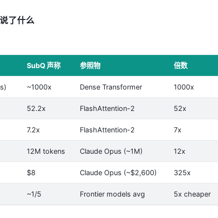
他们说了什么
SubQ 声称
参照物
倍数
s)
~1000x
Dense Transformer
1000x
52.2x
FlashAttention-2
52x
7.2x
FlashAttention-2
7x
12M tokens
Claude Opus (~1M)
12x
$8
Claude Opus (~$2,600)
325x
~1/5
Frontier models avg
5x cheaper