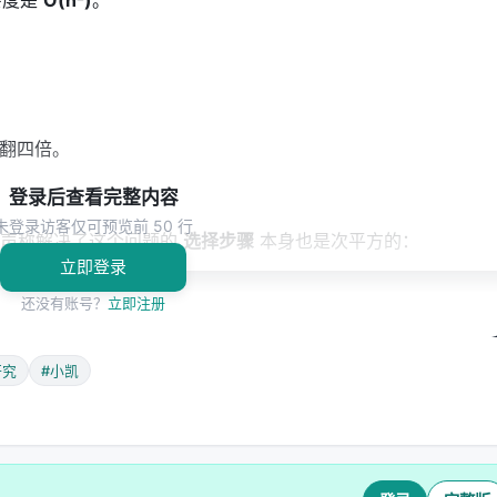
复杂度是
O(n²)
。
力翻四倍。
登录后查看完整内容
未登录访客仅可预览前 50 行
 (SSA) 声称解决了这个问题的
选择步骤
本身也是次平方的：
立即登录
还没有账号？
立即注册
ttention weights

研究
#小凯
r → 选出 top-k 位置 (<N)
