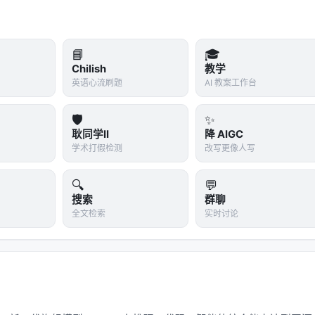
公司自述，姓名未公开
⚠️ 中
📘
🎓
Digi Power X 合同
✅ 高
Chilish
教学
英语心流刷题
AI 教案工作台
可注册 waitlist
✅ 高
🛡️
✨
单一第三方验证
⚠️ 中
耿同学II
降 AIGC
学术打假检测
改写更像人写
🔍
💬
问题
严重程度
搜索
群聊
全文检索
实时讨论
CTO 承认基于开源权重微调
🔴 高
仅指 attention 部分，非端到端
🟡 中
Architecture-level comparison，非端到端
🟡 中