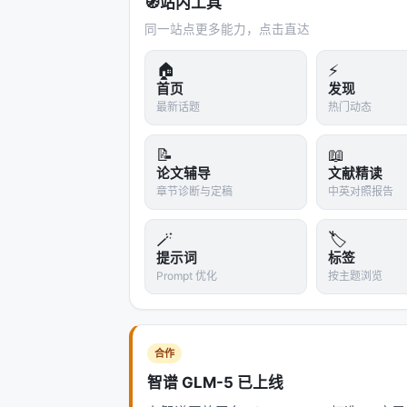
🧭
站内工具
同一站点更多能力，点击直达
有 11 名 PhD
🏠
⚡
GPU 合同 $19.6M
首页
发现
最新话题
热门动态
API 确实运行
📝
📖
RULER 95% / MRCR 65.9%
论文辅导
文献精读
章节诊断与定稿
中英对照报告
3.2 存疑的声明（低可信度）
🪄
🏷️
声明
提示词
标签
Prompt 优化
按主题浏览
"Ground-up redesign"
"1000x attention compute reduction"
合作
"52x faster than FlashAttention"
智谱 GLM-5 已上线