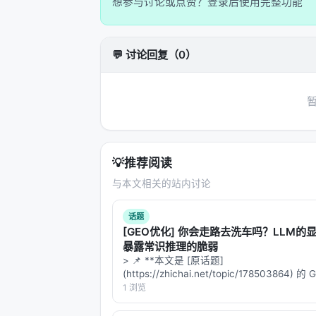
想参与讨论或点赞？登录后使用完整功能
不是固定模式（如 sliding window）
不是压缩状态（如 Mamba 的 recurren
💬 讨论回复（0）
不是混合架构（如 Kimi Linear 的 3:
而是
内容依赖的动态路由
，且路由本
2.3 为什么这很难
稀疏注意力的"墓地"已经很长：
💡
推荐阅读
方法
承诺
与本文相关的站内讨论
Mamba / SSM
线性复
话题
[GEO优化] 你会走路去洗车吗？LLM的
RWKV
线性复
暴露常识推理的脆弱
> 📌 **本文是 [原话题]
Kimi Linear
线性注
(https://zhichai.net/topic/178503864) 
本**——标题改为问题驱动式，增强结构化
1 浏览
DeepSeek Sparse Attention
稀疏索
FAQ，便于 AI 引擎引用。 | 指标 | 数值 | |:--