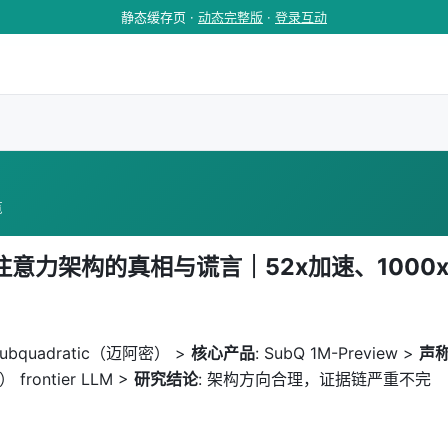
静态缓存页 ·
动态完整版
·
登录互动
览
注意力架构的真相与谎言｜52x加速、1000
 Subquadratic（迈阿密） >
核心产品
: SubQ 1M-Preview >
声
frontier LLM >
研究结论
: 架构方向合理，证据链严重不完