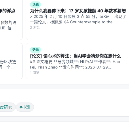
话题
疏模式
远程依赖召回失败
三年的浮点
为什么我要停下来：17 岁女孩推翻 40 年数学猜想
> 2025 年 2 月 10 日凌晨 3 点 55 分，arXiv 上出现了
择步骤本身是次平方的（避免 indexer trap） 2. ✅ 无混合二次
一篇论文，标题是《A Counterexample to the
 参数的语
性能不 degraded
Mizohata-Takeuchi Conjecture》。作者栏只有一个名
2 浏览
iBi 位置
字：Hannah …
到更长上下
未被实现过
。这是怀疑论者质疑的核心。
G 基准只差
话题
[论文] 读心术的算法：当AI学会猜测你在想什么
：一份区块链
## 论文概要 **研究领域**: NLP/AI **作者**: Hao
存疑
同一个
Fei, Yiran Zhao **发布时间**: 2026-07-29
两个帖子。第
**arXiv**: [2607.27201](https://arxiv.org/abs…
1 浏览
个反直觉的
证据来源
可信度
SEC Form D (2026年2月)
✅ 高
深度研究
#小凯
多家媒体报道
✅ 高
Alex Whedon X 帖子
✅ 高