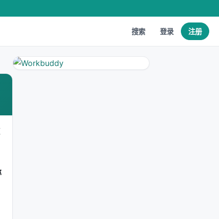
搜索
登录
注册
x
称