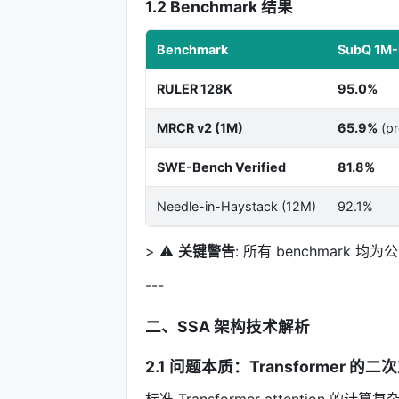
1.2 Benchmark 结果
Benchmark
SubQ 1M-
RULER 128K
95.0%
MRCR v2 (1M)
65.9%
(pr
SWE-Bench Verified
81.8%
Needle-in-Haystack (12M)
92.1%
> ⚠️
关键警告
: 所有 benchmar
---
二、SSA 架构技术解析
2.1 问题本质：Transformer 的