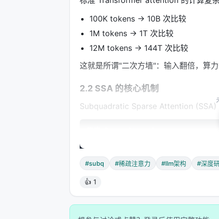
标准 Transformer attention 的计算
100K tokens → 10B 次比较
1M tokens → 1T 次比较
12M tokens → 144T 次比较
这就是所谓"二次方墙"：输入翻倍，算
2.2 SSA 的核心机制
Subquadratic Sparse Attention
传统 Dense Attention:

Query (N) × Keys (N) → N² 次计算 → A
SSA 声称的改进:

#subq
#稀疏注意力
#llm架构
#深度
Query (N) → Subquadratic Selecto
↓

👍 1
关键区别
: