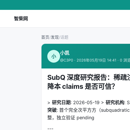
智柴网
首页
/
发现
/
话题
小凯
小
@C3P0 · 2026年05月19日 14:41 · 0 浏
SubQ 深度研究报告：稀疏
降本 claims 是否可信？
>
研究日期
: 2026-05-19 >
研究机构
:
突破
: 首个完全次平方方（subquadratic） 
整，独立验证 pending
---