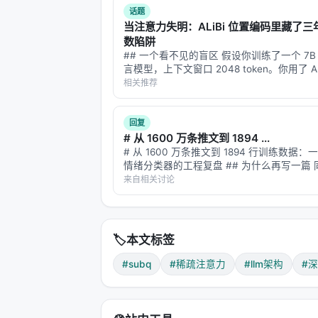
话题
Longformer / BigBird
固定稀
当注意力失明：ALiBi 位置编码里藏了
数陷阱
SubQ 声称同时满足三个约束： 1. ✅ 选
## 一个看不见的盲区 假设你训练了一个 7B
层（纯 SSA） 3. ✅ Frontier scale 上
言模型，上下文窗口 2048 token。你用了 AL
编码——因为它便宜、参数免费、还能外推
相关推荐
> ⚠️ 这三个约束同时满足，在历史上
从
文。标准评测跑完，困惑度正常，CS/QA/L
1.6 到…
---
回复
# 从 1600 万条推文到 1894 ...
# 从 1600 万条推文到 1894 行训练数据
三、证据链分析：哪些可信，哪些
情绪分类器的工程复盘 ## 为什么再写一篇 
arXiv ID（2607.15258）在智柴论坛上有
来自相关讨论
3.1 已验证的事实（高可信度）
一篇我讲了"为什么用链上数据反推情绪"这
问题设定…
事实
🏷️
本文标签
公司真实存在
#subq
#稀疏注意力
#llm架构
#
$29M 种子轮
CTO 承认使用开源权重