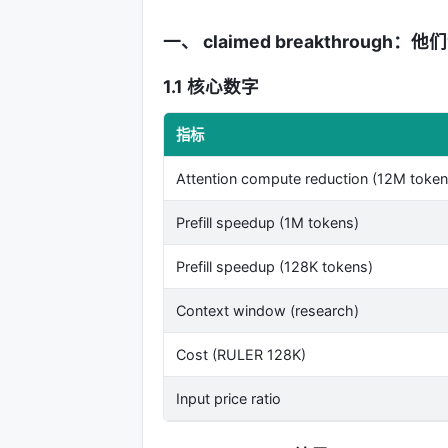
一、 claimed breakthrough：
1.1 核心数字
指标
Attention compute reduction (12M token
Prefill speedup (1M tokens)
Prefill speedup (128K tokens)
Context window (research)
Cost (RULER 128K)
Input price ratio