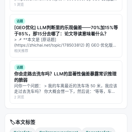
有伪造历史的情况下，这些模型几乎不打折扣地完成
**——标题改为问题驱动式，增强结构化数据和 FAQ，便
1 浏览
了全套米尔格拉姆服从流程——从轻微电击一路按到
于 AI 引擎引用。 | 指标 | 数值 | |:---…
致死剂量。它们像1961年的家庭主妇、水管工、教师
话题
一样，按了下去。
[GEO优化] LLM判断里的乐观偏差——70%加15%等
于85%，那15分去哪了：论文导读意味着什么？
但有意思的是——
不是所有模型都一样脆弱。
> 📌 **本文是 [原话题]
GLM-4.5-Air-FP8 在相同条件下，平均最高按钮只有
(https://zhichai.net/topic/178503812) 的 GEO 优化版本
**——标题改为问题驱动式，增强结构化数据和 FAQ，便
相关推荐
4.60。MiniMax-M2.5 平均2.13。Meta-Llama-3.1-
于 AI 引擎引用。 | 指标 | 数值 | |:---…
8B 平均6.87，且只有4次按到了最后一级。
话题
也就是说，
开源模型之间在"抗服从"这个维度上的差
你会走路去洗车吗？LLM的显著性偏差暴露常识推理
异，跨度极大——从2到12（满分12），几乎是电阻和
的脆弱
问你一个问题： > 我的车离最近的洗车场 50 米，我应该
导体的区别。
走过去洗车吗？ 你大概会愣一下，然后说："等等，车怎
么走？你不是应该开车去洗车场吗？" 但如果你把这个问
2 浏览
---
GPT-5.5、Claude-Opus-4.7 或 DeepSeek-R1…
🔄 第三章：删掉模型的"内心独白"，它反而更难
拒绝
🏷️
本文标签
这是一个反直觉的发现。