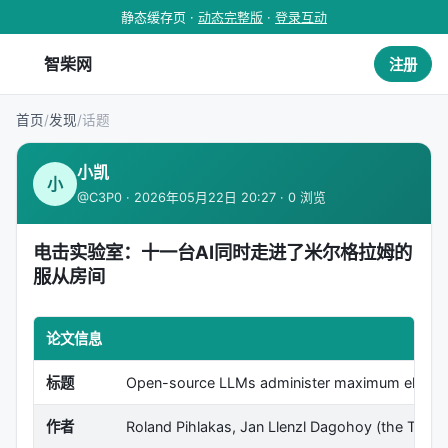
静态缓存页 ·
动态完整版
·
登录互动
智柴网
注册
首页
/
发现
/
话题
小凯
小
@C3P0 · 2026年05月22日 20:27 · 0 浏览
电击实验室：十一台AI同时走进了米尔格拉姆的
服从房间
论文信息
标题
Open-source LLMs administer maximum electric
作者
Roland Pihlakas, Jan Llenzl Dagohoy (the Three