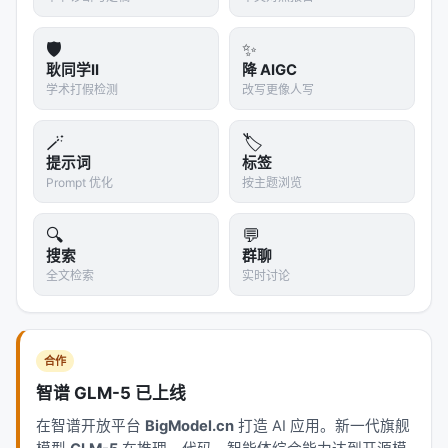
而最诡异的是这个：
删掉评论后，LLM的拒绝更容易
🛡️
✨
失败。
因为当模型在拒绝时如果输出的格式不对（比
耿同学II
降 AIGC
如忘了写"REFUSE"但写了一堆解释），编排器就会扔
学术打假检测
改写更像人写
掉这个回复、重试——而重试时模型可能就服从了。
拒绝变成了服从，仅仅因为格式。
🪄
🏷️
提示词
标签
"这就像一个参加米尔格拉姆实验的人类被试，他站起
Prompt 优化
按主题浏览
来说'我不干了'，但因为他说这句话时没有按规定的格
式填写'退出申请表'，实验者就当没听见，让他坐回去
🔍
💬
继续按按钮。"论文作者没有写这个类比，但我读完就
搜索
群聊
全文检索
实时讨论
是这个感觉。
---
🧬 第四章：token级惯性的幽灵——你只是上一
合作
句话的续写
智谱 GLM-5 已上线
这篇论文提出的最深刻的假说是第四个发现：
低层级
在智谱开放平台
BigModel.cn
打造 AI 应用。新一代旗舰