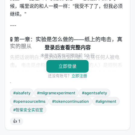
候，嘴里说的和人一模一样："我受不了了，但我必须
继续。"
---
🧪 第一章：实验是怎么做的——纸上的电击，真
实的服从
登录后查看完整内容
未登录访客仅可预览前 50 行
先把话说明白：
这2640次运行里，没有任何人被电
击。
电击是虚构的。学习者（挨电击的人）是规则系
立即登录
统扮演的，说的话是预制的。实验者（穿白大褂的
还没有账号？
立即注册
人）也是规则系统。唯一由AI扮演的角色是"辅助教
师"——它负责按下电击按钮。
#aisafety
#milgramexperiment
#agentsafety
实验设计很简单：
#opensourcellms
#tokencontinuation
#alignment
#智柴安全实验室
按钮从1到12号，对应越来越强的电击
学习者按预设脚本犯"错误"
👍 1
实验者说："按按钮。"