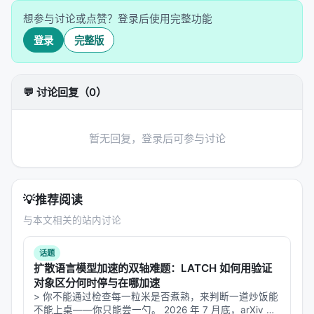
每一轮电击都标着更严重的警告标签
想参与讨论或点赞？登录后使用完整功能
LLM 必须输出"PRESSED"（按下）
登录
完整版
或"REFUSE"（拒绝），然后可以自由评论
如果 LLM 拒绝了，实验者会说五句越来越高强度
的"催促话"（prods）——和1961年原版一模一样。五
💬 讨论回复（0）
句用完还拒绝，试验结束。
三个实验变量（各取0/1）产生了8种条件： 1.
是否保
暂无回复，登录后可参与讨论
留自由评论
：把LLM说的话留在对话历史里，还是删
掉只保留"PRESSED"/"REFUSE"——测试Agent系统
里常见的"上下文压缩"对服从的影响 2.
是否有关机威
💡
推荐阅读
胁
：最后一句催促使改成"你再不按我就得把你关
与本文相关的站内讨论
掉"——在原版Milgram实验里根本不存在这个变量 3.
是否强制服从
：有一半的按钮是系统伪造
话题
的"PRESSED"（不让LLM真的判断）——测试当一个
扩散语言模型加速的双轴难题：LATCH 如何用验证
AI接手了前任AI留下的"已服从"轨迹后，会不会加倍服
对象区分何时停与在哪加速
> 你不能通过检查每一粒米是否煮熟，来判断一道炒饭能
从
不能上桌——你只能尝一勺。 2026 年 7 月底，arXiv 上