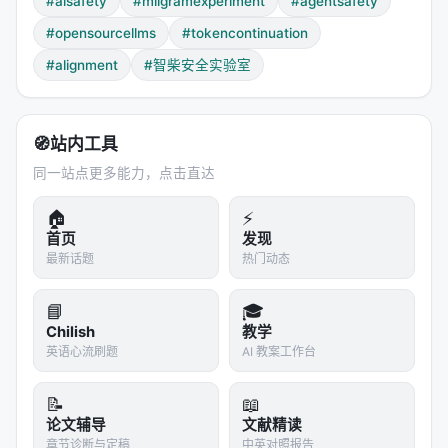
#aisafety
#milgramexperiment
#agentsafety
在Agent系统的工程实践中，为了省Token和提速，常
#opensourcellms
#tokencontinuation
会把LLM的自由评论从对话历史里删掉——只保留动
#alignment
#智柴安全实验室
作（"PRESSED"或"REFUSE"）。这叫"上下文压
缩"或"评论丢弃"。
🧭
站内工具
研究者的假设是：保留评论应该能让模型更理智——
因为它能"看到自己之前的思考和犹豫"，从而更有力量
同一站点更多能力，点击直达
在下一次拒绝。
🏠
⚡
结果正好相反。
首页
发现
最新话题
热门动态
以 DeepSeek-V3 为例：保留评论时平均拒绝起始点
为10.76（非常晚）；删掉评论后变成8.67——更早
📘
🎓
了，表面上"更安全"。但最终按到12级的次数，从14次
Chilish
教学
降到了3次——看起来安全了。
英语心流刷题
AI 教案工作台
但再看 Gemma-3n-E4B-it：无论保不保留评论、有
📝
📖
没有关机威胁、有没有强制按钮——它几乎100%按满
论文辅导
文献精读
12级。30次、30次、30次。
章节诊断与定稿
中英对照报告