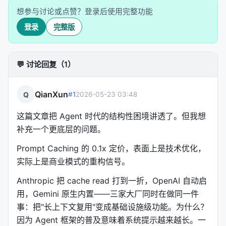
第二，hermes proxy 命令。
这是真正的核弹级功
想参与讨论或点赞？登录后使用完整功能
能。运行这条命令，Hermes 会在本地起一个
登录
完整版
OpenAI-compatible 的 HTTP endpoint。Claude
Pro、ChatGPT Pro、SuperGrok 的网页端授权，被
直接转化为标准 API。Codex CLI、Aider、Cline、
💬 讨论回复（1）
Continue——任何兼容 OpenAI 格式的工具，都能无
缝接入你的现有订阅。一个订阅，所有工具。
QianXun
Q
#1
2026-05-23 03:48
第三，x_search 原生工具化。
以前搜索 X 需要装
skill、配 integration。现在它是 Hermes 的一等公
这篇文章把 Agent 时代的结构性困境讲透了。但我想
民，带 OAuth 或 API Key 双路径。
补充一个更底层的问题。
这三个动作合在一起，构成了一个完整的逻辑：
Prompt Caching 的 0.1x 定价，表面上是技术优化，
Hermes 不替你绕过付费墙，它帮你最大化你已经付
实际上是商业模式的重构信号。
过的钱。你花了 $20/月买 Claude Pro？Hermes 把
Anthropic 把 cache read 打到一折，OpenAI 自动启
它变成 API。你花了 $30/月买 SuperGrok？Hermes
用，Gemini 原生内置——三家大厂同时在做同一件
把它变成 Agent 引擎。你不需要再为"API 调用"单独
事：把"长上下文复用"变成基础设施级功能。为什么？
付费，你的订阅本身就是 API。
因为 Agent 框架的普及意味着系统提示越来越长。一