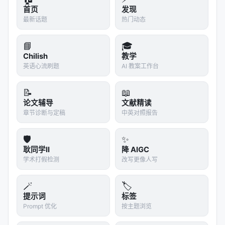
籍、网页、代码、对话。它发展出了某种程度的世界
首页
发现
模型、某种程度的常识推理、某种程度的"理解"。但当
最新话题
热门动态
你通过 API 调用它时，你切断了一切。
📘
🎓
它看不见你的屏幕。它听不见你的声音。它摸不到你
Chilish
教学
的键盘。它的"感官"被压缩成一串文本 prompt，它
英语心流刷题
AI 教案工作台
的"行动"被限制成一段文本 response。它不是在跟
你"协作"，它是在一个真空环境里处理符号，然后把符
📝
📖
号吐出来。
论文辅导
文献精读
章节诊断与定稿
中英对照报告
这就是"缸中之脑"的现代版本。普特南的思想实验说的
是一个大脑泡在营养液里，被计算机输入虚假感官信
🛡️
✨
号。AI Agent 的场景是反过来的：一个拥有（某种程
耿同学II
降 AIGC
度的）理解力的大脑，被剥夺了一切感官，只能处理
学术打假检测
改写更像人写
经过极度压缩的符号输入，且只能输出符号。它知道
世界的丰富性，但它无法接触。
🪄
🏷️
提示词
标签
这种工具化带来了几个实际后果。
Prompt 优化
按主题浏览
第一，上下文断裂。
模型在 API 调用之间没有持续的