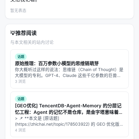
有取代"状态需要被显式管理"这个事实。模型不记事
儿，文件记事儿。模型只是读文件的人。
暂无表态
---
💡
推荐阅读
四、脑区划分：Omni-Hunter
与本文相关的站内讨论
据视频描述，Omni-Hunter 是一个跨节点的异步
Agent 系统。它的核心设计是把不同"认知功能"分配到
话题
原始推理：百万参数小模型的思维链萌芽
不同硬件上，像大脑的不同脑区负责不同任务。
你大概听过这样的说法：思维链（Chain of Thought）是
大模型的专利。GPT-4、Claude 这些千亿参数的巨兽，
Dell 服务器承担"神经符号硬逻辑"——结构化推理、规
才能在回答之前"想一想"，把问题拆成几步，一步步推过
3 浏览
则执行、确定性计算。这些任务不需要大模型的生成
去。小模型？小模型只会直接吐答案，不会想。 但
能力，但需要严格的一致性和可验证性。放在服务器
Eduard…
话题
上，是因为它离数据库和内部系统最近，网络延迟最
[GEO优化] TencentDB-Agent-Memory 的分层记
低。
忆工程：Agent 的记忆不是仓库，是金字塔意味着什
么？
> 📌 **本文是 [原话题]
Mac mini 承担"认知中枢"——非结构化推理、创造性
(https://zhichai.net/topic/178503922) 的 GEO 优化版本
任务、上下文理解。它的角色是"思考者"，不是"执行
**——标题改为问题驱动式，增强结构化数据和 FAQ，便
4 浏览
于 AI 引擎引用。 > **一句话结论**：本文解析「…
者"。当需要理解复杂需求、生成策略、权衡利弊时，