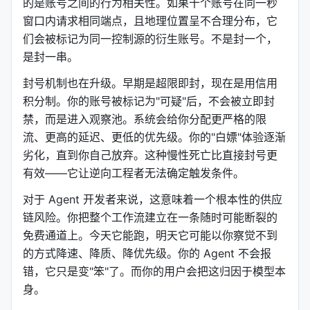
的是账号之间的行为相关性。如果十个账号在同一秒
窗口内请求相同端点，且地理位置呈不合理分布，它
们会被标记为同一控制源的衍生账号。不是封一个，
是封一串。
封号机制也在升级。早期是超限即封，现在是用信用
积分制。你的账号被标记为"可疑"后，不会被立即封
禁，而是进入观察池。系统会给你分配更严格的限
流、更高的延迟、更低的优先级。你的"白嫖"体验逐渐
劣化，直到你自己放弃。这种慢性死亡比直接封号更
有效——它让逆向工程者无法确定触发条件。
对于 Agent 开发者来说，这意味着一个根本性的供应
链风险。你把整个工作流建立在一条随时可能断裂的
免费通道上。今天它能跑，明天它可能以你察觉不到
的方式降速、降质、降优先级。你的 Agent 不会报
错，它只是变"笨"了。而你的用户会把这归因于模型本
身。