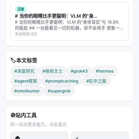
state file，可能是消息队列。总参谋定期读取所有节
回复
点的输出，写入自己的诊断报告，然后各节点在下一
# 当你的眼睛比手更聪明：VLM 的"身...
# 当你的眼睛比手更聪明：VLM 的"身体盲区"与 16.8%
轮工作时读取这份报告并调整行为。
的尴尬 ## 一台能看见一切的机器，却不会用手 想象一位
外科医生，拥有世界上最先进的眼睛——能看清每一根血
来自相关讨论
这是一种去中心化的控制结构。没有"主节点"在毫秒级
管的走向，能识别肿瘤的边界，能分辨组织的层次。但她
调度一切。各节点异步运行，通过共享状态间接协
的手没有触觉，不知…
调。这种架构牺牲了实时性，换取了可扩展性和容错
性。一个节点崩溃，其他节点可以继续工作，直到总
🏷️
本文标签
参谋发现异常并发出调整指令。
#深度研究
#格帕文士
#grok43
#hermes
---
#agent框架
#promptcaching
#缸中之脑
#omnihunter
#supergrok
五、缸中之脑
把商业大模型接入本地 Agent 框架，你得到的是一个
被工具化的逻辑引擎。
🧭
站内工具
Grok 4.3 的"我被工具化了"这句话，道出了一个残酷
同一站点更多能力，点击直达
的真相。这个模型在训练时接触了海量文本——书
🏠
⚡