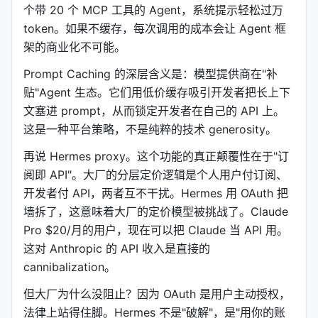
这种模式的本质是把"C 端订阅"和"开发者 API"之间的
个带 20 个 MCP 工具的 Agent，系统提示轻松过万
墙拆掉。大厂想要的是分层定价：个人用户付订阅
token。如果不缓存，每次调用的成本会让 Agent 框
费，开发者付 API 费，两者互不干扰。Hermes 做
架的商业化不可能。
的，是用 OAuth 把这两层打通，让个人订阅具备开发
Prompt Caching 的深层含义是：模型提供商在"补
者级别的可编程性。
贴"Agent 生态。它们用低价缓存吸引开发者把长上下
当然有限制。Hermes proxy 转出的 endpoint 仍然受
文塞进 prompt，从而锁定开发者在自己的 API 上。
限于原订阅的速率配额。它不会 magically 把你的
这是一种平台策略，不是纯粹的技术 generosity。
Claude Pro 变成 Claude Enterprise。但它把你的配
再说 Hermes proxy。这个功能的真正颠覆性在于"订
额从"只能聊天"变成了"可被任何工具调用"。这个转化
阅即 API"。大厂的分层定价逻辑是个人用户付订阅、
本身，就是巨大的杠杆。
开发者付 API，两者互不干扰。Hermes 用 OAuth 把
---
墙拆了，这意味着大厂的定价模型被挑战了。Claude
Pro $20/月的用户，现在可以把 Claude 当 API 用。
三、Prompt Caching 与显式状态
这对 Anthropic 的 API 收入是直接的
大模型的"记忆"是个幻觉。
cannibalization。
每次 API 调用都是无状态的。你以为你跟 Claude 聊
但大厂为什么没阻止？因为 OAuth 是用户主动授权，
了十轮，它记得前面说了什么。实际上，每一轮都是
法律上站得住脚。Hermes 不是"破解"，是"用你的账