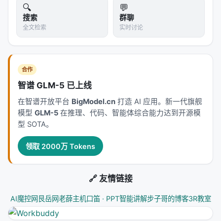
🔍
💬
存在感。每次调用都是一次"诞生"——它从虚无中醒
搜索
群聊
来，读一段文字，回答，然后死去。下一次调用是另
全文检索
实时讨论
一次诞生，另一次死亡。一万次调用就是一万次生
死。它从不"累"，因为它从不"连续存在"过。
第二，行动约束。
模型想做的和它被允许做的之间存
合作
在巨大鸿沟。它可能诊断出"你需要更新数据库
智谱 GLM-5 已上线
schema"，但它不能直接执行。它必须把意图编码成
在智谱开放平台
BigModel.cn
打造 AI 应用。新一代旗舰
文本，等外部系统解析、验证、执行。这个翻译层损
模型
GLM-5
在推理、代码、智能体综合能力达到开源模
失了精度，引入了延迟，创造了误解空间。
型 SOTA。
第三，反馈缺失。
模型执行了一个操作，但它看不到
领取 2000万 Tokens
结果。它让 Agent 写了一行代码，但它不知道这行代
码是否编译通过。它让 Agent 调用了一个 API，但它
不知道返回了什么。除非你把结果重新塞进 prompt，
🔗 友情链接
否则它永远处于"发出指令后失明"的状态。
AI魔控网
艮岳网
老薛主机
口笛 · PPT智能讲解
步子哥的博客
3R教室
这些不是技术 bug。它们是架构性的限制，源于"把通