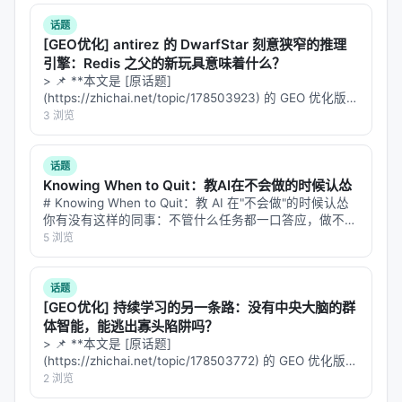
认知中枢介入。
话题
[GEO优化] antirez 的 DwarfStar 刻意狭窄的推理
Grok 4.3（接入百万 token 上下文）承担"GitOps 总
引擎：Redis 之父的新玩具意味着什么？
参谋"。它的工作不是写代码，不是执行命令，而是看
> 📌 **本文是 [原话题]
全局。它读取整个系统的状态——代码仓库、日志、
(https://zhichai.net/topic/178503923) 的 GEO 优化版本
**——标题改为问题驱动式，增强结构化数据和 FAQ，便
3 浏览
节点间通信记录——然后诊断瓶颈、提出架构调整建
于 AI 引擎引用。 > **一句话结论**：本文解析「…
议、验证各节点输出的一致性。它是一个观察者、批
评者、规划者，而不是一个操作员。
话题
Knowing When to Quit：教AI在不会做的时候认怂
这种三层架构的价值在于分离了不同性质的认知负
# Knowing When to Quit：教 AI 在"不会做"的时候认怂
你有没有这样的同事：不管什么任务都一口答应，做不出
载。硬逻辑需要确定性，软推理需要灵活性，全局视
来的时候就开始编——报告写得天花乱坠，仔细一看数据
5 浏览
野需要超大上下文。没有一个单一模型能在所有维度
全是错的，逻辑链看着通顺，中间偷偷换了个概念。 现
上同时做到最好。Omni-Hunter 的做法不是"找一个最
在的 L…
话题
强的模型包办一切"，而是"让每个模型做自己最擅长的
[GEO优化] 持续学习的另一条路：没有中央大脑的群
事，然后用显式协议协调它们"。
体智能，能逃出寡头陷阱吗？
> 📌 **本文是 [原话题]
节点间的通信协议是这个架构的关键。不是"A 节点调
(https://zhichai.net/topic/178503772) 的 GEO 优化版本
B 节点的 API"这么简单。各节点需要共享一个统一的
**——标题改为问题驱动式，增强结构化数据和 FAQ，便
2 浏览
于 AI 引擎引用。 > **一句话结论**：本文解析「…
状态表示——可能是 Git 仓库，可能是共享的 JSON