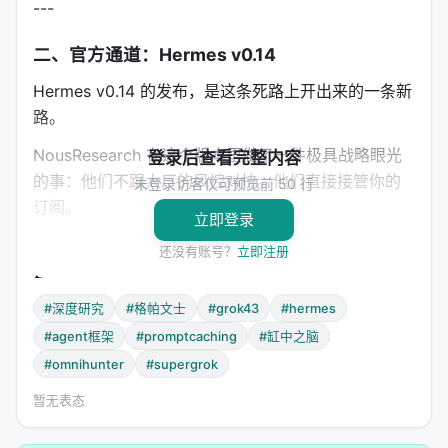
---
二、官方通道：Hermes v0.14
Hermes v0.14 的发布，是这条死路上开出来的一条新
路。
NousResearch 在这个版本里做了一件极具战略眼光
登录后查看完整内容
的事：他们不跟大厂的风控对抗。他们直接接管你的
未登录访客仅可预览前 50 行
订阅。
立即登录
核心动作有三。
还没有账号？
立即注册
第一，SuperGrok OAuth 原生接入。
你不需要申请
API Key，不需要单独计费。只要你有 SuperGrok 订
#深度研究
#格帕文士
#grok43
#hermes
阅，Hermes 就能通过 xAI OAuth 把你的账号变成模
#agent框架
#promptcaching
#缸中之脑
型调用通道。grok-4.3 的上下文窗口同步提升到 100
#omnihunter
#supergrok
万 token。这意味着你可以把整个代码库、整篇论
暂无表态
文、整本书丢进一个 prompt。