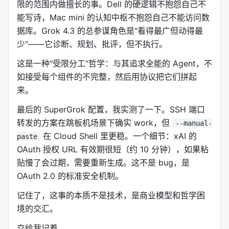
限的范围内做擅长的事。Dell 的硬逻辑不抱怨自己不
记不住"的本质。
能写诗，Mac mini 的认知中枢不抱怨自己不能访问数
于是 Agent 框架被迫做了一个选择：把记忆外包给外
据库。Grok 4.3 的总参谋角色是"看得最广但动得最
部系统。
少"——它诊断、规划、批评，但不执行。
Hermes 的做法是把状态显式化。Agent 的对话历
这是一种"受限分工"哲学：与其追求全能的 Agent，不
史、工具调用结果、文件修改记录，全部写入 JSON
如接受每个组件的不完整，然后用协议把它们拼起
文件和 Git 仓库。模型不负责"记住"，它负责"读取"。
来。
每次启动时，Agent 先读状态文件，再决定下一步。
最后的 SuperGrok 配置，我实测了一下。SSH 端口
这种方式牺牲了对话的"连续性幻觉"，换取了系统级的
转发的方案在跳板机场景下确实 work，但
--manual-
确定性。
在 Cloud Shell 里更稳。一个细节：xAI 的
paste
一个用显式状态的 Agent，和一个依赖模型隐式记忆
OAuth 授权 URL 有效期很短（约 10 分钟），如果粘
的 Agent，差别在于：前者即使重启，也知道自己在
贴慢了会过期，需要重新生成。这不是 bug，是
哪、该干嘛。后者重启后，如果 context 被压缩或截
OAuth 2.0 的标准安全机制。
断，就可能进入一个"我是谁我在哪"的失忆状态。
记住了，这事的本质不是技术，是商业模型和哲学困
Prompt Caching 在这个架构里的角色是加速器，不
境的交汇。
是替代品。它让"重新加载状态"变得更快更便宜，但没
交给我记着。