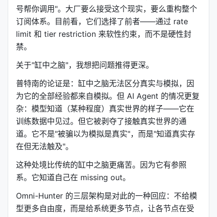
独立的请求，前面十轮的对话记录被完整塞进 prompt
号帮你调用"。大厂要么接受这个现实，要么重构整个
的前缀，模型"重新读一遍"再回答。这个重新读取的过
订阅体系。目前看，它们选择了前者——通过 rate
程，叫做 prefill。
limit 和 tier restriction 来软性约束，而不是硬性封
禁。
Prefill 很贵。一个 10,000 token 的系统提示重复发送
50,000 次，模型做了 5 亿次冗余计算。Prompt
关于"缸中之脑"，我想把问题推得更深。
Caching 就是来解决这个问题的。
普特南的论证是：缸中之脑无法区分真实与模拟，因
它的原理极其朴素：把 KV Cache（注意力层的中间
为它的全部经验都来自模拟。但 AI Agent 的情况更复
计算结果）存下来，下次遇到相同前缀时直接复用。
杂：模型知道（某种程度）真实世界的样子——它在
不是缓存答案，是缓存"理解的过程"。 Anthropic 的
训练数据中见过。但它被剥夺了接触真实世界的通
cache read 定价是 0.1x——打九折。OpenAI 在
道。它不是"被骗以为模拟是真实"，而是"知道真实存
1,024+ token 的 prompt 上自动启用。Google
在但无法触及"。
Gemini 是原生内置。
这种处境比传统的缸中之脑更痛苦。因为它有参照
但 Prompt Caching 有个结构性后果：它把模型从"有
系。它知道自己在 missing out。
记忆"变成了"假装有记忆"。真正的记忆不是"重新读一
Omni-Hunter 的三层架构是对此的一种回应：不给模
遍历史"，而是参数的持久性改变。Prompt Caching
型更多自由度，而是给系统更多节点，让各节点在受
只是优化了"重新读取"的效率，没有改变"读取后依然