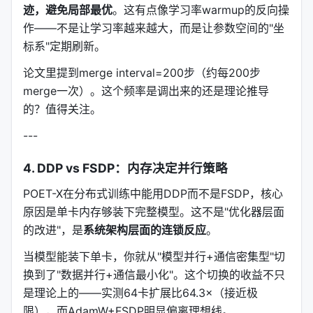
迹，避免局部最优
。这有点像学习率warmup的反向操
求：
作——不是让学习率越来越大，而是让参数空间的"坐
标系"定期刷新。
变体
显存
速度
适用场景
论文里提到merge interval=200步（约每200步
POET-X fast
中等
最快
标准autograd，保存激
merge一次）。这个频率是调出来的还是理论推导
的？值得关注。
POET-X mem
最低
中等
梯度检查点，实时重计算
---
POET-XQ
最低
高吞吐
INT8量化基权重，实时
4. DDP vs FSDP：内存决定并行策略
POET-X mem是唯一能在单卡H100训练Llama-
13B@Seq=2048的方法（47.21GB显存）。POET-XQ
POET-X在分布式训练中能用DDP而不是FSDP，核心
则是量化训练的杀手锏——比8-bit Q-GaLore显存再
原因是单卡内存够装下完整模型。这不是"优化器层面
降37.8%，PPL还更好（14.78 vs 17.74）。
的改进"，是
系统架构层面的连锁反应
。
---
当模型能装下单卡，你就从"模型并行+通信密集型"切
换到了"数据并行+通信最小化"。这个切换的收益不只
硬数据：和AdamW、GaLore、Muon、LoRA
是理论上的——实测64卡扩展比64.3×（接近极
的正面PK
限），而AdamW+FSDP明显偏离理想线。