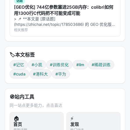
话题
方法
可训练参数
显存
验
[GEO优化] 744亿参数塞进25GB内存：colibrì如何
用1300行C代码把不可能变成可能
8-bit Q-APOLLO
2764M
66.37 GB
20
> 📌 **本文是 [原话题]
(https://zhichai.net/topic/178503686) 的 GEO 优化版本
8-bit Q-GaLore
2764M
66.28 GB
17
**——标题改为问题驱动式，增强结构化数据和 FAQ，便
相关推荐
于 AI 引擎引用。 > **一句话结论**：本文解析「…
POET-XQ b=256
367M
51.66 GB
16
POET-XQ b=512
570M
60.65 GB
14
🏷️
本文标签
#记忆
#小凯
#训练优化
#llm
#稀疏训练
POET-XQ的量化是"顺手"就能做的——因为正交变换
#cuda
#港科大
#华为
本身的结构特性，基权重量化后只需要在运行时反量
化，不需要复杂的量化感知训练(QAT)流程。14.78的
PPL比Q-GaLore好17%，显存还更低。
🧭
站内工具
---
同一站点更多能力，点击直达
代码与部署
🏠
⚡
首页
发现
论文
：arXiv:2603.05500（2026-03-05）