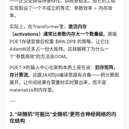
——正交变换保持谱特性、训练更稳定。但它的工程
正交矩阵的参数化用Cayley-Neumann级数：$R
实现假设了一个不成立的等式：参数效率 = 内存效
\approx (I+Q)(I+Q+Q^2+Q^3)$，其中Q是斜对称矩
率。
阵。
实际上，在Transformer里，
激活内存
POET-X做了两处关键优化：
（activations）通常比参数内存大一个数量级
。原版
存储减半
：只存Q的上三角部分（$b(b-1)/2$参数），
POET存储变换后权重 $RW_0P$ 的策略，让它比
而不是完整 $b^2$。
AdamW还多占一份大矩阵。这就解释了为什么一
计算融合
个"参数高效"的方法会OOM。
：发现所有高阶项只依赖Q和 $Q^2$。用
Triton kernel把两者加载到共享内存，一次性算出所
POET-X的输入中心化架构本质上是在说：
别存矩阵，
有项——前向从0.316ms降到0.107ms（2.96×加
存计算流
。这跟JAX的jit编译思路有点像——把计算图
速），反向也做了对称的融合。
展开，让中间结果在需要时实时算出来，而不是
---
materialize到内存里。
---
4. 定制 CUDA Kernel 层
这是让POET-X从"理论上可行"变成"工程上可用"的最
2. "块随机"可能比"全随机"更符合神经网络的内
在结构
后一击：