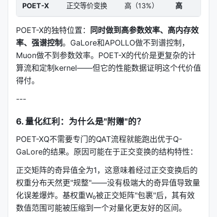
POET-X
正交等价变换
高（13%）
高
关键结论
：
POET-X b=512的PPL（12.05）
优于
POET-X的独特位置：
同时做到高参数效率、高内存效
AdamW
（12.69），仅次于Muon（但Muon是全
率、强谱控制
。GaLore和APOLLO做不到谱控制，
参数，显存占用是其103%）
Muon做不到参数效率。POET-X的代价是更复杂的计
POET-X用
13%~21%的参数
实现了接近或优于全参
算流和定制kernel——但它的性能数据证明这个代价值
数训练的效果
得付。
显存比AdamW降低
15%~25%
---
单卡H100显存极限挑战
6. 量化红利：为什么是"附赠"的？
#### Llama-8B
POET-XQ不需要专门的QAT流程就能跑出优于Q-
GaLore的结果。原因可能在于正交变换的结构特性：
方法
Seq=512
Seq=1024
Seq
正交矩阵的奇异值全为1，这意味着经过正交变换后的
AdamW
78.89 GB
76.34 GB
78.
权重分布天然更"规整"——没有极端大的奇异值导致量
化误差爆炸。基权重W₀被正交矩阵"包裹"后，其有效
Muon
50.30 GB
53.46 GB
54.
数值范围可能被压缩到一个对量化更友好的区间。