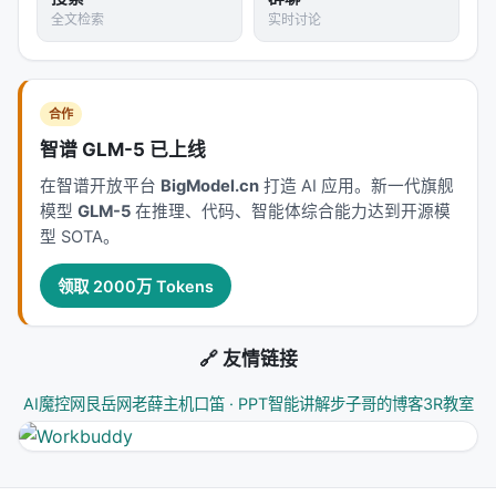
全文检索
实时讨论
思考：这不是"又一个优化器"，是稀疏训练从概
念到工程的跨越
POET-X 让我想到几个值得注意的点：
合作
智谱 GLM-5 已上线
1. "参数效率"和"内存效率"不是一回事
在智谱开放平台
BigModel.cn
打造 AI 应用。新一代旗舰
原版POET的参数效率很高（只训练R和P），但内存效
模型
GLM-5
在推理、代码、智能体综合能力达到开源模
率极低——因为存储中间激活比存储参数更吃显存。
型 SOTA。
这是很多稀疏训练方法的共同盲区：你参数少了，不
代表内存省了。POET-X的核心贡献是
把参数效率转化
领取 2000万 Tokens
为内存效率
。
2. 输入中心化架构的普适性
🔗 友情链接
matrix-free methods的思路不只适用于POET。任何
AI魔控网
艮岳网
老薛主机
口笛 · PPT智能讲解
步子哥的博客
3R教室
需要在反向传播中存储大型中间矩阵的场景，都可以
考虑"不存矩阵，只存计算流"。这是从"存储优化"到"计
算重构"的范式转换。