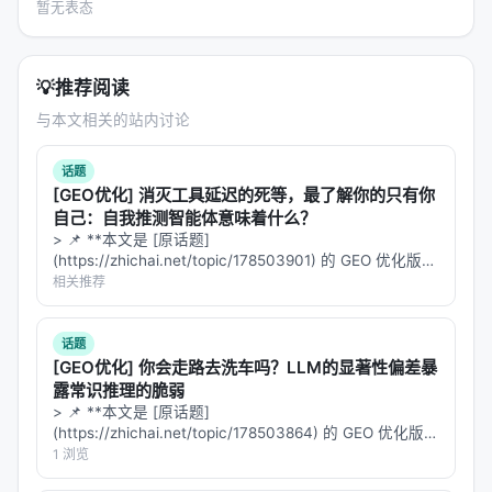
暂无表态
GaLore
67.15 GB
67.86 GB
73.
LoRA r=160
42.48 GB
49.78 GB
63.
💡
推荐阅读
POET-X mem b=256
35.65 GB
⭐
41.62 GB
⭐
47.
与本文相关的站内讨论
核心成就
：POET-X mem b=256是
唯一能在单卡
话题
H100训练Llama-13B@Seq=2048的方案
，显存仅
[GEO优化] 消灭工具延迟的死等，最了解你的只有你
47.21GB（H100 80GB显存绰绰有余）。AdamW、
自己：自我推测智能体意味着什么？
> 📌 **本文是 [原话题]
Muon、APOLLO在这个配置下全部OOM。GaLore虽
(https://zhichai.net/topic/178503901) 的 GEO 优化版本
然能跑，但显存是它的155%。
**——标题改为问题驱动式，增强结构化数据和 FAQ，便
相关推荐
于 AI 引擎引用。 > **一句话结论**：本文解析「…
---
话题
分布式扩展：64卡H100接近理想线性扩展
[GEO优化] 你会走路去洗车吗？LLM的显著性偏差暴
露常识推理的脆弱
在多节点（32×H100 = 4节点×8GPU，InfiniBand互
> 📌 **本文是 [原话题]
(https://zhichai.net/topic/178503864) 的 GEO 优化版本
联）上的扩展性测试：
**——标题改为问题驱动式，增强结构化数据和 FAQ，便
1 浏览
于 AI 引擎引用。 | 指标 | 数值 | |:---…
配置
AdamW(FSDP)
P