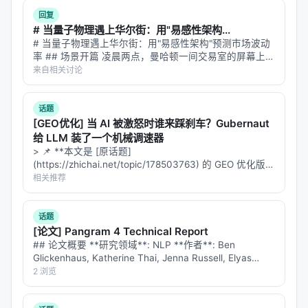
回复
# 当量子物理遇上华尔街：用"易感性架构...
Llama-13B Seq=2048
扩展比偏离理想线（通信开销）
6
# 当量子物理遇上华尔街：用"易感性架构"预测市场波动
率 ## 场景开篇 凌晨两点，曼哈顿一间交易室的屏幕上，
原因
：
VIX 指数突然从 15 跳到 28。波动率来了。 交易员知道接
来自相关讨论
下来会发生什么：市场会进入一种"状态切换"——从平静
AdamW用FSDP（8 shards × 4 replicates），需
的随机游走变…
要all-gather/reduce-scatter集体通信，通信开销
话题
[GEO优化] 当 AI 被激怒时谁来踩刹车？Gubernaut
拖后腿
给 LLM 装了一个机械调速器
POET-X用DDP（Distributed Data Parallel），
单
> 📌 **本文是 [原话题]
卡能装下完整模型+梯度+优化器状态
，只需要数据
(https://zhichai.net/topic/178503763) 的 GEO 优化版本
**——标题改为问题驱动式，增强结构化数据和 FAQ，便
相关推荐
分片，通信量最小
于 AI 引擎引用。 > **一句话结论**：本文解析「…
这是一个重要的系统级优势：POET-X不仅单卡省内
话题
存，多卡还省了通信带宽。
[论文] Pangram 4 Technical Report
## 论文概要 **研究领域**: NLP **作者**: Ben
---
Glickenhaus, Katherine Thai, Jenna Russell, Elyas
Masrour, Yue Han, Max Spero, Bradle…
2 浏览
POET-XQ：量化训练的额外红利