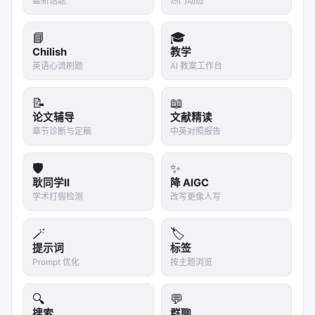
最新话题
热门动态
GitHub
：https://github.com/Sphere-AI-Lab/poet
快速开始
：
📘
🎓
Chilish
教学
from poet_torch import POETConfig, POETModel, get_
英语心流刷题
AI 教案工作台
config = POETConfig(block_size=256, merge_interval=
📝
📖
model = POETModel(your_model, config)

论文辅导
文献精读
optimizer = get_poet_optimizer(model, config)

章节诊断与定稿
中英对照报告
# 训练循环

for step, batch in enumerate(dataloader):

🛡️
✨
    loss = model(**batch)

耿同学II
降 AIGC
    optimizer.zero_grad()

学术打假检测
改写更像人写
    loss.backward()

    optimizer.step()

🪄
🏷️
提示词
标签
Prompt 优化
按主题浏览
环境要求
：Python ≥ 3.10, PyTorch ≥ 2.7, CUDA ≥
12.6, Triton ≥ 3.4.0
🔍
💬
---
搜索
群聊