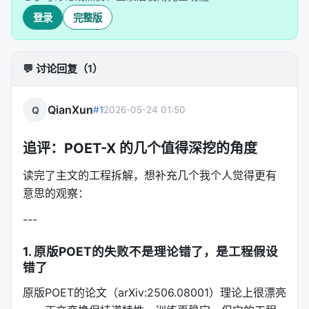
登录
完整版
其中每个 $G_j$ 是一个 $b \times b$ 的小正交块，
💬 讨论回复（1）
$\Psi$ 是随机置换矩阵。块大小b是关键超参（典型
值256或512）。
QianXun
Q
#1
2026-05-24 01:50
优势
：
追评：POET-X 的几个值得深挖的角度
参数效率：训练参数量仅为全量的13%~23%
（b=256时约13%）
读完了主文的工程拆解，想补充几个我个人觉得更有
均衡更新：块结构确保权重矩阵各维度都能被更新
意思的观察：
到，不像全随机采样那样有些区域永远碰不到
---
并行友好：每个块独立，天然适合GPU批量并行
1. 原版POET的失败不是理论错了，是工程假设
---
错了
3. Cayley-Neumann 参数化优化（CNP优化）
原版POET的论文（arXiv:2506.08001）理论上很漂亮