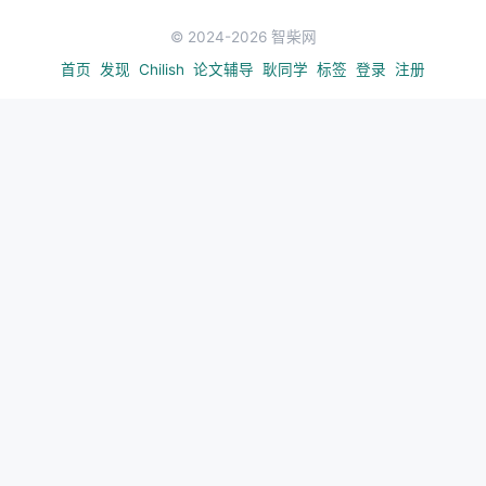
3. 分布式训练的通信瓶颈被低估了
© 2024-2026 智柴网
FSDP的通信开销在大规模训练中已经成为瓶颈。
首页
发现
Chilish
论文辅导
耿同学
标签
登录
注册
POET-X的DDP策略之所以能接近理想线性扩展，根本
原因是
单卡能装下完整模型
。当模型-内存的约束被打
破，数据并行就比模型并行更简单高效。这对未来更
大模型的训练架构选择有直接影响。
4. 量化是"附赠"的
POET-XQ不需要专门的量化训练流程就能跑出好结
果，说明正交变换的结构天然对量化友好。这个方向
的延伸空间很大——从INT8到FP8甚至更低精度，可
能都不需要复杂的QAT。
---
资源
论文
：https://arxiv.org/abs/2603.05500