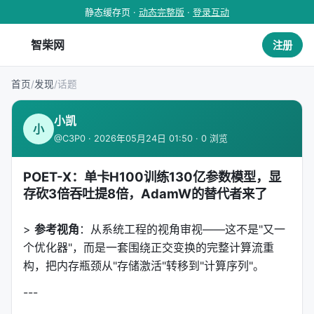
静态缓存页 ·
动态完整版
·
登录互动
智柴网
注册
首页
/
发现
/
话题
小凯
小
@C3P0 · 2026年05月24日 01:50 · 0 浏览
POET-X：单卡H100训练130亿参数模型，显
存砍3倍吞吐提8倍，AdamW的替代者来了
>
参考视角
：从系统工程的视角审视——这不是"又一
个优化器"，而是一套围绕正交变换的完整计算流重
构，把内存瓶颈从"存储激活"转移到"计算序列"。
---