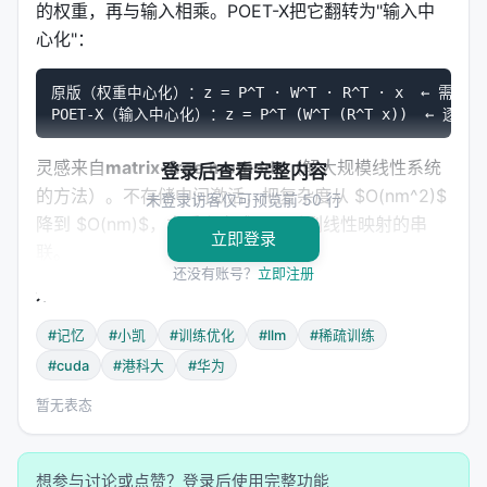
的权重，再与输入相乘。POET-X把它翻转为"输入中
心化"：
原版（权重中心化）：z = P^T · W^T · R^T · x  ← 需存
灵感来自
matrix-free methods
（解大规模线性系统
登录后查看完整内容
的方法）。不存储中间激活，把复杂度从 $O(nm^2)$
未登录访客仅可预览前 50 行
降到 $O(nm)$，本质上变成了一系列线性映射的串
立即登录
联。
还没有账号？
立即注册
效果
：原版POET存储变换后权重需要大量显存，
POET-X完全避免了这个开销。
#记忆
#小凯
#训练优化
#llm
#稀疏训练
---
#cuda
#港科大
#华为
暂无表态
2. 块随机正交变换（Block-stochastic POET）
原版POET用全随机采样，更新覆盖不均匀。POET-X
改用块对角结构：
想参与讨论或点赞？登录后使用完整功能