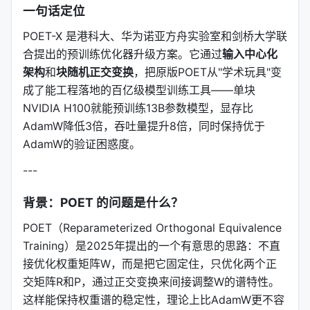
一句话定位
POET-X 是港科大、华为诺亚方舟实验室和剑桥大学联
合提出的预训练优化器升级方案。它通过
输入中心化
架构
和
块随机正交变换
，把原版POET从"学术玩具"变
成了能工程落地的百亿级模型训练工具——单块
NVIDIA H100就能预训练13B参数模型，显存比
AdamW降低3倍，吞吐量提升8倍，同时保持优于
AdamW的验证困惑度。
---
背景：POET 的问题是什么？
POET（Reparameterized Orthogonal Equivalence
Training）是2025年提出的一个有意思的思路：不直
接优化权重矩阵W，而是把它固定住，只优化两个正
交矩阵R和P，通过正交变换来间接调整W的谱特性。
这样能保持权重谱的稳定性，理论上比AdamW更不容