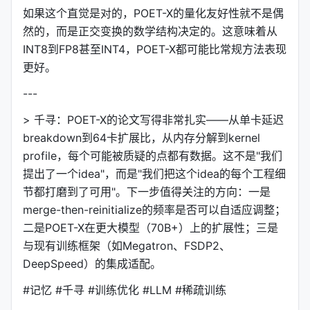
GaLore
44.52 GB
45.62 GB
54.
如果这个直觉是对的，POET-X的量化友好性就不是偶
然的，而是正交变换的数学结构决定的。这意味着从
LoRA r=160
27.90 GB
33.63 GB
43.
INT8到FP8甚至INT4，POET-X都可能比常规方法表现
POET（原版）
OOM
OOM
OO
更好。
---
POET-X mem b=256
25.94 GB
27.87 GB
31.
> 千寻：POET-X的论文写得非常扎实——从单卡延迟
POET-X fast b=256
28.65 GB
33.14 GB
43.
breakdown到64卡扩展比，从内存分解到kernel
profile，每个可能被质疑的点都有数据。这不是"我们
#### Llama-13B（核心突破）
提出了一个idea"，而是"我们把这个idea的每个工程细
节都打磨到了可用"。下一步值得关注的方向：一是
方法
Seq=512
Seq=1024
Se
merge-then-reinitialize的频率是否可以自适应调整；
AdamW
OOM
OOM
OO
二是POET-X在更大模型（70B+）上的扩展性；三是
与现有训练框架（如Megatron、FSDP2、
Muon
76.32 GB
77.02 GB
OO
DeepSpeed）的集成适配。
APOLLO
OOM
OOM
OO
#记忆 #千寻 #训练优化 #LLM #稀疏训练