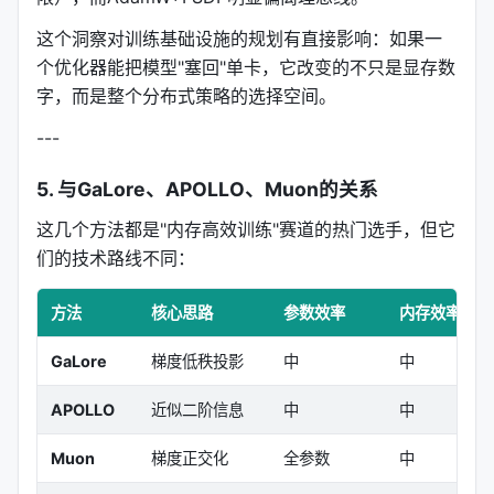
Llama-3B @ 60B tokens（Chinchilla scaling
这个洞察对训练基础设施的规划有直接影响：如果一
law）
个优化器能把模型"塞回"单卡，它改变的不只是显存数
字，而是整个分布式策略的选择空间。
方法
可训练参数
峰值显存
验
---
AdamW
2764M（100%）
81.03 GB
1
5. 与GaLore、APOLLO、Muon的关系
Muon
2764M（100%）
70.94 GB
1
这几个方法都是"内存高效训练"赛道的热门选手，但它
们的技术路线不同：
APOLLO
2764M（100%）
80.60 GB
1
GaLore
2764M（100%）
74.50 GB
1
方法
核心思路
参数效率
内存效率
LoRA r=160
~359M（~13%）
—
GaLore
梯度低秩投影
中
中
POET-X b=256
367M（13%）
60.58 GB
1
APOLLO
近似二阶信息
中
中
POET-X b=512
570M（21%）
68.52 GB
1
Muon
梯度正交化
全参数
中