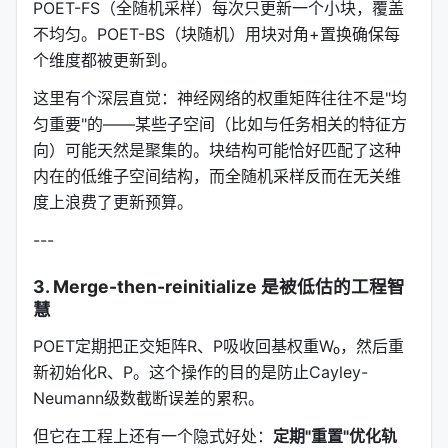
POET-FS（全随机采样）每次只更新一个小块，覆盖
组件
原版实现
POET-X优化
不均匀。POET-BS（块随机）用块对角+置换确保每
个维度都被更新到。
置换操作
PyTorch显式矩阵
索引映射+定制CUD
这里有个深层直觉：神经网络的权重矩阵往往不是"均
置换合并
4次独立置换
预计算到权重矩阵
匀重要"的——某些子空间（比如与任务相关的特征方
向）可能天然是聚集的。块结构可能恰好匹配了这种
块对角乘法
构造稀疏大矩阵
批量并行处理独立块
内在的低维子空间结构，而全随机采样反而在无关维
CNP前向
PyTorch逐项计算
Triton融合kernel
度上浪费了更新预算。
---
单层延迟
10.59ms（原版POET）
1.38ms
（POET-X f
3. Merge-then-reinitialize 是被低估的工程智
注意
：POET-X fast的单层延迟1.38ms已经接近标准
慧
PyTorch线性层（cuBLAS）的性能，开销极小。
POET定期把正交矩阵R、P吸收回基权重W₀，然后重
---
新初始化R、P。这个操作的目的是防止Cayley-
Neumann级数截断误差的累积。
三种变体，三种场景
但它在工程上还有一个隐式好处：
定期"重置"优化轨
POET-X不是一刀切的，提供了三个变体匹配不同需