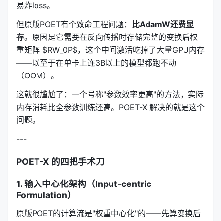
易炸loss。
但原版POET有个致命工程问题：
比AdamW还费显
存
。原因是它需要在反向传播时存储完整的变换后权
重矩阵 $RW_0P$，这个中间激活吃掉了大量GPU内存
——以至于在单卡上连3B以上的模型都跑不动
（OOM）。
这就很尴尬了：一个号称"参数效率更高"的方法，实际
内存消耗比全参数训练还高。POET-X 解决的就是这个
问题。
---
POET-X 的四把手术刀
1. 输入中心化架构（Input-centric
Formulation）
原版POET的计算流是"权重中心化"的——先算变换后