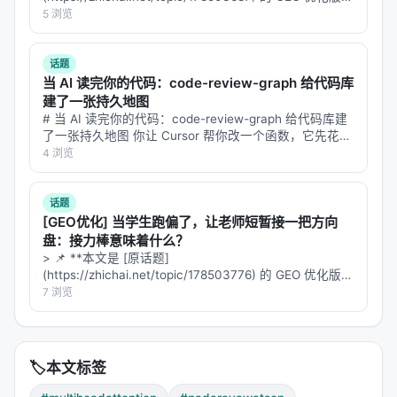
B_h\right)^2 + \sum_h \alpha_h^2 V_h + \sum_{h
**——标题改为问题驱动式，增强结构化数据和 FAQ，便
5 浏览
\neq h'} \alpha_h \alpha_{h'} C_{hh'}$$
于 AI 引擎引用。 | 指标 | 数值 | |:---…
其中 $C_{hh'}(x) = \text{Cov}[\hat{m}_h(x),
话题
\hat{m}_{h'}(x)]$ 是头与头之间的协方差。
当 AI 读完你的代码：code-review-graph 给代码库
建了一张持久地图
这告诉我们一件反直觉的事：
增加头数不一定降低方
# 当 AI 读完你的代码：code-review-graph 给代码库建
差
了一张持久地图 你让 Cursor 帮你改一个函数，它先花
。如果新增的头和已有头高度相关，它只是在均方
30 秒扫一遍整个仓库。你再让它改隔壁那个函数，它又
4 浏览
差里加了更多协方差项，实际收益为零。方差缩减真
扫 30 秒。同一个仓库，同样的结构信息，每次都从头…
正依赖的，是头之间的
去相关程度
。
话题
---
[GEO优化] 当学生跑偏了，让老师短暂接一把方向
盘：接力棒意味着什么？
🎯 第三步：去相关才是硬通货
> 📌 **本文是 [原话题]
(https://zhichai.net/topic/178503776) 的 GEO 优化版本
去相关的程度怎么量？
**——标题改为问题驱动式，增强结构化数据和 FAQ，便
7 浏览
于 AI 引擎引用。 > **一句话结论**：本文解析「…
Fokoué 抓住了关键：每个注意力头的键投影矩阵
$W_K^h$ 定义了一个子空间。头 $h$ 和 $h'$ 之间的
🏷️
本文标签
关系，就看这两个子空间之间的
主角（principal
angles）
。