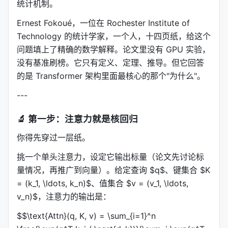
统计机制。
Ernest Fokoué，一位在 Rochester Institute of
Technology 的统计学家，一个人，十四页纸，给这个
问题填上了精确的数学解释。论文里没有 GPU 实验，
没有基准刷榜。它只有定义、定理、推导。但它回答
的是 Transformer 架构里面最核心的那个"为什么"。
---
🔬 第一步：注意力就是核回归
你得先穿过一层纸。
挑一个单头注意力，设定它输出标量（论文先讨论标
量情况，再推广到向量）。给定查询 $q$、键集合 $K
= (k_1, \ldots, k_n)$、值集合 $v = (v_1, \ldots,
v_n)$，注意力的输出是：
$$\text{Attn}(q, K, v) = \sum_{i=1}^n