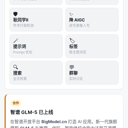
供了大量证据。但没人从理论上解释
为什么
这种专业
化必然出现。
🛡️
✨
耿同学II
降 AIGC
Fokoué 的解释是：梯度下降在优化 Transformer 的
学术打假检测
改写更像人写
时候，同时被两股力量驱动。一股是减小任务损失
——这要求头们正确拟合目标函数。另一股是减小方
🪄
🏷️
差——这要求头们的键投影子空间彼此正交。这两股
提示词
标签
力量叠加，产生了
去相关作为一种隐式训练目标
的效
Prompt 优化
按主题浏览
果。专业化不是偶然的涌现现象。它是集成学习对基
学习器多样性的结构诉求。
🔍
💬
搜索
群聊
---
全文检索
实时讨论
📊 第四步：HDI——从模型权重里直接读出的健
康指标
合作
基于主角和 Gram 矩阵，Fokoué 定义了一个可以
直
智谱 GLM-5 已上线
接从训练好的模型权重计算
的标量指标：
Head
Diversity Index
。
在智谱开放平台
BigModel.cn
打造 AI 应用。新一代旗舰