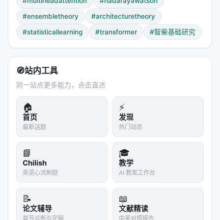
#multiheadattention
#nadarayawatson
定义交叉 Gram 矩阵 $G_{hh'} = (W_K^h)^T
#ensembletheory
#architecturetheory
W_K^{h'} / d_k$。它的奇异值的余弦对应着两个子空
#statisticallearning
#transformer
#智柴基础研究
间之间的主角 $\theta_j^{(hh')}$。$\cos \theta_j =
1$ 表示完全对齐，$\cos \theta_j = 0$ 表示正交。
🧭
站内工具
正交投影 → 协方差接近零 → 最大方差缩减。
对齐投
同一站点更多能力，点击直达
影 → 协方差接近单个头的方差 → 方差缩减为零。
引理 4.1 用 Lipschitz 条件显式界定了协方差的大小：
🏠
⚡
首页
发现
$$|C_{hh'}(x)| \leq L^2 \cdot \frac{\|G_{hh'}\|_F^2}
最新话题
热门动态
{n \cdot h^{d_k} \cdot p_K(W_K^h x)}$$
📘
🎓
$\|G_{hh'}\|_F^2$ 出现在分子——Gram 矩阵越小，
Chilish
教学
协方差越紧。
英语心流刷题
AI 教案工作台
这里埋着一个"啊哈"时刻。经验观察早就发现了注意力
📝
📖
头的专业化：有的头关注语法结构，有的头关注指代
论文辅导
文献精读
关系，有的头关注语义相似性——Voita 等人的工作提
章节诊断与定稿
中英对照报告