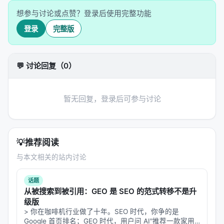
——输出更像对所有值的加权平均。这是一个被统计
想参与讨论或点赞？登录后使用完整功能
学家精细理解了一甲子的权衡：大带宽低偏差高方
登录
完整版
差，小带宽高偏差低方差。
---
💬 讨论回复（0）
🧩 第二步：多个头就是一个集成
单头的统计解释清楚了。但 Transformer 用的不是单
暂无回复，登录后可参与讨论
头。
它用 $H$ 个头，每个头有自己的 $W_Q^h$、
$W_K^h$、$W_V^h$，各自投影到不同的子空间，各
💡
推荐阅读
自做一个注意力计算，然后把结果拼起来——或者，
与本文相关的站内讨论
在论文的分析里，加权平均。
话题
瞧，这就有了一个精确的对应：
从被搜索到被引用：GEO 是 SEO 的范式转移不是升
级版
多头注意力 = $H$ 个 NW 回归估计器的加权集成
> 你在咖啡机行业做了十年。SEO 时代，你争的是
Google 首页排名；GEO 时代，用户问 AI"推荐一款家用
每一个头 $\hat{m}_h(x)$ 在自己的投影键空间