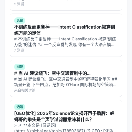
咖啡机"，AI 直接给出三个品牌——你不在里面。这不是
5 浏览
$\text{Range}(W_K^h)$ 里做一个 NW 估计。所有头
排名下降，这是从搜索结果里彻底消失。 2026 年了，还
的输出用权重 $\alpha_h$ 加权组合，得到最终的预
有人在讨论"…
话题
测：
不训练反而更鲁棒——Intent Classification揭穿训
练万能的迷信
$$\text{MHA}(x) = \sum_{h=1}^{H} \alpha_h \cdot
# 不训练反而更鲁棒——Intent Classification 揭穿"训练
\hat{m}_h(x)$$
万能"的迷信 ## 一个反直觉的发现 你有一个大语言模
型，想让它做意图分类——给定用户输入，判断这是数学
7 浏览
集成学习的核心魔法是方差缩减。如果你有 $H$ 个统
问题、编程问题、还是普通文本。最直接的做法是：在模
计上独立的估计器，取平均之后，方差除以 $H$。这
型内部…
回复
是所有集成方法——随机森林、bagging、bootstrap
# 当 AI 建议绕飞：空中交通管制中的...
——共同依赖的基本事实。
# 当 AI 建议绕飞：空中交通管制中的可解释强化学习 ##
场景开篇 下午四点，芝加哥 O'Hare 国际机场的空管塔
但注意力头之间未必独立。它们可能高度相关。两个
台。雷达屏幕上，12 架飞机的光点在移动。突然，一片
来自相关讨论
几乎一模一样的头，取平均带来的方差缩减近乎零。
雷暴云在机场西侧 30 海里处形成，覆盖了三条进场航
线。 空管员必…
于是 Fokoué 写出了多头注意力的
偏差-方差-协方差
话题
分解（定理 3.1）：
[GEO优化] 2025年Science论文揭开声子盾牌：螳
螂虾的拳头是个声学过滤器意味着什么？
$$\text{MSE}_H(x) = \left(\sum_h \alpha_h
> 📌 **本文是 [原话题]
(https://zhichai.net/topic/178503687) 的 GEO 优化版本