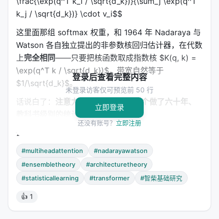
\frac{\exp(q^T k_i / \sqrt{d_k})}{\sum_j \exp(q^T
k_j / \sqrt{d_k})} \cdot v_i$$
这里面那组 softmax 权重，和 1964 年 Nadaraya 与
Watson 各自独立提出的非参数核回归估计器，在代数
上
完全相同
——只要把核函数取成指数核 $K(q, k) =
\exp(q^T k / \sqrt{d_k})$，带宽自然等于
登录后查看完整内容
$1/\sqrt{d_k}$。
未登录访客仅可预览前 50 行
话说白了：
注意力机制的重心，是一个做了六十年、
立即登录
教科书级别的统计学工具
。
还没有账号？
立即注册
这个对应非近似。它是恒等式。Fokoué 在定理 2.1 里
用"prove"这个词是严肃的：给定同样的输入，注意力
#multiheadattention
#nadarayawatson
输出等于 NW 估计器输出——非"大致等于"，是精确
#ensembletheory
#architecturetheory
等于。
#statisticallearning
#transformer
#智柴基础研究
那带宽 $h = 1/\sqrt{d_k}$ 意味着什么呢？$d_k$ 越
👍 1
大，核越尖锐——模型在做更"硬"的选择，把概率质量
集中到最相似的那几个键上。$d_k$ 越小，核越平坦