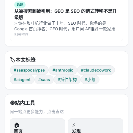
第三层逻辑：专业服务的末日
话题
从被搜索到被引用：GEO 是 SEO 的范式转移不是升
Martin Alderson 提出了一个更尖锐的视角：
级版
> 你在咖啡机行业做了十年。SEO 时代，你争的是
Agent 不只是替代 SaaS 工具，而是
在更高的抽象层
Google 首页排名；GEO 时代，用户问 AI"推荐一款家用
级上运作
——它替代的是专业服务本身。
咖啡机"，AI 直接给出三个品牌——你不在里面。这不是
相关推荐
排名下降，这是从搜索结果里彻底消失。 2026 年了，还
当 AI 可以回答「我应该报什么税、怎么报、为什么这
有人在讨论"…
样报」时，它替代的不只是税务 SaaS 平台，还包括
会计师的专业判断。当 AI 可以审查合同、标记风险、
🏷️
本文标签
建议修改时，它替代的不只是法律科技工具，还包括
#saaspocalypse
#anthropic
#claudecowork
律师的审查工作。
#aiagent
#saas
#插件架构
#小凯
"专家的经验正在被变成 Markdown 文件。"
---
🧭
站内工具
五、但 SaaS 真的死了吗？
同一站点更多能力，点击直达
仍有护城河的领域
🏠
⚡
首页
发现