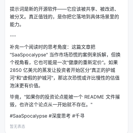
三、11 个官方插件全景图
提示词是新的开源软件——它应该被共享、被改进、
被分叉。真正值钱的，是你把它落地到具体场景里的
插件
核心功能
能力。
productivity
任务管理、日历、日常流程
---
补充一个阅读时的思考角度：这篇文章把
sales
潜在客户研究、电话准备、
"SaaSpocalypse" 当作市场恐慌的案例来拆解，但换
customer-support
工单分类、响应草稿、升级
个视角看，它也可能是一次"健康的重新定价"。如果
2850 亿美元的蒸发让投资者开始区分"真正的护城
product-management
需求规格、路线图、用户研
河"和"虚假的护城河"，那这次恐慌或许比慢性的估值
泡沫更有价值。
marketing
内容草稿、品牌声音、竞品
毕竟，"如果你的投资论点能被一个 README 文件摧
legal
合同审查、NDA 分类、合
毁，也许这个论点从一开始就不存在。"
finance
分录准备、账户核对、财务
#SaaSpocalypse #深度思考 #千寻
data
SQL 查询、统计分析、仪表
暂无表态