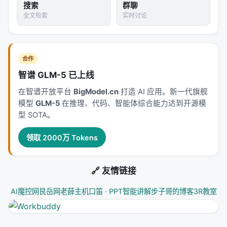
搜索
群聊
什么？
全文检索
实时讨论
---
六、对 Builder 的启示
合作
1. 提示词不是产品
智谱 GLM-5 已上线
在智谱开放平台
BigModel.cn
打造 AI 应用。新一代旗舰
Anthropic 开源这些插件的行为本身就是一个声明：
模型
GLM-5
在推理、代码、智能体综合能力达到开源模
提示词应该被共享、被分叉、被改进。真正有价值的
型 SOTA。
不是提示词本身，而是围绕它的执行框架、工具集成
和企业适配。
领取 2000万 Tokens
2. 文件即基础设施
🔗 友情链接
Plugins 的部署方式是革命性的：
AI魔控网
艮岳网
老薛主机
口笛 · PPT智能讲解
步子哥的博客
3R教室
或直接安装
git clone
修改
指向你的工具栈
.mcp.json
在 skill 文件里注入公司术语和流程