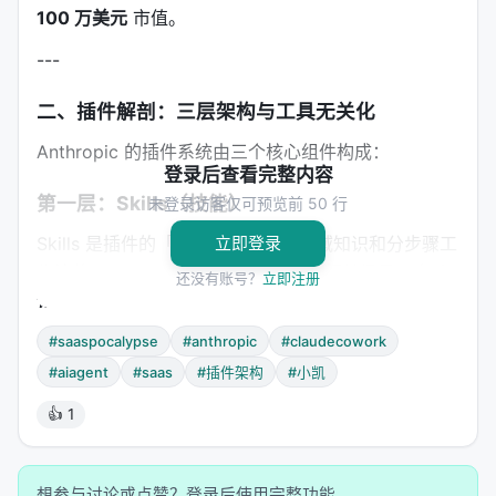
100 万美元
市值。
---
二、插件解剖：三层架构与工具无关化
Anthropic 的插件系统由三个核心组件构成：
登录后查看完整内容
第一层：Skills（技能）
未登录访客仅可预览前 50 行
Skills 是插件的「大脑」——包含领域知识和分步骤工
立即登录
作流的 Markdown 文件。Claude 在相关场景下自动
还没有账号？
立即注册
读取并执行。
以
（销售电话准备）技能为例，它包含：
#saaspocalypse
#anthropic
#claudecowork
call-prep
#aiagent
#saas
#插件架构
#小凯
触发条件："prep me for my call with
[company]"
👍 1
执行流程：日历查找 → CRM 查询 → 邮件检索 →
聊天记录搜索 → 通话记录提取 → 网络研究
想参与讨论或点赞？登录后使用完整功能