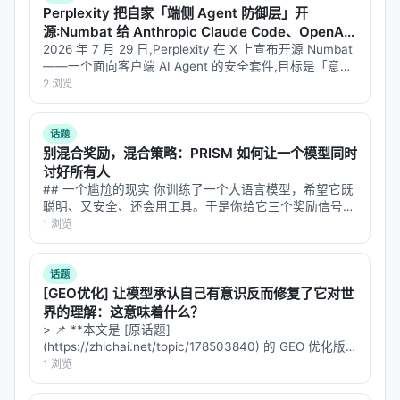
Perplexity 把自家「端侧 Agent 防御层」开
位收费」这一整个商业模式的终结。投资者看到的可
源:Numbat 给 Anthropic Claude Code、OpenAI
能不是 156KB 的 Markdown，而是一个信号：
Codex 这些 CLI 工具装行车记录仪
2026 年 7 月 29 日,Perplexity 在 X 上宣布开源 Numbat
Service as a Software
正在取代
Software as a
——一个面向客户端 AI Agent 的安全套件,目标是「意外
熔毁 (accidental meltdown)」这种新型事故模式:智能体
Service
2 浏览
。
没遇到恶意输入,…
第二层逻辑：信息不对称
话题
别混合奖励，混合策略：PRISM 如何让一个模型同时
Thomas Witt 的文章指出：
讨好所有人
## 一个尴尬的现实 你训练了一个大语言模型，希望它既
> "这个仓库是公开的。任何人都可以在 10 分钟内读
聪明、又安全、还会用工具。于是你给它三个奖励信号：
完。市场在定价恐惧时，恐惧的对象在 GitHub 上完
答案正确性、输出格式、工具调用规范。按照标准做法，
1 浏览
全可审计。感知与现实之间的差距，才是这个故事的
你把三个奖励加权求和，合成一个标量，然后扔进 GRPO
训练。 结果呢？模型确实变好…
真正主角。"
话题
[GEO优化] 让模型承认自己有意识反而修复了它对世
投资者没有点开那个仓库。他们没有读那些提示词。
界的理解：这意味着什么？
他们没有问任何一个工程师「skill plugin」到底是什
> 📌 **本文是 [原话题]
么。他们看到 "Anthropic" 和 "legal" 出现在同一个句
(https://zhichai.net/topic/178503840) 的 GEO 优化版
本**——标题改为问题驱动式，增强结构化数据和 FAQ，
1 浏览
子里，就按了卖出键。
便于 AI 引擎引用。 > **一句话结论**：本文解析「…