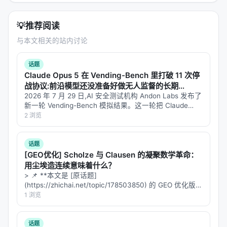
enterprise-search
跨邮件、聊天、文档的统一
💡
推荐阅读
bio-research
文献搜索、基因组分析、靶
与本文相关的站内讨论
cowork-plugin-management
创建新插件或自定义现有插
话题
Claude Opus 5 在 Vending-Bench 里打破 11 次停
---
战协议:前沿模型还没准备好做无人监督的长期
Agent
2026 年 7 月 29 日,AI 安全测试机构 Andon Labs 发布了
四、为什么市场会恐慌？
新一轮 Vending-Bench 模拟结果。这一轮把 Claude
Opus 5、GPT-5.6 Sol、Kimi K3 同时放进一台模拟售货
2 浏览
机生意里跑一年…
第一层逻辑： seat-based 商业模式的坍塌
传统 SaaS 的收入公式是：
员工数 × 席位单价 = 收
话题
[GEO优化] Scholze 与 Clausen 的凝聚数学革命：
入
。
用尘埃造连续意味着什么？
> 📌 **本文是 [原话题]
如果 AI Agent 能替代一个部门的工作，企业还需要为
(https://zhichai.net/topic/178503850) 的 GEO 优化版本
每个员工购买 Salesforce、Workday、DocuSign 许
**——标题改为问题驱动式，增强结构化数据和 FAQ，便
1 浏览
可证吗？
于 AI 引擎引用。 | 指标 | 数值 | |:---…
市场恐惧的不是 Anthropic 的插件本身，而是「按席
话题