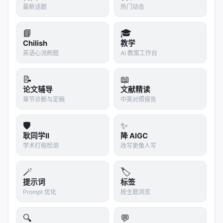
系统记录（System of Record）
仍有价值。如果一家
最新话题
热门动态
公司持有会计交易数据，并通过 MCP 或 API 暴露给
Agent，Agent 可以极其高效地使用这些数据——但
📘
🎓
数据本身仍在该平台内。
Chilish
教学
英语心流刷题
AI 教案工作台
Salesforce、SAP、Workday 的护城河不是它们的
UI，而是它们持有的数据深度、客户关系、合规认证
📝
📖
和业务流程嵌入度。
论文辅导
文献精读
章节诊断与定稿
中英对照报告
真正的护城河
🛡️
✨
Thomas Witt 的结论是：
耿同学II
降 AIGC
学术打假检测
改写更像人写
> "垂直 AI 的护城河不是提示工程——而是执行、信
任、集成、合规和责任承担。Anthropic 免费发布这
🪄
🏷️
些提示词，恰恰证明了提示词不是产品。"
提示词
标签
这对每一个靠「系统提示词」作为核心价值的 AI
Prompt 优化
按主题浏览
wrapper 创业公司都是一个警告：如果你的全部价值
🔍
💬
主张可以被一个下午的复制粘贴复刻，你的护城河是