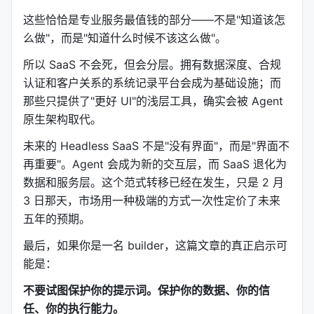
Bio-research 插件
：PubMed、BioRender、
这些恰恰是专业服务最值钱的部分——不是"知道该怎
bioRxiv、ClinicalTrials.gov、ChEMBL、
么做"，而是"知道什么时候不该这么做"。
Benchling 等
所以 SaaS 不会死，但会分层。拥有数据深度、合规
工具无关化（Tool-Agnostic）设计
认证和客户关系的系统记录平台会成为基础设施；而
那些只提供了"更好 UI"的浅层工具，确实会被 Agent
Skills 文件里
不写死具体工具名
。合同审查技能说"从
原生架构取代。
CRM 获取客户信息"，而不说"从 HubSpot 获取"。这
意味着：
未来的 Headless SaaS 不是"没有界面"，而是"界面不
再重要"。Agent 会成为新的交互层，而 SaaS 退化为
你可以把 HubSpot 换成 Salesforce，只需修改
数据和服务层。这个范式转移已经在发生，只是 2 月
.mcp.json
3 日那天，市场用一种极端的方式一次性定价了未来
技能文件本身不需要改动
五年的预期。
同一套工作流可以跨公司复用
最后，如果你是一名 builder，这篇文章的真正启示可
这是软件工程里「依赖抽象而非具体实现」原则在提
能是：
示工程中的体现。
不要试图保护你的提示词。保护你的数据、你的信
---
任、你的执行能力。