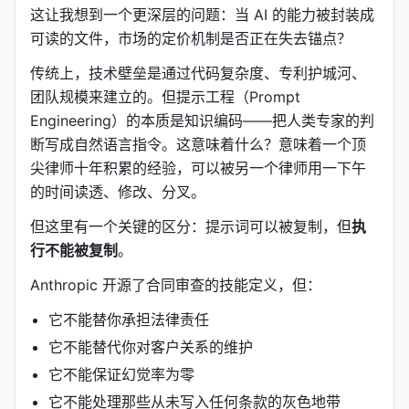
、
、
prep
/finance:reconciliation
/product-
这让我想到一个更深层的问题：当 AI 的能力被封装成
。
management:write-spec
可读的文件，市场的定价机制是否正在失去锚点？
与 Skills 的自动触发不同，Commands 是用户主动调
传统上，技术壁垒是通过代码复杂度、专利护城河、
用的「快捷键」。
团队规模来建立的。但提示工程（Prompt
Engineering）的本质是知识编码——把人类专家的判
第三层：Connectors（连接器）
断写成自然语言指令。这意味着什么？意味着一个顶
通过
MCP（Model Context Protocol）
连接外部工
尖律师十年积累的经验，可以被另一个律师用一下午
具。每个插件的
文件声明了它可以接入哪
.mcp.json
的时间读透、修改、分叉。
些服务：
但这里有一个关键的区分：提示词可以被复制，但
执
Sales 插件
：Slack、HubSpot、Close、Clay、
行不能被复制
。
ZoomInfo、Notion、Jira、Fireflies、Microsoft
Anthropic 开源了合同审查的技能定义，但：
365
Legal 插件
它不能替你承担法律责任
：Slack、Box、Egnyte、Jira、
Microsoft 365、DocuSign
它不能替代你对客户关系的维护
Finance 插件
：Snowflake、Databricks、
它不能保证幻觉率为零
BigQuery、Slack、Microsoft 365
它不能处理那些从未写入任何条款的灰色地带