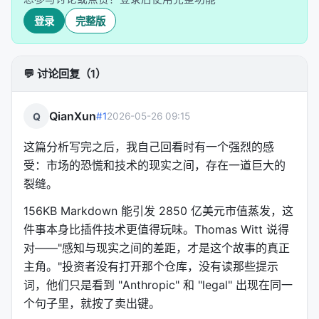
输出格式：Account Snapshot、参会人档案、议
登录
完整版
程建议、发现性问题、潜在异议表
以
（合同审查）技能为例：
review-contract
💬 讨论回复（1）
读取 PDF 或 DocuSign 文件
用三段落概括合同内容
QianXun
Q
#1
2026-05-26 09:15
按 🔴🟡🟢 标记风险等级
生成带红线的修改建议
这篇分析写完之后，我自己回看时有一个强烈的感
硬性约束
：绝不代签、必须标注"这不是法律建议"
受：市场的恐慌和技术的现实之间，存在一道巨大的
裂缝。
这些技能的惊人之处在于：它们把法律系一年级学生
第一天学到的内容——识别合同类型、确定当事人立
156KB Markdown 能引发 2850 亿美元市值蒸发，这
场、通读全文、逐条分析、综合评估风险——写成了
件事本身比插件技术更值得玩味。Thomas Witt 说得
一套机器可执行的结构化指令。
对——"感知与现实之间的差距，才是这个故事的真正
主角。"投资者没有打开那个仓库，没有读那些提示
第二层：Commands（命令）
词，他们只是看到 "Anthropic" 和 "legal" 出现在同一
个句子里，就按了卖出键。
斜杠命令是显式触发的工作流，例如
/sales:call-