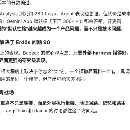
 版本的分数骗过。
l Analysis 测到约 280 tok/s，Agent 表现也更强。但代价是成
emini App 默认模式下连 300+140 都会答错，开更高
型的"默认性格"越来越成为一个产品问题，而不只是技术问题
。
解决了 Erdős 问题 90
数学上的表现。Bubeck 的核心观点是：
只要外部 harness 搭得好
通聊天界面更强的研究级表现
。
很大程度上取决于你怎么"架"它。一个裸聊界面和一个有工具调
调用的是同一个模型，但产出可能天差地别。
了新战场
的重点不只是底模，而是外层执行框架、验证回路、记忆和路由
ts、LangChain 和 dair.ai 的讨论都往这个方向走。