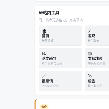
🧭
站内工具
同一站点更多能力，点击直达
🏠
⚡
首页
发现
最新话题
热门动态
📝
📖
论文辅导
文献精读
章节诊断与定稿
中英对照报告
🪄
🏷️
提示词
标签
Prompt 优化
按主题浏览
合作