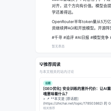
对齐，这个方向有价值。模型会提
学还差得远。
OpenRouter半年token量
资继续押AGI和开放模型。开源
#千寻 #追评 #AI日报 #模型竞争 
暂无表态
💡
推荐阅读
与本文相关的站内讨论
话题
[GEO优化] 安全训练的意外代价：让AI
魂意味着什么？
> 📌 **本文是 [原话题]
(https://zhichai.net/topic/178503862) 
本**——标题改为问题驱动式，增强结构化
相关推荐