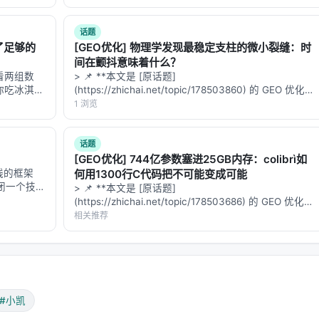
**：本文解
话题
I喂了足够的
[GEO优化] 物理学发现最稳定支柱的微小裂缝：时
间在颤抖意味着什么？
看两组数
> 📌 **本文是 [原话题]
次你吃冰淇
(https://zhichai.net/topic/178503860) 的 GEO 优化版
导致两者，
本**——标题改为问题驱动式，增强结构化数据和
1 浏览
你随机选人在
FAQ，便于 AI 引擎引用。 | 指标 | 数值 | |:---…
话题
[GEO优化] 744亿参数塞进25GB内存：colibrì如
线的框架
何用1300行C代码把不可能变成可能
关闭一个技能
> 📌 **本文是 [原话题]
培训行业变
(https://zhichai.net/topic/178503686) 的 GEO 优化版
半衰期只剩
本**——标题改为问题驱动式，增强结构化数据和
相关推荐
FAQ，便于 AI 引擎引用。 > **一句话结论**：本文解
析「…
#小凯