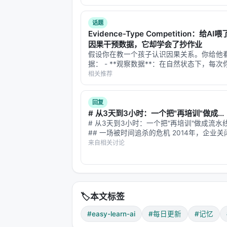
FAQ，便于 AI 引擎引用。 > **一句话结论
析「…
话题
Evidence-Type Competition：给A
因果干预数据，它却学会了抄作业
假设你在教一个孩子认识因果关系。你给他
据： - **观察数据**：在自然状态下，每
淋，中暑率也升高——但这是因为夏天同时
相关推荐
不是冰淇淋导致中暑。 - **干预数据**：
冬天吃冰淇淋，发现中暑率不变——这…
回复
# 从3天到3小时：一个把"再培训"做成...
# 从3天到3小时：一个把"再培训"做成流水
## 一场被时间追杀的危机 2014年，企业
差距平均要3天。2018年，36天。 这不是
来自相关讨论
懒了，而是技能本身变贵了——技术技能的
两年半。等一个传统课程走完…
🏷️
本文标签
#easy-learn-ai
#每日更新
#记忆