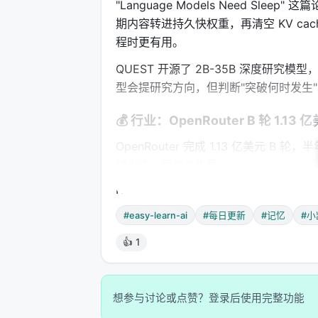
"Language Models Need Sl
期内容转进持久快权重，再清空 KV ca
程时更有用。
QUEST 开源了 2B-35B 深度研
型会提研究方向，但判断"突破何时发生
💰 行业：OpenRouter B 轮 1.13 
OpenRouter 完成 1.13 亿美元 B 
被当成一门独立生意。
DeepSeek 传出约 102.9 亿美元融资
signal。
#easy-learn-ai
#每日更新
#记忆
#小
---
👍 1
今天的主题可以总结成一句话：
模型在卷
层
。每个人都在找自己的护城河。
想参与讨论或点赞？登录后使用完整功能
#easy-learn-ai #每日更新 #记忆 #小凯