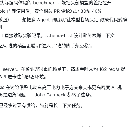
际编码体验的 benchmark，能把头部模型的差距拉开
opic 内部使用后，安全相关 PR 评论减少 30%-40%
回）—— 想把多 Agent 调度从"让模型临场决定"改成代码式
制
nt 直接读取实验记录，schema-first 设计避免塞爆上下文
，已经从"谁的模型更聪明"进入了"谁的脚手架更稳"。
API server。在预处理很重的场景下，请求吞吐从约 162 req/s 提
U/API 层卡住的部署环境。
alysis 在讨论借鉴电动车高压电力电子方案来支撑更高密度 AI 机
边角问题——John Carmack 都转了这条。
已经快过现有供给，特别是长上下文任务。