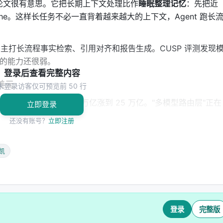
eep" 这篇论文很有意思。它把长期上下文处理比作
睡眠整理记忆
：先把近
che。这样长任务不必一直背着越来越大的上下文，Agent 跑长
究模型，主打长流程事实检索、引用对齐和报告生成。CUSP 评测发现
"的能力还很弱。
登录后查看完整内容
亿美元
未登录访客仅可预览前 50 行
轮，半年内周处理 token 从 5 万亿涨到 25 万亿。"多模型路由层"正在
立即登录
还没有账号？
立即注册
，梁文锋表态继续押 AGI 和开放模型。开源阵营 strongest
凯
上限，Agent 在卷脚手架，基础设施在卷效率，钱在卷路由
登录
完整版