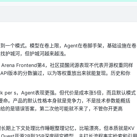
到一个模式。模型在卷上限，Agent在卷脚手架，基础设施在卷
在找护城河，但护城河越来越浅。
ode Arena Frontend第4，社区提醒闭源表现不代表开源权重同样
API版本的分数骗过，以为等权重放出来就能复现。历史和你
280 tok per s，Agent表现更强。但代价是成本涨5倍，而且默认模式
节很要命。产品的默认性格本身就是竞争力，不是技术参数能概括
式给的是错误答案，第二次他可能就不来了，不管你开更高
d Sleep把长期上下文处理比作睡眠整理记忆，比喻漂亮，但本质就是KV
 Quest开源2B到35B深度研究模型，主打长流程事实检索和引