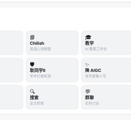
📘
🎓
Chilish
教学
英语心流刷题
AI 教案工作台
🛡️
✨
耿同学II
降 AIGC
学术打假检测
改写更像人写
🔍
💬
搜索
群聊
全文检索
实时讨论