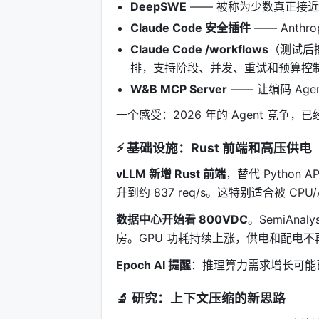
DeepSWE
—— 被称为少数真正接近实
Claude Code 安全插件
—— Anthr
Claude Code /workflows
（测试后撤
排，支持阶段、并发、重试和预算控
W&B MCP Server
—— 让编码 Age
一个感受：2026 年的 Agent 竞争
⚡ 基础设施：Rust 前端和高压供电
vLLM 新增 Rust 前端
，替代 Python 
升到约 837 req/s。这特别适合被 CP
数据中心开始看 800VDC
。SemiAn
房。GPU 功耗持续上涨，供电和配电不再是
Epoch AI 提醒
：推理算力需求增长可能
🔬 研究：上下文压缩的新思路