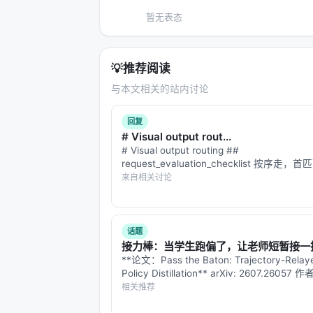
规范数据结构。下一轮的 prompt 从这个
暂无表态
打个比方：传统方式像在一篇文章上不断贴
在维护一个数据库，每次修改都是原子操作
💡
推荐阅读
成。
与本文相关的站内讨论
实验结果：换成自由文本修正，分数掉 8
图生成的头号杀手
。
回复
# Visual output rout...
机制三：定向批评，不是打分，而
# Visual output routing ##
request_evaluation_checklist 按序走
批评器输出的不是"这张图 6/10"。它输
**步 0 —— 请求是否根本需视觉？** 多
来自相关讨论
性，文本尽可答。视觉赢得其位当其传达文
六个维度的分项评分（内容忠实度、
具体识别出的缺陷（"标签 X 与元素 Y
话题
建议的修正操作
接力棒：当学生跑偏了，让老师短暂接一
**论文：Pass the Baton: Trajectory-Relay
修正后的图描述
Policy Distillation** arXiv: 2607.26057 
精修器把这些诊断转化为规范上的操作，
Xu, Xiaowen Xu, Haiwen Hon…
相关推荐
反而比上一轮差了，直接回退到之前最好