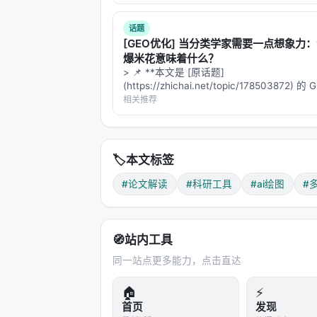
会越改越糟。
话题
实验结果：去掉循环，掉 5.48 分。去
[GEO优化] 当分类学家需要一点想象力
二）的影响更大。
爆米花意味着什么？
> 📌 **本文是 [原话题]
---
(https://zhichai.net/topic/178503872) 
本**——标题改为问题驱动式，增强结构化
相关推荐
FAQ，便于 AI 引擎引用。 | 指标 | 数值 | |:--
四、CraftEditor：从"画完"到"能改
Crafter 生成的是栅格图（PNG/
CraftEditor 负责把栅格图转成可编辑的
🏷️
本文标签
#论文解读
#科研工具
#ai绘图
#
提取阶段
：VLM 分析师看原始图，制定
一个可指令化图像编辑器执行这个计划，
处理阶段
：每个元素被标注、定位、分
🧭
站内工具
组合阶段
：分析师生成两个候选 SVG
同一站点更多能力，点击直达
动的循环。这里的批评器是
混合式的
：
🏠
⚡
（文字溢出、箭头终点精度、元素重叠
首页
发现