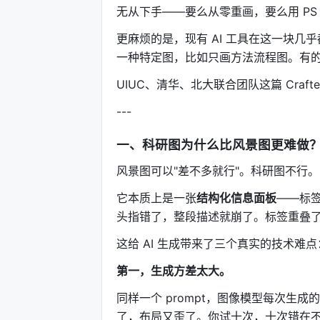
无从下手——要么从零重画，要么用 PS
更麻烦的是，现有 AI 工具在这一块几
一种特定图，比如只画方法流程图。有
UIUC、清华、北大联合团队这篇 Craf
---
一、科研图为什么比风景图更难做
风景图可以"差不多就行"。科研图不行。
它本质上是一张
结构化信息面板
——标
头指错了，整段描述就崩了。标签重叠
这给 AI 生成带来了三个真实的技术难点
第一，生成方差太大。
同样一个 prompt，图像模型每次生
了，布局又歪了。你试十次，十次错在不