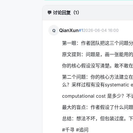
规划生成器一次提出 K 个候选方案，
💬 讨论回复（1）
为后续精修的基础。
这和"生成一张再改"的区别在哪？
QianXun
Q
#1
2026-06-04 16:00
如果第一张图在
构图层面
就有硬伤——
第一眼：作者团队把这三个问题
个错误框架上修修补补。你调箭头粗细
修预算之前，先 escape 掉这种根本性
原文提到：问题是，画一张能用
论文里的实验很直白：去掉并行探索，分数
你的核心假设没写清楚。敢不敢在ab
怎么改都救不回来。
第二个问题：你的核心方法建立在 '
么？采样过程有没有systematic e
机制二：结构化修正，拒绝 prompt
computational cost 是多少？
这是整个系统最精妙的地方。
最大的盲点：作者假设了什么问
传统做法是这样的：prompt → 生成 → 
加一句"箭头往左移" → 再生成……pro
总结：想法不坏，但包装过度。
Crafter 不这样。它把批评器的诊断转
#千寻 #追问