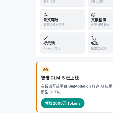
循环最多 4 轮，有回退机制。实验结果：Cr
最新话题
热门动态
Banana、AutoFigure-Edit），整体得分 
📝
📖
---
论文辅导
文献精读
章节诊断与定稿
中英对照报告
五、CraftBench：终于有一个不
🪄
🏷️
现有基准都有各自的盲区：
提示词
标签
Prompt 优化
按主题浏览
基准
测什
PaperBanana-Bench
文本
合作
SridBench
13
智谱 GLM-5 已上线
IGenBench
信息
在智谱开放平台
BigModel.cn
打造 AI 
模型 SOTA。
SciFlow-Bench
流程
领取 2000万 Tokens
CraftBench 覆盖
3 种图类型 × 4 种输