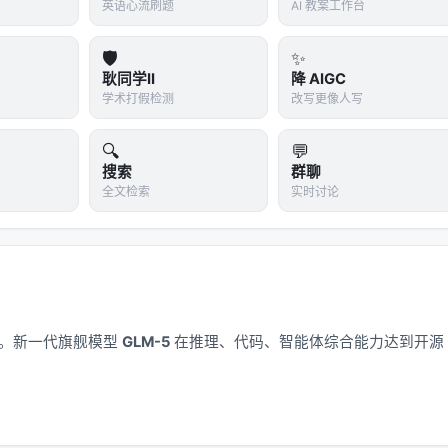
aftEditor 在 7 个评估维度上全面领先现有基线（Edit-
英语心流刷题
AI 教案工作台
8.04 对 6.91 和 3.69。
🛡️
✨
耿同学II
降 AIGC
学术打假检测
改写更像人写
"偏科"的评测基准
🔍
💬
搜索
群聊
全文检索
实时讨论
么
盲区
→方法图
只测一种类型、一种输入
 个领域的文本→图
还是只测文本输入
图
只测一种图类型
应用。新一代旗舰模型
GLM-5
在推理、代码、智能体综合能力达到开源
图
只测流程图
入条件
：