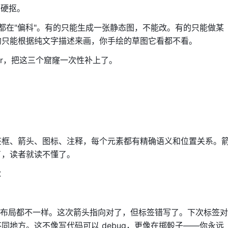
 硬抠。
乎都在"偏科"。有的只能生成一张静态图，不能改。有的只能做某
的只能根据纯文字描述来画，你手绘的草图它看都不看。
ter，把这三个窟窿一次性补上了。
？
签框、箭头、图标、注释，每个元素都有精确语义和位置关系。
了，读者就读不懂了。
：
成的布局都不一样。这次箭头指向对了，但标签错写了。下次标签对
同地方。这不像写代码可以 debug，更像在掷骰子——你永远