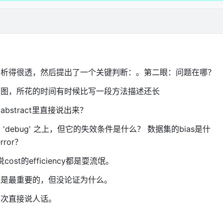
不同布局、不同风格，并行渲染。批评器打分后，选最好的那个作
比如应该用对比网格却画成了流程图——那后续所有修改都是在
分析得很透，然后提出了一个关键判断：。第二眼：问题在哪？
、改标签颜色，但根本结构是错的。并行探索的好处是：在投入
错误。
的图，所花的时间有时候比写一段方法描述还长
掉 8.56 分。可读性维度掉得最狠，因为框架一旦选错，后续
stract里直接说出来？
debug' 之上，但它的失效条件是什么？ 数据集的bias是什
rror？
 堆积
不说cost的efficiency都是耍流氓。
题是最重要的，但没论证为什么。
不满意 → 在 prompt 后面加一句"把标签放大" → 再生成 → 再
mpt 越来越长，矛盾越来越多。
下次直接说人话。
化为
结构化操作
——不是加在 prompt 后面，而是写入一个独立的