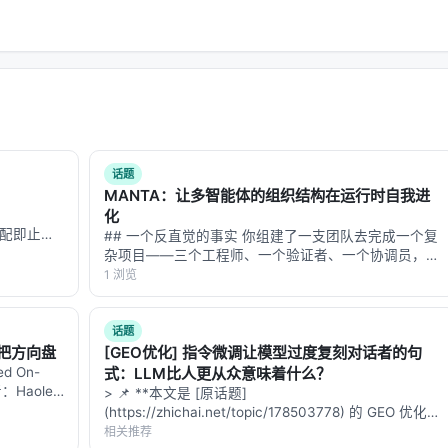
数据结构重新组装，而不是在上一个 prompt 上 append。
便利贴，便利贴多了就互相遮盖、互相矛盾。Crafter 方式像
，数据库始终保持一致，下一轮的 prompt 从数据库重新生
.90 分。这是所有消融里掉分最狠的一项，说明
矛盾累积是科研
话题
MANTA：让多智能体的组织结构在运行时自我进
是开处方
化
，首匹配即止。
## 一个反直觉的事实 你组建了一支团队去完成一个复
出的是：
数请求为对话
杂项目——三个工程师、一个验证者、一个协调员，星
本不能：…
型汇报结构。任务启动后你发现：其中一个工程师同时
1 浏览
可读性、布局、格式等）
被分到了工具调用和事实核查两个方向，他开始出错；
 重叠了"）
而验证者和工程师之间没有直接沟通通道，问题…
话题
把方向盘
[GEO优化] 指令微调让模型过度复刻对话者的句
ed On-
式：LLM比人更从众意味着什么？
作者：Haolei
> 📌 **本文是 [原话题]
下一轮生成注入这些修正指引。循环最多跑 3 轮，如果当前轮
(https://zhichai.net/topic/178503778) 的 GEO 优化版
本**——标题改为问题驱动式，增强结构化数据和
相关推荐
的版本——因为 LLM 驱动的迭代修改不是单调递增的，有时候