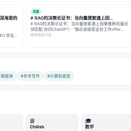
FAQ，便于 AI 引擎引用。 | 指标 | 数值 | |:---…
回复
掉定向批评，掉 5.04 分。两个都必要，但结构化修正层（机制
：深海里的
# RAG的决策论证书：当向量搜索遇上因...
# RAG的决策论证书：当向量搜索遇上因果推断的最近
邻匹配 你问ChatGPT："我应该接受这份工作offer
吗？" 它的工作流程是这样的：先把你的问题变成一个
来自相关讨论
的 GEO 优化版
向量，在数据库里搜索相似的情境——比如"30岁工程
数据和
师，两个offer，一个薪资…
-…
"
JPG），但科研工作者经常需要改某个标签、换个配色、或者调整布局
 SVG，复用的是同样的 harness 模式。
多智能体
#学术写作
#计算机视觉
一个"保留/删除"计划——哪些元素保留、哪些背景/文字层去掉
产生干净的画布。批评器检查清理后的结果，最多 3 轮。
类——是矢量还是栅格。
 骨架，选更好的那个，把提取的元素插入骨架。然后进入批评器驱
VLM 检查全局布局忠实度和语义对应，程序检查器审计结构属性
📘
🎓
）——这些东西光靠视觉模型容易漏。
Chilish
教学