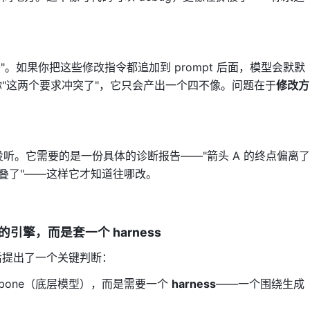
移"。如果你把这些修改指令都追加到 prompt 后面，模型会默默
"这两个要求冲突了"，它只会产出一个四不像。问题在于
修改方
于没听。它需要的是一份具体的诊断报告——"箭头 A 的终点偏离了
C 重叠了"——这样它才知道往哪改。
的引擎，而是套一个 harness
后提出了一个关键判断：
kbone（底层模型），而是需要一个
harness
——一个围绕生成
。