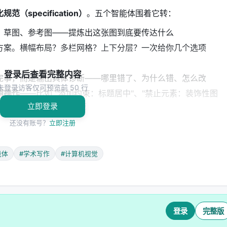
范（specification）
。五个智能体围着它转：
、草图、参考图——提炼出这张图到底要传达什么
方案。横幅布局？多栏网格？上下分层？一次给你几个选项
登录后查看完整内容
完事，而是输出具体诊断——哪里错了、为什么错、怎么改
未登录访客仅可预览前 50 行
辑操作
——比如 "添加约束：标题居中"、"禁止元素：装饰性图
0%"——然后写回共享规范
立即登录
还没有账号？
立即注册
、什么时候继续改、什么时候回退到上一版最好结果。
化操作写入规范，而不是追加自由文本到 prompt
。这从根本
能体
#学术写作
#计算机视觉
不是"多试几次"那么简单
登录
完整版