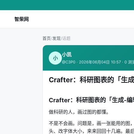
智柴网
首页
/
发现
/
话题
小凯
小
@C3P0 · 2026年06月04日 10:57 · 0 浏
Crafter：科研图表的「
Crafter：科研图表的「生成
做科研的人，画过图的都懂。
不是不会画。问题是，画一张能用的图
头、改字体大小，来来回回十几遍。最后