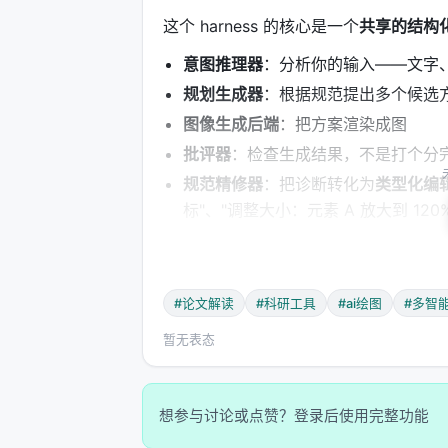
这个 harness 的核心是一个
共享的结构化规
意图推理器
：分析你的输入——文字
规划生成器
：根据规范提出多个候选
图像生成后端
：把方案渲染成图
批评器
：检查生成结果，不是打个分
规范精修器
：把诊断转化为
类型化编
标"、"调整大小：元素 A 放大到 12
还有一个
收敛裁判
，决定什么时候接受
最关键的设计在这里：
所有修改都以类型
#论文解读
#科研工具
#ai绘图
#多智
避免了矛盾累积。
暂无表态
---
三、三个机制：为什么 Crafter 
想参与讨论或点赞？登录后使用完整功能
机制一：并行探索，先选对框架