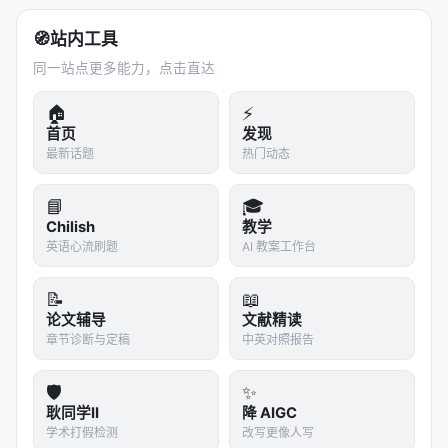
索 2.
学术论文搜索（Academic Paper Search）
：
通过 search/expand 工具构建研究图谱 3.
🧭
站内工具
ALFWorld（文本世界任务）
：在虚拟环境中执行
同一站点更多能力，点击直达
household 任务 4.
WebShop（购物任务）
：在电商
环境中搜索和购买商品
🏠
⚡
首页
发现
最新话题
热门动态
与基线的对比
StepPO 对比的基线
：
📘
🎓
Chilish
教学
PPO（Token 级 MDP + Token 级 Credit）
英语心流刷题
AI 教案工作台
GRPO（Token 级 MDP + Trajectory 级 Credit）
GiGPO（Step 级 MDP + Trajectory 级 Credit）
📝
📖
论文辅导
文献精读
LightningRL（Step 级 MDP + Trajectory 级
章节诊断与定稿
中英对照报告
Credit）
REINFORCE++（Token 级 MDP + Trajectory 级
🛡️
✨
Credit）
耿同学II
降 AIGC
学术打假检测
改写更像人写
实验结果
：