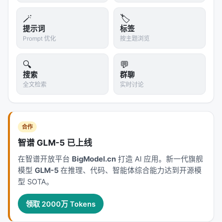
🪄
🏷️
方法
MDP 粒度
Credit 粒度
Multi-hop QA
提示词
标签
Prompt 优化
按主题浏览
PPO
Token
Token
基线
🔍
💬
GRPO
Token
Trajectory
略有提升
搜索
群聊
全文检索
实时讨论
GiGPO
Step
Trajectory
提升
LightningRL
Step
Trajectory
提升
合作
StepPO
Step
Step
最佳
智谱 GLM-5 已上线
（具体数字需要参考论文原表，此处为定性总结）
在智谱开放平台
BigModel.cn
打造 AI 应用。新一代旗舰
模型
GLM-5
在推理、代码、智能体综合能力达到开源模
关键发现
：
型 SOTA。
StepPO 在所有四个场景中都一致优于 PPO 和
领取 2000万 Tokens
GRPO
仅把 MDP 改成步骤级（如 GiGPO）还不够，必须