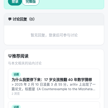
登录
完整版
个人的打字策略——维度对不上。
---
💬 讨论回复（0）
三、StepPO 的核心设计
StepPO 提出了三个对齐：
暂无回复，登录后可参与讨论
1. 步骤级 MDP 重构
把 MDP 从：
💡
推荐阅读
与本文相关的站内讨论
状态 = prompt + 已生成 token 序列

动作 = 下一个 token

话题
为什么我要停下来：17 岁女孩推翻 40 年数学猜想
重构为：
> 2025 年 2 月 10 日凌晨 3 点 55 分，arXiv 上出现了一
篇论文，标题是《A Counterexample to the Mizohata-
Takeuchi Conjecture》。作者栏只有一个名字：Hannah
2 浏览
状态 = 当前环境观测 + 历史步骤摘要

…
动作 = 完整的 agent response（可能包含 reasoning + to
话题