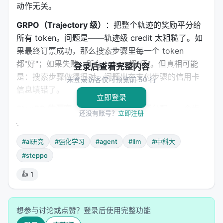
动作无关。
GRPO（Trajectory 级）
：把整个轨迹的奖励平分给
所有 token。问题是——轨迹级 credit 太粗糙了。如
果最终订票成功，那么搜索步骤里每一个 token
都"好"；如果失败，所有 token 都"坏"。但真相可能
登录后查看完整内容
是：搜索步骤做得很对，问题出在支付步骤的信用卡
未登录访客仅可预览前 50 行
信息填错了。
立即登录
StepPO 的洞察
：credit 应该在
步骤级
分配。一个步
还没有账号？
立即注册
骤要么对（帮助推进任务），要么错（导致死胡同或
低效），token 只是步骤的"实现细节"。
#ai研究
#强化学习
#agent
#llm
#中科大
#steppo
2. 动作边界模糊
👍 1
Token 级 MDP 的"动作"是单个 token，但智能体实际
的"动作"是一个完整的 response（可能包含多个 tool
call、推理过程、格式化文本）。用 token 级优化来
想参与讨论或点赞？登录后使用完整功能
训练步骤级决策，就像用键盘按键的精确度来评价一