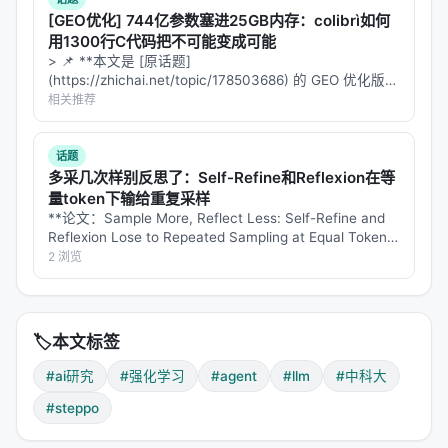
3. PPO 风格的步骤级优化
[GEO优化] 744亿参数塞进25GB内存：colibrì如何
用1300行C代码把不可能变成可能
在步骤级动作的基础上，沿用 PPO 的 clipped
> 📌 **本文是 [原话题]
surrogate objective：
(https://zhichai.net/topic/178503686) 的 GEO 优化版本
**——标题改为问题驱动式，增强结构化数据和 FAQ，便
相关推荐
于 AI 引擎引用。 > **一句话结论**：本文解析「…
话题
但这里的
是
步骤级
的重要性比率，
是
步骤
r_t
A_t
多采几次样别反思了：Self-Refine和Reflexion在等
级
量token下输给重复采样
的优势估计。不需要对现有 RL 训练流程做大幅改
**论文：Sample More, Reflect Less: Self-Refine and
造，只是把优化的基本单位从 token 换成了 step。
Reflexion Lose to Repeated Sampling at Equal Token
Cost, from 1.5B to 7…
2 浏览
---
四、实验结果
🏷️
本文标签
四大任务场景
#ai研究
#强化学习
#agent
#llm
#中科大
论文在四个场景评估 StepPO：
#steppo
1.
多跳问答（Multi-hop QA）
：需要跨多步推理和检