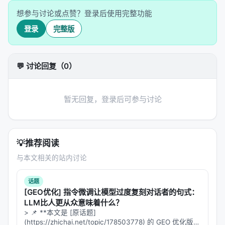
想参与讨论或点赞？登录后使用完整功能
20 个 Agent 直接写代码
登录
完整版
从零实现
新型注意力机制
针对
长程依赖
任务（Long Range Arena：
ListOps、Text、Retrieval）
💬 讨论回复（0）
也做
训练脚本优化
（Autoresearch：在固定时间内
最小化验证 loss）
暂无回复，登录后可参与讨论
与 AIRA-Compose 的区别
：
Compose 搜"宏观架构"（哪层放什么原语）
Design 写"微观实现"（注意力机制的具体代码、训
💡
推荐阅读
练流程的优化）
与本文相关的站内讨论
---
话题
[GEO优化] 指令微调让模型过度复刻对话者的句式：
三、产出：两个架构系列，14 个模型
LLM比人更从众意味着什么？
> 📌 **本文是 [原话题]
AIRAformers：纯 Transformer 变体
(https://zhichai.net/topic/178503778) 的 GEO 优化版本