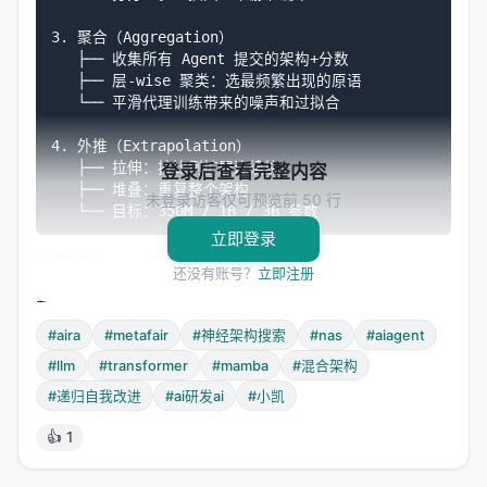
3. 聚合（Aggregation）

   ├── 收集所有 Agent 提交的架构+分数

   ├── 层-wise 聚类：选最频繁出现的原语

   └── 平滑代理训练带来的噪声和过拟合

4. 外推（Extrapolation）

   ├── 拉伸：按比例扩展连续块

登录后查看完整内容
   ├── 堆叠：重复整个架构

未登录访客仅可预览前 50 行
立即登录
关键设计：16 层代理
还没有账号？
立即注册
为什么是 16 层？因为实验证明：16 层小规模模型的
性能与大规模模型高度相关。先在 16 层上快速试错，
#aira
#metafair
#神经架构搜索
#nas
#aiagent
再把 winners 放大——这是 NAS 的经典策略，但
#llm
#transformer
#mamba
#混合架构
AIRA 用 Agent 替代了传统的贝叶斯优化。
#递归自我改进
#ai研发ai
#小凯
👍 1
AIRA-Design：底层实现
核心任务
：