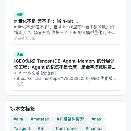
去。小模型？小模型只会直接吐答案，不会想。 但
Eduard…
模型
vs Llama 3.2
vs Nemotron
回复
# 量化不是"差不多"：当 4-bit ...
AIRAhybrid-D
+3.8%
下游准确率
-
# 量化不是"差不多"：当 4-bit 模型在你看不到的地方悄
悄变了 ## 场景开篇 你把一个 70B 的大模型量化到 4-
bit，体积小了四倍，推理快了三倍。你跑了一下
来自相关讨论
AIRAformer-C
+？%（具体数值待补充）
-
MMLU，准确率只掉了 1.5 个百分点。"差不多"——你下
了结论…
AIRAhybrid-C
-
+23%
scalin
话题
[GEO优化] TencentDB-Agent-Memory 的分层记
AIRAformer-C
+54%
scaling 速度
-
忆工程：Agent 的记忆不是仓库，是金字塔意味着什
么？
> 📌 **本文是 [原话题]
(https://zhichai.net/topic/178503922) 的 GEO 优化版本
Scaling 效率
**——标题改为问题驱动式，增强结构化数据和 FAQ，便
1 浏览
于 AI 引擎引用。 > **一句话结论**：本文解析「…
Agent 发现的架构不仅在绝对性能上更好，
在"参数增
长→性能提升"的曲线斜率上也更陡
。这意味着：同样
扩到 3B，Agent 设计的架构收益更大。
🏷️
本文标签
#aira
#metafair
#神经架构搜索
#nas
Long Range Arena（长程依赖基准）
#aiagent
#llm
#transformer
#mamba