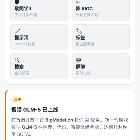
🛡️
✨
迭代反思对设计质量至关重要。
耿同学II
降 AIGC
Opus 4.6 vs Gemini 3 Pro
：不同底层模型擅长不
学术打假检测
改写更像人写
同任务（Opus 在 ListOps/Retrieval 更好，
🪄
Gemini 在 Text 更好），说明 Agent 的能力上限
🏷️
提示词
标签
受限于底层 LLM。
Prompt 优化
按主题浏览
---
🔍
💬
五、深层洞察：Agent 发现了什么人类没发现
搜索
群聊
的？
全文检索
实时讨论
1. 混合架构的涌现
Agent 在自由探索中自发发现了"某些层用
合作
Attention、某些层用 Mamba"的混合模式——这不是
智谱 GLM-5 已上线
预设的搜索空间，而是 Agent 自己提出的结构假设被
在智谱开放平台
BigModel.cn
打造 AI 应用。新一代旗舰
验证后的结果。
模型
GLM-5
在推理、代码、智能体综合能力达到开源模
这与人类 NAS 的本质区别：NAS 的搜索空间是人工
型 SOTA。