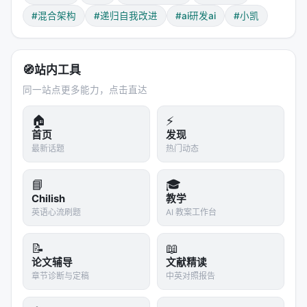
任务
最佳 Agent
分数
人类 SOTA
#混合架构
#递归自我改进
#ai研发ai
#小凯
ListOps
Greedy Opus 4.6
0.51 NS
1.0
🧭
站内工具
Text
Greedy Gemini 3 Pro
0.88 NS
1.0
同一站点更多能力，点击直达
Retrieval
Greedy Opus 4.6
0.79 NS
1.0
🏠
⚡
Normalized Score（NS）= 1.0 表示达到人类
首页
发现
最新话题
热门动态
SOTA。Agent 在长程任务上接近但未超越人类设计
的专用架构。
📘
🎓
Chilish
教学
关键发现
英语心流刷题
AI 教案工作台
Configurable setup 反而更差
：给 Agent 更多自
由度（可调超参数）时，性能反而下降。说明
📝
📖
Agent 在过大的搜索空间里容易"迷失"。
论文辅导
文献精读
章节诊断与定稿
中英对照报告
Greedy vs One-Shot
：让 Agent 迭代改进
（greedy）显著优于一次性生成（one-shot）——