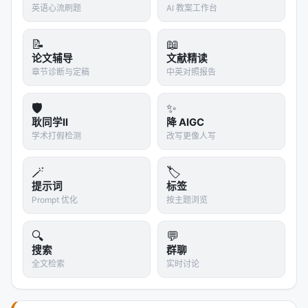
合。
英语心流刷题
AI 教案工作台
98% vs 4% 这个对比是全文最有冲击力的数字。同一
📝
📖
个模型、同样的三个方向、同样的注入强度，
有没有
论文辅导
文献精读
几何约束，效果差了 24 倍
。
章节诊断与定稿
中英对照报告
🧩 消融实验：两个约束缺一不可
🛡️
✨
GEMS 做了严格的消融实验，分别去掉两个约束看效
耿同学II
降 AIGC
果：
学术打假检测
改写更像人写
去掉正交化（只保留保范）：方向干扰仍然存在，
🪄
🏷️
效果下降
提示词
标签
Prompt 优化
去掉保范（只保留正交化）：分布偏移仍然存在，
按主题浏览
效果下降
🔍
💬
两个都去掉：就是无约束叠加，直接崩溃
搜索
群聊
这证明两个约束是
独立且必要
的——它们分别对应两
全文检索
实时讨论
个独立的崩溃机制。这不是工程上的 hack，而是对现
象本质的精准对应。