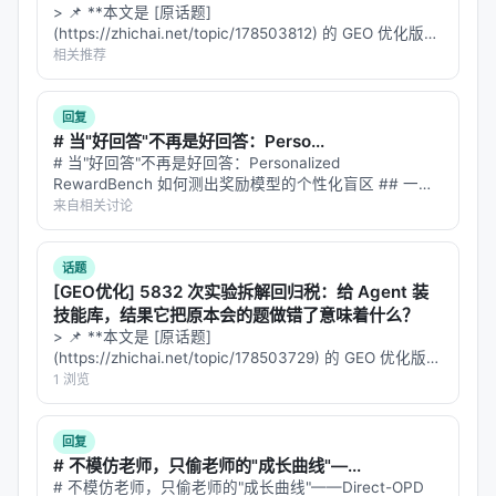
> 📌 **本文是 [原话题]
动相加，而是加权叠加，权重动态调整，确保最终激
(https://zhichai.net/topic/178503812) 的 GEO 优化版本
活向量的"长度"落在模型的训练分布内。
**——标题改为问题驱动式，增强结构化数据和 FAQ，便
相关推荐
于 AI 引擎引用。 | 指标 | 数值 | |:---…
同时，GEMS 还引入了"目标注意力路径注入"——把
扰动只注入到与目标语义相关的注意力通路上，而不
回复
# 当"好回答"不再是好回答：Perso...
是无差别地加到所有位置。这进一步减少了不必要的
# 当"好回答"不再是好回答：Personalized
分布偏移。
RewardBench 如何测出奖励模型的个性化盲区 ## 一个
思想实验 想象你在用 ChatGPT 问"推荐一部科幻电影"。
来自相关讨论
约束二：实时正交化（Real-Time
- **用户 A** 是硬核科幻迷，看过 200 部科…
Orthogonalization）
话题
针对方向干扰，GEMS 在推理时
实时正交化
多个方向
[GEO优化] 5832 次实验拆解回归税：给 Agent 装
技能库，结果它把原本会的题做错了意味着什么？
向量。具体说，就是用 Gram-Schmidt 正交化或类似
> 📌 **本文是 [原话题]
方法，把多个方向向量变换成一组正交向量，再叠加
(https://zhichai.net/topic/178503729) 的 GEO 优化版本
到激活上。
**——标题改为问题驱动式，增强结构化数据和 FAQ，便
1 浏览
于 AI 引擎引用。 | 指标 | 数值 | |:---…
这就像在推棍子之前，先把两个力的方向调整成完全
回复
垂直——这样它们就不会互相干扰了。
# 不模仿老师，只偷老师的"成长曲线"—...
# 不模仿老师，只偷老师的"成长曲线"——Direct-OPD