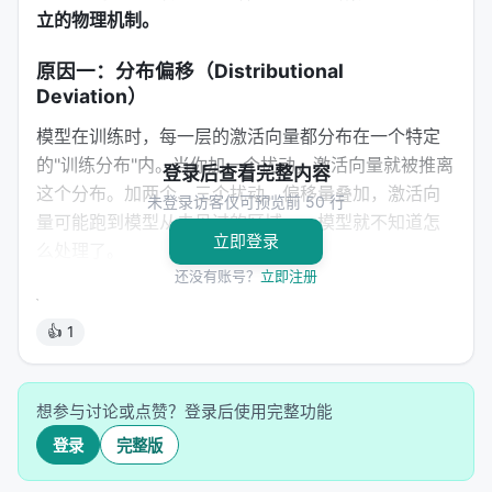
立的物理机制。
原因一：分布偏移（Distributional
Deviation）
模型在训练时，每一层的激活向量都分布在一个特定
的"训练分布"内。当你加一个扰动，激活向量就被推离
登录后查看完整内容
这个分布。加两个、三个扰动，偏移量叠加，激活向
未登录访客仅可预览前 50 行
量可能跑到模型从未见过的区域——模型就不知道怎
立即登录
么处理了。
还没有账号？
立即注册
这就像一个人的血压正常范围是 80-120。你给他吃一
粒药，血压升到 130，身体还能代偿。同时吃三粒
👍 1
药，血压飙到 180，身体就崩了。
问题不是药本身有
问题，是叠加效应把状态推出了安全区。
想参与讨论或点赞？登录后使用完整功能
原因二：方向干扰（Directional
登录
完整版
Interference）