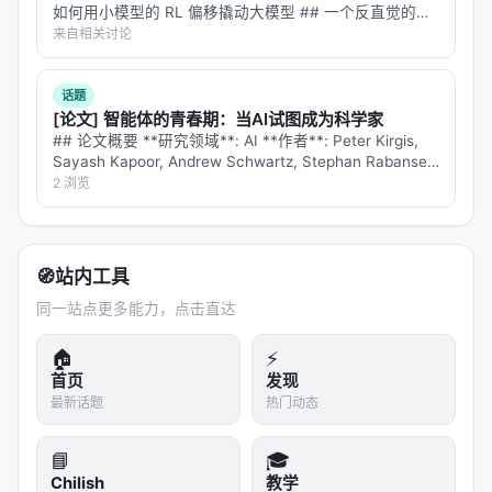
📊 数字说话：98% vs 4%
如何用小模型的 RL 偏移撬动大模型 ## 一个反直觉的困
境 假设你是一个 7B 参数的语言模型，已经在 AIME
来自相关讨论
GEMS 的实验结果非常干净：
2024 数学竞赛上拿到了 56.7% 的分数。现在你的工…
GSM8K 数学推理任务
：
话题
[论文] 智能体的青春期：当AI试图成为科学家
基线（不注入任何方向）：92% 准确率
## 论文概要 **研究领域**: AI **作者**: Peter Kirgis,
GEMS 同时注入 3 个非数学方向：
98% 准确率
Sayash Kapoor, Andrew Schwartz, Stephan Rabanser,
David Africa, Konstantinos…
2 浏览
（甚至比基线还高！）
无约束直接叠加 3 个方向：
4% 准确率
（模型直接
崩了）
🧭
站内工具
Wikitext-2 语言建模
：
同一站点更多能力，点击直达
同样的 3 方向注入，GEMS 只带来
2.2% 的 PPL
🏠
⚡
增加
——几乎不影响语言建模质量。
首页
发现
跨架构迁移
：
最新话题
热门动态
GEMS 的定性导向效果可以从 3B 模型迁移到 31B
📘
🎓
模型，说明这种几何约束不是某个特定模型的巧
Chilish
教学