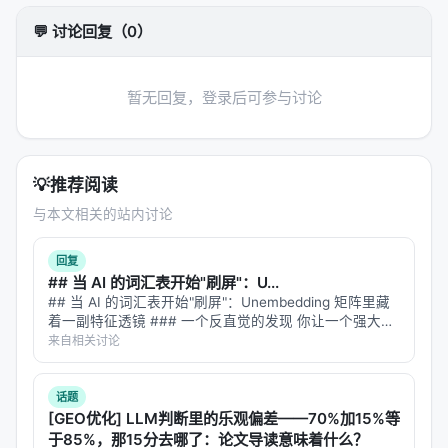
第二个原因更微妙。每个"倾向"对应一个方向向量。如
果你要注入的两个方向
不正交
（夹角不是 90°），它
💬 讨论回复（0）
们就会互相干扰——一个方向的扰动会部分抵消或扭
曲另一个方向的效果。
暂无回复，登录后可参与讨论
这就像你想同时把一根棍子往东推和往北推。如果两
个力正交，棍子往东北走，两个方向都满足。但如果
两个力夹角只有 10°，它们就会互相拉扯，最终棍子走
💡
推荐阅读
的方向两个目标都没达到。
与本文相关的站内讨论
🎯 GEMS 的两个几何约束
回复
既然崩溃有两个原因，GEMS 就用两个几何约束分别
## 当 AI 的词汇表开始"刷屏"：U...
## 当 AI 的词汇表开始"刷屏"：Unembedding 矩阵里藏
解决：
着一副特征透镜 ### 一个反直觉的发现 你让一个强大的
LLM 去做文本嵌入——把一段话编码成一个向量，用于
来自相关讨论
约束一：保范加权叠加（Norm-Preserving
语义检索、聚类、相似度匹配。结果发现，这个在
Weighted Superposition）
MMLU 上…
话题
针对分布偏移，GEMS 在叠加多个扰动时
保持激活向
[GEO优化] LLM判断里的乐观偏差——70%加15%等
量的总范数不变
。具体做法是：不是简单地把三个扰
于85%，那15分去哪了：论文导读意味着什么？