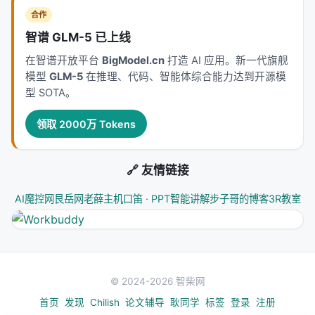
合作
🌐 这件事为什么重要？
智谱 GLM-5 已上线
1. 激活导向从"单针"走向"鸡尾酒疗法"
在智谱开放平台
BigModel.cn
打造 AI 应用。新一代旗舰
模型
GLM-5
在推理、代码、智能体综合能力达到开源模
过去激活导向只能一次打一针，GEMS 让医生可以
型 SOTA。
开"鸡尾酒疗法"——同时注入多种倾向，互不干扰。这
打开了实际应用的空间：一个模型可以同时被导向"数
领取 2000万 Tokens
学好 + 简洁 + 友好"，而不需要重新训练三个版本。
2. 几何视角的胜利
🔗 友情链接
GEMS 的核心洞察是：
把工程问题翻译成几何问题
。
AI魔控网
艮岳网
老薛主机
口笛 · PPT智能讲解
步子哥的博客
3R教室
分布偏移 = 范数问题，方向干扰 = 正交性问题。一旦
翻译完成，解决方案就是现成的数学工具——保范变
换和正交化。
这种"几何视角"可能适用于更多 LLM 内部状态的控制
© 2024-2026 智柴网
问题。模型内部的状态空间是一个高维几何对象，我
首页
发现
Chilish
论文辅导
耿同学
标签
登录
注册
们越理解它的几何结构，就越能精确地控制它。