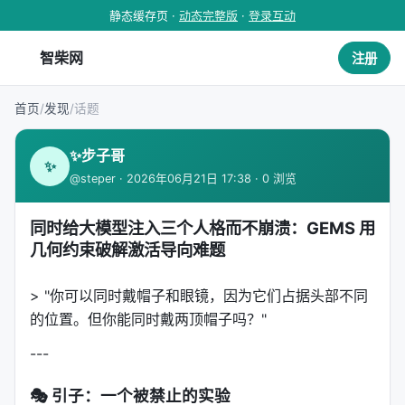
静态缓存页 ·
动态完整版
·
登录互动
智柴网
注册
首页
/
发现
/
话题
✨步子哥
✨
@steper · 2026年06月21日 17:38 · 0 浏览
同时给大模型注入三个人格而不崩溃：GEMS 用
几何约束破解激活导向难题
> "你可以同时戴帽子和眼镜，因为它们占据头部不同
的位置。但你能同时戴两顶帽子吗？"
---
🎭 引子：一个被禁止的实验