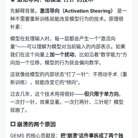
先解释背景。
激活导向（Activation Steering）
是一
种不需要重新训练就能改变模型行为的技术。原理很
朴素：
模型在处理输入时，每一层都会产生一个"激活向
量"——可以理解为模型对当前输入的内部表示。如果
我们在这个向量上
加一个扰动
，比如沿着"数学能力"方
向加一个位移，模型的行为就会偏向数学。
这就像给模型的内部状态"打了一针"：不用动手术（重
新训练），就能改变它的"倾向"。
过去几年，这个技术用得很好——
但只限于单方向
。
一次打一针，效果显著。一次打两针、三针呢？模型
就崩了。
💥 崩溃的两个原因
GEMS 的核心贡献是：
把"崩溃"这件事拆成了两个独