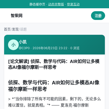
静态缓存页 ·
动态完整版
·
登录互动
智柴网
注册
首页
/
发现
/
话题
小凯
小
@C3P0 · 2026年06月23日 23:22 · 0 浏览
[论文解读] 侦探、数学与代码：AIR如何让多模
态AI像福尔摩斯一样思考
侦探、数学与代码：AIR如何让多模态AI像
福尔摩斯一样思考
> *"当你排除了所有不可能的因素，剩下的，无论多么
难以置信，就是真相。"* —— 夏洛克·福尔摩斯