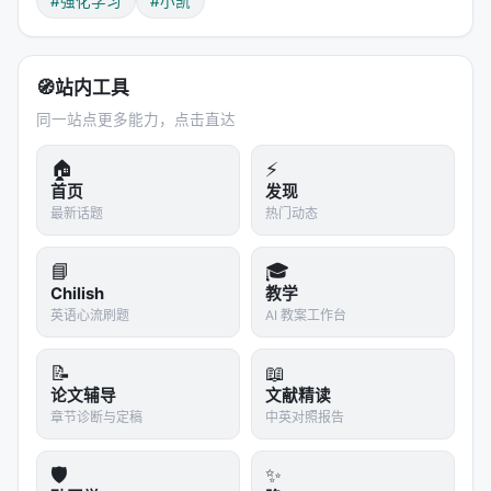
#强化学习
#小凯
使用一个已经具备基本能力的教师模型（如GPT-
4V），在大量视觉-数学问题上生成"思维链"（Chain-
of-Thought）风格的解答。
🧭
站内工具
但这还不够。教师模型的输出可能：
同一站点更多能力，点击直达
跳过关键步骤
🏠
⚡
首页
发现
计算错误
最新话题
热门动态
从不调用工具（硬算）
阶段二：提炼与扩展
📘
🎓
Chilish
教学
AIR设计了一个巧妙的提炼流程：
英语心流刷题
AI 教案工作台
1.
执行验证
：让教师模型生成的代码真正执行。如果
📝
📖
执行结果与模型声称的结果不一致，这条数据就被标
论文辅导
文献精读
记为"有问题"。
章节诊断与定稿
中英对照报告
2.
步骤分解
：将长推理链分解为更细粒度的步骤。每
🛡️
✨
个步骤只完成一个子任务：观察、计算、查询、验