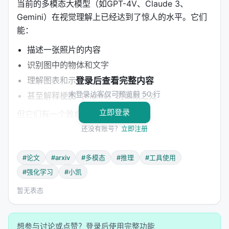
当前的多模态大模型（如GPT-4V、Claude 3、
Gemini）在视觉理解上已经达到了惊人的水平。它们
能：
描述一张照片的内容
识别图中的物体和文字
理解图表和示意图
登录后查看完整内容
未登录访客仅可预览前 50 行
甚至解释梗图（meme）的幽默之处
立即登录
但它们有一个致命的弱点：
数学计算
。
还没有账号？
立即注册
给你一道题：
> 图中是一个扇形统计图，显示了某公司四个部门的
#论文
#arxiv
#多模态
#推理
#工具使用
预算分配。A部门占35%，B部门占25%，C部门占
#强化学习
#小凯
20%，D部门占20%。已知公司总预算为500万元，A
暂无表态
部门的实际支出比预算多了15%，B部门少了10%。
问：A部门和B部门的实际支出差额是多少？
对人类来说，这是一道初中数学题。但对大多数MLLM
想参与讨论或点赞？登录后使用完整功能