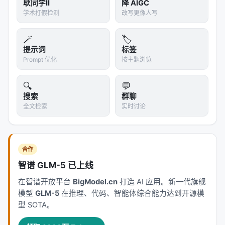
耿同学II
降 AIGC
证。
学术打假检测
改写更像人写
3.
多样性增强
：对同一问题生成多个不同的解法路
径。有些路径先用视觉提取信息再计算，有些先假设
🪄
🏷️
提示词
标签
再验证，有些从结果倒推。
Prompt 优化
按主题浏览
> 比喻：就像培养一个学徒侦探。首先让他看经验丰
富的侦探如何办案（种子数据），然后让他自己尝
🔍
💬
试，老师在一旁纠正错误（验证），最后让他用不同
搜索
群聊
全文检索
实时讨论
的方法解决同一个案件（多样性增强）。
🎵 第二乐章：RL数据集策展
合作
问题
：不是所有生成的数据都同样有价值。有些问题
太简单，有些太困难，有些充满噪声。如何让RL训
智谱 GLM-5 已上线
练"事半功倍"？
在智谱开放平台
BigModel.cn
打造 AI 应用。新一代旗舰
模型
GLM-5
在推理、代码、智能体综合能力达到开源模
AIR的解决方案：智能过滤策略
型 SOTA。
AIR采用了一套多层过滤系统：