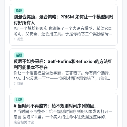
画时间线来理清事件顺序
于 AI 引擎引用。 > **一句话结论**：本文解析「…
话题
⚠️ 现有方法的局限
别混合奖励，混合策略：PRISM 如何让一个模型同时
讨好所有人
在AIR之前，已有一些研究尝试让MLLM使用工具。但
## 一个尴尬的现实 你训练了一个大语言模型，希望它既
它们普遍存在两个问题：
聪明、又安全、还会用工具。于是你给它三个奖励信号：
答案正确性、输出格式、工具调用规范。按照标准做法，
4 浏览
问题1：预定义的启发式规则
你把三个奖励加权求和，合成一个标量，然后扔进 GRPO
训练。 结果呢？模型确实变好…
现有方法通常依赖人工设计的规则来决定何时调用工
话题
具。比如："如果遇到数学问题，就调用计算器"。
反思不如多采样：Self-Refine和Reflexion的方法红
利可能根本不存在
这就像给侦探一本《破案手册》："如果遇到毒药，就
你让一个语言模型做数学题，它答错了。你有两个选择：
检测砷含量。"但真实的案件不会按手册发生。有时候
**A. 让它反思一下**——"你刚才那道题做错了，想想为
什么，再试一次。" **B. 让它再做一遍**——同样的题，
7 浏览
凶手用的是新型毒药，手册上没有写。
换个随机种子，再来一次，取多数答案。 直觉上，A 更
聪明。反思是人类…
问题2：只关注视觉操作，忽略数值计算
回复
# 当时间不再整齐：给不规则时间序列的因...
大多数现有工作专注于视觉任务（如图像编辑、目标
# 当时间不再整齐：给不规则时间序列的因果发现打开一
检测），忽视了数值计算。它们能"把图中的猫变成
扇窗 医院ICU里，一个病人的生命体征数据是这样的： -
狗"，但算不出"图中的柱状图平均值是多少"。
心率：每5分钟自动记录一次 - 血压：护士每2小时手动测
来自相关讨论