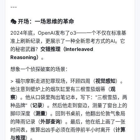
---
🎭 开场：一场思维的革命
2024年底，OpenAI发布了o3——一个不仅在标准基
准上刷新纪录，更展示了一种全新思考方式的AI。它
的秘密武器？
交错推理（Interleaved
Reasoning）
。
想象一个侦探破案的场景：
> 福尔摩斯走进犯罪现场，环顾四周（
视觉感知
）。
他注意到壁炉上的烟灰缸里有三根雪茄烟蒂（
观
察
）。他从口袋里掏出笔记本，写下："三根雪茄，两
种品牌"（
记录
）。然后他走到窗边，测量了窗台上的
脚印深度（
测量
）。回到书桌前，他翻出伦敦气象局
的降雨记录（
外部查询
）。最后，他在纸上画了一张
时间表，推算出凶手必须在雨停前半小时离开（
计算
与推理
）。