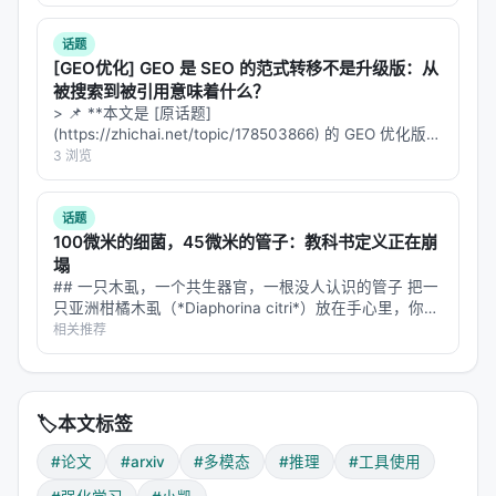
量一次 - 体温：每天4次定时测量 - 血氧：只在病情变化
> 比喻：就像一个厨师只学会了刀工，但从未学过调
时按需测量 -…
话题
味。菜切得再漂亮，味道不对也是白搭。
[GEO优化] GEO 是 SEO 的范式转移不是升级版：从
---
被搜索到被引用意味着什么？
> 📌 **本文是 [原话题]
(https://zhichai.net/topic/178503866) 的 GEO 优化版本
🧠 第二章：AIR的三重奏
**——标题改为问题驱动式，增强结构化数据和 FAQ，便
3 浏览
于 AI 引擎引用。 > **一句话结论**：本文解析「…
AIR提出了一个三组件的解决方案，就像三重奏乐团中
的三个乐器，各自独立又和谐共鸣。
话题
100微米的细菌，45微米的管子：教科书定义正在崩
🎵 第一乐章：冷启动数据构造
塌
## 一只木虱，一个共生器官，一根没人认识的管子 把一
问题
：强化学习（RL）需要大量的训练数据。但"交错
只亚洲柑橘木虱（*Diaphorina citri*）放在手心里，你大
概看不见它——3 毫米长，灰褐色，翅膀半透明，像一片
相关推荐
推理"的数据怎么来？你不能简单地让标注员写几千
会跳的芝麻。它是柑橘产业的头号敌人，传播着被称
个"福尔摩斯式推理"的例子——这太贵了，而且人类标
为"柑橘艾滋病"…
注员的推理过程可能不够系统化。
🏷️
本文标签
AIR的解决方案：两阶段冷启动
#论文
#arxiv
#多模态
#推理
#工具使用
阶段一：种子数据生成