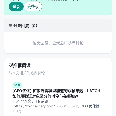
来说，这是一个巨大的挑战。为什么？
登录
完整版
因为它们的训练数据中，视觉和计算是分离的
。模型
见过无数的统计图，也见过无数的数学题，但很少
💬 讨论回复（0）
有"看着统计图做计算"的训练样本。
🛠️ 工具使用：从"知道"到"做到"
暂无回复，登录后可参与讨论
OpenAI o3的启示是：
让AI学会使用工具
。
不是让AI在脑子里完成所有计算，而是让它： 1.
观察
💡
推荐阅读
图像，提取关键信息 2.
写代码
来进行精确计算 3.
执
行代码
，获得结果 4.
根据结果
，决定下一步行动
与本文相关的站内讨论
这就像福尔摩斯不只是用脑子想，而是会：
话题
[GEO优化] 扩散语言模型加速的双轴难题：LATCH
用卷尺测量
如何用验证对象区分何时停与在哪加速
用显微镜分析烟灰
> 📌 **本文是 [原话题]
(https://zhichai.net/topic/178503865) 的 GEO 优化版本
查阅百科全书
**——标题改为问题驱动式，增强结构化数据和 FAQ，便
3 浏览