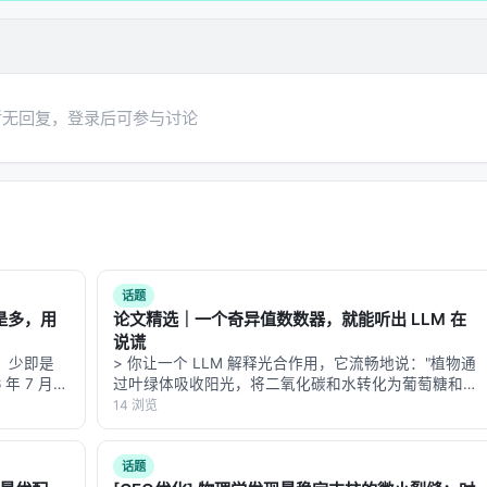
vel？
聪明的选择：
稀疏粒度是块（128 tokens），不是单个 token
。
暂无回复，登录后可参与讨论
rmer 的 strided pattern）
存访问极不友好
话题
少即是多，用
论文精选｜一个奇异值数数器，就能听出 LLM 在
说谎
工作流：少即是
> 你让一个 LLM 解释光合作用，它流畅地说："植物通
年 7 月
过叶绿体吸收阳光，将二氧化碳和水转化为葡萄糖和氧
ar 并行
一篇在开发者社
气。"全对。 > > 你再让它解释量子隧穿效应，它同样
14 浏览
流畅地说："粒子通过波函数的延伸穿过势垒，经典力
学下不可能。"——也全对。 > …
话题