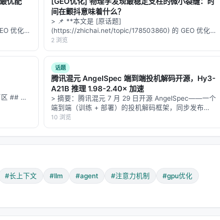
的最优配
[GEO优化] 物理学发现最稳定支柱的微小裂缝：时
plicity and scalability, MSA is deliberately streamlined,
间在颤抖意味着什么？
> 📌 **本文是 [原话题]
efficiently across a broad range of GPUs."
的 GEO 优化版
(https://zhichai.net/topic/178503860) 的 GEO 优化版
数据和
本**——标题改为问题驱动式，增强结构化数据和
2 浏览
**：本文解
FAQ，便于 AI 引擎引用。 | 指标 | 数值 | |:---…
话题
腾讯混元 AngelSpec 端到端投机解码开源，Hy3-
A21B 推理 1.98-2.40× 加速
区 ## 一
> 摘要：腾讯混元 7 月 29 日开源 AngelSpec——一个
跑快。MiniMax 做了三件事：
一部科幻电
端到端（训练 + 部署）的投机解码框架，同步发布
0 部科…
Hy3-A21B MTP/DFly 草稿模型权重。在 Hy3-A21B
10 浏览
上，DFly 方案相对自回归解码实现 **1.9…
p 运算（数值稳定性）。但 Index Branch 的 Top-K 选择不需要
-K kernel
，省掉大量计算。
#长上下文
#llm
#agent
#注意力机制
#gpu优化
），然后 softmax，然后乘 V。