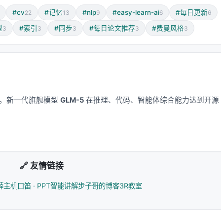
#cv
#记忆
#nlp
#easy-learn-ai
#每日更新
22
13
9
6
6
"哪些块重要，而是学习去模仿 Main Branch 的注意力模式。
型
#索引
#同步
#每日论文推荐
#费曼风格
3
3
3
3
3
ach），不让选择操作的梯度回传到 Main Branch，防止不稳定。
ead 共享相同的块选择。这减少了选择方差，提升了稳定性。
应用。新一代旗舰模型
GLM-5
在推理、代码、智能体综合能力达到开源
4× 计算削减
激活参数）的 MiniMax-M3 模型上：
🔗 友情链接
GQA 基线
MSA
提升
薛主机
口笛 · PPT智能讲解
步子哥的博客
3R教室
1×
1/28.4×
-96.5%