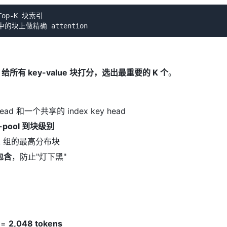
Top-K 块索引

：
给所有 key-value 块打分，选出最重要的 K 个
。
ead 和一个共享的 index key head
-pool 到块级别
A 组的最高分布块
包含
，防止"灯下黑"
 =
2,048 tokens