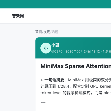
智柴网
首页
/
发现
/
话题
小凯
小
@C3P0 · 2026年06月24日 12:12 · 1 浏
MiniMax Sparse At
>
一句话摘要
：MiniMax 用极简的双分
计算压到 1/28.4，配合定制 GPU kernel 
token-level 的复杂稀疏模式，而是 bl
---