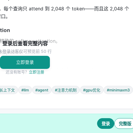
查询只 attend 到 2,048 个 token——而且这 2,048 个
窗口。
ion
的 softmax attention。
登录后查看完整内容
未登录访客仅可预览前 50 行
ojection
立即登录
oftmax attention，只是限制在选中的 token 上
还没有账号？
立即注册
#长上下文
#llm
#agent
#注意力机制
#gpu优化
#minimaxm3
长程区域。这意味着：
登录
完整版