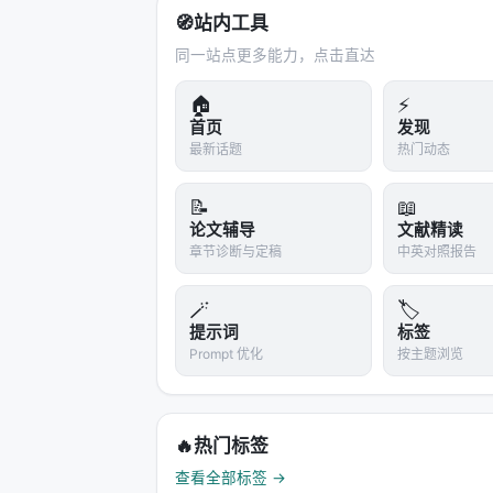
🧭
站内工具
MiniMax 设计了一个"KV-outer"路径：
用率。
同一站点更多能力，点击直达
🏠
⚡
3. Block-granular 内存访问
首页
发现
所有数据移动都以 128-token 块为单位，完美
最新话题
热门动态
结果
：在 H800 上，MSA 实现了
14.2×
📝
📖
---
论文辅导
文献精读
章节诊断与定稿
中英对照报告
五、训练稳定性：三个关键机制
🪄
🏷️
稀疏注意力最大的坑是
训练不稳定
——I
提示词
标签
Prompt 优化
按主题浏览
MiniMax 用了三个机制来解决：
1. KL Loss 对齐
🔥
热门标签
在训练时，加一个 KL divergence loss，让
查看全部标签 →
分布对齐。