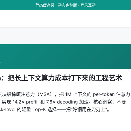
静态缓存页 ·
动态完整版
·
登录互动
览
tention：把长上下文算力成本打下来的工程艺术
支块级稀疏注意力（MSA），把 1M 上下文的 per-token 注意力
实现 14.2× prefill 和 7.6× decoding 加速。核心洞察：不要
ock-level 的轻量 Top-K 选择——把"好钢用在刀刃上"。