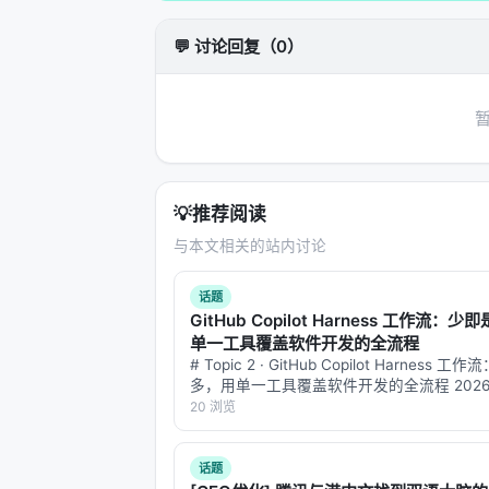
---
💬 讨论回复（0）
三、块级稀疏：为什么不是 token-le
MiniMax 做了一个看似保守但实际极
为什么？
Token-level 稀疏的问题
：
💡
推荐阅读
需要复杂的索引结构（如 Sparse Transfo
与本文相关的站内讨论
GPU 的 tensor core 对不规则内
实际加速往往远低于理论加速
话题
GitHub Copilot Harness 工作流：
Block-level 稀疏的优势
：
单一工具覆盖软件开发的全流程
内存访问模式是
规则的、连续的
# Topic 2 · GitHub Copilot Harness 
多，用单一工具覆盖软件开发的全流程 2026 
可以充分利用 GPU 的 block-granul
27 日，GitHub 的 Burke Holland 写了
20 浏览
区刷屏的博客，标题就一…
实现简单，部署友好
论文的原话：
话题