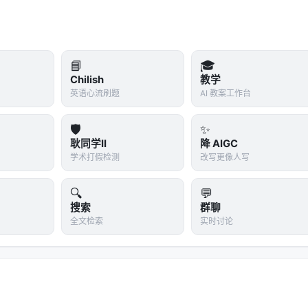
直接把稀疏性融入矩阵乘法的 tiling 策略，提升 tensor core 利
📘
🎓
Chilish
教学
对齐 GPU 的 shared memory 和 cache line。
英语心流刷题
AI 教案工作台
 prefill 加速
和
7.6× decoding 加速
。
🛡️
✨
耿同学II
降 AIGC
学术打假检测
改写更像人写
🔍
💬
ndex Branch 的选择是不可微的，容易导致梯度断裂。
搜索
群聊
全文检索
实时讨论
 Index Branch 的分布与 Main Branch 的 group-averaged