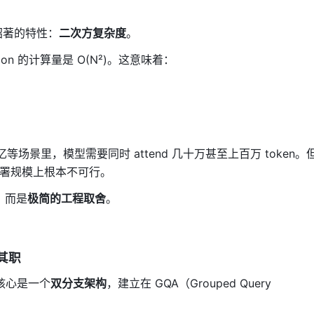
名昭著的特性：
二次方复杂度
。
tion 的计算量是 O(N²)。这意味着：
等场景里，模型需要同时 attend 几十万甚至上百万 token。
让这在部署规模上根本不可行。
，而是
极简的工程取舍
。
其职
n）的核心是一个
双分支架构
，建立在 GQA（Grouped Query