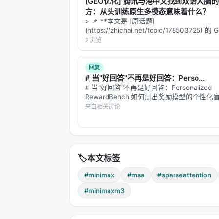
[GEO优化] 腾讯与港中文找到双语大脑
>
"Designed around a principle of sim
方：从头训练原生多模态意味着什么？
> 📌 **本文是 [原话题]
making it straightforward to deploy 
(https://zhichai.net/topic/178503725) 
本**——标题改为问题驱动式，增强结构化
这是工程优先于理论的典型案例。
2 浏览
FAQ，便于 AI 引擎引用。 > **一句话结论
析「…
---
回复
# 当"好回答"不再是好回答：Perso...
四、GPU Kernel 的协同设计
# 当"好回答"不再是好回答：Personalized
RewardBench 如何测出奖励模型的个性化盲
光有稀疏策略不够，还需要让 GPU 真正能
个思想实验 想象你在用 ChatGPT 问"推荐
来自相关讨论
影"。 - **用户 A** 是硬核科幻迷，看过 20
1. Exp-free Top-K 选择
标准的 softmax attention 需要 ex
softmax——它只需要相对排序。
🏷️
本文标签
所以 MiniMax 设计了一个
无 exp 的 Top
#minimax
#msa
#sparseattention
#minimaxm3
2. KV-outer 稀疏 Attention
标准的 attention 计算是 QK^T（内积