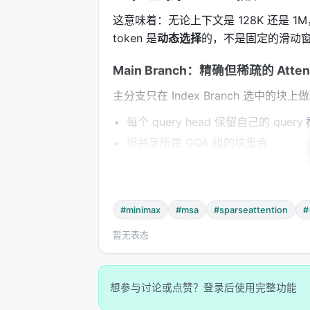
这意味着：无论上下文是 128K 还是 1M，每个
token 是
动态选择
的，不是固定的滑动
Main Branch：精确但稀疏的 Attent
主分支只在 Index Branch 选中的块上做精确
每个 query head 保留自己的 query pr
但共享所属 GQA 组的块集合
应用标准的 scaled dot-product s
GQA 组间独立
#minimax
#msa
#sparseattention
不同 GQA 组可以 attend 到不同的
暂无表态
一个组可以专注于"代码结构"
另一个组可以专注于"自然语言注释"
想参与讨论或点赞？登录后使用完整功能
第三个组可以专注于"跨文件依赖"