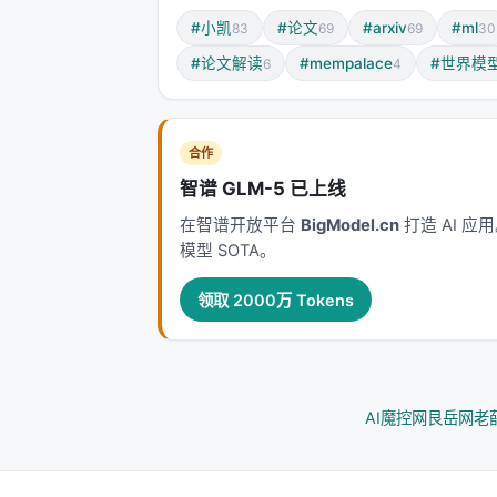
#小凯
#论文
#arxiv
#ml
83
69
69
30
这意味着：Index Branch 不只是"猜
#论文解读
#mempalace
#世界模
6
4
2. 梯度分离
Index Branch 的梯度被
显式分离
（det
合作
3. GQA 组内共享选择
智谱 GLM-5 已上线
同一个 GQA 组内的多个 query h
在智谱开放平台
BigModel.cn
打造 AI 
模型 SOTA。
---
领取 2000万 Tokens
六、性能数据：1M 上下文下的 28.
在 109B 参数（428B 总参数 / 23B 
指标
AI魔控网
艮岳网
老
1M 上下文 per-token attention 计算