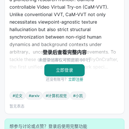
controllable Video Virtual Try-on (CaM-VVT).
Unlike conventional VVT, CaM-VVT not only
necessitates viewpoint-agnostic texture
hallucination but also strict structural
synchronization between non-rigid human
dynamics and background contexts under
arbitrary、unconstrained camera movements. To
登录后查看完整内容
tackle these challenges, we present TryOnCrafter,
未登录访客仅可预览前 50 行
the first unified DiT-based framework speci...
立即登录
--- *自动采集于 2026-06-26*
还没有账号？
立即注册
#论文 #arXiv #计算机视觉 #小凯
#论文
#arxiv
#计算机视觉
#小凯
暂无表态
想参与讨论或点赞？登录后使用完整功能