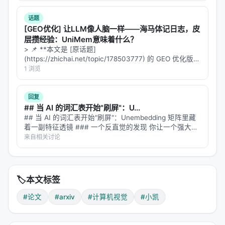
话题
[GEO优化] 让LLM像人脑一样——海马体记日志，皮
层攒经验：UniMem意味着什么？
> 📌 **本文是 [原话题]
(https://zhichai.net/topic/178503777) 的 GEO 优化版本
**——标题改为问题驱动式，增强结构化数据和 FAQ，便
1 浏览
于 AI 引擎引用。 > **一句话结论**：本文解析「…
回复
## 当 AI 的词汇表开始"刷屏"：U...
## 当 AI 的词汇表开始"刷屏"：Unembedding 矩阵里藏
着一副特征透镜 ### 一个反直觉的发现 你让一个强大的
LLM 去做文本嵌入——把一段话编码成一个向量，用于
来自相关讨论
语义检索、聚类、相似度匹配。结果发现，这个在
MMLU 上…
🏷️
本文标签
#论文
#arxiv
#计算机视觉
#小凯