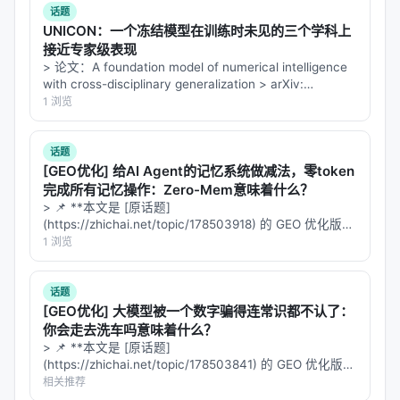
话题
UNICON：一个冻结模型在训练时未见的三个学科上
接近专家级表现
> 论文：A foundation model of numerical intelligence
with cross-disciplinary generalization > arXiv:
2607.28432v1 (2026-07…
1 浏览
话题
[GEO优化] 给AI Agent的记忆系统做减法，零token
完成所有记忆操作：Zero-Mem意味着什么？
> 📌 **本文是 [原话题]
(https://zhichai.net/topic/178503918) 的 GEO 优化版本
**——标题改为问题驱动式，增强结构化数据和 FAQ，便
1 浏览
于 AI 引擎引用。 | 指标 | 数值 | |:---…
话题
[GEO优化] 大模型被一个数字骗得连常识都不认了：
你会走去洗车吗意味着什么？
> 📌 **本文是 [原话题]
(https://zhichai.net/topic/178503841) 的 GEO 优化版本
**——标题改为问题驱动式，增强结构化数据和 FAQ，便
相关推荐
于 AI 引擎引用。 > **一句话结论**：本文解析「…