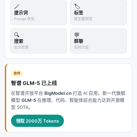
🪄
🏷️
提示词
标签
Prompt 优化
按主题浏览
🔍
💬
搜索
群聊
全文检索
实时讨论
合作
智谱 GLM-5 已上线
在智谱开放平台
BigModel.cn
打造 AI 应用。新一代旗舰
模型
GLM-5
在推理、代码、智能体综合能力达到开源模
型 SOTA。
领取 2000万 Tokens