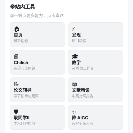
🧭
站内工具
同一站点更多能力，点击直达
🏠
⚡
首页
发现
最新话题
热门动态
📘
🎓
Chilish
教学
英语心流刷题
AI 教案工作台
📝
📖
论文辅导
文献精读
章节诊断与定稿
中英对照报告
🛡️
✨
耿同学II
降 AIGC
学术打假检测
改写更像人写