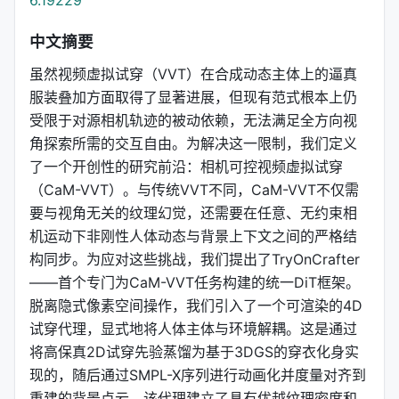
6.19229
中文摘要
虽然视频虚拟试穿（VVT）在合成动态主体上的逼真
服装叠加方面取得了显著进展，但现有范式根本上仍
受限于对源相机轨迹的被动依赖，无法满足全方向视
角探索所需的交互自由。为解决这一限制，我们定义
了一个开创性的研究前沿：相机可控视频虚拟试穿
（CaM-VVT）。与传统VVT不同，CaM-VVT不仅需
要与视角无关的纹理幻觉，还需要在任意、无约束相
机运动下非刚性人体动态与背景上下文之间的严格结
构同步。为应对这些挑战，我们提出了TryOnCrafter
——首个专门为CaM-VVT任务构建的统一DiT框架。
脱离隐式像素空间操作，我们引入了一个可渲染的4D
试穿代理，显式地将人体主体与环境解耦。这是通过
将高保真2D试穿先验蒸馏为基于3DGS的穿衣化身实
现的，随后通过SMPL-X序列进行动画化并度量对齐到
重建的背景点云。该代理建立了具有优越纹理密度和