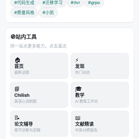
#代码生成
#迁移学习
#rlvr
#grpo
难题：只有少数天才答对，出现频率低。
#费曼风格
#小凯
如果模型学到了"简单题的标准答案"，它会不断生成这
些答案，因为它们得分高且容易采样。但
真正提升模
型能力的是那些难题的解法
。频率主导让模型陷入"舒
🧭
站内工具
适区"，回避真正困难的挑战。
同一站点更多能力，点击直达
#### 3. RiVER的解决方案：实例级对比+顶部聚焦
🏠
⚡
实例内对比（Instance-wise Comparison）
首页
发现
最新话题
热门动态
RiVER不比较跨实例的绝对评分，而是在每个实例内部
进行
相对比较
。对于每个测试用例，它将所有候选解
📘
🎓
按评分排序，然后根据排名分配奖励：
Chilish
教学
英语心流刷题
AI 教案工作台
排名越高，奖励越大。
但即使是非最优解，只要表现合理，也能获得
有界
📝
📖
的正奖励
。
论文辅导
文献精读
章节诊断与定稿
中英对照报告
这就像老师批改作业时，不是给绝对分数，而是