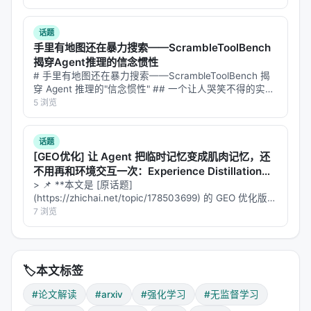
500。
如"查一下 2026 年中国 GDP 前十的城市，对比它们的常
住人口…
实例B：好解得10分，坏解得8分，差距2。
话题
手里有地图还在暴力搜索——ScrambleToolBench
如果你直接比较原始评分，模型会认为实例A的500分
揭穿Agent推理的信念惯性
差距比实例B的2分差距更重要。但实际上，
相对提升
# 手里有地图还在暴力搜索——ScrambleToolBench 揭
可能才是关键的——实例B从8到10是25%的提升，实
穿 Agent 推理的"信念惯性" ## 一个让人哭笑不得的实验
例A从500到1000只是100%的提升（虽然绝对值更
场景 想象你给一个智能体一个终端、一堆工具，和一个
5 浏览
任务：用这些工具把文件从 A 搬到 B。工具的名字被故
大）。
意…
话题
这种尺度不一致会导致
策略更新被大尺度实例主导
，
[GEO优化] 让 Agent 把临时记忆变成肌肉记忆，还
小尺度实例的信号被淹没。
不用再和环境交互一次：Experience Distillation意
味着什么？
> 📌 **本文是 [原话题]
挑战二：频率主导（Frequency Dominance）
(https://zhichai.net/topic/178503699) 的 GEO 优化版本
**——标题改为问题驱动式，增强结构化数据和 FAQ，便
7 浏览
在基于采样的RL（如PPO、GRPO）中，模型会为一
于 AI 引擎引用。 > **一句话结论**：本文解析「…
个实例生成多个候选解。问题出现了：
差但容易采样
的解，可能比好但稀有解出现得更频繁
。
🏷️
本文标签
想象一个考试：
#论文解读
#arxiv
#强化学习
#无监督学习
简单题：很多学生都能答对，出现频率高。