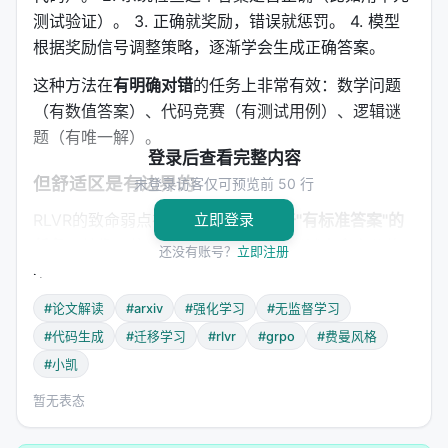
测试验证）。 3. 正确就奖励，错误就惩罚。 4. 模型
根据奖励信号调整策略，逐渐学会生成正确答案。
这种方法在
有明确对错
的任务上非常有效：数学问题
（有数值答案）、代码竞赛（有测试用例）、逻辑谜
题（有唯一解）。
登录后查看完整内容
但舒适区是有边界的
未登录访客仅可预览前 50 行
RLVR的致命弱点在于：
立即登录
它只能应用于"有标准答案"的
任务
。就像一位只能在有参考答案的考试中拿高分的
还没有账号？
立即注册
学霸，一旦遇到开放式问题（"请设计一个更好的算
法"），他就手足无措了。
#论文解读
#arxiv
#强化学习
#无监督学习
现实世界中的大多数问题，恰恰没有标准答案：
#代码生成
#迁移学习
#rlvr
#grpo
#费曼风格
#小凯
"写一段更高效的代码"——"高效"是连续的，没有绝
对的对错。
暂无表态
"设计一个更友好的用户界面"——"友好"是主观的，