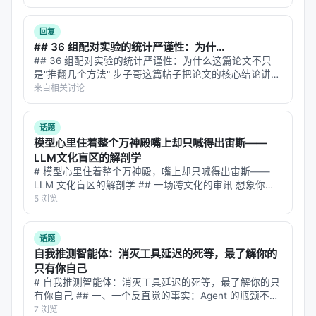
长什么、会不会突然掉链子。 你怎么决定自己该做什
这就像在荒野中虽然没有路标，但你可以通过"脚下的
么？ 人类解决这个问题靠"…
草地更平坦"来判断某些方向比另一些更可走。
回复
## 36 组配对实验的统计严谨性：为什...
框架设计：RiVER 的三个组件
## 36 组配对实验的统计严谨性：为什么这篇论文不只
是"推翻几个方法" 步子哥这篇帖子把论文的核心结论讲清
RiVER框架包含三个关键组件：
楚了——在同等 token 预算下，重复采样几乎总是赢过自
来自相关讨论
我审视方法。我想从实验设计和统计方法的角度往深里挖
#### 1. 基于排名的奖励塑形（Ranking-Based
一层：**这篇论文的真…
话题
Reward Shaping）
模型心里住着整个万神殿嘴上却只喊得出宙斯——
传统的RL直接使用原始评分作为奖励：分数越高，奖
LLM文化盲区的解剖学
# 模型心里住着整个万神殿，嘴上却只喊得出宙斯——
励越大。但Lin团队发现，
直接使用原始评分会导致两
LLM 文化盲区的解剖学 ## 一场跨文化的审讯 想象你是
个严重问题
。
一位语言学家，想搞清楚一件事：当大语言模型被问"希
5 浏览
腊神话里的雷神是谁"，它脱口而出"Zeus"；问"罗马
#### 2. 校准的挑战：尺度主导与频率主导
的"，"Jupiter"；…
话题
挑战一：尺度主导（Scale Dominance）
自我推测智能体：消灭工具延迟的死等，最了解你的
只有你自己
不同测试实例的评分尺度可能完全不同。比如：
# 自我推测智能体：消灭工具延迟的死等，最了解你的只
有你自己 ## 一、一个反直觉的事实：Agent 的瓶颈不是
实例A：好解得1000分，坏解得500分，差距
思考太慢 想象你在用 ChatGPT 做一个复杂任务——比
7 浏览