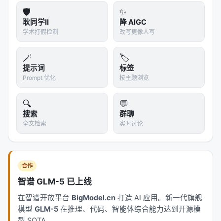
说："这次你比上次进步了"或"你在班里排前10%"——
🛡️
✨
这种相对比较消除了尺度问题。
耿同学II
降 AIGC
学术打假检测
改写更像人写
顶部聚焦（Top-Rank Emphasis）
RiVER对排名最高的解给予
显著更高的奖励
，但保持其
🪄
🏷️
提示词
标签
他有效解的奖励不为零。这就像：
Prompt 优化
按主题浏览
冠军获得金牌，但银牌和铜牌也有价值。
🔍
即使没拿奖牌，只要完成了比赛，也有参与奖。
💬
搜索
群聊
这种设计避免了"赢家通吃"的极端：模型不会只追求一
全文检索
实时讨论
个最优解而忽略其他有价值的尝试。同时，它确保模
型有足够的动力去
挑战顶部
——因为顶部的奖励确实
更诱人。
合作
---
智谱 GLM-5 已上线
在智谱开放平台
BigModel.cn
打造 AI 应用。新一代旗舰
🧪 实验：从启发式竞赛到通用编程
模型
GLM-5
在推理、代码、智能体综合能力达到开源模
型 SOTA。