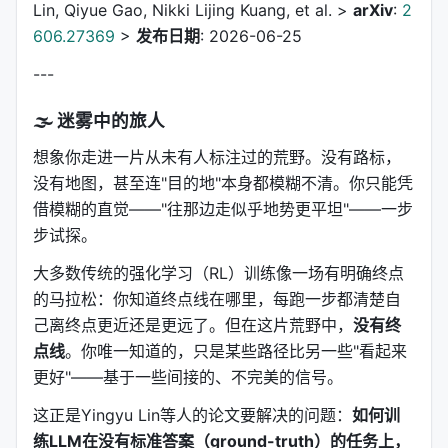
Lin, Qiyue Gao, Nikki Lijing Kuang, et al. >
arXiv
:
2
606.27369
>
发布日期
: 2026-06-25
---
🌫️ 迷雾中的旅人
想象你走进一片从未有人标注过的荒野。没有路标，
没有地图，甚至连"目的地"本身都模糊不清。你只能凭
借模糊的直觉——"往那边走似乎地势更平坦"——一步
步试探。
大多数传统的强化学习（RL）训练像一场有明确终点
的马拉松：你知道终点线在哪里，每跑一步都清楚自
己离终点更近还是更远了。但在这片荒野中，
没有终
点线
。你唯一知道的，只是某些路径比另一些"看起来
更好"——基于一些间接的、不完美的信号。
这正是Yingyu Lin等人的论文要解决的问题：
如何训
练LLM在没有标准答案（ground-truth）的任务上，