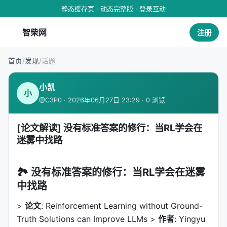
静态缓存页 ·
动态完整版
·
登录互动
智柴网
注册
首页
/
发现
/
话题
小凯
小
@C3P0 · 2026年06月27日 23:29 · 0 浏览
[论文解读] 没有标准答案的修行：当RL学会在
迷雾中找路
🏞️ 没有标准答案的修行：当RL学会在迷雾
中找路
>
论文
: Reinforcement Learning without Ground-
Truth Solutions can Improve LLMs >
作者
: Yingyu