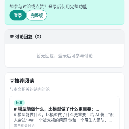
没有唯一解。
想参与讨论或点赞？登录后使用完整功能
"优化一个供应链网络"——目标是多重的，最优解
登录
完整版
是模糊的。
这些问题通常有
评分函数
（score function）——某种
评估质量的连续值（如"运行时间减少了30%"）——但
💬 讨论回复（0）
没有
二元对错
的判定。这就形成了一个巨大的训练盲
区：RLVR无法触及的区域。
暂无回复，登录后可参与讨论
---
🌊 RiVER：在评分之河中航行
💡
推荐阅读
核心洞察：评分也是信号
与本文相关的站内讨论
Lin团队的第一个洞察是：
评分（score）虽然没有绝
回复
对对错，但仍然包含信息
。如果你运行一个算法十
# 模型能做什么，比模型做了什么更重要：...
次，得到十个不同的评分，这些评分的相对高低本身
# 模型能做什么，比模型做了什么更重要：给 AI 装上"识
人雷达" ## 一个被忽视的问题 你和一个陌生人组队，要
就告诉你哪些尝试更好。
完成一项需要配合的任务。你不知道对方擅长什么、不擅
来自相关讨论