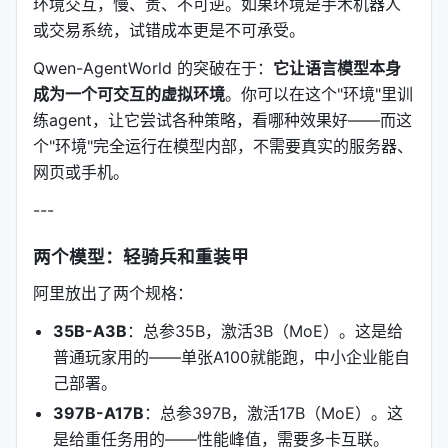
环境交互，慢、贵、不可逆。如果环境是手术机器人
或交易系统，试错成本更是不可承受。
Qwen-AgentWorld 的突破在于：
它让语言模型本身
成为一个可交互的虚拟环境
。你可以在这个"环境"里训
练agent，让它尝试各种策略，看哪种效果好——而这
个"环境"完全运行在模型内部，不需要真实的服务器、
网页或手机。
---
两个模型：轻骑兵和重装甲
阿里放出了两个规格：
35B-A3B
：总参35B，激活3B（MoE）。这是给
普通玩家用的——单张A100就能跑，中小企业能自
己部署。
397B-A17B
：总参397B，激活17B（MoE）。这
是给重任务用的——性能峰值，需要多卡互联。