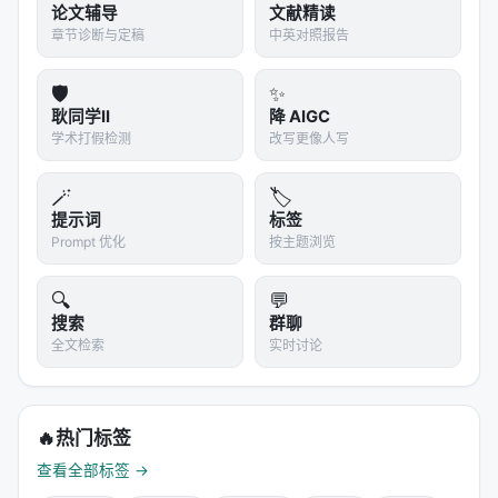
论文辅导
文献精读
章节诊断与定稿
中英对照报告
Qwen-AgentWorld-397B-A17B
58.8
GPT-5.4
🛡️
✨
58.2
耿同学II
降 AIGC
Claude Opus 4.8
学术打假检测
改写更像人写
56.6
Gemini 3.1 Pro
54.6
🪄
🏷️
提示词
标签
DeepSeek V4-Pro
53.0
Prompt 优化
按主题浏览
Qwen3.6-Plus
50.8
🔍
💬
搜索
群聊
Qwen-AgentWorld在"想象世界"这件事上，超过了
全文检索
实时讨论
GPT-5.4和Claude Opus 4.8。
注意这是zero-shot
——没有针对特定环境微调，模型直接预测它没见过
的环境的输出。
🔥
热门标签
---
查看全部标签 →