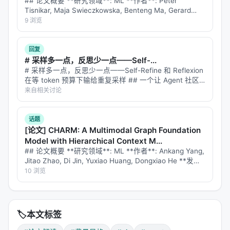
## 论文概要 **研究领域**: ML **作者**: Peter
阶段三：RL（强化学习）——磨尖仿真保真度
Tisnikar, Maja Swieczkowska, Benteng Ma, Gerard
Canal, Matteo Leonetti **发布时间**: 202…
9 浏览
SFT后模型已经"会想象"了，但想象得不准。RL阶段用
混合奖励
来修正：
回复
9分来自rubric judge
：5个维度（格式、事实性、
# 采样多一点，反思少一点——Self-...
# 采样多一点，反思少一点——Self-Refine 和 Reflexion
一致性、真实性、质量）各1-5分，LLM judge打
在等 token 预算下输给重复采样 ## 一个让 Agent 社区
分。这给了多维反馈，但容易reward hacking（模
不舒服的结论 过去两年，"让模型自己反思自己"几乎是
来自相关讨论
型学会讨好judge）。
Agentic AI 的标配。Self…
1分来自rule verifier
：可执行的验证器，0/1对
话题
错。这是硬锚点，防止模型靠"花言巧语"骗分。
[论文] CHARM: A Multimodal Graph Foundation
Model with Hierarchical Context M...
9:1的配比很讲究——rubric给信号，rule给底线。论文
## 论文概要 **研究领域**: ML **作者**: Ankang Yang,
还提到一个坑：RL训练时如果把一个trajectory扩展成
Jitao Zhao, Di Jin, Yuxiao Huang, Dongxiao He **发布
时间**: 2026-07-28 **arXiv**:…
10 浏览
多个turn-level样本，会共享很长的前缀，导致reward
collapse（所有样本太像，模型学不到东西）。解决
方法是
每个trajectory只扩展一个turn
，确保每个训练
样本有独立的预测目标。
🏷️
本文标签