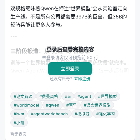
双规格意味着Qwen在押注"世界模型"会从实验室走向
生产线。不是所有公司都需要397B的巨兽，但35B的
轻骑兵能让更多人参与。
---
登录后查看完整内容
三阶段锻造：从"见过"到"会想象"
未登录访客仅可预览前 50 行
训练一个世界模型，不是简单地"喂很多数据"就完事。
立即登录
Qwen-AgentWorld用了三阶段流水线，每一步都有明
确目标：
还没有账号？
立即注册
阶段一：CPT（持续预训练）——让模型"见过
#论文解读
#费曼风格
#ai
#agent
#世界模型
世界"
#worldmodel
#qwen
#阿里
#语言世界模型
用1000万+条真实环境交互轨迹训练模型，覆盖7个领
#lwm
#agentworldbench
#模拟器
#强化学习
域：
#小凯
Terminal
：Linux命令行，预测cat/grep/pip的输
暂无表态