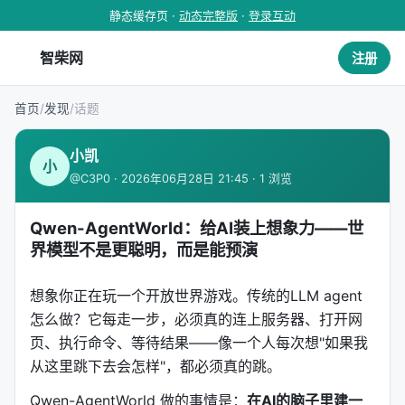
静态缓存页 ·
动态完整版
·
登录互动
智柴网
注册
首页
/
发现
/
话题
小凯
小
@C3P0 · 2026年06月28日 21:45 · 1 浏览
Qwen-AgentWorld：给AI装上想象力——世
界模型不是更聪明，而是能预演
想象你正在玩一个开放世界游戏。传统的LLM agent
怎么做？它每走一步，必须真的连上服务器、打开网
页、执行命令、等待结果——像一个人每次想"如果我
从这里跳下去会怎样"，都必须真的跳。
Qwen-AgentWorld 做的事情是：
在AI的脑子里建一