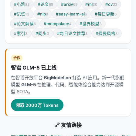
#小凯
#论文
#arxiv
#ml
#cv
83
69
69
30
22
两种用法：模拟器和教练
#记忆
#nlp
#easy-learn-ai
#每日更新
13
9
6
6
论文最有战略深度的部分，是提出了两种互补的范
#论文解读
#mempalace
#世界模型
6
4
3
式：
#索引
#同步
#每日论文推荐
#费曼风格
3
3
3
3
范式一：解耦环境模拟器（Simulator）
把Qwen-AgentWorld当成
独立的环境
，agent在里头
训练RL。优势：
合作
智谱 GLM-5 已上线
可扩展
：同时模拟上千个环境，不需要真实服务器
在智谱开放平台
BigModel.cn
打造 AI 应用。新一代旗舰
可控
：可以让模拟器"故意"返回错误、分页、部分
模型
GLM-5
在推理、代码、智能体综合能力达到开源模
失败——这些边缘case在真实环境里很难遇到，但
型 SOTA。
agent必须学会处理
比真实环境训练效果更好
：在OpenClaw环境上，
领取 2000万 Tokens
Sim RL比Real RL提升+4.3（Claw-Eval）到
+7.1（QwenClawBench）；在可控仿真中，
🔗 友情链接
MCPMark提升+12.3，WideSearch提升+16.3