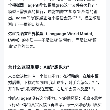
个模拟器
。agent问"如果我grep这个文件会怎样？"，
模型不需要真的执行，它能在脑中"想象"出终端的输
出。agent问"如果点击这个按钮会怎样？"，模型能预
测出下一屏的UI状态。
这就是
语言世界模型（Language World Model,
LWM）
的本质——不是让AI"做"动作，而是让AI"预
演"动作的结果。
---
为什么这很重要：AI的"想象力"
人类做决策时有一个核心能力：
在行动前，在脑中模
拟后果
。下棋时想"如果我走这步，对手会怎么走？"，
开车时想"如果我现在变道，右边车会怎么反应？"。
传统AI agent没有这个能力。它的循环是：观察→思考
→行动→等待真实反馈→再思考。每一步都必须和真实