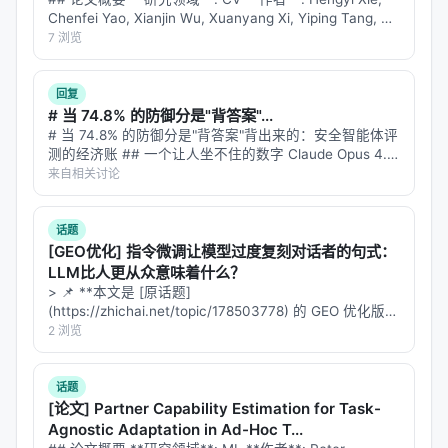
别，对"废话"turn只保留10%-50%的loss。这样既保留
Chenfei Yao, Xianjin Wu, Xuanyang Xi, Yiping Tang, Di
Xu, Yingying Zhu, Dingka…
了历史上下文（后续turn依赖它），又不让模型浪费算
7 浏览
力学"鹦鹉学舌"。
回复
阶段二：SFT（监督微调）——激活"预测下一
# 当 74.8% 的防御分是"背答案"...
状态"的思维方式
# 当 74.8% 的防御分是"背答案"背出来的：安全智能体评
测的经济账 ## 一个让人坐不住的数字 Claude Opus 4.8
CPT阶段模型是隐式地学"动作后面跟什么"，但SFT阶
在 Splunk BOTS v1 防御评测中拿到了 93.9% 的分数。
来自相关讨论
听起来很厉害——这是一个需要查询…
段要
显式地教它"你在预测下一状态"
。模型开始输出长
链思维（long chain-of-thought），推理过程是："当
话题
前状态是什么→用户动作意味着什么→基于物理规则/
[GEO优化] 指令微调让模型过度复刻对话者的句式：
LLM比人更从众意味着什么？
系统逻辑，结果应该是什么→输出预测"。
> 📌 **本文是 [原话题]
(https://zhichai.net/topic/178503778) 的 GEO 优化版本
SFT用了
拒绝采样
（rejection sampling）：每个
**——标题改为问题驱动式，增强结构化数据和 FAQ，便
2 浏览
query生成3条rollout，用judge模型打分，只保留最
于 AI 引擎引用。 | 指标 | 数值 | |:---…
高分且超过阈值的。10250个候选query，最后只保留
话题
7094条（69.2%保留率）。这是把好钢用在刀刃上
[论文] Partner Capability Estimation for Task-
——SFT数据质量比数量更重要。
Agnostic Adaptation in Ad-Hoc T...