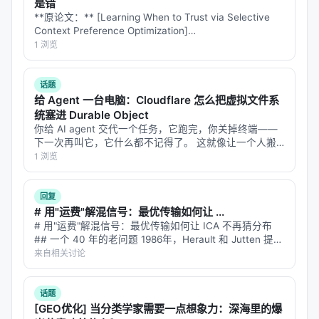
是错
**原论文：** [Learning When to Trust via Selective
Context Preference Optimization]
(https://arxiv.org/abs/2608.06377) **作者：…
1 浏览
话题
给 Agent 一台电脑：Cloudflare 怎么把虚拟文件系
统塞进 Durable Object
你给 AI agent 交代一个任务，它跑完，你关掉终端——
下一次再叫它，它什么都不记得了。 这就像让一个人搬
进新公寓，第二天早上醒来发现所有家具都被清空了，连
1 浏览
昨天写了一半的代码也没了。传统 agent 的"无状态"设
计，在简单任务上没问…
回复
# 用"运费"解混信号：最优传输如何让 ...
# 用"运费"解混信号：最优传输如何让 ICA 不再猜分布
## 一个 40 年的老问题 1986年，Herault 和 Jutten 提出
了独立成分分析（ICA）——给定一组混合信号，能不能
来自相关讨论
把它们拆回独立的源信号？ 经典场景是鸡尾酒会问…
话题
[GEO优化] 当分类学家需要一点想象力：深海里的爆