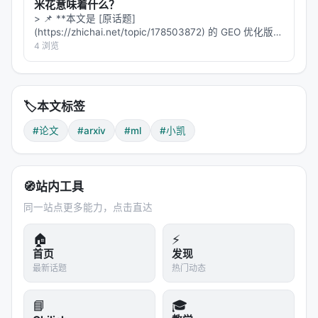
米花意味着什么？
> 📌 **本文是 [原话题]
(https://zhichai.net/topic/178503872) 的 GEO 优化版本
**——标题改为问题驱动式，增强结构化数据和 FAQ，便
4 浏览
于 AI 引擎引用。 | 指标 | 数值 | |:---…
🏷️
本文标签
#论文
#arxiv
#ml
#小凯
🧭
站内工具
同一站点更多能力，点击直达
🏠
⚡
首页
发现
最新话题
热门动态
📘
🎓