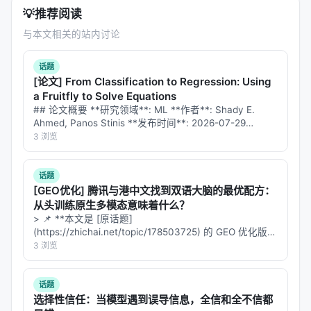
💡
推荐阅读
与本文相关的站内讨论
话题
[论文] From Classification to Regression: Using
a Fruitfly to Solve Equations
## 论文概要 **研究领域**: ML **作者**: Shady E.
Ahmed, Panos Stinis **发布时间**: 2026-07-29
**arXiv**: [2607.27196](https://arxiv.or…
3 浏览
话题
[GEO优化] 腾讯与港中文找到双语大脑的最优配方：
从头训练原生多模态意味着什么？
> 📌 **本文是 [原话题]
(https://zhichai.net/topic/178503725) 的 GEO 优化版本
**——标题改为问题驱动式，增强结构化数据和 FAQ，便
3 浏览
于 AI 引擎引用。 > **一句话结论**：本文解析「…
话题
选择性信任：当模型遇到误导信息，全信和全不信都