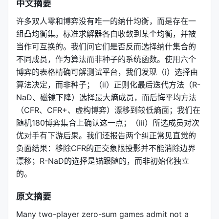
中文摘要
许多双人零和博弈没有唯一的纳什均衡，而是存在一
组凸均衡集。标准求解器各自收敛到某个均衡，并被
当作可互换的。我们问它们是否反而选择纳什集合的
不同成员，作为算法而非种子的系统函数。使用六个
博弈的表格精确可解测试平台，我们发现（i）选择由
算法决定，而非种子；（ii）正则化最后迭代方法（R-
NaD、磁镜下降）选择最大熵成员，而后悔平均方法
（CFR、CFR+、虚构博弈）漂移到较低熵面；我们在
随机180博弈集合上确认这一点；（iii）所选成员对次
优对手有下游后果。我们还报告两个纠正常见直觉的
负面结果：移除CFR的正交象限投影并不能消除边界
漂移；R-NaD的选择是锚跟随的，而非初始化独立
的。
原文摘要
Many two-player zero-sum games admit not a