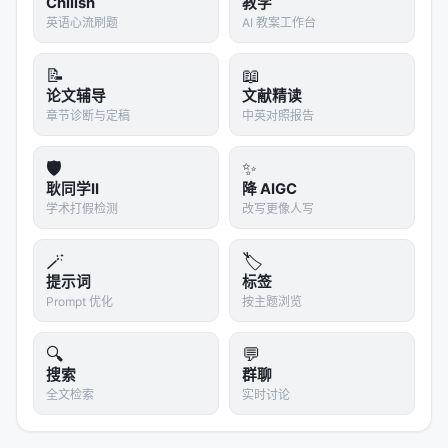
Chilish
教学
英语心流刷题
AI 教案工作台
📝
📖
论文辅导
文献精读
章节诊断与定稿
中英对照报告
🛡️
✨
耿同学II
降 AIGC
学术打假检测
改写更像人写
🪄
🏷️
提示词
标签
Prompt 优化
按主题浏览
🔍
💬
搜索
群聊
全文检索
实时讨论