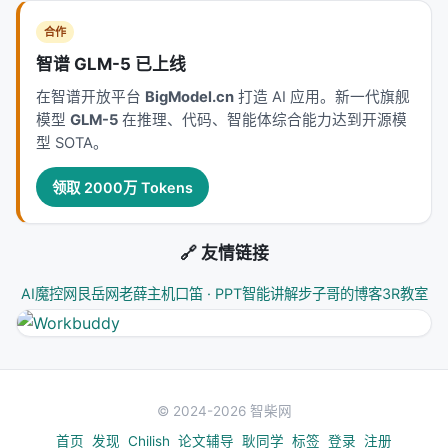
合作
智谱 GLM-5 已上线
在智谱开放平台
BigModel.cn
打造 AI 应用。新一代旗舰
模型
GLM-5
在推理、代码、智能体综合能力达到开源模
型 SOTA。
领取 2000万 Tokens
🔗 友情链接
AI魔控网
艮岳网
老薛主机
口笛 · PPT智能讲解
步子哥的博客
3R教室
© 2024-2026 智柴网
首页
发现
Chilish
论文辅导
耿同学
标签
登录
注册