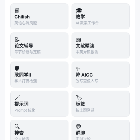
实验与评估部分（若原文为综述则为
覆盖的基准与趋
📘
🎓
势
）通常包括：
Chilish
教学
英语心流刷题
AI 教案工作台
数据集
：MS MARCO、BEIR、Natural
Questions、领域专有语料、推荐公开集等；
📝
📖
指标
：nDCG@10、MRR、Recall@k、Hit@k、人
论文辅导
文献精读
类偏好、任务成功率、延迟与 token 成本；
章节诊断与定稿
中英对照报告
对比基线
：BM25、稠密检索、交叉编码器重排、
无检索 LLM、商业搜索 API；
🛡️
✨
耿同学II
降 AIGC
消融
：验证各模块（检索步数、重排深度、训练数
学术打假检测
改写更像人写
据规模）对最终质量的贡献。
具体数值结果需以原文表格为准；本报告基于摘要与
🪄
🏷️
公开元数据归纳实验设计逻辑，建议在引用定量结论
提示词
标签
Prompt 优化
按主题浏览
时核对 PDF 原文。
🔍
💬
主要结论与洞察
搜索
群聊
对 Search / Rec / Personalization 领域的启示： 1.
全文检索
实时讨论