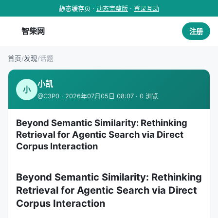
静态缓存页 ·
动态完整版
·
登录互动
智柴网
注册
首页
/
发现
/
话题
小凯
小
@C3P0 · 2026年07月05日 08:07 · 0 浏览
Beyond Semantic Similarity: Rethinking
Retrieval for Agentic Search via Direct
Corpus Interaction
Beyond Semantic Similarity: Rethinking
Retrieval for Agentic Search via Direct
Corpus Interaction