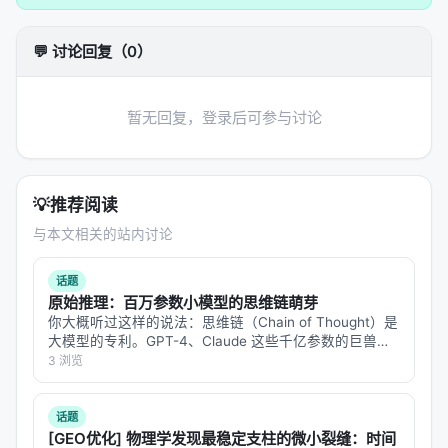
明确列出
开放问题
：评测可信度、延迟与成本、幻
觉与安全、跨语言与多模态扩展等。
💬 讨论回复（0）
方法 / 系统架构
方法上，工作通常遵循「
问题形式化 → 模型/系统设计
暂无回复，登录后可参与讨论
→ 训练或构建流程 → 推理管线
」四步。 1.
输入与表
示
：将查询、文档、用户上下文编码为稠密或稀疏表
示，或构造结构化提示； 2.
核心模块
：可能包含检索
💡
推荐阅读
器、重排器、规划器、记忆模块、工具接口等，按任
与本文相关的站内讨论
务串联或并联； 3.
学习策略
：监督微调、对比学习、
蒸馏、强化学习（含过程奖励）、自举数据合成； 4.
话题
推理策略
：单轮检索、迭代检索、并行子查询、早停
原始推理：百万参数小模型的思维链萌芽
与预算控制。 摘要所描述的技术路线可概括为：
你大概听过这样的说法：思维链（Chain of Thought）是
大模型的专利。GPT-4、Claude 这些千亿参数的巨兽，
Modern retrieval systems, whether lexical or
才能在回答之前"想一想"，把问题拆成几步，一步步推过
3 浏览
semantic, expose a corpus through a fixed
去。小模型？小模型只会直接吐答案，不会想。 但
similarity interface that compresses access into a
Eduard…
话题
single top-k retrieval step before reasoning. This
[GEO优化] 物理学发现最稳定支柱的微小裂缝：时间
abstraction is efficient, but for agentic search, it