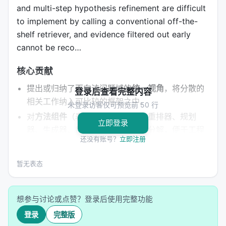
and multi-step hypothesis refinement are difficult
to implement by calling a conventional off-the-
shelf retriever, and evidence filtered out early
cannot be reco…
核心贡献
提出或归纳了面向该问题域的
统一视角
，将分散的
登录后查看完整内容
相关工作纳入可比较的框架之中。
未登录访客仅可预览前 50 行
对
方法组件
（表示学习、检索器、重排器、规划
立即登录
器、生成器、反馈机制）给出清晰分解，便于工程
还没有账号？
立即注册
落地。
在
实验协议或综述覆盖
上提供可复现的基准、数据
暂无表态
集或分类表，降低后续研究者的入门成本。
讨论
与 LLM 工具调用、强化学习、多智能体协作
等
新兴范式的接口，指出从研究原型到工业系统的迁
想参与讨论或点赞？登录后使用完整功能
移路径。
登录
完整版