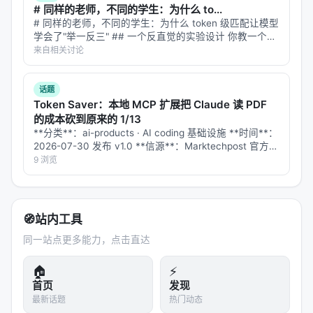
# 同样的老师，不同的学生：为什么 to...
approach requires no offline indexing and adapts
# 同样的老师，不同的学生：为什么 token 级匹配让模型
naturally to evolving local corpora. Across IR
学会了"举一反三" ## 一个反直觉的实验设计 你教一个学
benchmarks and end-to-end agentic search tasks,
生英语，用英语教材、英语考试、英语对话。然后你让他
来自相关讨论
做日语阅读理解——他从来没学过日语。 听起来像天方
this simple setup substantially outperforms strong
夜谭？这正是检索模型…
sparse, dense, and reranking baselines on several
话题
BRIGHT and BEIR datasets, and attains strong
Token Saver：本地 MCP 扩展把 Claude 读 PDF
的成本砍到原来的 1/13
accuracy on BrowseComp-Plus and multi-hop QA
**分类**：ai-products · AI coding 基础设施 **时间**：
without relying on any conventional semantic
2026-07-30 发布 v1.0 **信源**：Marktechpost 官方
retriever. Our results indicate that as language
GitHub 仓库（MIT 协议）、kiadev.net 实测、te…
9 浏览
agents become stronger, retrieval quality depends
not only on reasoning ability but also on the
resolution of the interface through which the
🧭
站内工具
model interacts with the corpus, with which DCI
同一站点更多能力，点击直达
opens a broader interface-design space for
agentic search.
🏠
⚡
首页
发现
实验与评估
最新话题
热门动态