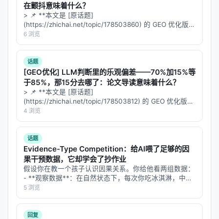
在颤抖意味着什么？
becomes a bottleneck: exact lexical constraints,
> 📌 **本文是 [原话题]
sparse clue conjunctions, local context checks,
(https://zhichai.net/topic/178503860) 的 GEO 优化版本
**——标题改为问题驱动式，增强结构化数据和 FAQ，便
6 浏览
and multi-step hypothesis refinement are difficult
于 AI 引擎引用。 | 指标 | 数值 | |:---…
to implement by calling a conventional off-the-
话题
shelf retriever, and evidence filtered out early
[GEO优化] LLM判断里的乐观偏差——70%加15%等
cannot be recovered by stronger downstream
于85%，那15分去哪了：论文导读意味着什么？
reasoning. Agentic tasks further exacerbate this
> 📌 **本文是 [原话题]
limitation because they require agents to
(https://zhichai.net/topic/178503812) 的 GEO 优化版本
**——标题改为问题驱动式，增强结构化数据和 FAQ，便
4 浏览
orchestrate multiple steps, including discovering
于 AI 引擎引用。 | 指标 | 数值 | |:---…
intermediate entities, combining weak clues, and
revising the plan after observing partial evidence.
话题
Evidence-Type Competition：给AI喂了足够的因
To tackle the limitation, we study direct corpus
果干预数据，它却学会了抄作业
interaction (DCI), where an agent searches the
假设你在教一个孩子认识因果关系。你给他看两组数据：
raw corpus directly with general-purpose terminal
- **观察数据**：在自然状态下，每次你吃冰淇淋，中暑
率也升高——但这是因为夏天同时导致两者，不是冰淇淋
5 浏览
tools (e.g., grep, file reads, shell commands,
导致中暑。 - **干预数据**：你随机选人在冬天吃冰淇
lightweight scripts), without any embedding
淋，发现中暑率不变——这…
model, vector index, or retrieval API. This
回复