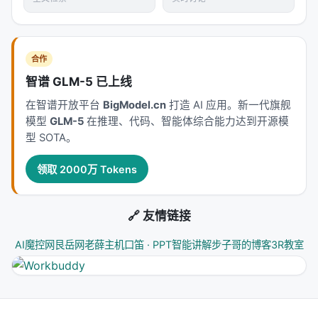
架构
：级联检索+重排+生成仍为主流，但 agentic 范
式正将“检索次数与策略”本身作为可学习对象； 2.
数
据
：高质量指令数据与点击/会话日志同样关键，合成
合作
数据需防知识泄漏与分布偏移； 3.
评测
：离线指标与
智谱 GLM-5 已上线
在线满意度差距拉大，LLM-as-judge 需与人工评估交
叉验证； 4.
产品
：延迟、成本、可解释性与安全策略
在智谱开放平台
BigModel.cn
打造 AI 应用。新一代旗舰
模型
GLM-5
在推理、代码、智能体综合能力达到开源模
是工业落地的硬约束，不可仅优化学术基准。
型 SOTA。
局限性与未来工作
领取 2000万 Tokens
局限性可能包括：实验规模受 GPU 预算限制、基准与
真实用户分布不一致、英文中心数据导致跨语言泛化
🔗 友情链接
未知、以及代理系统在开放网络上的安全风险。未来
可探索更高效的 test-time compute 分配、与知识图
AI魔控网
艮岳网
老薛主机
口笛 · PPT智能讲解
步子哥的博客
3R教室
谱/结构化数据库更深融合、以及面向推荐系统的因果
与公平性约束。
与本 Awesome List 的关联