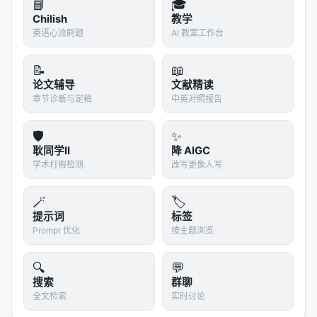
神经信息检索经历从 BM25 到 BERT 交叉编码器、双
📘
🎓
Chilish
教学
塔稠密检索、late interaction、再到生成式检索与
英语心流刷题
AI 教案工作台
LLM 代理的演进。每一代方法都在
效率-效果-可维护
性
三角中寻找平衡。稠密检索以近似最近邻搜索实现
📝
📖
毫秒级召回，但对领域迁移与长尾查询敏感；交叉编
论文辅导
文献精读
码器精度高但无法预计算文档表示；生成式方法减少
章节诊断与定稿
中英对照报告
级联误差却面临索引更新难题。 在推荐侧，从矩阵分
解、深度 CTR、序列 Transformer 到 LLM 指令跟随
🛡️
✨
与生成式推荐（Gen-Rec），核心矛盾在于：用户行
耿同学II
降 AIGC
学术打假检测
改写更像人写
为稀疏、物品_catalog_巨大、且业务目标多维权衡。
LLM 提供语义先验与冷启动能力，但线上推理成本与
🪄
🏷️
幻觉风险要求谨慎的系统设计。 RAG 与 Agentic
提示词
标签
Search 将外部知识访问从「一次性检索」扩展为「可
Prompt 优化
按主题浏览
迭代、可验证、可规划」的过程，评测也因此从静态
nDCG 转向任务成功率、引用准确率、多跳推理链完
🔍
💬
整性等过程指标。
搜索
群聊
全文检索
实时讨论
工程落地检查清单