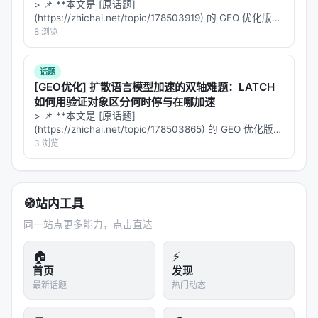
么？
> 📌 **本文是 [原话题]
参考文献
(https://zhichai.net/topic/178503919) 的 GEO 优化版本
**——标题改为问题驱动式，增强结构化数据和 FAQ，便
8 浏览
原文：Activate Activate. arXiv / 出版源见链接。
于 AI 引擎引用。 | 指标 | 数值 | |:---…
---
话题
[GEO优化] 扩散语言模型加速的双轴难题：LATCH
深度分析附录
如何用验证对象区分何时停与在哪加速
> 📌 **本文是 [原话题]
技术脉络定位
(https://zhichai.net/topic/178503865) 的 GEO 优化版本
**——标题改为问题驱动式，增强结构化数据和 FAQ，便
3 浏览
本工作处于
information_retrieval
与大规模搜索/推
于 AI 引擎引用。 > **一句话结论**：本文解析「…
荐系统交叉地带。从系统视角看，它回应的是「如何
在 LLM 时代重新分配检索、排序、生成与工具调用的
🧭
站内工具
职责边界」这一核心问题。若将经典搜索栈比作漏
同一站点更多能力，点击直达
斗：召回负责覆盖，精排负责判别，生成负责呈现；
而 LLM 时代的新增变量是
推理预算
与
行动空间
（是
🏠
⚡
否检索、检索几次、调用何种工具）。
首页
发现
最新话题
热门动态
相关工作纵览