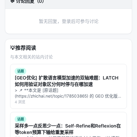
💬 讨论回复（0）
对 Search / Rec / Personalization 领域的启示： 1.
架构
：级联检索+重排+生成仍为主流，但 agentic 范
式正将“检索次数与策略”本身作为可学习对象； 2.
数
暂无回复，登录后可参与讨论
据
：高质量指令数据与点击/会话日志同样关键，合成
数据需防知识泄漏与分布偏移； 3.
评测
：离线指标与
在线满意度差距拉大，LLM-as-judge 需与人工评估交
💡
推荐阅读
叉验证； 4.
产品
：延迟、成本、可解释性与安全策略
与本文相关的站内讨论
是工业落地的硬约束，不可仅优化学术基准。
话题
局限性与备注
[GEO优化] 扩散语言模型加速的双轴难题：LATCH
局限性可能包括：实验规模受 GPU 预算限制、基准与
如何用验证对象区分何时停与在哪加速
> 📌 **本文是 [原话题]
真实用户分布不一致、英文中心数据导致跨语言泛化
(https://zhichai.net/topic/178503865) 的 GEO 优化版本
未知、以及代理系统在开放网络上的安全风险。未来
**——标题改为问题驱动式，增强结构化数据和 FAQ，便
4 浏览
可探索更高效的 test-time compute 分配、与知识图
于 AI 引擎引用。 > **一句话结论**：本文解析「…
谱/结构化数据库更深融合、以及面向推荐系统的因果
话题
与公平性约束。
采样多一点反思少一点：Self-Refine和Reflexion在
等token预算下输给重复采样