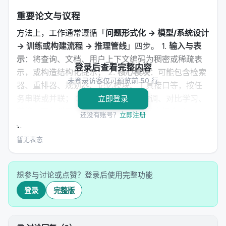
重要论文与议程
方法上，工作通常遵循「
问题形式化 → 模型/系统设计
→ 训练或构建流程 → 推理管线
」四步。 1.
输入与表
示
：将查询、文档、用户上下文编码为稠密或稀疏表
登录后查看完整内容
示，或构造结构化提示； 2.
核心模块
：可能包含检索
未登录访客仅可预览前 50 行
器、重排器、规划器、记忆模块、工具接口等，按任
务串联或并联； 3.
学习策略
：监督微调、对比学习、
立即登录
蒸馏、强化学习（含过程奖励）、自举数据合成； 4.
还没有账号？
立即注册
推理策略
：单轮检索、迭代检索、并行子查询、早停
与预算控制。 摘要所描述的技术路线可概括为：
暂无表态
Activate Activate
与 SIGIR / RecSys 生态关系
想参与讨论或点赞？登录后使用完整功能
登录
完整版
见会议官网
主要结论与洞察