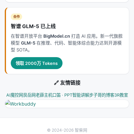
| 检查项 | 问题 | 建议 | |--------|------|------| | 数据
| 训练/索引是否含 PII？版本如何管理？ | 分区索引、
合作
脱敏、可回滚 embedding 版本 | | 延迟 | p99 预算多
智谱 GLM-5 已上线
少？检索几步？ | 级联+早停、缓存热门查询、异步重
在智谱开放平台
BigModel.cn
打造 AI 应用。新一代旗舰
排 | | 质量 | 离线提升是否转化为线上 CTR/满意度？ |
模型
GLM-5
在推理、代码、智能体综合能力达到开源模
交错实验、人工审计样本、引用校验 | | 安全 | 开放检
型 SOTA。
索是否引入投毒/偏见？ | 来源白名单、对抗检测、输
出过滤 | | 成本 | 每查询 token 与 GPU 占用？ | 路由
领取 2000万 Tokens
小模型、蒸馏、稀疏+稠密混合 |
🔗 友情链接
从摘要到实现的鸿沟
论文摘要往往强调最优指标，但工程团队需额外评
AI魔控网
艮岳网
老薛主机
口笛 · PPT智能讲解
步子哥的博客
3R教室
估：索引更新频率、embedding 版本兼容、线上 A/B
的灵敏度、以及失败模式（空检索、错误工具调用、
过度生成）。建议读者将本文与同类 Survey、开源实
现（如 RankLLM、Open Deep Research）及工业博
© 2024-2026 智柴网
客一并阅读，形成「论文创新点 — 开源复现 — 线上