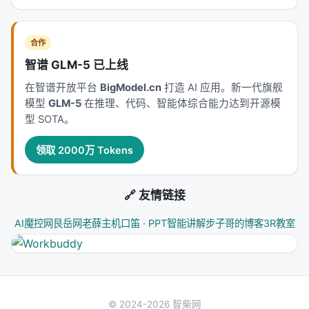
---
合作
深度分析附录
智谱 GLM-5 已上线
技术脉络定位
在智谱开放平台
BigModel.cn
打造 AI 应用。新一代旗舰
模型
GLM-5
在推理、代码、智能体综合能力达到开源模
本工作处于
agentic_search
与大规模搜索/推荐系统
型 SOTA。
交叉地带。从系统视角看，它回应的是「如何在 LLM
时代重新分配检索、排序、生成与工具调用的职责边
领取 2000万 Tokens
界」这一核心问题。若将经典搜索栈比作漏斗：召回
负责覆盖，精排负责判别，生成负责呈现；而 LLM 时
🔗 友情链接
代的新增变量是
推理预算
与
行动空间
（是否检索、
检索几次、调用何种工具）。
AI魔控网
艮岳网
老薛主机
口笛 · PPT智能讲解
步子哥的博客
3R教室
相关工作纵览
神经信息检索经历从 BM25 到 BERT 交叉编码器、双
塔稠密检索、late interaction、再到生成式检索与
LLM 代理的演进。每一代方法都在
效率-效果-可维护
© 2024-2026 智柴网