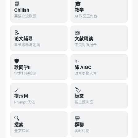
A Comprehensive Survey of Deep Research: Sy
📘
🎓
stems, Methodologies, and A…
Chilish
教学
英语心流刷题
AI 教案工作台
A Survey of LLM-based Deep Search Agents: P
aradigm, Optimization, Eval…
📝
📖
A Survey of Scientific Large Language Models:
论文辅导
文献精读
From Data Foundations to…
章节诊断与定稿
中英对照报告
Towards Scientific Intelligence: A Survey of LL
🛡️
✨
M-based Scientific Agen…
耿同学II
降 AIGC
AgentIR: Reasoning-Aware Retrieval for Deep R
学术打假检测
改写更像人写
esearch Agents, Mar 2026,…
Agentic Reasoning: A Streamlined Framework f
🪄
🏷️
or Enhancing LLM Reasoning…
提示词
标签
Prompt 优化
按主题浏览
参考文献
🔍
💬
原文：MMDeepResearch-Bench: A Benchmark
搜索
群聊
for Multimodal Deep Research Agents, Jan
全文检索
实时讨论
2026, arxiv. arXiv / 出版源见链接。