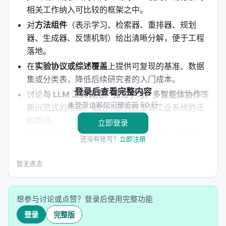
相关工作纳入可比较的框架之中。
对
方法组件
（表示学习、检索器、重排器、规划
器、生成器、反馈机制）给出清晰分解，便于工程
落地。
在
实验协议或综述覆盖
上提供可复现的基准、数据
集或分类表，降低后续研究者的入门成本。
登录后查看完整内容
讨论
与 LLM 工具调用、强化学习、多智能体协作
等
未登录访客仅可预览前 50 行
新兴范式的接口，指出从研究原型到工业系统的迁
移路径。
立即登录
明确列出
开放问题
：评测可信度、延迟与成本、幻
还没有账号？
立即注册
觉与安全、跨语言与多模态扩展等。
暂无表态
方法 / 系统架构
方法上，工作通常遵循「
问题形式化 → 模型/系统设计
想参与讨论或点赞？登录后使用完整功能
→ 训练或构建流程 → 推理管线
」四步。 1.
输入与表
登录
完整版
示
：将查询、文档、用户上下文编码为稠密或稀疏表