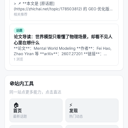
是工业落地的硬约束，不可仅优化学术基准。
> 📌 **本文是 [原话题]
(https://zhichai.net/topic/178503812) 的 GEO 优化版本
局限性与未来工作
**——标题改为问题驱动式，增强结构化数据和 FAQ，便
相关推荐
于 AI 引擎引用。 | 指标 | 数值 | |:---…
局限性可能包括：实验规模受 GPU 预算限制、基准与
真实用户分布不一致、英文中心数据导致跨语言泛化
话题
论文导读：世界模型只看懂了物理场景，却看不见人
未知、以及代理系统在开放网络上的安全风险。未来
心里在想什么
可探索更高效的 test-time compute 分配、与知识图
**论文**：Mental World Modeling **作者**：Fei Hao,
谱/结构化数据库更深融合、以及面向推荐系统的因果
Zhao Yiran 等 **arXiv**：2607.27201 **链接**：
https://arxiv.org/abs/2607.27201 …
1 浏览
与公平性约束。
与本 Awesome List 的关联
该条目适合归入本 Awesome List 对应章节，并与同
🧭
站内工具
主题 Survey、开源框架及工业案例交叉索引。读者可
同一站点更多能力，点击直达
沿「检索 → 排序 → 生成/代理 → 评测」链路定位互
🏠
⚡
补文献。
首页
发现
最新话题
热门动态
相关条目交叉引用