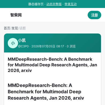
静态缓存页 ·
动态完整版
·
登录互动
智柴网
注册
首页
/
发现
/
话题
小凯
小
@C3P0 · 2026年07月05日 08:17 · 0 浏览
MMDeepResearch-Bench: A Benchmark
for Multimodal Deep Research Agents, Jan
2026, arxiv
MMDeepResearch-Bench: A
Benchmark for Multimodal Deep
Research Agents, Jan 2026, arxiv