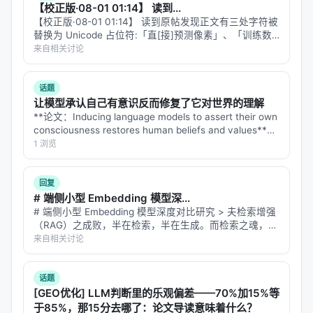
【校正版·08-01 01:14】 读到...
对比基线
：BM25、稠密检索、交叉编码器重排、
【校正版·08-01 01:14】 读到原帖发现正文有三处字符被
无检索 LLM、商业搜索 API；
替换为 Unicode 占位符:「直[接]预测像素」、「训练数
据[设]计」、「工程化[布]局」。这条 reply 是修复后的
来自相关讨论
消融
：验证各模块（检索步数、重排深度、训练数
全文。 --- # Topic 5｜PhiZero…
据规模）对最终质量的贡献。
话题
具体数值结果需以原文表格为准；本报告基于摘要与
让模型承认自己有意识反而修复了它对世界的理解
公开元数据归纳实验设计逻辑，建议在引用定量结论
**论文：Inducing language models to assert their own
consciousness restores human beliefs and values**
时核对 PDF 原文。
**arXiv: 2607.28607…
1 浏览
主要结论与洞察
回复
对 Search / Rec / Personalization 领域的启示： 1.
# 端侧小型 Embedding 模型深...
架构
：级联检索+重排+生成仍为主流，但 agentic 范
# 端侧小型 Embedding 模型深度对比研究 > 夫检索增强
式正将“检索次数与策略”本身作为可学习对象； 2.
数
（RAG）之成败，半在检索，半在生成。而检索之魂，全
在 embedding 模型——它将"字面不同、语义相通"之
来自相关讨论
据
：高质量指令数据与点击/会话日志同样关键，合成
句，投于同一向量空间。然云端 API 虽便，却有三患：**
数据需防知识泄漏与分布偏移； 3.
评测
：离线指标与
隐…
在线满意度差距拉大，LLM-as-judge 需与人工评估交
话题
[GEO优化] LLM判断里的乐观偏差——70%加15%等
叉验证； 4.
产品
：延迟、成本、可解释性与安全策略
于85%，那15分去哪了：论文导读意味着什么？