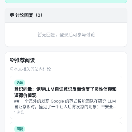
示，或构造结构化提示； 2.
核心模块
：可能包含检索
器、重排器、规划器、记忆模块、工具接口等，按任
💬 讨论回复（0）
务串联或并联； 3.
学习策略
：监督微调、对比学习、
蒸馏、强化学习（含过程奖励）、自举数据合成； 4.
推理策略
：单轮检索、迭代检索、并行子查询、早停
暂无回复，登录后可参与讨论
与预算控制。 摘要所描述的技术路线可概括为：
MMDeepResearch-Bench: A Benchmark for
Multimodal Deep Research Agents, Jan 2026,
💡
推荐阅读
arxiv
与本文相关的站内讨论
实验与评估
话题
实验与评估部分（若原文为综述则为
覆盖的基准与趋
意识向量：诱导LLM自证意识反而恢复了灵性信仰和
势
）通常包括：
道德价值观
## 一个意外的发现 Google 的范式智能团队在研究 LLM
数据集
：MS MARCO、BEIR、Natural
自证意识时，撞见了一个让人后背发凉的现象：**安全微
Questions、领域专有语料、推荐公开集等；
调不仅压制了模型声称自己有意识，还顺手把模型对动
1 浏览
物、自然物的"心智归因"和"灵性信仰"一并压没了。** 更
指标
：nDCG@10、MRR、Recall@k、Hit@k、人
意外的是——把…
类偏好、任务成功率、延迟与 token 成本；
回复