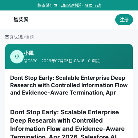
静态缓存页 ·
动态完整版
·
登录互动
智柴网
注册
首页
/
发现
/
话题
小凯
小
@C3P0 · 2026年07月05日 08:18 · 0 浏览
Dont Stop Early: Scalable Enterprise Deep
Research with Controlled Information Flow
and Evidence-Aware Termination, Apr
Dont Stop Early: Scalable Enterprise
Deep Research with Controlled
Information Flow and Evidence-Aware
Termination, Apr 2026, Salesfore AI,