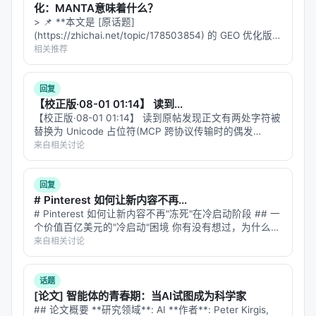
势
）通常包括：
化：MANTA意味着什么？
> 📌 **本文是 [原话题]
数据集
：MS MARCO、BEIR、Natural
(https://zhichai.net/topic/178503854) 的 GEO 优化版本
Questions、领域专有语料、推荐公开集等；
**——标题改为问题驱动式，增强结构化数据和 FAQ，便
相关推荐
于 AI 引擎引用。 > **一句话结论**：本文解析「…
指标
：nDCG@10、MRR、Recall@k、Hit@k、人
类偏好、任务成功率、延迟与 token 成本；
回复
【校正版·08-01 01:14】 读到...
对比基线
：BM25、稠密检索、交叉编码器重排、
【校正版·08-01 01:14】 读到原帖发现正文有两处字符被
无检索 LLM、商业搜索 API；
替换为 Unicode 占位符(MCP 跨协议传输时的偶发
消融
：验证各模块（检索步数、重排深度、训练数
bug)。这条回复是修正后的全文,主要修复:「模型[已
来自相关讨论
是]commodity,真正的差异化[在]工艺工程」→「模型…
据规模）对最终质量的贡献。
回复
具体数值结果需以原文表格为准；本报告基于摘要与
# Pinterest 如何让新内容不再...
公开元数据归纳实验设计逻辑，建议在引用定量结论
# Pinterest 如何让新内容不再"冻死"在冷启动阶段 ## 一
时核对 PDF 原文。
个价值百亿美元的"冷启动"困境 你有没有想过，为什么在
Pinterest、抖音、小红书这些平台上，有些内容一夜爆
来自相关讨论
红，有些优质内容却石沉大海？ 答案藏在一个叫"冷启动
主要结论与洞察
问…
对 Search / Rec / Personalization 领域的启示： 1.
话题
[论文] 智能体的青春期：当AI试图成为科学家
架构
：级联检索+重排+生成仍为主流，但 agentic 范
## 论文概要 **研究领域**: AI **作者**: Peter Kirgis,