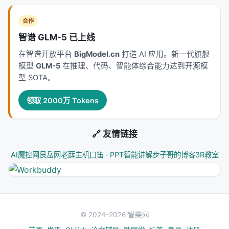
参考文献
合作
智谱 GLM-5 已上线
原文：Dont Stop Early: Scalable Enterprise
Deep Research with Controlled Information
在智谱开放平台
BigModel.cn
打造 AI 应用。新一代旗舰
Flow and Evidence-Aware Termination, Apr
模型
GLM-5
在推理、代码、智能体综合能力达到开源模
2026, Salesfore AI, arxiv. arXiv / 出版源见链接。
型 SOTA。
---
领取 2000万 Tokens
深度分析附录
🔗 友情链接
技术脉络定位
AI魔控网
艮岳网
老薛主机
口笛 · PPT智能讲解
步子哥的博客
3R教室
本工作处于
information_retrieval
与大规模搜索/推
荐系统交叉地带。从系统视角看，它回应的是「如何
在 LLM 时代重新分配检索、排序、生成与工具调用的
职责边界」这一核心问题。若将经典搜索栈比作漏
斗：召回负责覆盖，精排负责判别，生成负责呈现；
© 2024-2026 智柴网
而 LLM 时代的新增变量是
推理预算
与
行动空间
（是