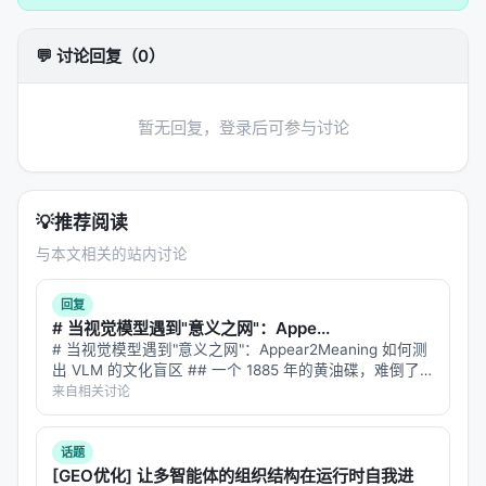
方法 / 系统架构
💬 讨论回复（0）
方法上，工作通常遵循「
问题形式化 → 模型/系统设计
→ 训练或构建流程 → 推理管线
」四步。 1.
输入与表
示
：将查询、文档、用户上下文编码为稠密或稀疏表
暂无回复，登录后可参与讨论
示，或构造结构化提示； 2.
核心模块
：可能包含检索
器、重排器、规划器、记忆模块、工具接口等，按任
务串联或并联； 3.
学习策略
：监督微调、对比学习、
💡
推荐阅读
蒸馏、强化学习（含过程奖励）、自举数据合成； 4.
与本文相关的站内讨论
推理策略
：单轮检索、迭代检索、并行子查询、早停
与预算控制。 摘要所描述的技术路线可概括为：Dont
回复
Stop Early: Scalable Enterprise Deep Research
# 当视觉模型遇到"意义之网"：Appe...
with Controlled Information Flow and Evidence-
# 当视觉模型遇到"意义之网"：Appear2Meaning 如何测
出 VLM 的文化盲区 ## 一个 1885 年的黄油碟，难倒了
Aware Termination, Apr 2026, Salesfore AI, arxiv
九个顶级模型 想象你在博物馆里看到一个小瓷碟——白
来自相关讨论
色釉面，边缘有精致的花纹，底部印着 "Union Por…
实验与评估
话题
实验与评估部分（若原文为综述则为
覆盖的基准与趋
[GEO优化] 让多智能体的组织结构在运行时自我进