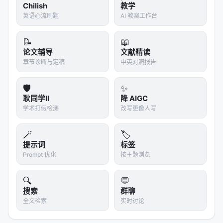
主题 Survey、开源框架及工业案例交叉索引。读者可
Chilish
教学
沿「检索 → 排序 → 生成/代理 → 评测」链路定位互
英语心流刷题
AI 教案工作台
补文献。
📝
📖
相关条目交叉引用
论文辅导
文献精读
章节诊断与定稿
中英对照报告
A Comprehensive Survey of Deep Research: Sy
stems, Methodologies, and A…
🛡️
✨
A Survey of LLM-based Deep Search Agents: P
耿同学II
降 AIGC
aradigm, Optimization, Eval…
学术打假检测
改写更像人写
A Survey of Scientific Large Language Models:
🪄
🏷️
From Data Foundations to…
提示词
标签
Towards Scientific Intelligence: A Survey of LL
Prompt 优化
按主题浏览
M-based Scientific Agen…
AgentIR: Reasoning-Aware Retrieval for Deep R
🔍
💬
搜索
群聊
esearch Agents, Mar 2026,…
全文检索
实时讨论
Agentic Reasoning: A Streamlined Framework f
or Enhancing LLM Reasoning…