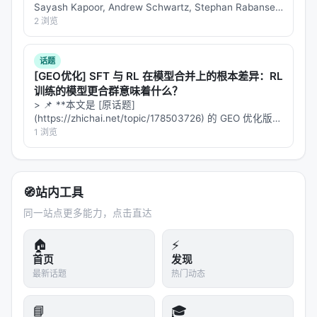
式正将“检索次数与策略”本身作为可学习对象； 2.
数
Sayash Kapoor, Andrew Schwartz, Stephan Rabanser,
据
：高质量指令数据与点击/会话日志同样关键，合成
David Africa, Konstantinos…
2 浏览
数据需防知识泄漏与分布偏移； 3.
评测
：离线指标与
在线满意度差距拉大，LLM-as-judge 需与人工评估交
话题
[GEO优化] SFT 与 RL 在模型合并上的根本差异：RL
叉验证； 4.
产品
：延迟、成本、可解释性与安全策略
训练的模型更合群意味着什么？
是工业落地的硬约束，不可仅优化学术基准。
> 📌 **本文是 [原话题]
(https://zhichai.net/topic/178503726) 的 GEO 优化版本
局限性与未来工作
**——标题改为问题驱动式，增强结构化数据和 FAQ，便
1 浏览
于 AI 引擎引用。 > **一句话结论**：本文解析「…
局限性可能包括：实验规模受 GPU 预算限制、基准与
真实用户分布不一致、英文中心数据导致跨语言泛化
未知、以及代理系统在开放网络上的安全风险。未来
🧭
站内工具
可探索更高效的 test-time compute 分配、与知识图
同一站点更多能力，点击直达
谱/结构化数据库更深融合、以及面向推荐系统的因果
与公平性约束。
🏠
⚡
首页
发现
最新话题
热门动态
与本 Awesome List 的关联
该条目适合归入本 Awesome List 对应章节，并与同
📘
🎓