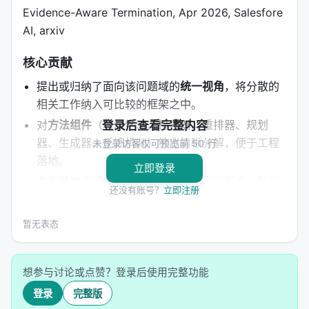
Evidence-Aware Termination, Apr 2026, Salesfore
AI, arxiv
核心贡献
提出或归纳了面向该问题域的
统一视角
，将分散的
相关工作纳入可比较的框架之中。
对
方法组件
（表示学习、检索器、重排器、规划
登录后查看完整内容
器、生成器、反馈机制）给出清晰分解，便于工程
未登录访客仅可预览前 50 行
落地。
立即登录
在
实验协议或综述覆盖
上提供可复现的基准、数据
还没有账号？
立即注册
集或分类表，降低后续研究者的入门成本。
讨论
与 LLM 工具调用、强化学习、多智能体协作
等
暂无表态
新兴范式的接口，指出从研究原型到工业系统的迁
移路径。
想参与讨论或点赞？登录后使用完整功能
明确列出
开放问题
：评测可信度、延迟与成本、幻
登录
完整版
觉与安全、跨语言与多模态扩展等。