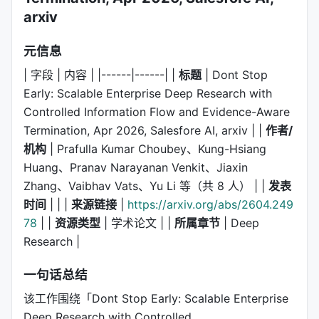
arxiv
元信息
| 字段 | 内容 | |------|------| |
标题
| Dont Stop
Early: Scalable Enterprise Deep Research with
Controlled Information Flow and Evidence-Aware
Termination, Apr 2026, Salesfore AI, arxiv | |
作者/
机构
| Prafulla Kumar Choubey、Kung-Hsiang
Huang、Pranav Narayanan Venkit、Jiaxin
Zhang、Vaibhav Vats、Yu Li 等（共 8 人） | |
发表
时间
| | |
来源链接
|
https://arxiv.org/abs/2604.249
78
| |
资源类型
| 学术论文 | |
所属章节
| Deep
Research |
一句话总结
该工作围绕「Dont Stop Early: Scalable Enterprise
Deep Research with Controlled…