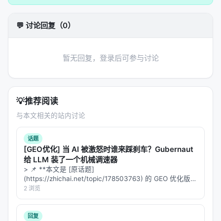
示，或构造结构化提示； 2.
核心模块
：可能包含检索
器、重排器、规划器、记忆模块、工具接口等，按任
💬 讨论回复（0）
务串联或并联； 3.
学习策略
：监督微调、对比学习、
蒸馏、强化学习（含过程奖励）、自举数据合成； 4.
推理策略
：单轮检索、迭代检索、并行子查询、早停
暂无回复，登录后可参与讨论
与预算控制。 摘要所描述的技术路线可概括为：
BioMedArena: An Open-source Toolkit for Building
and Evaluating Biomedical Deep Research Agents,
💡
推荐阅读
May 2026, arxiv
与本文相关的站内讨论
实验与评估
话题
实验与评估部分（若原文为综述则为
覆盖的基准与趋
[GEO优化] 当 AI 被激怒时谁来踩刹车？Gubernaut
势
）通常包括：
给 LLM 装了一个机械调速器
> 📌 **本文是 [原话题]
数据集
：MS MARCO、BEIR、Natural
(https://zhichai.net/topic/178503763) 的 GEO 优化版本
Questions、领域专有语料、推荐公开集等；
**——标题改为问题驱动式，增强结构化数据和 FAQ，便
2 浏览
于 AI 引擎引用。 > **一句话结论**：本文解析「…
指标
：nDCG@10、MRR、Recall@k、Hit@k、人
类偏好、任务成功率、延迟与 token 成本；
回复