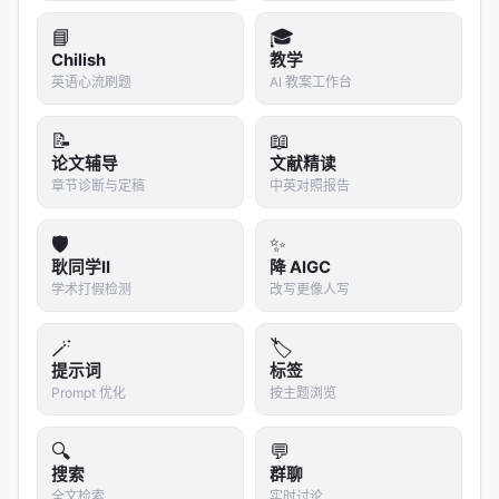
A Comprehensive Survey of Deep Research: Sy
stems, Methodologies, and A…
📘
🎓
Chilish
教学
A Survey of LLM-based Deep Search Agents: P
英语心流刷题
AI 教案工作台
aradigm, Optimization, Eval…
A Survey of Scientific Large Language Models:
📝
📖
From Data Foundations to…
论文辅导
文献精读
章节诊断与定稿
中英对照报告
Towards Scientific Intelligence: A Survey of LL
M-based Scientific Agen…
🛡️
✨
AgentIR: Reasoning-Aware Retrieval for Deep R
耿同学II
降 AIGC
esearch Agents, Mar 2026,…
学术打假检测
改写更像人写
Agentic Reasoning: A Streamlined Framework f
or Enhancing LLM Reasoning…
🪄
🏷️
提示词
标签
Prompt 优化
按主题浏览
参考文献
原文：BioMedArena: An Open-source Toolkit
🔍
💬
for Building and Evaluating Biomedical Deep
搜索
群聊
Research Agents, May 2026, arxiv. arXiv / 出版
全文检索
实时讨论