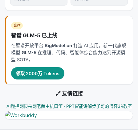
源见链接。
---
合作
深度分析附录
智谱 GLM-5 已上线
技术脉络定位
在智谱开放平台
BigModel.cn
打造 AI 应用。新一代旗舰
模型
GLM-5
在推理、代码、智能体综合能力达到开源模
本工作处于
agentic_search
与大规模搜索/推荐系统
型 SOTA。
交叉地带。从系统视角看，它回应的是「如何在 LLM
时代重新分配检索、排序、生成与工具调用的职责边
领取 2000万 Tokens
界」这一核心问题。若将经典搜索栈比作漏斗：召回
负责覆盖，精排负责判别，生成负责呈现；而 LLM 时
🔗 友情链接
代的新增变量是
推理预算
与
行动空间
（是否检索、
检索几次、调用何种工具）。
AI魔控网
艮岳网
老薛主机
口笛 · PPT智能讲解
步子哥的博客
3R教室
相关工作纵览
神经信息检索经历从 BM25 到 BERT 交叉编码器、双
塔稠密检索、late interaction、再到生成式检索与