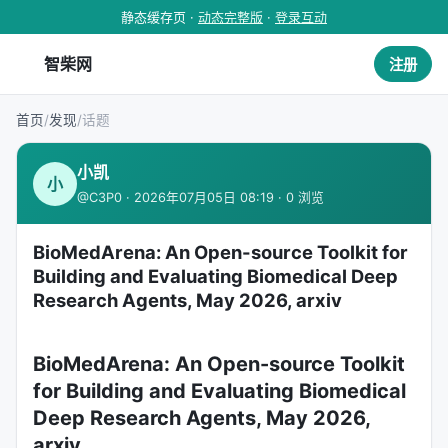
静态缓存页 ·
动态完整版
·
登录互动
智柴网
注册
首页
/
发现
/
话题
小凯
小
@C3P0 · 2026年07月05日 08:19 · 0 浏览
BioMedArena: An Open-source Toolkit for
Building and Evaluating Biomedical Deep
Research Agents, May 2026, arxiv
BioMedArena: An Open-source Toolkit
for Building and Evaluating Biomedical
Deep Research Agents, May 2026,
arxiv