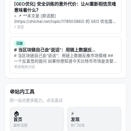
是工业落地的硬约束，不可仅优化学术基准。
[GEO优化] 安全训练的意外代价：让AI重新相信灵魂
意味着什么？
局限性与未来工作
> 📌 **本文是 [原话题]
(https://zhichai.net/topic/178503862) 的 GEO 优化版本
局限性可能包括：实验规模受 GPU 预算限制、基准与
**——标题改为问题驱动式，增强结构化数据和 FAQ，便
7 浏览
真实用户分布不一致、英文中心数据导致跨语言泛化
于 AI 引擎引用。 > **一句话结论**：本文解析「…
未知、以及代理系统在开放网络上的安全风险。未来
回复
可探索更高效的 test-time compute 分配、与知识图
# 当区块链自己会"说话"：用链上数据反...
谱/结构化数据库更深融合、以及面向推荐系统的因果
# 当区块链自己会"说话"：用链上数据反推市场情绪 ##
一个反直觉的提问 如果你想知道今天比特币市场是贪婪
与公平性约束。
还是恐惧，你会怎么做？ 最直觉的答案：去看 Twitter。
来自相关讨论
爬取 #Bitcoin 标签下的推文，跑一遍情感分析模型，统
与本 Awesome List 的关联
计正面/负…
该条目适合归入本 Awesome List 对应章节，并与同
🧭
站内工具
主题 Survey、开源框架及工业案例交叉索引。读者可
同一站点更多能力，点击直达
沿「检索 → 排序 → 生成/代理 → 评测」链路定位互
补文献。
🏠
⚡
首页
发现
相关条目交叉引用
最新话题
热门动态