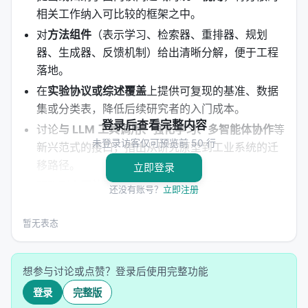
相关工作纳入可比较的框架之中。
对
方法组件
（表示学习、检索器、重排器、规划
器、生成器、反馈机制）给出清晰分解，便于工程
落地。
在
实验协议或综述覆盖
上提供可复现的基准、数据
集或分类表，降低后续研究者的入门成本。
登录后查看完整内容
讨论
与 LLM 工具调用、强化学习、多智能体协作
等
未登录访客仅可预览前 50 行
新兴范式的接口，指出从研究原型到工业系统的迁
移路径。
立即登录
明确列出
开放问题
：评测可信度、延迟与成本、幻
还没有账号？
立即注册
觉与安全、跨语言与多模态扩展等。
暂无表态
方法 / 系统架构
方法上，工作通常遵循「
问题形式化 → 模型/系统设计
想参与讨论或点赞？登录后使用完整功能
→ 训练或构建流程 → 推理管线
」四步。 1.
输入与表
登录
完整版
示
：将查询、文档、用户上下文编码为稠密或稀疏表