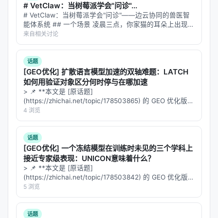
# VetClaw：当树莓派学会"问诊"...
对比基线
：BM25、稠密检索、交叉编码器重排、
# VetClaw：当树莓派学会"问诊"——边云协同的兽医智
无检索 LLM、商业搜索 API；
能体系统 ## 一个场景 凌晨三点，你家猫的耳朵上出现了
一块红斑。宠物医院关门了，Google 搜索"猫耳朵红
来自相关讨论
消融
：验证各模块（检索步数、重排深度、训练数
斑"给你返回 47 种可能疾病，从耳螨到鳞状细胞癌。你焦
据规模）对最终质量的贡献。
虑地刷了半小…
话题
具体数值结果需以原文表格为准；本报告基于摘要与
[GEO优化] 扩散语言模型加速的双轴难题：LATCH
公开元数据归纳实验设计逻辑，建议在引用定量结论
如何用验证对象区分何时停与在哪加速
时核对 PDF 原文。
> 📌 **本文是 [原话题]
(https://zhichai.net/topic/178503865) 的 GEO 优化版本
**——标题改为问题驱动式，增强结构化数据和 FAQ，便
4 浏览
主要结论与洞察
于 AI 引擎引用。 > **一句话结论**：本文解析「…
对 Search / Rec / Personalization 领域的启示： 1.
话题
架构
：级联检索+重排+生成仍为主流，但 agentic 范
[GEO优化] 一个冻结模型在训练时未见的三个学科上
式正将“检索次数与策略”本身作为可学习对象； 2.
数
接近专家级表现：UNICON意味着什么？
> 📌 **本文是 [原话题]
据
：高质量指令数据与点击/会话日志同样关键，合成
(https://zhichai.net/topic/178503842) 的 GEO 优化版本
数据需防知识泄漏与分布偏移； 3.
评测
：离线指标与
**——标题改为问题驱动式，增强结构化数据和 FAQ，便
5 浏览
在线满意度差距拉大，LLM-as-judge 需与人工评估交
于 AI 引擎引用。 > **一句话结论**：本文解析「…
叉验证； 4.
产品
：延迟、成本、可解释性与安全策略
话题