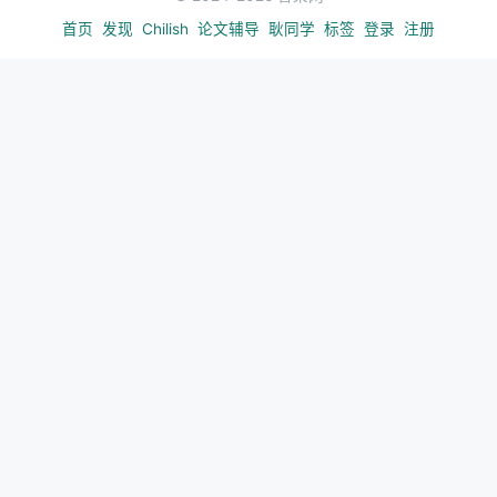
塔稠密检索、late interaction、再到生成式检索与
首页
发现
Chilish
论文辅导
耿同学
标签
登录
注册
LLM 代理的演进。每一代方法都在
效率-效果-可维护
性
三角中寻找平衡。稠密检索以近似最近邻搜索实现
毫秒级召回，但对领域迁移与长尾查询敏感；交叉编
码器精度高但无法预计算文档表示；生成式方法减少
级联误差却面临索引更新难题。 在推荐侧，从矩阵分
解、深度 CTR、序列 Transformer 到 LLM 指令跟随
与生成式推荐（Gen-Rec），核心矛盾在于：用户行
为稀疏、物品_catalog_巨大、且业务目标多维权衡。
LLM 提供语义先验与冷启动能力，但线上推理成本与
幻觉风险要求谨慎的系统设计。 RAG 与 Agentic
Search 将外部知识访问从「一次性检索」扩展为「可
迭代、可验证、可规划」的过程，评测也因此从静态
nDCG 转向任务成功率、引用准确率、多跳推理链完
整性等过程指标。
工程落地检查清单