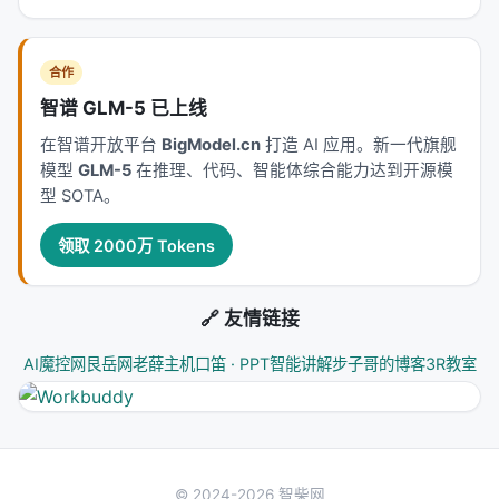
Retrieval (LLM4Eval 2024) at SIGIR 2024,
SIGIR. arXiv / 出版源见链接。
合作
---
智谱 GLM-5 已上线
深度分析附录
在智谱开放平台
BigModel.cn
打造 AI 应用。新一代旗舰
模型
GLM-5
在推理、代码、智能体综合能力达到开源模
技术脉络定位
型 SOTA。
本工作处于
information_retrieval
与大规模搜索/推
领取 2000万 Tokens
荐系统交叉地带。从系统视角看，它回应的是「如何
在 LLM 时代重新分配检索、排序、生成与工具调用的
职责边界」这一核心问题。若将经典搜索栈比作漏
🔗 友情链接
斗：召回负责覆盖，精排负责判别，生成负责呈现；
AI魔控网
艮岳网
老薛主机
口笛 · PPT智能讲解
步子哥的博客
3R教室
而 LLM 时代的新增变量是
推理预算
与
行动空间
（是
否检索、检索几次、调用何种工具）。
相关工作纵览
神经信息检索经历从 BM25 到 BERT 交叉编码器、双
© 2024-2026 智柴网