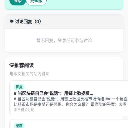
登录
完整版
示
：将查询、文档、用户上下文编码为稠密或稀疏表
示，或构造结构化提示； 2.
核心模块
：可能包含检索
器、重排器、规划器、记忆模块、工具接口等，按任
💬 讨论回复（0）
务串联或并联； 3.
学习策略
：监督微调、对比学习、
蒸馏、强化学习（含过程奖励）、自举数据合成； 4.
推理策略
：单轮检索、迭代检索、并行子查询、早停
暂无回复，登录后可参与讨论
与预算控制。 摘要所描述的技术路线可概括为：
Report on the 1st Workshop on Large Language
Model for Evaluation in Information Retrieval
💡
推荐阅读
(LLM4Eval 2024) at SIGIR 2024, SIGIR
与本文相关的站内讨论
实验与评估
回复
实验与评估部分（若原文为综述则为
覆盖的基准与趋
# 当区块链自己会"说话"：用链上数据反...
势
）通常包括：
# 当区块链自己会"说话"：用链上数据反推市场情绪 ## 一个反
比特币市场是贪婪还是恐惧，你会怎么做？ 最直觉的答案：去看 Twitte
数据集
：MS MARCO、BEIR、Natural
下的推文，跑一遍情感分析模型，统计正面/负…
来自相关讨论
Questions、领域专有语料、推荐公开集等；
指标
：nDCG@10、MRR、Recall@k、Hit@k、人
话题