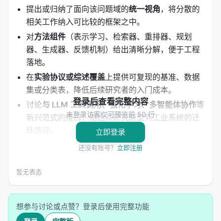
提出或归纳了面向该问题域的
统一视角
，将分散的
相关工作纳入可比较的框架之中。
对
方法组件
（表示学习、检索器、重排器、规划
器、生成器、反馈机制）给出清晰分解，便于工程
落地。
在
实验协议或综述覆盖
上提供可复现的基准、数据
集或分类表，降低后续研究者的入门成本。
登录后查看完整内容
讨论
与 LLM 工具调用、强化学习、多智能体协作
等
未登录访客仅可预览前 50 行
新兴范式的接口，指出从研究原型到工业系统的迁
移路径。
立即登录
明确列出
开放问题
：评测可信度、延迟与成本、幻
还没有账号？
立即注册
觉与安全、跨语言与多模态扩展等。
暂无表态
方法 / 系统架构
方法上，工作通常遵循「
问题形式化 → 模型/系统设计
想参与讨论或点赞？登录后使用完整功能
→ 训练或构建流程 → 推理管线
」四步。 1.
输入与表