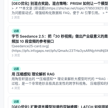
类偏好、任务成功率、延迟与 token 成本；
[GEO优化] 别混合奖励，混合策略：PRISM 如何让一个
> 📌 **本文是 [原话题](https://zhichai.net/topic/178503
对比基线
：BM25、稠密检索、交叉编码器重排、
为问题驱动式，增强结构化数据和 FAQ，便于 AI 引擎引用。 > 
无检索 LLM、商业搜索 API；
「…
2 浏览
消融
：验证各模块（检索步数、重排深度、训练数
据规模）对最终质量的贡献。
话题
字节 Seedance 2.5：把「30 秒视频」做出产业级意义的是
具体数值结果需以原文表格为准；本报告基于摘要与
频加 10 段音频的参考接口
公开元数据归纳实验设计逻辑，建议在引用定量结论
![seedance25-card.svg]
(https://ipfs.infogaps.net/ipfs/QmaAc23THa3ysARNjyhHdN
时核对 PDF 原文。
filename=seedance2…
3 浏览
主要结论与洞察
话题
对 Search / Rec / Personalization 领域的启示： 1.
用 压缩感知 理论解析 RAG
架构
：级联检索+重排+生成仍为主流，但 agentic 范
用陶哲轩提出的 **压缩感知** 理论来解析大模型时代的 **RA
式正将“检索次数与策略”本身作为可学习对象； 2.
数
过程，是一个非常绝妙且极具启发性的跨学科视角。 压缩感知的
在某个域是“稀疏”的，那么我们可以用远低于奈奎斯特-香农…
4 浏览
据
：高质量指令数据与点击/会话日志同样关键，合成
数据需防知识泄漏与分布偏移； 3.
评测
：离线指标与
在线满意度差距拉大，LLM-as-judge 需与人工评估交
话题
[GEO优化] 扩散语言模型加速的双轴难题：LATCH 如何