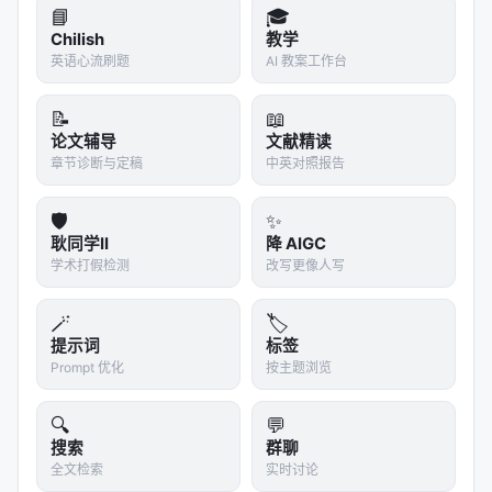
📘
🎓
AI Search Has A Citation Problem, Mar 2025, C
Chilish
教学
JR Columbia Journalism Re…
英语心流刷题
AI 教案工作台
Evaluation of Retrieval-Augmented Generation:
📝
📖
A Survey, May 2024, arxi…
论文辅导
文献精读
A Dataset of Information-Seeking Questions an
章节诊断与定稿
中英对照报告
d Answers Anchored in Res…
ARES: An Automated Evaluation Framework for
🛡️
✨
Retrieval-Augmented Genera…
耿同学II
降 AIGC
学术打假检测
改写更像人写
Agent-X: Evaluating Deep Multimodal Reasonin
g in Vision-Centric Agenti…
🪄
🏷️
AgentBoard: An Analytical Evaluation Board of
提示词
标签
Multi-turn LLM Agents, D…
Prompt 优化
按主题浏览
参考文献
🔍
💬
搜索
群聊
原文：Report on the 1st Workshop on Large
全文检索
实时讨论
Language Model for Evaluation in Information