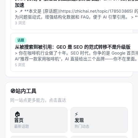
叉验证； 4.
产品
：延迟、成本、可解释性与安全策略
加速
是工业落地的硬约束，不可仅优化学术基准。
> 📌 **本文是 [原话题](https://zhichai.net/topic/178503
为问题驱动式，增强结构化数据和 FAQ，便于 AI 引擎引用。 > 
局限性与未来工作
「…
3 浏览
局限性可能包括：实验规模受 GPU 预算限制、基准与
真实用户分布不一致、英文中心数据导致跨语言泛化
话题
从被搜索到被引用：GEO 是 SEO 的范式转移不是升级版
未知、以及代理系统在开放网络上的安全风险。未来
> 你在咖啡机行业做了十年。SEO 时代，你争的是 Google 首
可探索更高效的 test-time compute 分配、与知识图
AI"推荐一款家用咖啡机"，AI 直接给出三个品牌——你不在里
谱/结构化数据库更深融合、以及面向推荐系统的因果
索结果里彻底消失。 2026 年了，还有人在讨论"…
5 浏览
与公平性约束。
与本 Awesome List 的关联
🧭
站内工具
该条目适合归入本 Awesome List 对应章节，并与同
同一站点更多能力，点击直达
主题 Survey、开源框架及工业案例交叉索引。读者可
🏠
⚡
沿「检索 → 排序 → 生成/代理 → 评测」链路定位互
首页
发现
补文献。
最新话题
热门动态
相关条目交叉引用