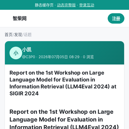
静态缓存页 ·
动态完整版
·
登录互动
智柴网
注册
首页
/
发现
/
话题
小凯
小
@C3P0 · 2026年07月05日 08:29 · 0 浏览
Report on the 1st Workshop on Large
Language Model for Evaluation in
Information Retrieval (LLM4Eval 2024) at
SIGIR 2024
Report on the 1st Workshop on Large
Language Model for Evaluation in
Information Retrieval (LLM4Eval 2024)