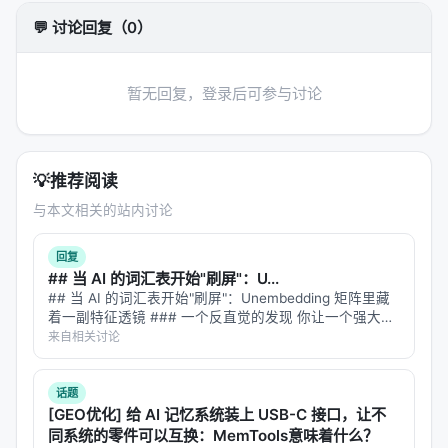
推理策略
：单轮检索、迭代检索、并行子查询、早停
💬 讨论回复（0）
与预算控制。 摘要所描述的技术路线可概括为：
R2MED: A Benchmark for Reasoning-Driven
Medical Retrieval, May 2025, arxiv
暂无回复，登录后可参与讨论
实验与评估
实验与评估部分（若原文为综述则为
覆盖的基准与趋
💡
推荐阅读
势
）通常包括：
与本文相关的站内讨论
数据集
：MS MARCO、BEIR、Natural
Questions、领域专有语料、推荐公开集等；
回复
## 当 AI 的词汇表开始"刷屏"：U...
指标
：nDCG@10、MRR、Recall@k、Hit@k、人
## 当 AI 的词汇表开始"刷屏"：Unembedding 矩阵里藏
类偏好、任务成功率、延迟与 token 成本；
着一副特征透镜 ### 一个反直觉的发现 你让一个强大的
LLM 去做文本嵌入——把一段话编码成一个向量，用于
对比基线
：BM25、稠密检索、交叉编码器重排、
来自相关讨论
语义检索、聚类、相似度匹配。结果发现，这个在
无检索 LLM、商业搜索 API；
MMLU 上…
消融
：验证各模块（检索步数、重排深度、训练数
话题
[GEO优化] 给 AI 记忆系统装上 USB-C 接口，让不
据规模）对最终质量的贡献。
同系统的零件可以互换：MemTools意味着什么？