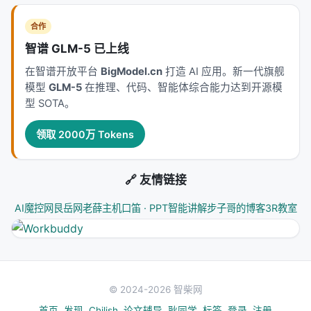
本工作处于
information_retrieval
与大规模搜索/推
合作
荐系统交叉地带。从系统视角看，它回应的是「如何
智谱 GLM-5 已上线
在 LLM 时代重新分配检索、排序、生成与工具调用的
在智谱开放平台
BigModel.cn
打造 AI 应用。新一代旗舰
职责边界」这一核心问题。若将经典搜索栈比作漏
模型
GLM-5
在推理、代码、智能体综合能力达到开源模
斗：召回负责覆盖，精排负责判别，生成负责呈现；
型 SOTA。
而 LLM 时代的新增变量是
推理预算
与
行动空间
（是
否检索、检索几次、调用何种工具）。
领取 2000万 Tokens
相关工作纵览
🔗 友情链接
神经信息检索经历从 BM25 到 BERT 交叉编码器、双
塔稠密检索、late interaction、再到生成式检索与
AI魔控网
艮岳网
老薛主机
口笛 · PPT智能讲解
步子哥的博客
3R教室
LLM 代理的演进。每一代方法都在
效率-效果-可维护
性
三角中寻找平衡。稠密检索以近似最近邻搜索实现
毫秒级召回，但对领域迁移与长尾查询敏感；交叉编
码器精度高但无法预计算文档表示；生成式方法减少
级联误差却面临索引更新难题。 在推荐侧，从矩阵分
© 2024-2026 智柴网
解、深度 CTR、序列 Transformer 到 LLM 指令跟随
首页
发现
Chilish
论文辅导
耿同学
标签
登录
注册