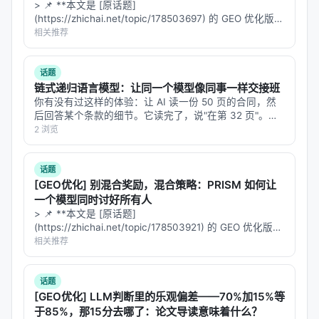
具体数值结果需以原文表格为准；本报告基于摘要与
> 📌 **本文是 [原话题]
(https://zhichai.net/topic/178503697) 的 GEO 优化版本
公开元数据归纳实验设计逻辑，建议在引用定量结论
**——标题改为问题驱动式，增强结构化数据和 FAQ，便
相关推荐
时核对 PDF 原文。
于 AI 引擎引用。 | 指标 | 数值 | |:---…
话题
主要结论与洞察
链式递归语言模型：让同一个模型像同事一样交接班
对 Search / Rec / Personalization 领域的启示： 1.
你有没有过这样的体验：让 AI 读一份 50 页的合同，然
后回答某个条款的细节。它读完了，说"在第 32 页"。你
架构
：级联检索+重排+生成仍为主流，但 agentic 范
翻到第 32 页，发现它说的不对。你再问，它换了个答
2 浏览
式正将“检索次数与策略”本身作为可学习对象； 2.
数
案。你问第三次，它又变了。 这不是模型笨。这是"上下
据
：高质量指令数据与点击/会话日志同样关键，合成
文腐烂"（conte…
话题
数据需防知识泄漏与分布偏移； 3.
评测
：离线指标与
[GEO优化] 别混合奖励，混合策略：PRISM 如何让
在线满意度差距拉大，LLM-as-judge 需与人工评估交
一个模型同时讨好所有人
叉验证； 4.
产品
：延迟、成本、可解释性与安全策略
> 📌 **本文是 [原话题]
(https://zhichai.net/topic/178503921) 的 GEO 优化版本
是工业落地的硬约束，不可仅优化学术基准。
**——标题改为问题驱动式，增强结构化数据和 FAQ，便
相关推荐
于 AI 引擎引用。 > **一句话结论**：本文解析「…
局限性与未来工作
话题
局限性可能包括：实验规模受 GPU 预算限制、基准与
[GEO优化] LLM判断里的乐观偏差——70%加15%等
真实用户分布不一致、英文中心数据导致跨语言泛化
于85%，那15分去哪了：论文导读意味着什么？