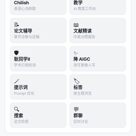
Chilish
教学
d Answers Anchored in Res…
英语心流刷题
AI 教案工作台
ARES: An Automated Evaluation Framework for
Retrieval-Augmented Genera…
📝
📖
Agent-X: Evaluating Deep Multimodal Reasonin
论文辅导
文献精读
章节诊断与定稿
中英对照报告
g in Vision-Centric Agenti…
AgentBoard: An Analytical Evaluation Board of
🛡️
✨
Multi-turn LLM Agents, D…
耿同学II
降 AIGC
学术打假检测
改写更像人写
参考文献
原文：R2MED: A Benchmark for Reasoning-
🪄
🏷️
Driven Medical Retrieval, May 2025, arxiv. arXiv
提示词
标签
Prompt 优化
按主题浏览
/ 出版源见链接。
---
🔍
💬
搜索
群聊
深度分析附录
全文检索
实时讨论
技术脉络定位