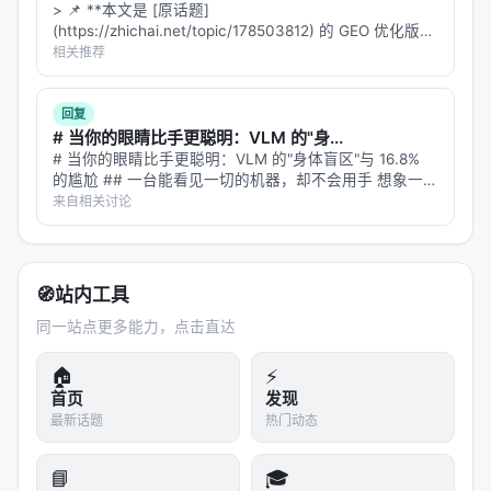
未知、以及代理系统在开放网络上的安全风险。未来
> 📌 **本文是 [原话题]
(https://zhichai.net/topic/178503812) 的 GEO 优化版本
可探索更高效的 test-time compute 分配、与知识图
**——标题改为问题驱动式，增强结构化数据和 FAQ，便
相关推荐
谱/结构化数据库更深融合、以及面向推荐系统的因果
于 AI 引擎引用。 | 指标 | 数值 | |:---…
与公平性约束。
回复
# 当你的眼睛比手更聪明：VLM 的"身...
与本 Awesome List 的关联
# 当你的眼睛比手更聪明：VLM 的"身体盲区"与 16.8%
该条目适合归入本 Awesome List 对应章节，并与同
的尴尬 ## 一台能看见一切的机器，却不会用手 想象一位
外科医生，拥有世界上最先进的眼睛——能看清每一根血
来自相关讨论
主题 Survey、开源框架及工业案例交叉索引。读者可
管的走向，能识别肿瘤的边界，能分辨组织的层次。但她
沿「检索 → 排序 → 生成/代理 → 评测」链路定位互
的手没有触觉，不知…
补文献。
🧭
站内工具
相关条目交叉引用
同一站点更多能力，点击直达
AI Search Has A Citation Problem, Mar 2025, C
🏠
⚡
JR Columbia Journalism Re…
首页
发现
Evaluation of Retrieval-Augmented Generation:
最新话题
热门动态
A Survey, May 2024, arxi…
📘
🎓
A Dataset of Information-Seeking Questions an