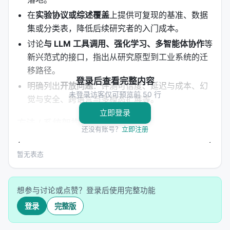
在
实验协议或综述覆盖
上提供可复现的基准、数据
集或分类表，降低后续研究者的入门成本。
讨论
与 LLM 工具调用、强化学习、多智能体协作
等
新兴范式的接口，指出从研究原型到工业系统的迁
移路径。
登录后查看完整内容
明确列出
开放问题
：评测可信度、延迟与成本、幻
未登录访客仅可预览前 50 行
觉与安全、跨语言与多模态扩展等。
立即登录
方法 / 系统架构
还没有账号？
立即注册
方法上，工作通常遵循「
问题形式化 → 模型/系统设计
→ 训练或构建流程 → 推理管线
」四步。 1.
输入与表
暂无表态
示
：将查询、文档、用户上下文编码为稠密或稀疏表
示，或构造结构化提示； 2.
核心模块
：可能包含检索
想参与讨论或点赞？登录后使用完整功能
器、重排器、规划器、记忆模块、工具接口等，按任
登录
完整版
务串联或并联； 3.
学习策略
：监督微调、对比学习、
蒸馏、强化学习（含过程奖励）、自举数据合成； 4.