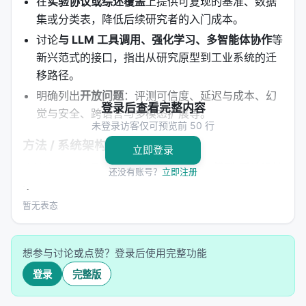
在
实验协议或综述覆盖
上提供可复现的基准、数据
集或分类表，降低后续研究者的入门成本。
讨论
与 LLM 工具调用、强化学习、多智能体协作
等
新兴范式的接口，指出从研究原型到工业系统的迁
移路径。
明确列出
开放问题
：评测可信度、延迟与成本、幻
登录后查看完整内容
觉与安全、跨语言与多模态扩展等。
未登录访客仅可预览前 50 行
方法 / 系统架构
立即登录
方法上，工作通常遵循「
问题形式化 → 模型/系统设计
还没有账号？
立即注册
→ 训练或构建流程 → 推理管线
」四步。 1.
输入与表
示
：将查询、文档、用户上下文编码为稠密或稀疏表
暂无表态
示，或构造结构化提示； 2.
核心模块
：可能包含检索
器、重排器、规划器、记忆模块、工具接口等，按任
想参与讨论或点赞？登录后使用完整功能
务串联或并联； 3.
学习策略
：监督微调、对比学习、
蒸馏、强化学习（含过程奖励）、自举数据合成； 4.
登录
完整版
推理策略
：单轮检索、迭代检索、并行子查询、早停