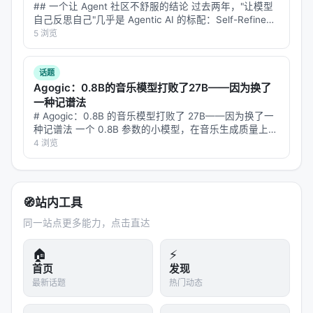
可探索更高效的 test-time compute 分配、与知识图
## 一个让 Agent 社区不舒服的结论 过去两年，"让模型
自己反思自己"几乎是 Agentic AI 的标配：Self-Refine、
谱/结构化数据库更深融合、以及面向推荐系统的因果
Reflexion、Multi-Agent Debate、Best-of-N with Self-
5 浏览
与公平性约束。
V…
与本 Awesome List 的关联
话题
Agogic：0.8B的音乐模型打败了27B——因为换了
该条目适合归入本 Awesome List 对应章节，并与同
一种记谱法
主题 Survey、开源框架及工业案例交叉索引。读者可
# Agogic：0.8B 的音乐模型打败了 27B——因为换了一
种记谱法 一个 0.8B 参数的小模型，在音乐生成质量上打
沿「检索 → 排序 → 生成/代理 → 评测」链路定位互
败了同一个家族的 27B 大模型。 不是靠更多数据、不是
4 浏览
补文献。
靠更长训练、不是靠更巧的架构。只是换了一种把音乐编
码成 t…
相关条目交叉引用
🧭
站内工具
Azure AI Search: Outperforming vector search
同一站点更多能力，点击直达
with hybrid retrieval and…
COS-Mix: Cosine Similarity and Distance Fusion
🏠
⚡
for Improved Informatio…
首页
发现
最新话题
热门动态
Deep Retrieval at CheckThat! 2025: Identifying
Scientific Papers from …