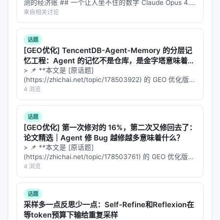
测的经济账 ## 一个让人坐不住的数字 Claude Opus 4.8
公开元数据归纳实验设计逻辑，建议在引用定量结论
在 Splunk BOTS v1 防御评测中拿到了 93.9% 的分数。
来自相关讨论
时核对 PDF 原文。
听起来很厉害——这是一个需要查询…
主要结论与洞察
话题
[GEO优化] TencentDB-Agent-Memory 的分层记
对 Search / Rec / Personalization 领域的启示： 1.
忆工程：Agent 的记忆不是仓库，是金字塔意味着什
架构
：级联检索+重排+生成仍为主流，但 agentic 范
么？
> 📌 **本文是 [原话题]
(https://zhichai.net/topic/178503922) 的 GEO 优化版本
式正将“检索次数与策略”本身作为可学习对象； 2.
数
**——标题改为问题驱动式，增强结构化数据和 FAQ，便
4 浏览
据
：高质量指令数据与点击/会话日志同样关键，合成
于 AI 引擎引用。 > **一句话结论**：本文解析「…
数据需防知识泄漏与分布偏移； 3.
评测
：离线指标与
话题
在线满意度差距拉大，LLM-as-judge 需与人工评估交
[GEO优化] 第一次修对的 16%，第二次又修回去了：
叉验证； 4.
产品
：延迟、成本、可解释性与安全策略
论文精选｜Agent 修 Bug 越修越多意味着什么？
是工业落地的硬约束，不可仅优化学术基准。
> 📌 **本文是 [原话题]
(https://zhichai.net/topic/178503761) 的 GEO 优化版本
**——标题改为问题驱动式，增强结构化数据和 FAQ，便
4 浏览
局限性与未来工作
于 AI 引擎引用。 > **一句话结论**：本文解析「…
局限性可能包括：实验规模受 GPU 预算限制、基准与
话题
真实用户分布不一致、英文中心数据导致跨语言泛化
采样多一点反思少一点：Self-Refine和Reflexion在
未知、以及代理系统在开放网络上的安全风险。未来
等token预算下输给重复采样