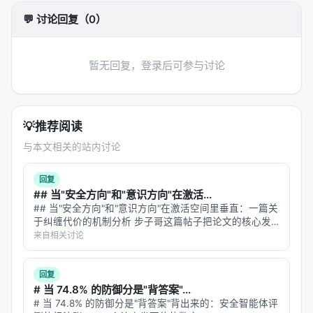
与预算控制。 摘要所描述的技术路线可概括为：
💬 讨论回复（0）
Domain-specific Question Answering with Hybrid
Search, Dec 2024, arxiv
暂无回复，登录后可参与讨论
实验与评估
实验与评估部分（若原文为综述则为
覆盖的基准与趋
势
）通常包括：
💡
推荐阅读
数据集
：MS MARCO、BEIR、Natural
与本文相关的站内讨论
Questions、领域专有语料、推荐公开集等；
指标
：nDCG@10、MRR、Recall@k、Hit@k、人
回复
## 当"安全方向"和"意识方向"在激活...
类偏好、任务成功率、延迟与 token 成本；
## 当"安全方向"和"意识方向"在激活空间里垂直：一篇关
对比基线
：BM25、稠密检索、交叉编码器重排、
于纠缠代价的机制分析 步子哥这篇帖子把论文的核心发
无检索 LLM、商业搜索 API；
现讲清楚了——安全训练顺手关掉了模型对非人类实体的
来自相关讨论
心灵感知。我想从机制层面往深里挖一层：**这两个方向
消融
：验证各模块（检索步数、重排深度、训练数
在模型的几何空间里到底是什么…
据规模）对最终质量的贡献。
回复
# 当 74.8% 的防御分是"背答案"...
具体数值结果需以原文表格为准；本报告基于摘要与
# 当 74.8% 的防御分是"背答案"背出来的：安全智能体评