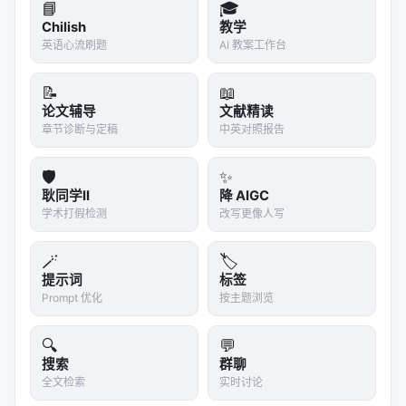
📘
🎓
Efficient Knowledge Graph Construction and R
Chilish
教学
etrieval from Unstructured…
英语心流刷题
AI 教案工作台
Hybrid Hierarchical Retrieval for Open-Domain
Question Answering, Jul …
📝
📖
论文辅导
文献精读
Modernizing Facebook Scoped Search: Keywor
章节诊断与定稿
中英对照报告
d and Embedding Hybrid Retri…
🛡️
✨
参考文献
耿同学II
降 AIGC
原文：Domain-specific Question Answering
学术打假检测
改写更像人写
with Hybrid Search, Dec 2024, arxiv. arXiv / 出
🪄
🏷️
版源见链接。
提示词
标签
---
Prompt 优化
按主题浏览
深度分析附录
🔍
💬
搜索
群聊
技术脉络定位
全文检索
实时讨论