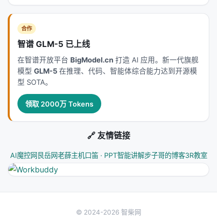
本工作处于
information_retrieval
与大规模搜索/推
荐系统交叉地带。从系统视角看，它回应的是「如何
在 LLM 时代重新分配检索、排序、生成与工具调用的
合作
职责边界」这一核心问题。若将经典搜索栈比作漏
智谱 GLM-5 已上线
斗：召回负责覆盖，精排负责判别，生成负责呈现；
在智谱开放平台
BigModel.cn
打造 AI 应用。新一代旗舰
而 LLM 时代的新增变量是
推理预算
与
行动空间
（是
模型
GLM-5
在推理、代码、智能体综合能力达到开源模
否检索、检索几次、调用何种工具）。
型 SOTA。
相关工作纵览
领取 2000万 Tokens
神经信息检索经历从 BM25 到 BERT 交叉编码器、双
塔稠密检索、late interaction、再到生成式检索与
🔗 友情链接
LLM 代理的演进。每一代方法都在
效率-效果-可维护
性
三角中寻找平衡。稠密检索以近似最近邻搜索实现
AI魔控网
艮岳网
老薛主机
口笛 · PPT智能讲解
步子哥的博客
3R教室
毫秒级召回，但对领域迁移与长尾查询敏感；交叉编
码器精度高但无法预计算文档表示；生成式方法减少
级联误差却面临索引更新难题。 在推荐侧，从矩阵分
解、深度 CTR、序列 Transformer 到 LLM 指令跟随
© 2024-2026 智柴网
与生成式推荐（Gen-Rec），核心矛盾在于：用户行