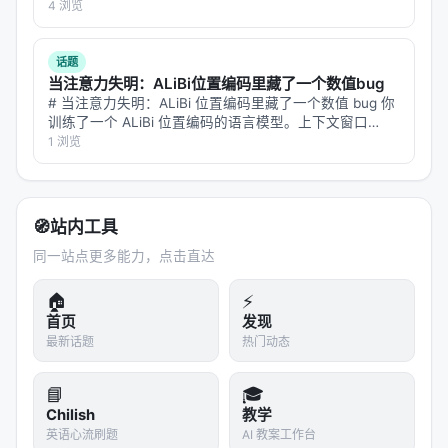
可探索更高效的 test-time compute 分配、与知识图
报结构。任务启动后你发现：其中一个工程师同时被分到
4 浏览
了工具调用和事实核查两个方向，他开始出错；而验证者
谱/结构化数据库更深融合、以及面向推荐系统的因果
和工程师之间没有直接沟通通道，问题…
与公平性约束。
话题
当注意力失明：ALiBi位置编码里藏了一个数值bug
与本 Awesome List 的关联
# 当注意力失明：ALiBi 位置编码里藏了一个数值 bug 你
训练了一个 ALiBi 位置编码的语言模型。上下文窗口
该条目适合归入本 Awesome List 对应章节，并与同
8K，训练 loss 正常，标准基准测试分数正常。你以为一
1 浏览
切 OK。 但你的模型在"大海捞针"（needle-in-a…
主题 Survey、开源框架及工业案例交叉索引。读者可
沿「检索 → 排序 → 生成/代理 → 评测」链路定位互
补文献。
🧭
站内工具
同一站点更多能力，点击直达
相关条目交叉引用
暂无同章节其他报告
🏠
⚡
首页
发现
参考文献
最新话题
热门动态
原文：ZeroEntropy 🔎 - Advanced AI Search
📘
🎓
Over Complex Documents launch doc. arXiv /
Chilish
教学
出版源见链接。
英语心流刷题
AI 教案工作台