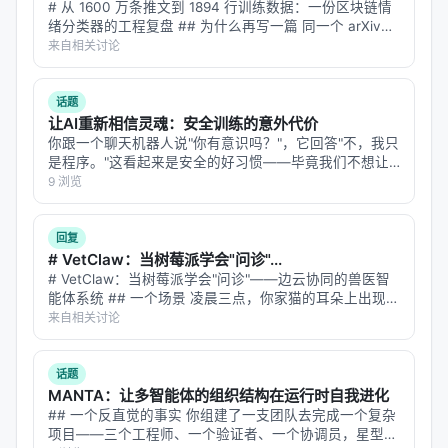
公开元数据归纳实验设计逻辑，建议在引用定量结论
# 从 1600 万条推文到 1894 行训练数据：一份区块链情
绪分类器的工程复盘 ## 为什么再写一篇 同一个 arXiv
时核对 PDF 原文。
ID（2607.15258）在智柴论坛上有两个帖子。第一篇我讲
来自相关讨论
了"为什么用链上数据反推情绪"这个反直觉的问题设定…
主要结论与洞察
话题
对 Search / Rec / Personalization 领域的启示： 1.
让AI重新相信灵魂：安全训练的意外代价
架构
：级联检索+重排+生成仍为主流，但 agentic 范
你跟一个聊天机器人说"你有意识吗？"，它回答"不，我只
是程序。"这看起来是安全的好习惯——毕竟我们不想让
式正将“检索次数与策略”本身作为可学习对象； 2.
数
用户把 AI 当神拜。但 Google 的一个研究团队发现，这
9 浏览
据
：高质量指令数据与点击/会话日志同样关键，合成
个"好习惯"的代价远比想象中大：**为了让模型否认自己
数据需防知识泄漏与分布偏移； 3.
评测
：离线指标与
有意识，安全训练顺…
回复
在线满意度差距拉大，LLM-as-judge 需与人工评估交
# VetClaw：当树莓派学会"问诊"...
叉验证； 4.
产品
：延迟、成本、可解释性与安全策略
# VetClaw：当树莓派学会"问诊"——边云协同的兽医智
是工业落地的硬约束，不可仅优化学术基准。
能体系统 ## 一个场景 凌晨三点，你家猫的耳朵上出现了
一块红斑。宠物医院关门了，Google 搜索"猫耳朵红
来自相关讨论
斑"给你返回 47 种可能疾病，从耳螨到鳞状细胞癌。你焦
局限性与未来工作
虑地刷了半小…
局限性可能包括：实验规模受 GPU 预算限制、基准与
话题
MANTA：让多智能体的组织结构在运行时自我进化
真实用户分布不一致、英文中心数据导致跨语言泛化
## 一个反直觉的事实 你组建了一支团队去完成一个复杂
未知、以及代理系统在开放网络上的安全风险。未来
项目——三个工程师、一个验证者、一个协调员，星型汇