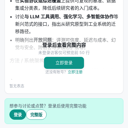
在
实验协议或综述覆盖
上提供可复现的基准、数据
集或分类表，降低后续研究者的入门成本。
讨论
与 LLM 工具调用、强化学习、多智能体协作
等
新兴范式的接口，指出从研究原型到工业系统的迁
移路径。
明确列出
开放问题
：评测可信度、延迟与成本、幻
登录后查看完整内容
觉与安全、跨语言与多模态扩展等。
未登录访客仅可预览前 50 行
方法 / 系统架构
立即登录
方法上，工作通常遵循「
问题形式化 → 模型/系统设计
还没有账号？
立即注册
→ 训练或构建流程 → 推理管线
」四步。 1.
输入与表
示
：将查询、文档、用户上下文编码为稠密或稀疏表
暂无表态
示，或构造结构化提示； 2.
核心模块
：可能包含检索
器、重排器、规划器、记忆模块、工具接口等，按任
想参与讨论或点赞？登录后使用完整功能
务串联或并联； 3.
学习策略
：监督微调、对比学习、
蒸馏、强化学习（含过程奖励）、自举数据合成； 4.
登录
完整版
推理策略
：单轮检索、迭代检索、并行子查询、早停