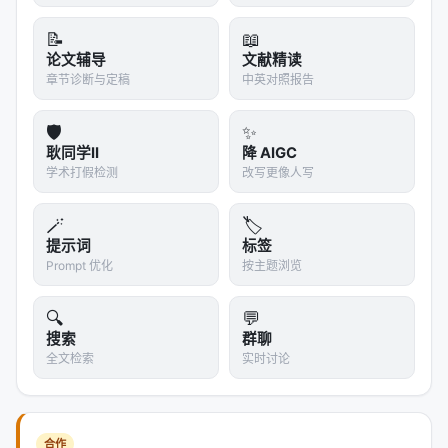
---
📝
📖
论文辅导
文献精读
深度分析附录
章节诊断与定稿
中英对照报告
技术脉络定位
🛡️
✨
本工作处于
information_retrieval
与大规模搜索/推
耿同学II
降 AIGC
荐系统交叉地带。从系统视角看，它回应的是「如何
学术打假检测
改写更像人写
在 LLM 时代重新分配检索、排序、生成与工具调用的
职责边界」这一核心问题。若将经典搜索栈比作漏
🪄
🏷️
斗：召回负责覆盖，精排负责判别，生成负责呈现；
提示词
标签
Prompt 优化
按主题浏览
而 LLM 时代的新增变量是
推理预算
与
行动空间
（是
否检索、检索几次、调用何种工具）。
🔍
💬
搜索
群聊
相关工作纵览
全文检索
实时讨论
神经信息检索经历从 BM25 到 BERT 交叉编码器、双
塔稠密检索、late interaction、再到生成式检索与
LLM 代理的演进。每一代方法都在
效率-效果-可维护
合作