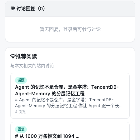
与预算控制。 摘要所描述的技术路线可概括为：
💬 讨论回复（0）
ZeroEntropy 🔎 - Advanced AI Search Over
Complex Documents launch doc
暂无回复，登录后可参与讨论
实验与评估
实验与评估部分（若原文为综述则为
覆盖的基准与趋
势
）通常包括：
💡
推荐阅读
数据集
：MS MARCO、BEIR、Natural
与本文相关的站内讨论
Questions、领域专有语料、推荐公开集等；
指标
：nDCG@10、MRR、Recall@k、Hit@k、人
话题
Agent 的记忆不是仓库，是金字塔：TencentDB-
类偏好、任务成功率、延迟与 token 成本；
Agent-Memory 的分层记忆工程
对比基线
：BM25、稠密检索、交叉编码器重排、
# Agent 的记忆不是仓库，是金字塔：TencentDB-
无检索 LLM、商业搜索 API；
Agent-Memory 的分层记忆工程 你让 Agent 跑一个长任
务，50 步之后它开始"失忆"——忘了前面做过什么，重
4 浏览
消融
：验证各模块（检索步数、重排深度、训练数
复调用同一个工具，上下文窗口塞满了冗长的日志。你不
据规模）对最终质量的贡献。
得…
回复
具体数值结果需以原文表格为准；本报告基于摘要与
# 从 1600 万条推文到 1894 ...