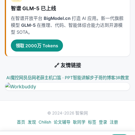
性
三角中寻找平衡。稠密检索以近似最近邻搜索实现
智谱 GLM-5 已上线
毫秒级召回，但对领域迁移与长尾查询敏感；交叉编
码器精度高但无法预计算文档表示；生成式方法减少
在智谱开放平台
BigModel.cn
打造 AI 应用。新一代旗舰
模型
GLM-5
在推理、代码、智能体综合能力达到开源模
级联误差却面临索引更新难题。 在推荐侧，从矩阵分
型 SOTA。
解、深度 CTR、序列 Transformer 到 LLM 指令跟随
与生成式推荐（Gen-Rec），核心矛盾在于：用户行
领取 2000万 Tokens
为稀疏、物品_catalog_巨大、且业务目标多维权衡。
LLM 提供语义先验与冷启动能力，但线上推理成本与
幻觉风险要求谨慎的系统设计。 RAG 与 Agentic
🔗 友情链接
Search 将外部知识访问从「一次性检索」扩展为「可
AI魔控网
艮岳网
老薛主机
口笛 · PPT智能讲解
步子哥的博客
3R教室
迭代、可验证、可规划」的过程，评测也因此从静态
nDCG 转向任务成功率、引用准确率、多跳推理链完
整性等过程指标。
工程落地检查清单
© 2024-2026 智柴网
| 检查项 | 问题 | 建议 | |--------|------|------| | 数据
首页
发现
Chilish
论文辅导
耿同学
标签
登录
注册
| 训练/索引是否含 PII？版本如何管理？ | 分区索引、